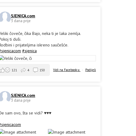
SJENICA.com
3 dana prije
Veliki čoveče, čika Bajo, neka ti je laka zemlja.
Pokoj ti duši.
Rodbini i prijateljima iskreno saučešće.
#sjenicacom
#sjenica
Vidi na Facebook-u
·
Podijeli
121
4
150
SJENICA.com
3 dana prije
Đe sam ovo, šta se vidi? ♥️♥️♥️
#sjenicacom