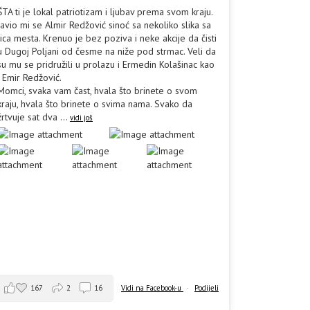
ŠTA ti je lokal patriotizam i ljubav prema svom kraju.
Javio mi se Almir Redžović sinoć sa nekoliko slika sa
lica mesta. Krenuo je bez poziva i neke akcije da čisti
u Dugoj Poljani od česme na niže pod strmac. Veli da
su mu se pridružili u prolazu i Ermedin Kolašinac kao
i Emir Redžović.
Momci, svaka vam čast, hvala što brinete o svom
kraju, hvala što brinete o svima nama. Svako da
žrtvuje sat dva
...
vidi još
167
2
16
Vidi na Facebook-u
·
Podijeli