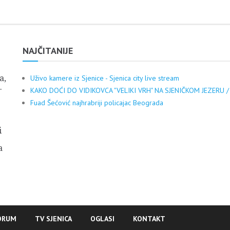
NAJČITANIJE
a,
Uživo kamere iz Sjenice - Sjenica city live stream
.
KAKO DOĆI DO VIDIKOVCA "VELIKI VRH" NA SJENIČKOM JEZERU /
Fuad Šećović najhrabriji policajac Beograda
i
a
ORUM
TV SJENICA
OGLASI
KONTAKT