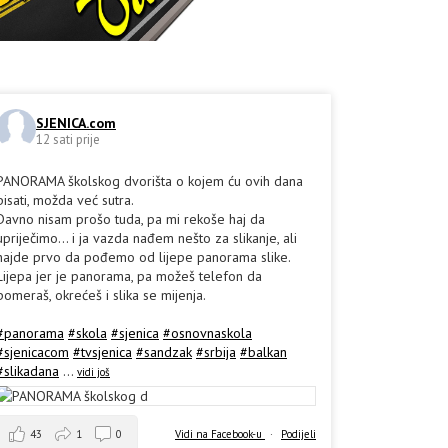
SJENICA.com
12 sati prije
PANORAMA školskog dvorišta o kojem ću ovih dana
pisati, možda već sutra.
Davno nisam prošo tuda, pa mi rekoše haj da
upriječimo... i ja vazda nađem nešto za slikanje, ali
hajde prvo da pođemo od lijepe panorama slike.
Lijepa jer je panorama, pa možeš telefon da
pomeraš, okrećeš i slika se mijenja.
#panorama
#skola
#sjenica
#osnovnaskola
#sjenicacom
#tvsjenica
#sandzak
#srbija
#balkan
#slikadana
...
vidi još
43
1
0
Vidi na Facebook-u
·
Podijeli