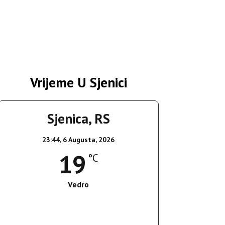
Vrijeme U Sjenici
Sjenica, RS
23:44,
6 Augusta, 2026
19
°C
Vedro
Wind Gust:
2 Km/h
Clouds:
0%
Sunrise:
05:35