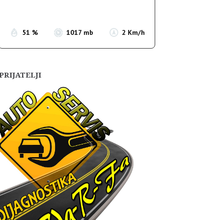
Sunset:
19:56
51 %
1017 mb
2 Km/h
PRIJATELJI