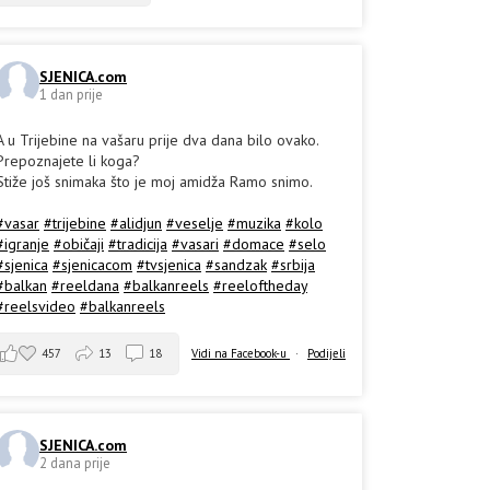
SJENICA.com
1 dan prije
A u Trijebine na vašaru prije dva dana bilo ovako.
Prepoznajete li koga?
Stiže još snimaka što je moj amidža Ramo snimo.
#vasar
#trijebine
#alidjun
#veselje
#muzika
#kolo
#igranje
#običaji
#tradicija
#vasari
#domace
#selo
#sjenica
#sjenicacom
#tvsjenica
#sandzak
#srbija
#balkan
#reeldana
#balkanreels
#reeloftheday
#reelsvideo
#balkanreels
457
13
18
Vidi na Facebook-u
·
Podijeli
SJENICA.com
2 dana prije