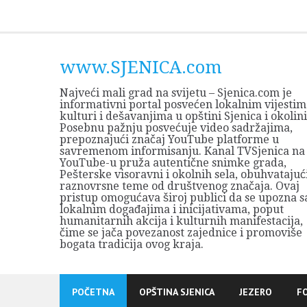
Skip
to
content
www.SJENICA.com
Najveći mali grad na svijetu – Sjenica.com je
informativni portal posvećen lokalnim vijestim
kulturi i dešavanjima u opštini Sjenica i okolini
Posebnu pažnju posvećuje video sadržajima,
prepoznajući značaj YouTube platforme u
savremenom informisanju. Kanal TVSjenica na
YouTube-u pruža autentične snimke grada,
Pešterske visoravni i okolnih sela, obuhvatajuć
raznovrsne teme od društvenog značaja. Ovaj
pristup omogućava široj publici da se upozna s
lokalnim događajima i inicijativama, poput
humanitarnih akcija i kulturnih manifestacija,
čime se jača povezanost zajednice i promoviše
bogata tradicija ovog kraja.
POČETNA
OPŠTINA SJENICA
JEZERO
F