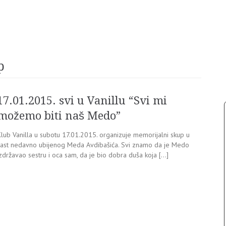
p
17.01.2015. svi u Vanillu “Svi mi
možemo biti naš Medo”
Klub Vanilla u subotu 17.01.2015. organizuje memorijalni skup u
čast nedavno ubijenog Meda Avdibašića. Svi znamo da je Medo
zdržavao sestru i oca sam, da je bio dobra duša koja […]