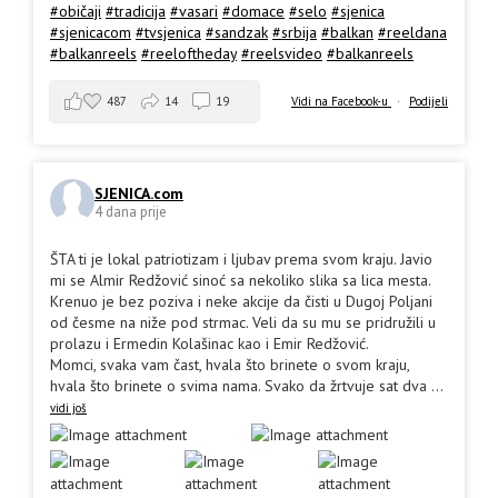
#običaji
#tradicija
#vasari
#domace
#selo
#sjenica
#sjenicacom
#tvsjenica
#sandzak
#srbija
#balkan
#reeldana
#balkanreels
#reeloftheday
#reelsvideo
#balkanreels
487
14
19
Vidi na Facebook-u
·
Podijeli
SJENICA.com
4 dana prije
ŠTA ti je lokal patriotizam i ljubav prema svom kraju. Javio
mi se Almir Redžović sinoć sa nekoliko slika sa lica mesta.
Krenuo je bez poziva i neke akcije da čisti u Dugoj Poljani
od česme na niže pod strmac. Veli da su mu se pridružili u
prolazu i Ermedin Kolašinac kao i Emir Redžović.
Momci, svaka vam čast, hvala što brinete o svom kraju,
hvala što brinete o svima nama. Svako da žrtvuje sat dva
...
vidi još