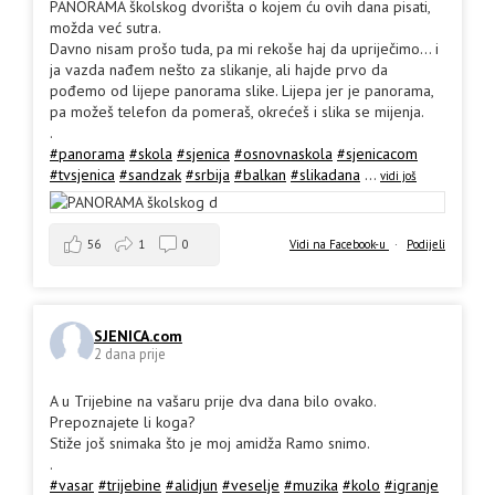
PANORAMA školskog dvorišta o kojem ću ovih dana pisati,
možda već sutra.
Davno nisam prošo tuda, pa mi rekoše haj da upriječimo... i
ja vazda nađem nešto za slikanje, ali hajde prvo da
pođemo od lijepe panorama slike. Lijepa jer je panorama,
pa možeš telefon da pomeraš, okrećeš i slika se mijenja.
.
#panorama
#skola
#sjenica
#osnovnaskola
#sjenicacom
#tvsjenica
#sandzak
#srbija
#balkan
#slikadana
...
vidi još
56
1
0
Vidi na Facebook-u
·
Podijeli
SJENICA.com
2 dana prije
A u Trijebine na vašaru prije dva dana bilo ovako.
Prepoznajete li koga?
Stiže još snimaka što je moj amidža Ramo snimo.
.
#vasar
#trijebine
#alidjun
#veselje
#muzika
#kolo
#igranje