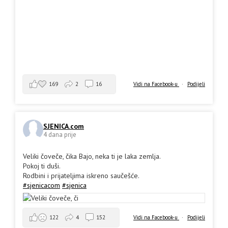
169
2
16
Vidi na Facebook-u
·
Podijeli
SJENICA.com
4 dana prije
Veliki čoveče, čika Bajo, neka ti je laka zemlja.
Pokoj ti duši.
Rodbini i prijateljima iskreno saučešće.
#sjenicacom
#sjenica
Vidi na Facebook-u
·
Podijeli
122
4
152