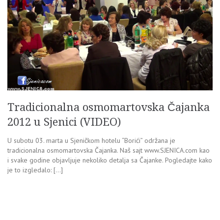
Tradicionalna osmomartovska Čajanka
2012 u Sjenici (VIDEO)
U subotu 03. marta u Sjeničkom hotelu “Borići” održana je
tradicionalna osmomartovska Čajanka. Naš sajt www.SJENICA.com kao
i svake godine objavljuje nekoliko detalja sa Čajanke. Pogledajte kako
je to izgledalo: […]