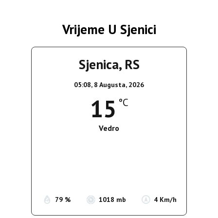
Vrijeme U Sjenici
Sjenica, RS
05:08,
8 Augusta, 2026
15
°C
Vedro
Wind Gust:
4 Km/h
Clouds:
0%
Sunrise:
05:37
Sunset:
19:54
79 %
1018 mb
4 Km/h