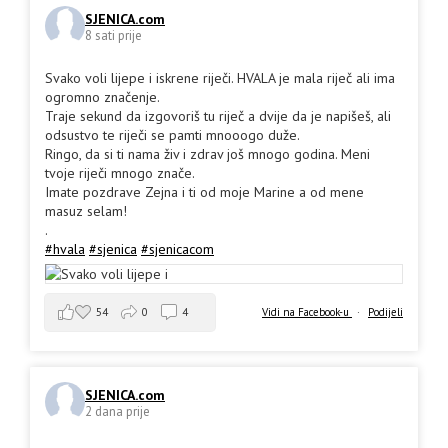
SJENICA.com
8 sati prije
Svako voli lijepe i iskrene riječi. HVALA je mala riječ ali ima
ogromno značenje.
Traje sekund da izgovoriš tu riječ a dvije da je napišeš, ali
odsustvo te riječi se pamti mnooogo duže.
Ringo, da si ti nama živ i zdrav još mnogo godina. Meni
tvoje riječi mnogo znače.
Imate pozdrave Zejna i ti od moje Marine a od mene
masuz selam!
.
#hvala
#sjenica
#sjenicacom
54
0
4
Vidi na Facebook-u
·
Podijeli
SJENICA.com
2 dana prije