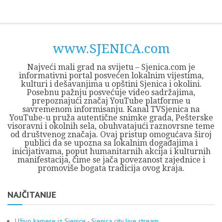
Skip
Opština
JEZERO
FORUM
Početna
Istorija
Privreda
Kultura
Geografija
O
REGIONALNI
ZMAJEVAC
TV
TV
OGLASI
Kontakt
to
Sjenica
Opštine
tvrđavi
CENTAR
iz
SJENICA
content
Sjenica
Sandžaka
www.SJENICA.com
Najveći mali grad na svijetu – Sjenica.com je
informativni portal posvećen lokalnim vijestima,
kulturi i dešavanjima u opštini Sjenica i okolini.
Posebnu pažnju posvećuje video sadržajima,
prepoznajući značaj YouTube platforme u
savremenom informisanju. Kanal TVSjenica na
YouTube-u pruža autentične snimke grada, Pešterske
visoravni i okolnih sela, obuhvatajući raznovrsne teme
od društvenog značaja. Ovaj pristup omogućava široj
publici da se upozna sa lokalnim događajima i
inicijativama, poput humanitarnih akcija i kulturnih
manifestacija, čime se jača povezanost zajednice i
promoviše bogata tradicija ovog kraja.
NAJČITANIJE
Uživo kamere iz Sjenice - Sjenica city live stream