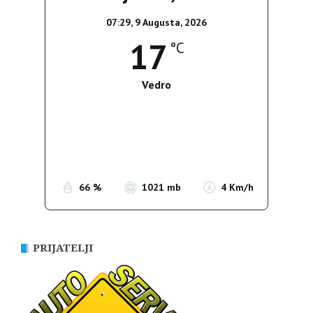
07:29,
9 Augusta, 2026
17
°C
Vedro
Wind Gust:
5 Km/h
Clouds:
8%
Sunrise:
05:38
Sunset:
19:52
66 %
1021 mb
4 Km/h
PRIJATELJI