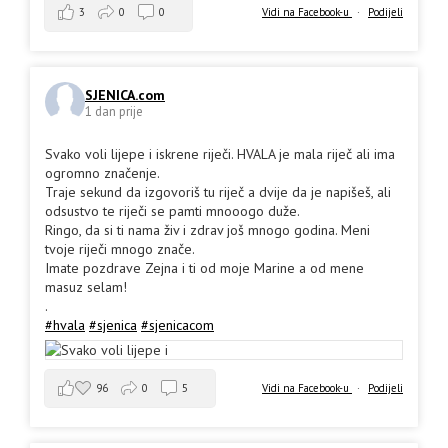
3
0
0
Vidi na Facebook-u
·
Podijeli
SJENICA.com
1 dan prije
Svako voli lijepe i iskrene riječi. HVALA je mala riječ ali ima
ogromno značenje.
Traje sekund da izgovoriš tu riječ a dvije da je napišeš, ali
odsustvo te riječi se pamti mnooogo duže.
Ringo, da si ti nama živ i zdrav još mnogo godina. Meni
tvoje riječi mnogo znače.
Imate pozdrave Zejna i ti od moje Marine a od mene
masuz selam!
.
#hvala
#sjenica
#sjenicacom
96
0
5
Vidi na Facebook-u
·
Podijeli