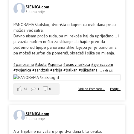
SJENICA.com
3 dana prije
PANORAMA školskog dvorišta o kojem ću ovih dana pisati,
možda već sutra.
Davno nisam prošo tuda, pa mi rekoše haj da upriječimo... i
ja vazda nađem nešto za slikanje, ali hajde prvo da
pođemo od lijepe panorama slike. Lijepa jer je panorama,
pa možeš telefon da pomeraš, okrećeš i slika se mijenja.
.
#panorama
#skola
#sjenica
#osnovnaskola
#sjenicacom
#tvsjenica
#sandzak
#srbija
#balkan
#slikadana
...
vidi još
65
1
0
Vidi na Facebook-u
·
Podijeli
SJENICA.com
4 dana prije
A u Trijebine na vašaru prije dva dana bilo ovako.