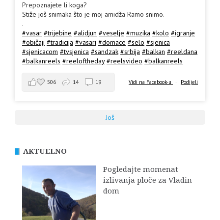
Prepoznajete li koga?
Stiže još snimaka što je moj amidža Ramo snimo.
.
#vasar
#trijebine
#alidjun
#veselje
#muzika
#kolo
#igranje
#običaji
#tradicija
#vasari
#domace
#selo
#sjenica
#sjenicacom
#tvsjenica
#sandzak
#srbija
#balkan
#reeldana
#balkanreels
#reeloftheday
#reelsvideo
#balkanreels
506
14
19
Vidi na Facebook-u
·
Podijeli
Još
AKTUELNO
Pogledajte momenat
izlivanja ploče za Vladin
dom