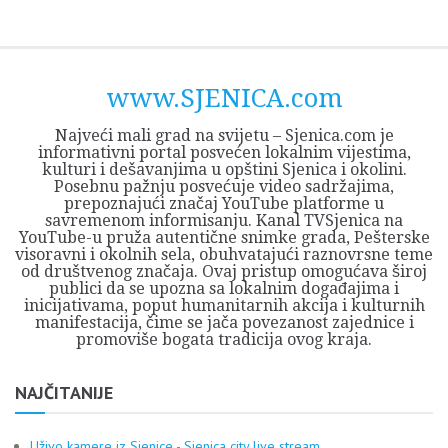
Skip
Opština
JEZERO
FORUM
Početna
Istorija
Privreda
Kultura
Geografija
O
REGIONALNI
ZMAJEVAC
TV
TV
OGLASI
Kontakt
to
Sjenica
Opštine
tvrđavi
CENTAR
iz
SJENICA
content
Sjenica
Sandžaka
www.SJENICA.com
Najveći mali grad na svijetu – Sjenica.com je
informativni portal posvećen lokalnim vijestima,
kulturi i dešavanjima u opštini Sjenica i okolini.
Posebnu pažnju posvećuje video sadržajima,
prepoznajući značaj YouTube platforme u
savremenom informisanju. Kanal TVSjenica na
YouTube-u pruža autentične snimke grada, Pešterske
visoravni i okolnih sela, obuhvatajući raznovrsne teme
od društvenog značaja. Ovaj pristup omogućava široj
publici da se upozna sa lokalnim događajima i
inicijativama, poput humanitarnih akcija i kulturnih
manifestacija, čime se jača povezanost zajednice i
promoviše bogata tradicija ovog kraja.
NAJČITANIJE
Uživo kamere iz Sjenice - Sjenica city live stream