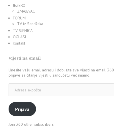
JEZERO
ZMAJEVAC
FORUM
TV iz Sandžaka
TV SJENICA
OGLASI
Kontakt
Vijesti na email
Unesite vašu email adresu i dobijajte sve vijesti na email. 360
prijave za čitanje vijesti u sandučetu već imamo.
Adresa
e-
pošte
Prijava
Join 360 other subscribers