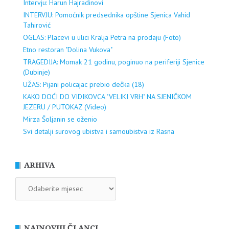
Intervju: Harun Hajradinovi
INTERVJU: Pomoćnik predsednika opštine Sjenica Vahid
Tahirović
OGLAS: Placevi u ulici Kralja Petra na prodaju (Foto)
Etno restoran "Dolina Vukova"
TRAGEDIJA: Momak 21 godinu, poginuo na periferiji Sjenice
(Dubinje)
UŽAS: Pijani policajac prebio dečka (18)
KAKO DOĆI DO VIDIKOVCA "VELIKI VRH" NA SJENIČKOM
JEZERU / PUTOKAZ (Video)
Mirza Šoljanin se oženio
Svi detalji surovog ubistva i samoubistva iz Rasna
ARHIVA
ARHIVA
NAJNOVIJI ČLANCI