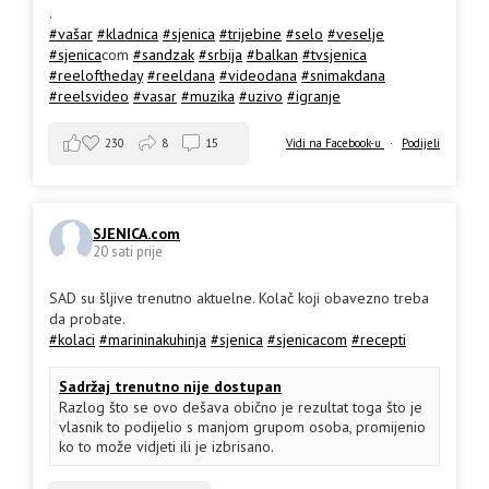
.
#vašar
#kladnica
#sjenica
#trijebine
#selo
#veselje
#sjenica
com
#sandzak
#srbija
#balkan
#tvsjenica
#reeloftheday
#reeldana
#videodana
#snimakdana
#reelsvideo
#vasar
#muzika
#uzivo
#igranje
230
8
15
Vidi na Facebook-u
·
Podijeli
SJENICA.com
20 sati prije
SAD su šljive trenutno aktuelne. Kolač koji obavezno treba
da probate.
#kolaci
#marininakuhinja
#sjenica
#sjenicacom
#recepti
Sadržaj trenutno nije dostupan
Razlog što se ovo dešava obično je rezultat toga što je
vlasnik to podijelio s manjom grupom osoba, promijenio
ko to može vidjeti ili je izbrisano.