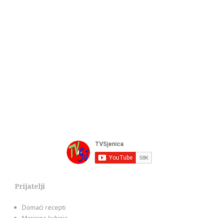
Prijatelji
Domaći recepti
Marinina kuhinja