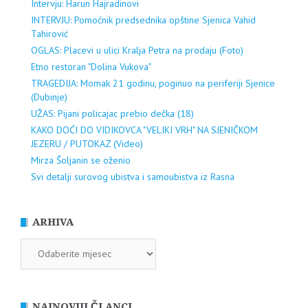
Intervju: Harun Hajradinovi
INTERVJU: Pomoćnik predsednika opštine Sjenica Vahid
Tahirović
OGLAS: Placevi u ulici Kralja Petra na prodaju (Foto)
Etno restoran "Dolina Vukova"
TRAGEDIJA: Momak 21 godinu, poginuo na periferiji Sjenice
(Dubinje)
UŽAS: Pijani policajac prebio dečka (18)
KAKO DOĆI DO VIDIKOVCA "VELIKI VRH" NA SJENIČKOM
JEZERU / PUTOKAZ (Video)
Mirza Šoljanin se oženio
Svi detalji surovog ubistva i samoubistva iz Rasna
ARHIVA
ARHIVA
NAJNOVIJI ČLANCI