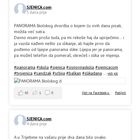
SJENICA.com
3 dana prije
PANORAMA školskog dvorišta o kojem ću ovih dana pisati,
možda već sutra.
Davno nisam prošo tuda, pa mi rekoše haj da upriječimo... i
ja vazda nađem nešto za slikanje, ali hajde prvo da
pođemo od lijepe panorama slike. Lijepa jer je panorama,
pa možeš telefon da pomeraš, okrećeš i slika se mijenja.
.
#panorama
#skola
#sjenica
#osnovnaskola
#sjenicacom
#tvsjenica
#sandzak
#srbija
#balkan
#slikadana
...
vidi još
65
1
0
Vidi na Facebook-u
·
Podijeli
SJENICA.com
4 dana prije
A u Trijebine na vašaru prije dva dana bilo ovako.