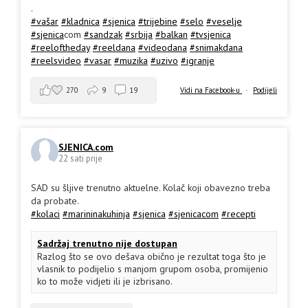
.
#vašar
#kladnica
#sjenica
#trijebine
#selo
#veselje
#sjenica
com
#sandzak
#srbija
#balkan
#tvsjenica
#reeloftheday
#reeldana
#videodana
#snimakdana
#reelsvideo
#vasar
#muzika
#uzivo
#igranje
270
9
19
Vidi na Facebook-u
·
Podijeli
SJENICA.com
22 sati prije
SAD su šljive trenutno aktuelne. Kolač koji obavezno treba
da probate.
#kolaci
#marininakuhinja
#sjenica
#sjenicacom
#recepti
Sadržaj trenutno nije dostupan
Razlog što se ovo dešava obično je rezultat toga što je
vlasnik to podijelio s manjom grupom osoba, promijenio
ko to može vidjeti ili je izbrisano.