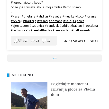
Prepoznajete li koga?
Stiže još snimaka što je moj amidža Ramo snimo.
.
#vasar
#trijebine
#alidjun
#veselje
#muzika
#kolo
#igranje
#običaji
#tradicija
#vasari
#domace
#selo
#sjenica
#sjenicacom
#tvsjenica
#sandzak
#srbija
#balkan
#reeldana
#balkanreels
#reeloftheday
#reelsvideo
#balkanreels
507
14
19
Vidi na Facebook-u
·
Podijeli
Još
AKTUELNO
Pogledajte momenat
izlivanja ploče za Vladin
dom