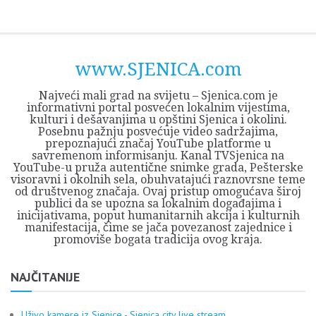
Skip
Opština
JEZERO
FORUM
Početna
Istorija
Privreda
Kultura
Geografija
O
REGIONALNI
ZMAJEVAC
TV
TV
OGLASI
Kontakt
to
Sjenica
Opštine
tvrđavi
CENTAR
iz
SJENICA
content
Sjenica
Sandžaka
www.SJENICA.com
Najveći mali grad na svijetu – Sjenica.com je
informativni portal posvećen lokalnim vijestima,
kulturi i dešavanjima u opštini Sjenica i okolini.
Posebnu pažnju posvećuje video sadržajima,
prepoznajući značaj YouTube platforme u
savremenom informisanju. Kanal TVSjenica na
YouTube-u pruža autentične snimke grada, Pešterske
visoravni i okolnih sela, obuhvatajući raznovrsne teme
od društvenog značaja. Ovaj pristup omogućava široj
publici da se upozna sa lokalnim događajima i
inicijativama, poput humanitarnih akcija i kulturnih
manifestacija, čime se jača povezanost zajednice i
promoviše bogata tradicija ovog kraja.
NAJČITANIJE
Uživo kamere iz Sjenice - Sjenica city live stream