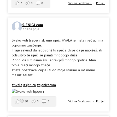
3
0
0
Vidi na Facebook-u
·
Podijeli
SJENICA.com
2 dana prije
Svako voli lijepe i iskrene riječi. HVALA je mala riječ ali ima
ogromno značenje.
Traje sekund da izgovoriš tu riječ a dvije da je napišeš, ali
odsustvo te riječi se pamti mnooogo duže.
Ringo, da si ti nama živ i zdrav još mnogo godina. Meni
tvoje riječi mnogo znače.
Imate pozdrave Zejna i ti od moje Marine a od mene
masuz selam!
.
#hvala
#sjenica
#sjenicacom
98
0
6
Vidi na Facebook-u
·
Podijeli