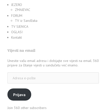
JEZERO
ZMAJEVAC
FORUM
TV iz Sandžaka
TV SJENICA
OGLASI
Kontakt
Vijesti na email
Unesite vašu email adresu i dobijajte sve vijesti na email. 360
prijave za čitanje vijesti u sandučetu već imamo.
Adresa
e-
pošte
Prijava
Join 360 other subscribers