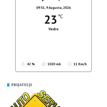
09:51,
9 Augusta, 2026
23
°C
Vedro
Wind Gust:
12 Km/h
Clouds:
0%
Sunrise:
05:38
Sunset:
19:52
42 %
1020 mb
11 Km/h
PRIJATELJI