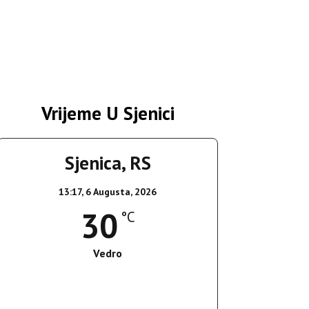
Vrijeme U Sjenici
Sjenica, RS
13:17,
6 Augusta, 2026
30
°C
Vedro
Wind Gust:
14 Km/h
Clouds:
1%
Sunrise:
05:35