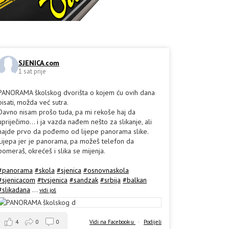
SJENICA.com
1 sat prije
PANORAMA školskog dvorišta o kojem ću ovih dana
pisati, možda već sutra.
Davno nisam prošo tuda, pa mi rekoše haj da
upriječimo... i ja vazda nađem nešto za slikanje, ali
hajde prvo da pođemo od lijepe panorama slike.
Lijepa jer je panorama, pa možeš telefon da
pomeraš, okrećeš i slika se mijenja.
#panorama
#skola
#sjenica
#osnovnaskola
#sjenicacom
#tvsjenica
#sandzak
#srbija
#balkan
#slikadana
...
vidi još
4
0
0
Vidi na Facebook-u
·
Podijeli