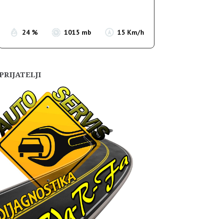
Sunset:
19:56
24 %
1015 mb
15 Km/h
PRIJATELJI