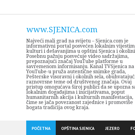
Skip
to
content
www.SJENICA.com
Najveći mali grad na svijetu – Sjenica.com je
informativni portal posvećen lokalnim vijestim
kulturi i dešavanjima u opštini Sjenica i okolini
Posebnu pažnju posvećuje video sadržajima,
prepoznajući značaj YouTube platforme u
savremenom informisanju. Kanal TVSjenica na
YouTube-u pruža autentične snimke grada,
Pešterske visoravni i okolnih sela, obuhvatajuć
raznovrsne teme od društvenog značaja. Ovaj
pristup omogućava široj publici da se upozna s
lokalnim događajima i inicijativama, poput
humanitarnih akcija i kulturnih manifestacija,
čime se jača povezanost zajednice i promoviše
bogata tradicija ovog kraja.
POČETNA
OPŠTINA SJENICA
JEZERO
F