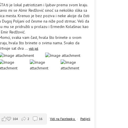
ŠTA ti je lokal patriotizam i ljubav prema svom kraju.
Javio mi se Almir Redžović sinoć sa nekoliko slika sa
lica mesta. Krenuo je bez poziva i neke akcije da čisti
u Dugoj Poljani od česme na niže pod strmac. Veli da
su mu se pridružili u prolazu i Ermedin Kolašinac kao
i Emir Redžović.
Momci, svaka vam čast, hvala što brinete o svom
kraju, hvala što brinete o svima nama. Svako da
žrtvuje sat dva
...
vidi još
164
2
16
Vidi na Facebook-u
·
Podijeli