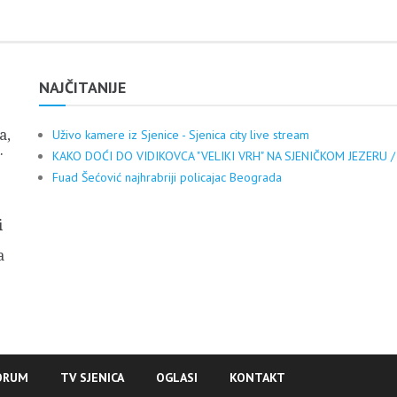
NAJČITANIJE
a,
Uživo kamere iz Sjenice - Sjenica city live stream
.
KAKO DOĆI DO VIDIKOVCA "VELIKI VRH" NA SJENIČKOM JEZERU /
Fuad Šećović najhrabriji policajac Beograda
i
a
ORUM
TV SJENICA
OGLASI
KONTAKT