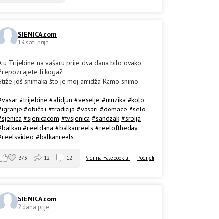
SJENICA.com
19 sati prije
A u Trijebine na vašaru prije dva dana bilo ovako.
Prepoznajete li koga?
Stiže još snimaka što je moj amidža Ramo snimo.
#vasar
#trijebine
#alidjun
#veselje
#muzika
#kolo
#igranje
#običaji
#tradicija
#vasari
#domace
#selo
#sjenica
#sjenicacom
#tvsjenica
#sandzak
#srbija
#balkan
#reeldana
#balkanreels
#reeloftheday
#reelsvideo
#balkanreels
373
12
12
Vidi na Facebook-u
·
Podijeli
SJENICA.com
2 dana prije