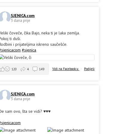
SJENICA.com
3 dana prije
Veliki čoveče, čika Bajo, neka ti je laka zemlja.
Pokoj ti duši.
Rodbini i prijateljima iskreno saučešće.
#sjenicacom
#sjenica
Vidi na Facebook-u
·
Podijeli
120
4
149
SJENICA.com
3 dana prije
Đe sam ovo, šta se vidi? ♥️♥️♥️
#sjenicacom