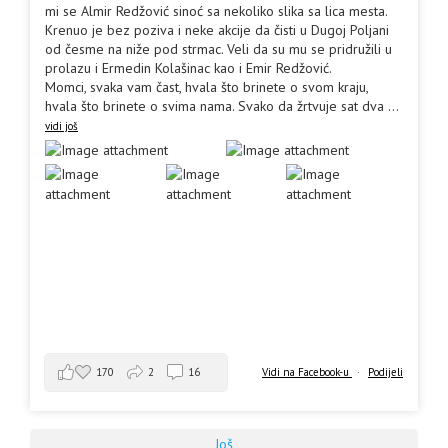
mi se Almir Redžović sinoć sa nekoliko slika sa lica mesta.
Krenuo je bez poziva i neke akcije da čisti u Dugoj Poljani
od česme na niže pod strmac. Veli da su mu se pridružili u
prolazu i Ermedin Kolašinac kao i Emir Redžović.
Momci, svaka vam čast, hvala što brinete o svom kraju,
hvala što brinete o svima nama. Svako da žrtvuje sat dva
...
vidi još
170
2
16
Vidi na Facebook-u
·
Podijeli
Još