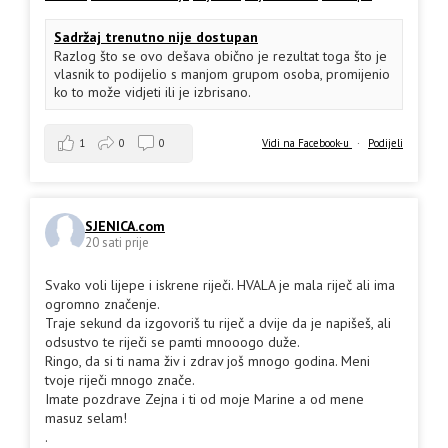
Sadržaj trenutno nije dostupan
Razlog što se ovo dešava obično je rezultat toga što je
vlasnik to podijelio s manjom grupom osoba, promijenio
ko to može vidjeti ili je izbrisano.
1
0
0
Vidi na Facebook-u
·
Podijeli
SJENICA.com
20 sati prije
Svako voli lijepe i iskrene riječi. HVALA je mala riječ ali ima
ogromno značenje.
Traje sekund da izgovoriš tu riječ a dvije da je napišeš, ali
odsustvo te riječi se pamti mnooogo duže.
Ringo, da si ti nama živ i zdrav još mnogo godina. Meni
tvoje riječi mnogo znače.
Imate pozdrave Zejna i ti od moje Marine a od mene
masuz selam!
.