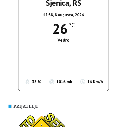
Sjenica, RS
17:38,
8 Augusta, 2026
26
°C
Vedro
Wind Gust:
17 Km/h
Clouds:
8%
Sunrise:
05:37
Sunset:
19:54
38 %
1016 mb
16 Km/h
PRIJATELJI