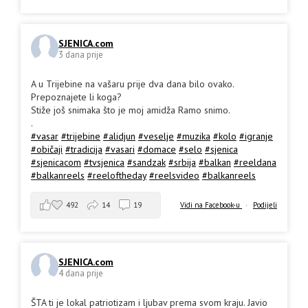
SJENICA.com
3 dana prije
A u Trijebine na vašaru prije dva dana bilo ovako.
Prepoznajete li koga?
Stiže još snimaka što je moj amidža Ramo snimo.
.
#vasar
#trijebine
#alidjun
#veselje
#muzika
#kolo
#igranje
#običaji
#tradicija
#vasari
#domace
#selo
#sjenica
#sjenicacom
#tvsjenica
#sandzak
#srbija
#balkan
#reeldana
#balkanreels
#reeloftheday
#reelsvideo
#balkanreels
492
14
19
Vidi na Facebook-u
·
Podijeli
SJENICA.com
4 dana prije
ŠTA ti je lokal patriotizam i ljubav prema svom kraju. Javio