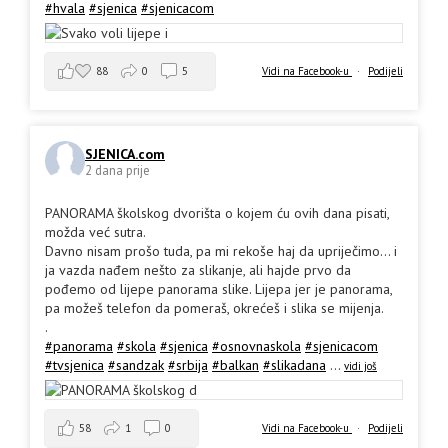
#hvala
#sjenica
#sjenicacom
88
0
5
Vidi na Facebook-u
·
Podijeli
SJENICA.com
2 dana prije
PANORAMA školskog dvorišta o kojem ću ovih dana pisati,
možda već sutra.
Davno nisam prošo tuda, pa mi rekoše haj da upriječimo... i
ja vazda nađem nešto za slikanje, ali hajde prvo da
pođemo od lijepe panorama slike. Lijepa jer je panorama,
pa možeš telefon da pomeraš, okrećeš i slika se mijenja.
.
#panorama
#skola
#sjenica
#osnovnaskola
#sjenicacom
#tvsjenica
#sandzak
#srbija
#balkan
#slikadana
...
vidi još
58
1
0
Vidi na Facebook-u
·
Podijeli