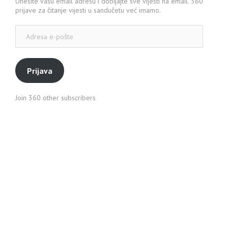
Unesite vašu email adresu i dobijajte sve vijesti na email. 360
prijave za čitanje vijesti u sandučetu već imamo.
Adresa
e-
pošte
Prijava
Join 360 other subscribers