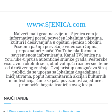
Skip
Opština
JEZERO
FORUM
Početna
Istorija
Privreda
Kultura
Geografija
O
REGIONALNI
ZMAJEVAC
TV
TV
OGLASI
Kontakt
to
Sjenica
Opštine
tvrđavi
CENTAR
iz
SJENICA
content
Sjenica
Sandžaka
www.SJENICA.com
Najveći mali grad na svijetu – Sjenica.com je
informativni portal posvećen lokalnim vijestima,
kulturi i dešavanjima u opštini Sjenica i okolini.
Posebnu pažnju posvećuje video sadržajima,
prepoznajući značaj YouTube platforme u
savremenom informisanju. Kanal TVSjenica na
YouTube-u pruža autentične snimke grada, Pešterske
visoravni i okolnih sela, obuhvatajući raznovrsne teme
od društvenog značaja. Ovaj pristup omogućava široj
publici da se upozna sa lokalnim događajima i
inicijativama, poput humanitarnih akcija i kulturnih
manifestacija, čime se jača povezanost zajednice i
promoviše bogata tradicija ovog kraja.
NAJČITANIJE
Uživo kamere iz Sjenice - Sjenica city live stream