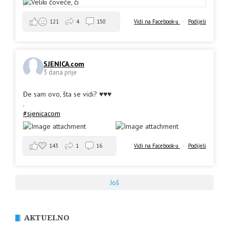
Vidi na Facebook-u
·
Podijeli
121
4
150
SJENICA.com
3 dana prije
Đe sam ovo, šta se vidi? ♥️♥️♥️
.
#sjenicacom
143
1
16
Vidi na Facebook-u
·
Podijeli
Još
AKTUELNO