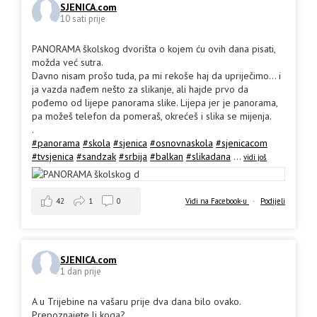
SJENICA.com
10 sati prije
PANORAMA školskog dvorišta o kojem ću ovih dana pisati,
možda već sutra.
Davno nisam prošo tuda, pa mi rekoše haj da upriječimo... i
ja vazda nađem nešto za slikanje, ali hajde prvo da
pođemo od lijepe panorama slike. Lijepa jer je panorama,
pa možeš telefon da pomeraš, okrećeš i slika se mijenja.
.
#panorama
#skola
#sjenica
#osnovnaskola
#sjenicacom
#tvsjenica
#sandzak
#srbija
#balkan
#slikadana
...
vidi još
42
1
0
Vidi na Facebook-u
·
Podijeli
SJENICA.com
1 dan prije
A u Trijebine na vašaru prije dva dana bilo ovako.
Prepoznajete li koga?