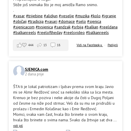
Stiže još snimaka što je moj amidža Ramo snimo.
.
#vasar
#trijebine
#alidjun
#veselje
#muzika
#kolo
#igranje
#običaji
#tradicija
#vasari
#domace
#selo
#sjenica
#sjenicacom
#tvsjenica
#sandzak
#srbija
#balkan
#reeldana
#balkanreels
#reeloftheday
#reelsvideo
#balkanreels
444
13
18
Vidi na Facebook-u
·
Podijeli
SJENICA.com
2 dana prije
ŠTA ti je lokal patriotizam i ljubav prema svom kraju. Javio
mi se Almir Redžović sinoć sa nekoliko slika sa lica mesta.
Krenuo je bez poziva i neke akcije da čisti u Dugoj Poljani
od česme na niže pod strmac. Veli da su mu se pridružili u
prolazu i Ermedin Kolašinac kao i Emir Redžović.
Momci, svaka vam čast, hvala što brinete o svom kraju,
hvala što brinete o svima nama. Svako da žrtvuje sat dva
...
vidi još