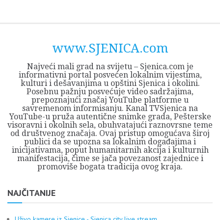
Skip
Opština
JEZERO
FORUM
Početna
Istorija
Privreda
Kultura
Geografija
O
REGIONALNI
ZMAJEVAC
TV
TV
OGLASI
Kontakt
to
Sjenica
Opštine
tvrđavi
CENTAR
iz
SJENICA
content
Sjenica
Sandžaka
www.SJENICA.com
Najveći mali grad na svijetu – Sjenica.com je
informativni portal posvećen lokalnim vijestima,
kulturi i dešavanjima u opštini Sjenica i okolini.
Posebnu pažnju posvećuje video sadržajima,
prepoznajući značaj YouTube platforme u
savremenom informisanju. Kanal TVSjenica na
YouTube-u pruža autentične snimke grada, Pešterske
visoravni i okolnih sela, obuhvatajući raznovrsne teme
od društvenog značaja. Ovaj pristup omogućava široj
publici da se upozna sa lokalnim događajima i
inicijativama, poput humanitarnih akcija i kulturnih
manifestacija, čime se jača povezanost zajednice i
promoviše bogata tradicija ovog kraja.
NAJČITANIJE
Uživo kamere iz Sjenice - Sjenica city live stream