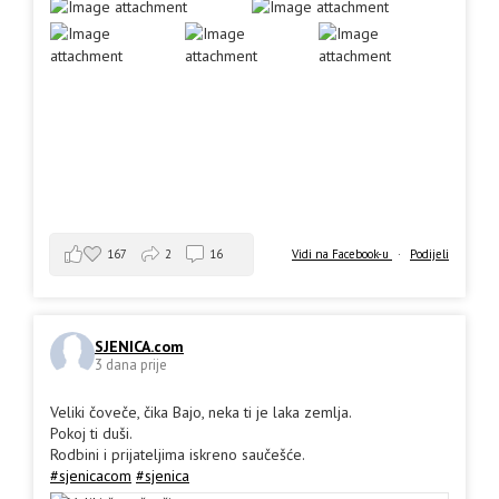
167
2
16
Vidi na Facebook-u
·
Podijeli
SJENICA.com
3 dana prije
Veliki čoveče, čika Bajo, neka ti je laka zemlja.
Pokoj ti duši.
Rodbini i prijateljima iskreno saučešće.
#sjenicacom
#sjenica