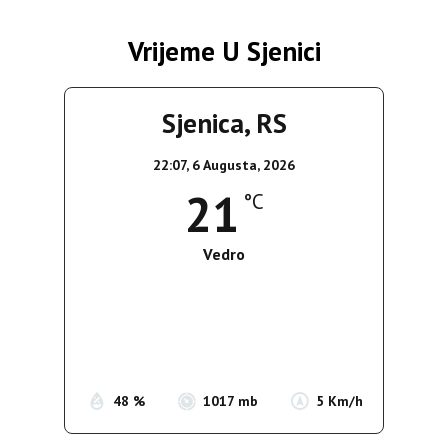
Vrijeme U Sjenici
Sjenica, RS
22:07,
6 Augusta, 2026
21
°C
Vedro
Wind Gust:
5 Km/h
Clouds:
1%
Sunrise:
05:35
Sunset:
19:56
48 %
1017 mb
5 Km/h