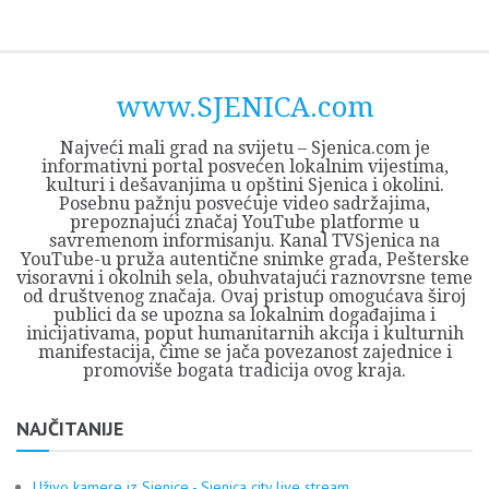
Skip
Opština
JEZERO
FORUM
Početna
Istorija
Privreda
Kultura
Geografija
O
REGIONALNI
ZMAJEVAC
TV
TV
OGLASI
Kontakt
to
Sjenica
Opštine
tvrđavi
CENTAR
iz
SJENICA
content
Sjenica
Sandžaka
www.SJENICA.com
Najveći mali grad na svijetu – Sjenica.com je
informativni portal posvećen lokalnim vijestima,
kulturi i dešavanjima u opštini Sjenica i okolini.
Posebnu pažnju posvećuje video sadržajima,
prepoznajući značaj YouTube platforme u
savremenom informisanju. Kanal TVSjenica na
YouTube-u pruža autentične snimke grada, Pešterske
visoravni i okolnih sela, obuhvatajući raznovrsne teme
od društvenog značaja. Ovaj pristup omogućava široj
publici da se upozna sa lokalnim događajima i
inicijativama, poput humanitarnih akcija i kulturnih
manifestacija, čime se jača povezanost zajednice i
promoviše bogata tradicija ovog kraja.
NAJČITANIJE
Uživo kamere iz Sjenice - Sjenica city live stream