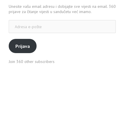
Unesite vašu email adresu i dobijajte sve vijesti na email. 360
prijave za čitanje vijesti u sandučetu već imamo.
Adresa
e-
pošte
Prijava
Join 360 other subscribers