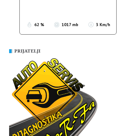
Sunrise:
05:36
Sunset:
19:55
62 %
1017 mb
3 Km/h
PRIJATELJI