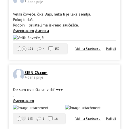
3 dana prije
Veliki čoveče, čika Bajo, neka ti je laka zemlja.
Pokoj ti duši.
Rodbini i prijateljima iskreno saučešće.
#sjenicacom
#sjenica
Vidi na Facebook-u
·
Podijeli
121
4
150
SJENICA.com
4 dana prije
Đe sam ovo, šta se vidi? ♥️♥️♥️
.
#sjenicacom
143
1
16
Vidi na Facebook-u
·
Podijeli