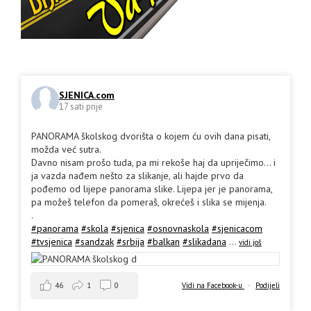
SJENICA.com
17 sati prije
PANORAMA školskog dvorišta o kojem ću ovih dana pisati,
možda već sutra.
Davno nisam prošo tuda, pa mi rekoše haj da upriječimo... i
ja vazda nađem nešto za slikanje, ali hajde prvo da
pođemo od lijepe panorama slike. Lijepa jer je panorama,
pa možeš telefon da pomeraš, okrećeš i slika se mijenja.
.
#panorama
#skola
#sjenica
#osnovnaskola
#sjenicacom
#tvsjenica
#sandzak
#srbija
#balkan
#slikadana
...
vidi još
46
1
0
Vidi na Facebook-u
·
Podijeli