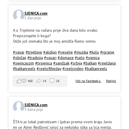
SJENICA.com
1 dan prije
A u Trijebine na vašaru prije dva dana bilo ovako.
Prepoznajete li koga?
Stiže još snimaka što je moj amidža Ramo snimo.
.
#vasar
#trijebine
#alidjun
#veselje
#muzika
#kolo
#igranje
#običaji
#tradicija
#vasari
#domace
#selo
#sjenica
#sjenicacom
#tvsjenica
#sandzak
#srbija
#balkan
#reeldana
#balkanreels
#reeloftheday
#reelsvideo
#balkanreels
460
14
18
Vidi na Facebook-u
·
Podijeli
SJENICA.com
3 dana prije
ŠTA ti je lokal patriotizam i ljubav prema svom kraju. Javio
mi se Almir Redžović sinoć sa nekoliko slika sa lica mesta.