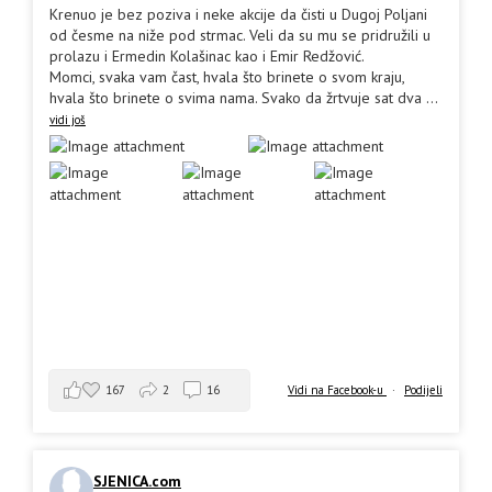
Krenuo je bez poziva i neke akcije da čisti u Dugoj Poljani
od česme na niže pod strmac. Veli da su mu se pridružili u
prolazu i Ermedin Kolašinac kao i Emir Redžović.
Momci, svaka vam čast, hvala što brinete o svom kraju,
hvala što brinete o svima nama. Svako da žrtvuje sat dva
...
vidi još
167
2
16
Vidi na Facebook-u
·
Podijeli
SJENICA.com