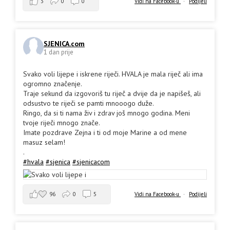
3
0
0
Vidi na Facebook-u
·
Podijeli
SJENICA.com
1 dan prije
Svako voli lijepe i iskrene riječi. HVALA je mala riječ ali ima
ogromno značenje.
Traje sekund da izgovoriš tu riječ a dvije da je napišeš, ali
odsustvo te riječi se pamti mnooogo duže.
Ringo, da si ti nama živ i zdrav još mnogo godina. Meni
tvoje riječi mnogo znače.
Imate pozdrave Zejna i ti od moje Marine a od mene
masuz selam!
.
#hvala
#sjenica
#sjenicacom
96
0
5
Vidi na Facebook-u
·
Podijeli