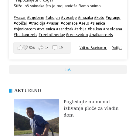
Stiže još snimaka što je moj amidža Ramo snimo.
.
#vasar
#trijebine
#alidjun
#veselje
#muzika
#kolo
#igranje
#običaji
#tradicija
#vasari
#domace
#selo
#sjenica
#sjenicacom
#tvsjenica
#sandzak
#srbija
#balkan
#reeldana
#balkanreels
#reeloftheday
#reelsvideo
#balkanreels
506
14
19
Vidi na Facebook-u
·
Podijeli
Još
AKTUELNO
Pogledajte momenat
izlivanja ploče za Vladin
dom