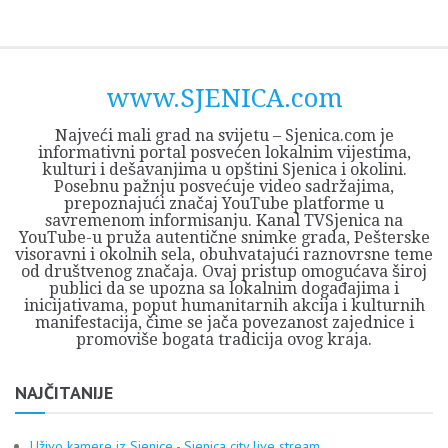
Skip
Opština
JEZERO
FORUM
Početna
Istorija
Privreda
Kultura
Geografija
O
REGIONALNI
ZMAJEVAC
TV
TV
OGLASI
Kontakt
to
Sjenica
Opštine
tvrđavi
CENTAR
iz
SJENICA
content
Sjenica
Sandžaka
www.SJENICA.com
Najveći mali grad na svijetu – Sjenica.com je
informativni portal posvećen lokalnim vijestima,
kulturi i dešavanjima u opštini Sjenica i okolini.
Posebnu pažnju posvećuje video sadržajima,
prepoznajući značaj YouTube platforme u
savremenom informisanju. Kanal TVSjenica na
YouTube-u pruža autentične snimke grada, Pešterske
visoravni i okolnih sela, obuhvatajući raznovrsne teme
od društvenog značaja. Ovaj pristup omogućava široj
publici da se upozna sa lokalnim događajima i
inicijativama, poput humanitarnih akcija i kulturnih
manifestacija, čime se jača povezanost zajednice i
promoviše bogata tradicija ovog kraja.
NAJČITANIJE
Uživo kamere iz Sjenice - Sjenica city live stream