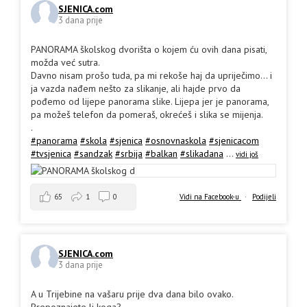
SJENICA.com
3 dana prije
PANORAMA školskog dvorišta o kojem ću ovih dana pisati,
možda već sutra.
Davno nisam prošo tuda, pa mi rekoše haj da upriječimo... i
ja vazda nađem nešto za slikanje, ali hajde prvo da
pođemo od lijepe panorama slike. Lijepa jer je panorama,
pa možeš telefon da pomeraš, okrećeš i slika se mijenja.
.
#panorama
#skola
#sjenica
#osnovnaskola
#sjenicacom
#tvsjenica
#sandzak
#srbija
#balkan
#slikadana
...
vidi još
65
1
0
Vidi na Facebook-u
·
Podijeli
SJENICA.com
3 dana prije
A u Trijebine na vašaru prije dva dana bilo ovako.
Prepoznajete li koga?