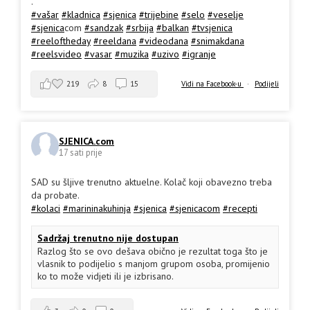
.
#vašar
#kladnica
#sjenica
#trijebine
#selo
#veselje
#sjenica
com
#sandzak
#srbija
#balkan
#tvsjenica
#reeloftheday
#reeldana
#videodana
#snimakdana
#reelsvideo
#vasar
#muzika
#uzivo
#igranje
219
8
15
Vidi na Facebook-u
·
Podijeli
SJENICA.com
17 sati prije
SAD su šljive trenutno aktuelne. Kolač koji obavezno treba
da probate.
#kolaci
#marininakuhinja
#sjenica
#sjenicacom
#recepti
Sadržaj trenutno nije dostupan
Razlog što se ovo dešava obično je rezultat toga što je
vlasnik to podijelio s manjom grupom osoba, promijenio
ko to može vidjeti ili je izbrisano.