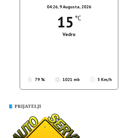
04:26,
9 Augusta, 2026
15
°C
Vedro
Wind Gust:
5 Km/h
Clouds:
5%
Sunrise:
05:38
Sunset:
19:52
79 %
1021 mb
5 Km/h
PRIJATELJI