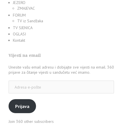
JEZERO
ZMAJEVAC
FORUM
TV iz Sandžaka
TV SJENICA
OGLASI
Kontakt
Vijesti na email
Unesite vašu email adresu i dobijajte sve vijesti na email. 360
prijave za čitanje vijesti u sandučetu već imamo.
Adresa
e-
pošte
Prijava
Join 360 other subscribers