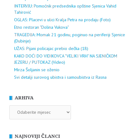
INTERVJU: Pomoćnik predsednika opštine Sjenica Vahid
Tahirović
OGLAS: Placevi u ulici Kralja Petra na prodaju (Foto)
Etno restoran "Dolina Vukova"
TRAGEDIJA: Momak 21 godinu, poginuo na periferiji Sjenice
(Dubinje)
UŽAS: Pijani policajac prebio dečka (18)
KAKO DOĆI DO VIDIKOVCA "VELIKI VRH" NA SJENIČKOM
JEZERU / PUTOKAZ (Video)
Mirza Šoljanin se oženio
Svi detalji surovog ubistva i samoubistva iz Rasna
ARHIVA
ARHIVA
NAJNOVIJI ČLANCI