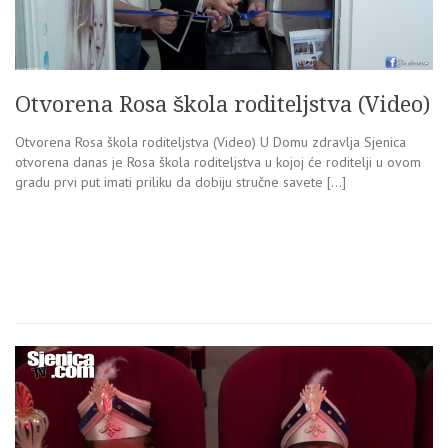
Otvorena Rosa škola roditeljstva (Video)
Otvorena Rosa škola roditeljstva (Video) U Domu zdravlja Sjenica
otvorena danas je Rosa škola roditeljstva u kojoj će roditelji u ovom
gradu prvi put imati priliku da dobiju stručne savete […]