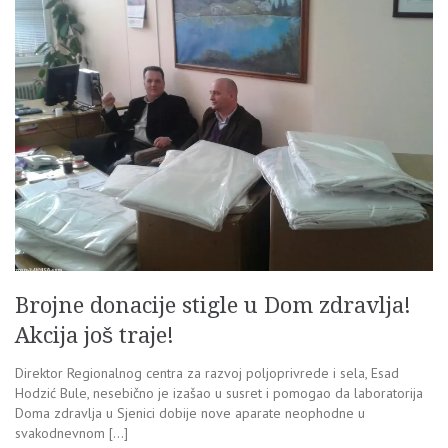
Brojne donacije stigle u Dom zdravlja!
Akcija još traje!
Direktor Regionalnog centra za razvoj poljoprivrede i sela, Esad
Hodzić Bule, nesebično je izašao u susret i pomogao da laboratorija
Doma zdravlja u Sjenici dobije nove aparate neophodne u
svakodnevnom […]