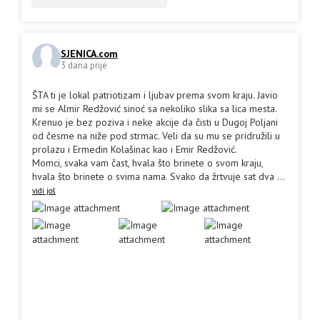
SJENICA.com
3 dana prije
ŠTA ti je lokal patriotizam i ljubav prema svom kraju. Javio
mi se Almir Redžović sinoć sa nekoliko slika sa lica mesta.
Krenuo je bez poziva i neke akcije da čisti u Dugoj Poljani
od česme na niže pod strmac. Veli da su mu se pridružili u
prolazu i Ermedin Kolašinac kao i Emir Redžović.
Momci, svaka vam čast, hvala što brinete o svom kraju,
hvala što brinete o svima nama. Svako da žrtvuje sat dva
...
vidi još