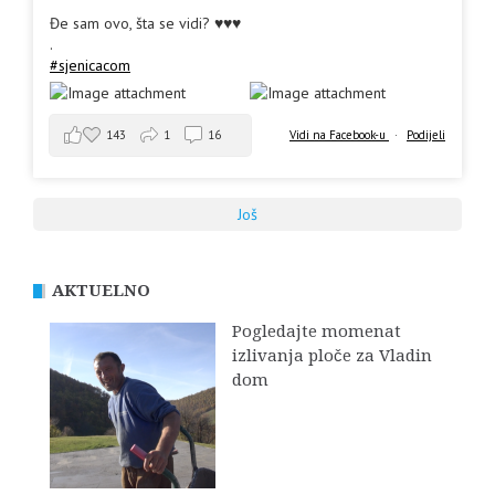
Đe sam ovo, šta se vidi? ♥️♥️♥️
.
#sjenicacom
143
1
16
Vidi na Facebook-u
·
Podijeli
Još
AKTUELNO
Pogledajte momenat
izlivanja ploče za Vladin
dom