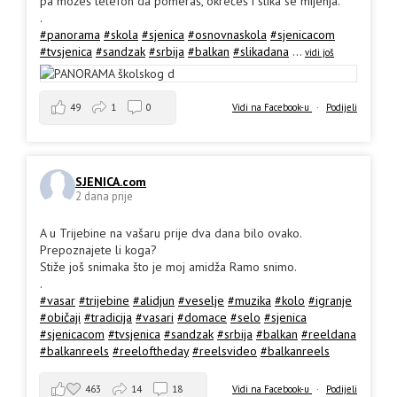
pa možeš telefon da pomeraš, okrećeš i slika se mijenja.
.
#panorama
#skola
#sjenica
#osnovnaskola
#sjenicacom
#tvsjenica
#sandzak
#srbija
#balkan
#slikadana
...
vidi još
49
1
0
Vidi na Facebook-u
·
Podijeli
SJENICA.com
2 dana prije
A u Trijebine na vašaru prije dva dana bilo ovako.
Prepoznajete li koga?
Stiže još snimaka što je moj amidža Ramo snimo.
.
#vasar
#trijebine
#alidjun
#veselje
#muzika
#kolo
#igranje
#običaji
#tradicija
#vasari
#domace
#selo
#sjenica
#sjenicacom
#tvsjenica
#sandzak
#srbija
#balkan
#reeldana
#balkanreels
#reeloftheday
#reelsvideo
#balkanreels
463
14
18
Vidi na Facebook-u
·
Podijeli