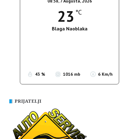
08:58,
7 Augusta, 2026
23
°C
Blaga Naoblaka
Wind Gust:
10 Km/h
Clouds:
12%
Sunrise:
05:36
Sunset:
19:55
43 %
1016 mb
6 Km/h
PRIJATELJI