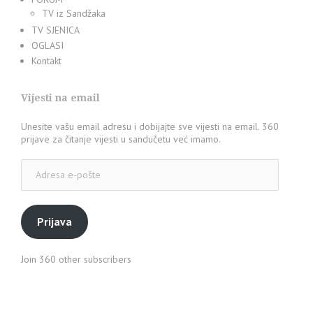
TV iz Sandžaka
TV SJENICA
OGLASI
Kontakt
Vijesti na email
Unesite vašu email adresu i dobijajte sve vijesti na email. 360
prijave za čitanje vijesti u sandučetu već imamo.
Adresa
e-
pošte
Prijava
Join 360 other subscribers