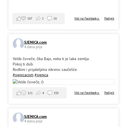
167
2
16
Vidi na Facebook-u
·
Podijeli
SJENICA.com
4 dana prije
Veliki čoveče, čika Bajo, neka ti je laka zemlja.
Pokoj ti duši.
Rodbini i prijateljima iskreno saučešće.
#sjenicacom
#sjenica
Vidi na Facebook-u
·
Podijeli
121
4
150
SJENICA.com
4 dana prije