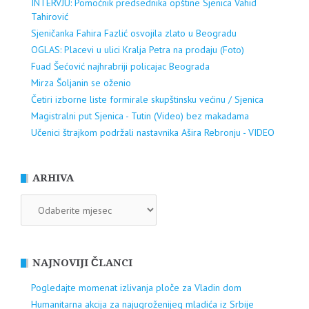
INTERVJU: Pomoćnik predsednika opštine Sjenica Vahid
Tahirović
Sjeničanka Fahira Fazlić osvojila zlato u Beogradu
OGLAS: Placevi u ulici Kralja Petra na prodaju (Foto)
Fuad Šećović najhrabriji policajac Beograda
Mirza Šoljanin se oženio
Četiri izborne liste formirale skupštinsku većinu / Sjenica
Magistralni put Sjenica - Tutin (Video) bez makadama
Učenici štrajkom podržali nastavnika Ašira Rebronju - VIDEO
ARHIVA
ARHIVA
NAJNOVIJI ČLANCI
Pogledajte momenat izlivanja ploče za Vladin dom
Humanitarna akcija za najugroženijeg mladića iz Srbije