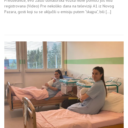
Predsedniče, evo zašto donatorska vozila hitne pomoći još nisu
registrovana (Video) Pre nekoliko dana na televiziji A1 iz Novog
Pazara, gosti koji su se uključili u emisiju putem “skajpa”, bili […]