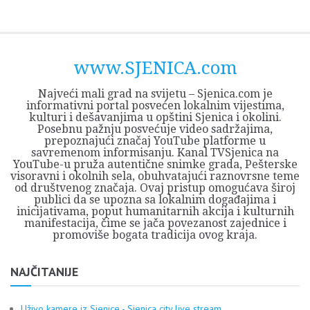
Skip
Opština
JEZERO
FORUM
Početna
Istorija
Privreda
Kultura
Geografija
O
REGIONALNI
ZMAJEVAC
TV
TV
OGLASI
Kontakt
to
Sjenica
Opštine
tvrđavi
CENTAR
iz
SJENICA
content
Sjenica
Sandžaka
www.SJENICA.com
Najveći mali grad na svijetu – Sjenica.com je
informativni portal posvećen lokalnim vijestima,
kulturi i dešavanjima u opštini Sjenica i okolini.
Posebnu pažnju posvećuje video sadržajima,
prepoznajući značaj YouTube platforme u
savremenom informisanju. Kanal TVSjenica na
YouTube-u pruža autentične snimke grada, Pešterske
visoravni i okolnih sela, obuhvatajući raznovrsne teme
od društvenog značaja. Ovaj pristup omogućava široj
publici da se upozna sa lokalnim događajima i
inicijativama, poput humanitarnih akcija i kulturnih
manifestacija, čime se jača povezanost zajednice i
promoviše bogata tradicija ovog kraja.
NAJČITANIJE
Uživo kamere iz Sjenice - Sjenica city live stream