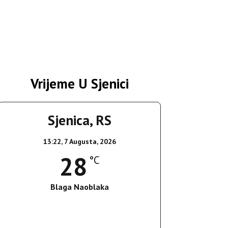
Vrijeme U Sjenici
Sjenica, RS
13:22,
7 Augusta, 2026
28
°C
Blaga Naoblaka
Wind Gust:
21 Km/h
Clouds:
15%
Sunrise:
05:36