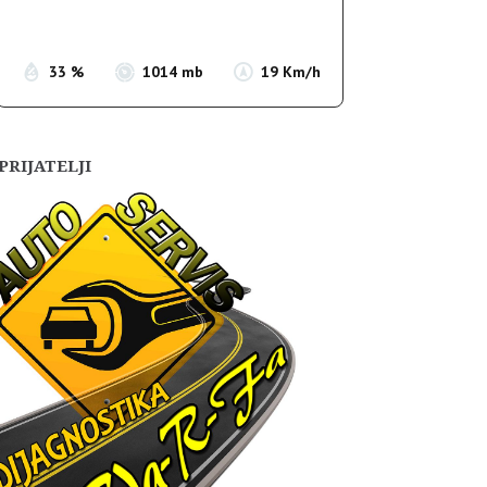
Sunset:
19:55
33 %
1014 mb
19 Km/h
PRIJATELJI