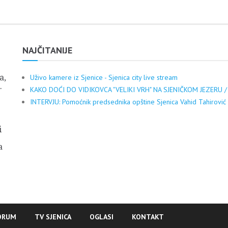
NAJČITANIJE
a,
Uživo kamere iz Sjenice - Sjenica city live stream
.
KAKO DOĆI DO VIDIKOVCA "VELIKI VRH" NA SJENIČKOM JEZERU /
INTERVJU: Pomoćnik predsednika opštine Sjenica Vahid Tahirović
i
a
ORUM
TV SJENICA
OGLASI
KONTAKT