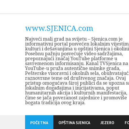
Skip
to
content
www.SJENICA.com
Najveći mali grad na svijetu – Sjenica.com je
informativni portal posvećen lokalnim vijestim
kulturi i dešavanjima u opštini Sjenica i okolini
Posebnu pažnju posvećuje video sadržajima,
prepoznajući značaj YouTube platforme u
savremenom informisanju. Kanal TVSjenica na
YouTube-u pruža autentične snimke grada,
Pešterske visoravni i okolnih sela, obuhvatajuć
raznovrsne teme od društvenog značaja. Ovaj
pristup omogućava široj publici da se upozna s
lokalnim događajima i inicijativama, poput
humanitarnih akcija i kulturnih manifestacija,
čime se jača povezanost zajednice i promoviše
bogata tradicija ovog kraja.
POČETNA
OPŠTINA SJENICA
JEZERO
F