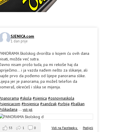
SJENICA.com
1 dan prije
PANORAMA školskog dvorišta o kojem ću ovih dana
pisati, možda već sutra.
Davno nisam prošo tuda, pa mi rekoše haj da
upriječimo... i ja vazda nađem nešto za slikanje, ali
hajde prvo da pođemo od lijepe panorama slike.
Lijepa jer je panorama, pa možeš telefon da
pomeraš, okrećeš i slika se mijenja.
#panorama
#skola
#sjenica
#osnovnaskola
#sjenicacom
#tvsjenica
#sandzak
#srbija
#balkan
#slikadana
...
vidi još
53
1
0
Vidi na Facebook-u
·
Podijeli