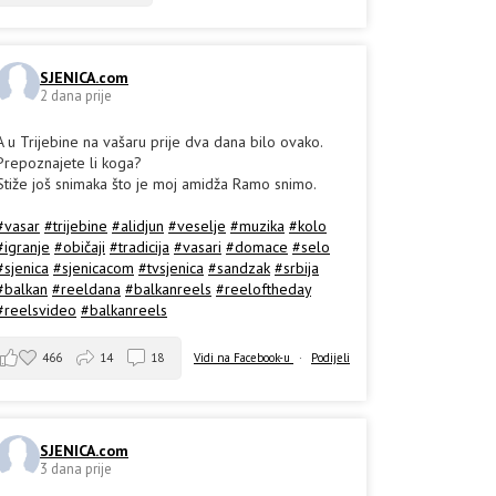
SJENICA.com
2 dana prije
A u Trijebine na vašaru prije dva dana bilo ovako.
Prepoznajete li koga?
Stiže još snimaka što je moj amidža Ramo snimo.
#vasar
#trijebine
#alidjun
#veselje
#muzika
#kolo
#igranje
#običaji
#tradicija
#vasari
#domace
#selo
#sjenica
#sjenicacom
#tvsjenica
#sandzak
#srbija
#balkan
#reeldana
#balkanreels
#reeloftheday
#reelsvideo
#balkanreels
466
14
18
Vidi na Facebook-u
·
Podijeli
SJENICA.com
3 dana prije