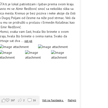
ŠTA ti je lokal patriotizam i ljubav prema svom kraju.
Javio mi se Almir Redžović sinoć sa nekoliko slika sa
lica mesta. Krenuo je bez poziva i neke akcije da čisti
u Dugoj Poljani od česme na niže pod strmac. Veli da
su mu se pridružili u prolazu i Ermedin Kolašinac kao
i Emir Redžović.
Momci, svaka vam čast, hvala što brinete o svom
kraju, hvala što brinete o svima nama. Svako da
žrtvuje sat dva
...
vidi još
167
2
16
Vidi na Facebook-u
·
Podijeli