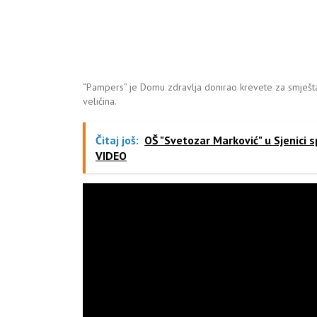
“Pampers” je Domu zdravlja donirao krevete za smještaj p
veličina.
Čitaj još:
OŠ "Svetozar Marković" u Sjenici
VIDEO