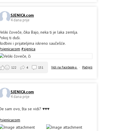
SJENICA.com
4 dana prije
Veliki čoveče, čika Bajo, neka ti je laka zemlja.
Pokoj ti duši.
Rodbini i prijateljima iskreno saučešće.
#sjenicacom
#sjenica
Vidi na Facebook-u
·
Podijeli
122
4
151
SJENICA.com
4 dana prije
Đe sam ovo, šta se vidi? ♥️♥️♥️
#sjenicacom