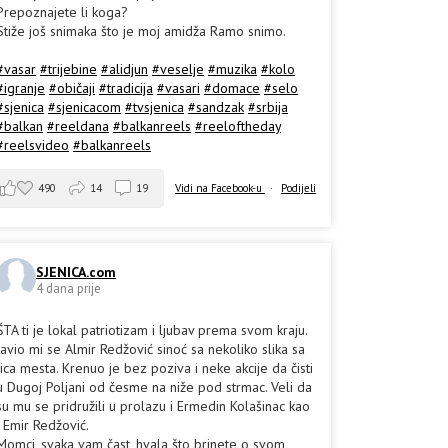
Prepoznajete li koga?
Stiže još snimaka što je moj amidža Ramo snimo.
#vasar
#trijebine
#alidjun
#veselje
#muzika
#kolo
#igranje
#običaji
#tradicija
#vasari
#domace
#selo
#sjenica
#sjenicacom
#tvsjenica
#sandzak
#srbija
#balkan
#reeldana
#balkanreels
#reeloftheday
#reelsvideo
#balkanreels
490
14
19
Vidi na Facebook-u
·
Podijeli
SJENICA.com
4 dana prije
ŠTA ti je lokal patriotizam i ljubav prema svom kraju.
Javio mi se Almir Redžović sinoć sa nekoliko slika sa
lica mesta. Krenuo je bez poziva i neke akcije da čisti
u Dugoj Poljani od česme na niže pod strmac. Veli da
su mu se pridružili u prolazu i Ermedin Kolašinac kao
i Emir Redžović.
Momci, svaka vam čast, hvala što brinete o svom