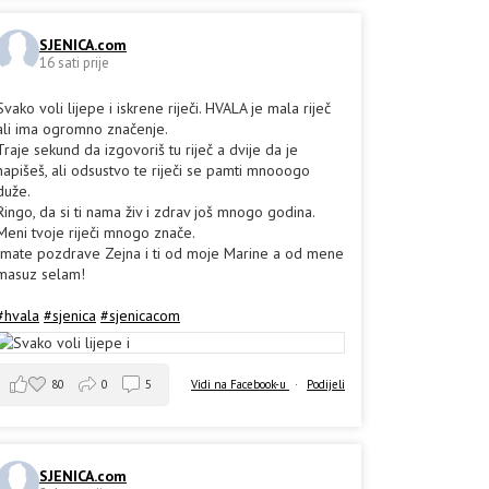
SJENICA.com
16 sati prije
Svako voli lijepe i iskrene riječi. HVALA je mala riječ
ali ima ogromno značenje.
Traje sekund da izgovoriš tu riječ a dvije da je
napišeš, ali odsustvo te riječi se pamti mnooogo
duže.
Ringo, da si ti nama živ i zdrav još mnogo godina.
Meni tvoje riječi mnogo znače.
Imate pozdrave Zejna i ti od moje Marine a od mene
masuz selam!
#hvala
#sjenica
#sjenicacom
80
0
5
Vidi na Facebook-u
·
Podijeli
SJENICA.com