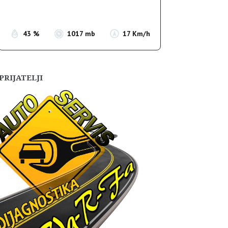
Sunset:
19:54
43 %
1017 mb
17 Km/h
PRIJATELJI