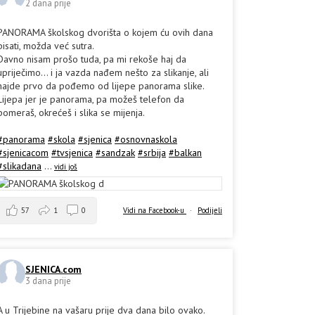
2 dana prije
PANORAMA školskog dvorišta o kojem ću ovih dana
pisati, možda već sutra.
Davno nisam prošo tuda, pa mi rekoše haj da
upriječimo... i ja vazda nađem nešto za slikanje, ali
hajde prvo da pođemo od lijepe panorama slike.
Lijepa jer je panorama, pa možeš telefon da
pomeraš, okrećeš i slika se mijenja.
#panorama
#skola
#sjenica
#osnovnaskola
#sjenicacom
#tvsjenica
#sandzak
#srbija
#balkan
#slikadana
...
vidi još
57
1
0
Vidi na Facebook-u
·
Podijeli
SJENICA.com
3 dana prije
A u Trijebine na vašaru prije dva dana bilo ovako.