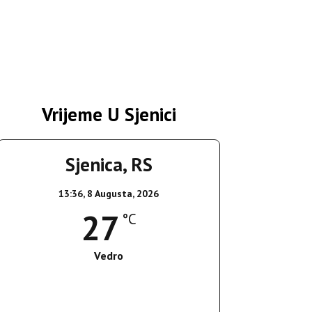
Vrijeme U Sjenici
Sjenica, RS
13:36,
8 Augusta, 2026
27
°C
Vedro
Wind Gust:
15 Km/h
Clouds:
0%
Sunrise:
05:37