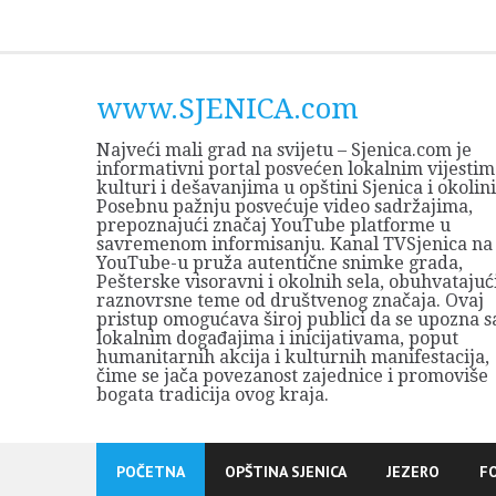
Skip
to
content
www.SJENICA.com
Najveći mali grad na svijetu – Sjenica.com je
informativni portal posvećen lokalnim vijestim
kulturi i dešavanjima u opštini Sjenica i okolini
Posebnu pažnju posvećuje video sadržajima,
prepoznajući značaj YouTube platforme u
savremenom informisanju. Kanal TVSjenica na
YouTube-u pruža autentične snimke grada,
Pešterske visoravni i okolnih sela, obuhvatajuć
raznovrsne teme od društvenog značaja. Ovaj
pristup omogućava široj publici da se upozna s
lokalnim događajima i inicijativama, poput
humanitarnih akcija i kulturnih manifestacija,
čime se jača povezanost zajednice i promoviše
bogata tradicija ovog kraja.
POČETNA
OPŠTINA SJENICA
JEZERO
F