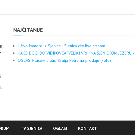
NAJČITANIJE
a,
Uživo kamere iz Sjenice - Sjenica city live stream
.
KAKO DOĆI DO VIDIKOVCA "VELIKI VRH" NA SJENIČKOM JEZERU /
OGLAS: Placevi u ulici Kralja Petra na prodaju (Foto)
i
a
ORUM
TV SJENICA
OGLASI
KONTAKT