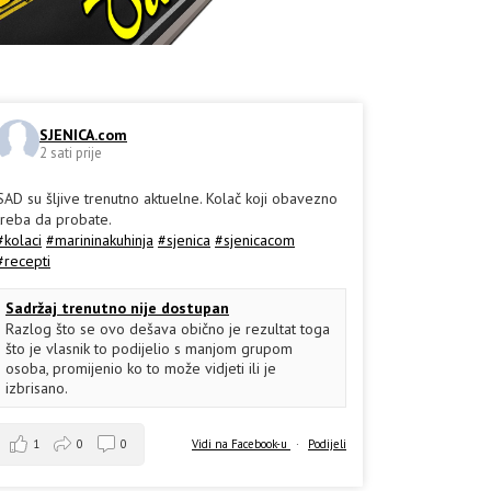
SJENICA.com
2 sati prije
SAD su šljive trenutno aktuelne. Kolač koji obavezno
treba da probate.
#kolaci
#marininakuhinja
#sjenica
#sjenicacom
#recepti
Sadržaj trenutno nije dostupan
Razlog što se ovo dešava obično je rezultat toga
što je vlasnik to podijelio s manjom grupom
osoba, promijenio ko to može vidjeti ili je
izbrisano.
1
0
0
Vidi na Facebook-u
·
Podijeli