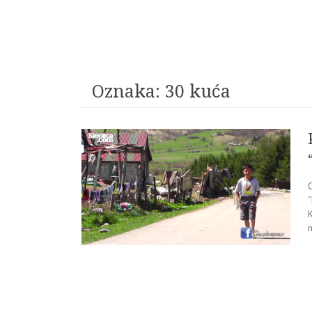
Oznaka:
30 kuća
“
n