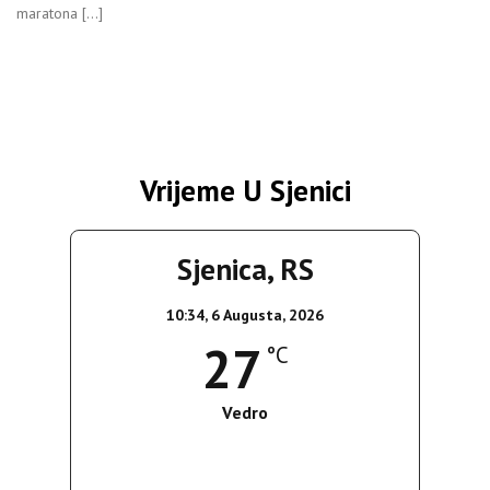
maratona […]
Vrijeme U Sjenici
Sjenica, RS
10:34,
6 Augusta, 2026
27
°C
Vedro
Wind Gust:
11 Km/h
Clouds:
0%