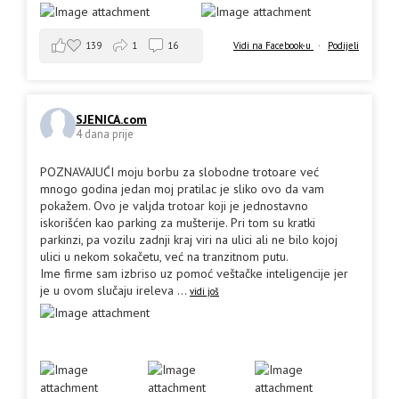
139
1
16
Vidi na Facebook-u
·
Podijeli
SJENICA.com
4 dana prije
POZNAVAJUĆI moju borbu za slobodne trotoare već
mnogo godina jedan moj pratilac je sliko ovo da vam
pokažem. Ovo je valjda trotoar koji je jednostavno
iskorišćen kao parking za mušterije. Pri tom su kratki
parkinzi, pa vozilu zadnji kraj viri na ulici ali ne bilo kojoj
ulici u nekom sokačetu, već na tranzitnom putu.
Ime firme sam izbriso uz pomoć veštačke inteligencije jer
je u ovom slučaju ireleva
...
vidi još