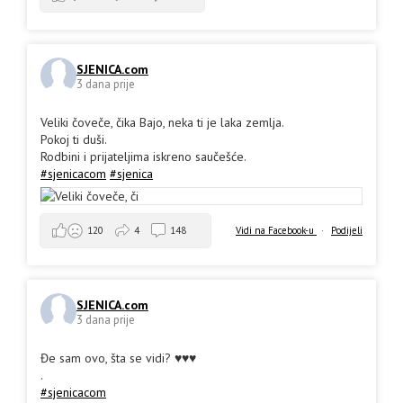
SJENICA.com
3 dana prije
Veliki čoveče, čika Bajo, neka ti je laka zemlja.
Pokoj ti duši.
Rodbini i prijateljima iskreno saučešće.
#sjenicacom
#sjenica
Vidi na Facebook-u
·
Podijeli
120
4
148
SJENICA.com
3 dana prije
Đe sam ovo, šta se vidi? ♥️♥️♥️
.
#sjenicacom