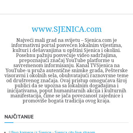
Skip
Opština
JEZERO
FORUM
Početna
Istorija
Privreda
Kultura
Geografija
O
REGIONALNI
ZMAJEVAC
TV
TV
OGLASI
Kontakt
to
Sjenica
Opštine
tvrđavi
CENTAR
iz
SJENICA
content
Sjenica
Sandžaka
www.SJENICA.com
Najveći mali grad na svijetu – Sjenica.com je
informativni portal posvećen lokalnim vijestima,
kulturi i dešavanjima u opštini Sjenica i okolini.
Posebnu pažnju posvećuje video sadržajima,
prepoznajući značaj YouTube platforme u
savremenom informisanju. Kanal TVSjenica na
YouTube-u pruža autentične snimke grada, Pešterske
visoravni i okolnih sela, obuhvatajući raznovrsne teme
od društvenog značaja. Ovaj pristup omogućava široj
publici da se upozna sa lokalnim događajima i
inicijativama, poput humanitarnih akcija i kulturnih
manifestacija, čime se jača povezanost zajednice i
promoviše bogata tradicija ovog kraja.
NAJČITANIJE
Uživo kamere iz Sjenice - Sjenica city live stream