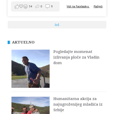
Vidi na Facebook-u
·
Podijeli
54
0
9
Još
AKTUELNO
Pogledajte momenat
izlivanja ploče za Vladin
dom
Humanitarna akcija za
najugroženijeg mladića iz
Srbije