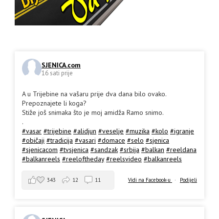
SJENICA.com
16 sati prije
A u Trijebine na vašaru prije dva dana bilo ovako.
Prepoznajete li koga?
Stiže još snimaka što je moj amidža Ramo snimo.
.
#vasar
#trijebine
#alidjun
#veselje
#muzika
#kolo
#igranje
#običaji
#tradicija
#vasari
#domace
#selo
#sjenica
#sjenicacom
#tvsjenica
#sandzak
#srbija
#balkan
#reeldana
#balkanreels
#reeloftheday
#reelsvideo
#balkanreels
343
12
11
Vidi na Facebook-u
·
Podijeli