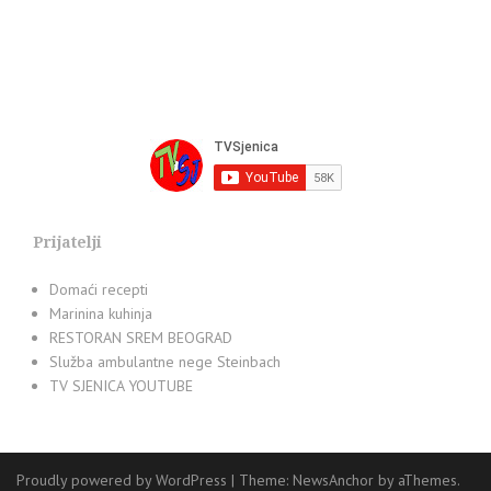
Prijatelji
Domaći recepti
Marinina kuhinja
RESTORAN SREM BEOGRAD
Služba ambulantne nege Steinbach
TV SJENICA YOUTUBE
Proudly powered by WordPress
|
Theme:
NewsAnchor
by aThemes.