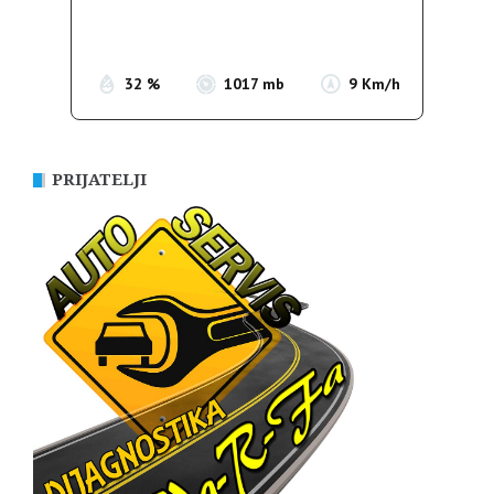
Sunrise:
05:35
Sunset:
19:56
32 %
1017 mb
9 Km/h
PRIJATELJI