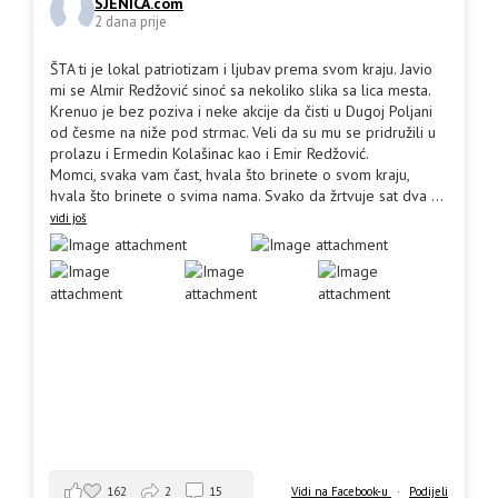
SJENICA.com
2 dana prije
ŠTA ti je lokal patriotizam i ljubav prema svom kraju. Javio
mi se Almir Redžović sinoć sa nekoliko slika sa lica mesta.
Krenuo je bez poziva i neke akcije da čisti u Dugoj Poljani
od česme na niže pod strmac. Veli da su mu se pridružili u
prolazu i Ermedin Kolašinac kao i Emir Redžović.
Momci, svaka vam čast, hvala što brinete o svom kraju,
hvala što brinete o svima nama. Svako da žrtvuje sat dva
...
vidi još
162
2
15
Vidi na Facebook-u
·
Podijeli