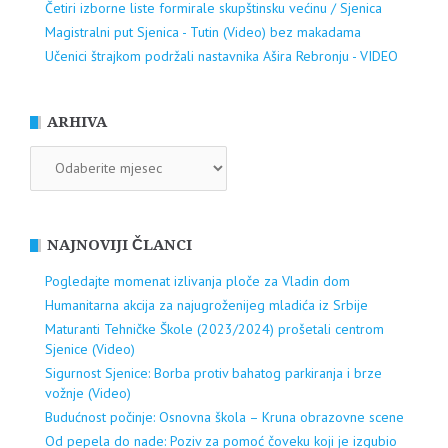
Četiri izborne liste formirale skupštinsku većinu / Sjenica
Magistralni put Sjenica - Tutin (Video) bez makadama
Učenici štrajkom podržali nastavnika Ašira Rebronju - VIDEO
ARHIVA
ARHIVA
NAJNOVIJI ČLANCI
Pogledajte momenat izlivanja ploče za Vladin dom
Humanitarna akcija za najugroženijeg mladića iz Srbije
Maturanti Tehničke Škole (2023/2024) prošetali centrom
Sjenice (Video)
Sigurnost Sjenice: Borba protiv bahatog parkiranja i brze
vožnje (Video)
Budućnost počinje: Osnovna škola – Kruna obrazovne scene
Od pepela do nade: Poziv za pomoć čoveku koji je izgubio