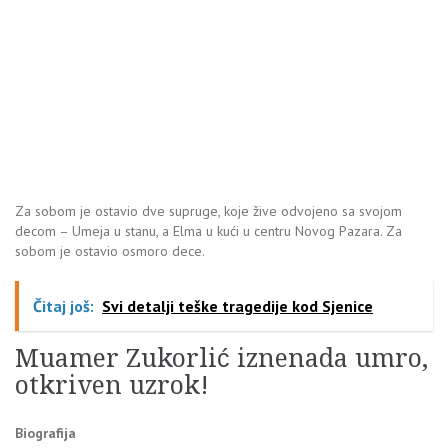
Za sobom je ostavio dve supruge, koje žive odvojeno sa svojom
decom – Umeja u stanu, a Elma u kući u centru Novog Pazara. Za
sobom je ostavio osmoro dece.
Čitaj još:
Svi detalji teške tragedije kod Sjenice
Muamer Zukorlić iznenada umro,
otkriven uzrok!
Biografija