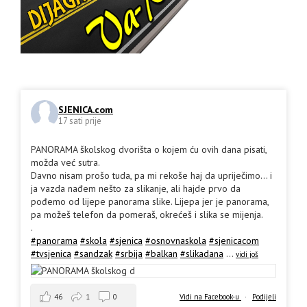
SJENICA.com
17 sati prije
PANORAMA školskog dvorišta o kojem ću ovih dana pisati,
možda već sutra.
Davno nisam prošo tuda, pa mi rekoše haj da upriječimo... i
ja vazda nađem nešto za slikanje, ali hajde prvo da
pođemo od lijepe panorama slike. Lijepa jer je panorama,
pa možeš telefon da pomeraš, okrećeš i slika se mijenja.
.
#panorama
#skola
#sjenica
#osnovnaskola
#sjenicacom
#tvsjenica
#sandzak
#srbija
#balkan
#slikadana
...
vidi još
46
1
0
Vidi na Facebook-u
·
Podijeli