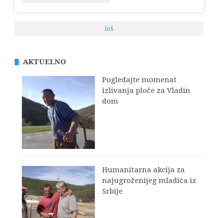
Još
AKTUELNO
Pogledajte momenat
izlivanja ploče za Vladin
dom
Humanitarna akcija za
najugroženijeg mladića iz
Srbije