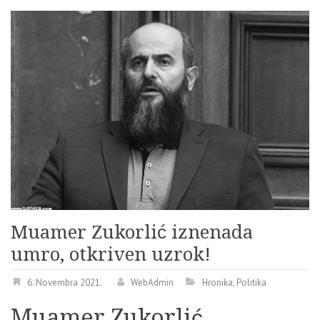
Muamer Zukorlić iznenada
umro, otkriven uzrok!
6. Novembra 2021.
WebAdmin
Hronika
,
Politika
Muamer Zukorlić