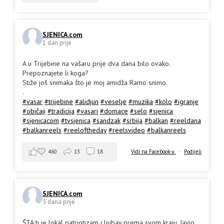
SJENICA.com
1 dan prije
A u Trijebine na vašaru prije dva dana bilo ovako.
Prepoznajete li koga?
Stiže još snimaka što je moj amidža Ramo snimo.
.
#vasar
#trijebine
#alidjun
#veselje
#muzika
#kolo
#igranje
#običaji
#tradicija
#vasari
#domace
#selo
#sjenica
#sjenicacom
#tvsjenica
#sandzak
#srbija
#balkan
#reeldana
#balkanreels
#reeloftheday
#reelsvideo
#balkanreels
460
13
18
Vidi na Facebook-u
·
Podijeli
SJENICA.com
3 dana prije
ŠTA ti je lokal patriotizam i ljubav prema svom kraju. Javio