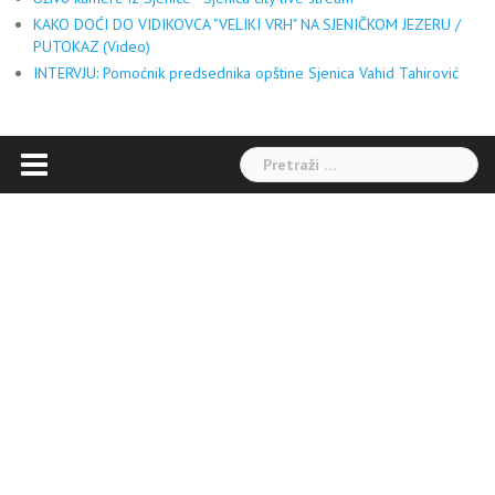
KAKO DOĆI DO VIDIKOVCA "VELIKI VRH" NA SJENIČKOM JEZERU /
PUTOKAZ (Video)
INTERVJU: Pomoćnik predsednika opštine Sjenica Vahid Tahirović
Pretraga: