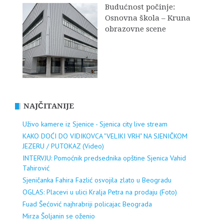
Budućnost počinje:
Osnovna škola – Kruna
obrazovne scene
NAJČITANIJE
Uživo kamere iz Sjenice - Sjenica city live stream
KAKO DOĆI DO VIDIKOVCA "VELIKI VRH" NA SJENIČKOM
JEZERU / PUTOKAZ (Video)
INTERVJU: Pomoćnik predsednika opštine Sjenica Vahid
Tahirović
Sjeničanka Fahira Fazlić osvojila zlato u Beogradu
OGLAS: Placevi u ulici Kralja Petra na prodaju (Foto)
Fuad Šećović najhrabriji policajac Beograda
Mirza Šoljanin se oženio