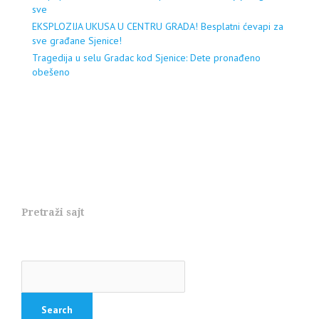
sve
EKSPLOZIJA UKUSA U CENTRU GRADA! Besplatni ćevapi za
sve građane Sjenice!
Tragedija u selu Gradac kod Sjenice: Dete pronađeno
obešeno
Pretraži sajt