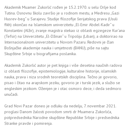
Akademik Muamer Zukorlić rođen je 15.2.1970. u selu Orlje kod
Tutina. Osnovnu školu završio je u rodnom mestu, a Medresu „Gazi
Husrev-beg“ u Sarajevu. Studije filozofije šerijatskog prava (Usuli
fikh) okončao na Islamskom univerzitetu „El-Emir Abdel-Kadir“ u
Konstantini (Alžir), zvanje magistra stekao iz oblasti egzegeze Kur'ana
(Tefsir) na Univerzitetu „El-Džinan“ u Tripoliju (Liban), a doktorirao na
Internacionalnom univerzitetu u Novom Pazaru. Redovni je član
Bošnjačke akademije nauka i umjetnosti (BANU), piše na sajtu
Skupštine Srbije u biografijama poslanika.
Akademik Zukorlić autor je pet knjiga i više desetina naučnih radova
iz oblasti filozofije, epistemiologije, kulturalne historije, islamskih
nauka, prava i niza srodnih teoretskih disciplina. Tečno je govorio,
pisao i čitao na arapskom jeziku, govorio je i turski jezik, a služio se
engleskim jezikom. Oženjen je i otac osmoro dece, i deda sedmoro
unučadi.
Grad Novi Pazar doneo je odluku da nedelju, 7. novembar 2021.
proglasi Danom žalosti povodom smrti dr Muamera Zukorlića,
potpredsednika Narodne skupštine Republike Srbije i predsednika
Stranke pravde i pomirenja.