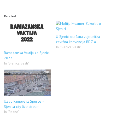
Related
U Sjenici održana zajednička
završna konvencija BDZ-a
In "Sjenica vesti"
Ramazanska Vaktija za Sjenicu
2022.
In "Sjenica vesti"
Uživo kamere iz Sjenice –
Sjenica city live stream
In "Razno"