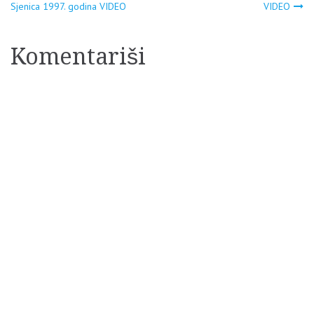
Navigacija
Sjenica 1997. godina VIDEO
VIDEO
članaka
Komentariši