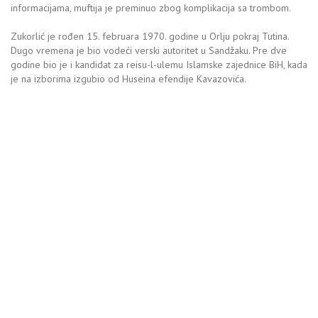
informacijama, muftija je preminuo zbog komplikacija sa trombom.
Zukorlić je rođen 15. februara 1970. godine u Orlju pokraj Tutina.
Dugo vremena je bio vodeći verski autoritet u Sandžaku. Pre dve
godine bio je i kandidat za reisu-l-ulemu Islamske zajednice BiH, kada
je na izborima izgubio od Huseina efendije Kavazovića.