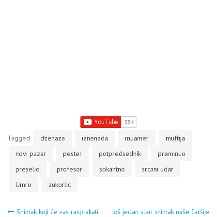
Tagged
dzenaza
iznenada
muamer
muftija
novi pazar
pester
potpredsednik
preminuo
preselio
profesor
sokantno
srcani udar
Umro
zukorlic
Snimak koji će vas rasplakati,
Još jedan stari snimak naše čaršije