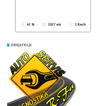
Clouds:
8%
Sunrise:
05:36
Sunset:
19:55
61 %
1017 mb
2 Km/h
PRIJATELJI