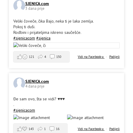
SJENICA.com
3 dana prije
Veliki čoveče, čika Bajo, neka ti je laka zemlja.
Pokoj ti duši.
Rodbini i prijateljima iskreno saučešće.
#sjenicacom
#sjenica
Vidi na Facebook-u
·
Podijeli
121
4
150
SJENICA.com
4 dana prije
Đe sam ovo, šta se vidi? ♥️♥️♥️
.
#sjenicacom
143
1
16
Vidi na Facebook-u
·
Podijeli