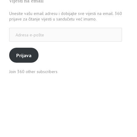
Vijesti na email
Unesite vašu email adresu i dobijajte sve vijesti na email. 360
prijave za čitanje vijesti u sandučetu već imamo.
Adresa
e-
pošte
Prijava
Join 360 other subscribers