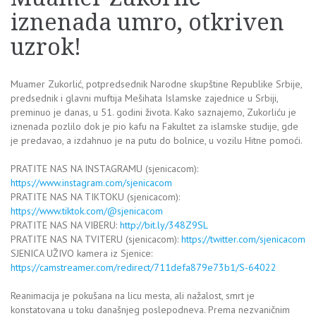
iznenada umro, otkriven
uzrok!
Muamer Zukorlić, potpredsednik Narodne skupštine Republike Srbije,
predsednik i glavni muftija Mešihata Islamske zajednice u Srbiji,
preminuo je danas, u 51. godini života. Kako saznajemo, Zukorliću je
iznenada pozlilo dok je pio kafu na Fakultet za islamske studije, gde
je predavao, a izdahnuo je na putu do bolnice, u vozilu Hitne pomoći.
PRATITE NAS NA INSTAGRAMU (sjenicacom):
https://www.instagram.com/sjenicacom
PRATITE NAS NA TIKTOKU (sjenicacom):
https://www.tiktok.com/@sjenicacom
PRATITE NAS NA VIBERU:
http://bit.ly/348Z9SL
PRATITE NAS NA TVITERU (sjenicacom):
https://twitter.com/sjenicacom
SJENICA UŽIVO kamera iz Sjenice:
https://camstreamer.com/redirect/711defa879e73b1/S-64022
Reanimacija je pokušana na licu mesta, ali nažalost, smrt je
konstatovana u toku današnjeg poslepodneva. Prema nezvaničnim