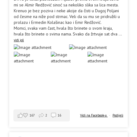
mi se Almir Redžović sinoć sa nekoliko slika sa lica mesta.
Krenuo je bez poziva i neke akcije da čisti u Dugoj Poljani
od česme na niže pod strmac. Veli da su mu se pridružili u
prolazu i Ermedin Kolašinac kao i Emir Redžović.
Momci, svaka vam čast, hvala što brinete o svom kraju,
hvala što brinete o svima nama. Svako da žrtvuje sat dva
...
vidi još
167
2
16
Vidi na Facebook-u
·
Podijeli