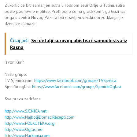
Zukorlić će biti sahranjen sutra u rodnom selu Orlje u Tutinu, sutra
posle podnevne molitve. Prethodno će na gradskom trgu Gazi Isa
bega u centru Novog Pazara biti obavljen verski obred-klanjanje
dženaze namaza.
Čitaj još:
Svi detalji surovog ubistva i samoubistva iz
Rasna
izvor: Kurir
Naše grupe:
TV Sjenica.com:
https://www.facebook.com/groups/TVSjenica
Sjenički oglasi:
https://www.facebook.com/groups/SjenickiOglasi
Sva prava zadržana.
http://www.SJENICA.net
http://www.NajboljiDomaciRecepti.com
http://www.FOLKOTEKA.org
http://www.Oglas.me
http://www.Narkonia.com