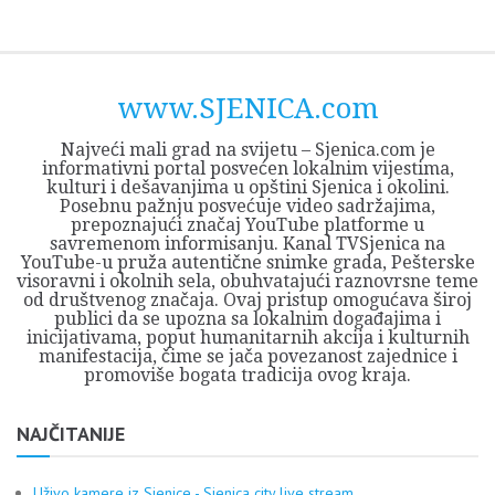
Skip
Opština
JEZERO
FORUM
Početna
Istorija
Privreda
Kultura
Geografija
O
REGIONALNI
ZMAJEVAC
TV
TV
OGLASI
Kontakt
to
Sjenica
Opštine
tvrđavi
CENTAR
iz
SJENICA
content
Sjenica
Sandžaka
www.SJENICA.com
Najveći mali grad na svijetu – Sjenica.com je
informativni portal posvećen lokalnim vijestima,
kulturi i dešavanjima u opštini Sjenica i okolini.
Posebnu pažnju posvećuje video sadržajima,
prepoznajući značaj YouTube platforme u
savremenom informisanju. Kanal TVSjenica na
YouTube-u pruža autentične snimke grada, Pešterske
visoravni i okolnih sela, obuhvatajući raznovrsne teme
od društvenog značaja. Ovaj pristup omogućava široj
publici da se upozna sa lokalnim događajima i
inicijativama, poput humanitarnih akcija i kulturnih
manifestacija, čime se jača povezanost zajednice i
promoviše bogata tradicija ovog kraja.
NAJČITANIJE
Uživo kamere iz Sjenice - Sjenica city live stream