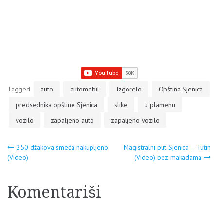
Tagged
auto
automobil
Izgorelo
Opština Sjenica
predsednika opštine Sjenica
slike
u plamenu
vozilo
zapaljeno auto
zapaljeno vozilo
Navigacija
250 džakova smeća nakupljeno
Magistralni put Sjenica – Tutin
(Video)
(Video) bez makadama
članaka
Komentariši