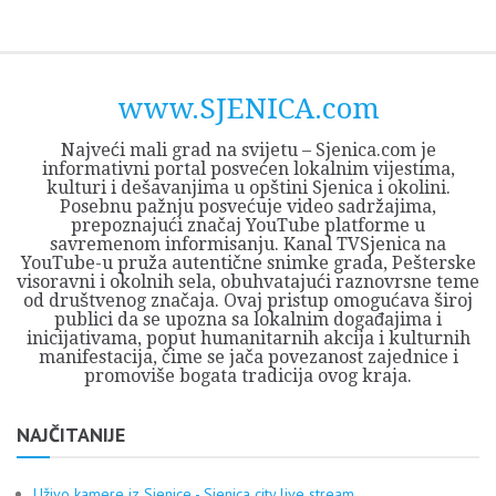
Skip
Opština
JEZERO
FORUM
Početna
Istorija
Privreda
Kultura
Geografija
O
REGIONALNI
ZMAJEVAC
TV
TV
OGLASI
Kontakt
to
Sjenica
Opštine
tvrđavi
CENTAR
iz
SJENICA
content
Sjenica
Sandžaka
www.SJENICA.com
Najveći mali grad na svijetu – Sjenica.com je
informativni portal posvećen lokalnim vijestima,
kulturi i dešavanjima u opštini Sjenica i okolini.
Posebnu pažnju posvećuje video sadržajima,
prepoznajući značaj YouTube platforme u
savremenom informisanju. Kanal TVSjenica na
YouTube-u pruža autentične snimke grada, Pešterske
visoravni i okolnih sela, obuhvatajući raznovrsne teme
od društvenog značaja. Ovaj pristup omogućava široj
publici da se upozna sa lokalnim događajima i
inicijativama, poput humanitarnih akcija i kulturnih
manifestacija, čime se jača povezanost zajednice i
promoviše bogata tradicija ovog kraja.
NAJČITANIJE
Uživo kamere iz Sjenice - Sjenica city live stream