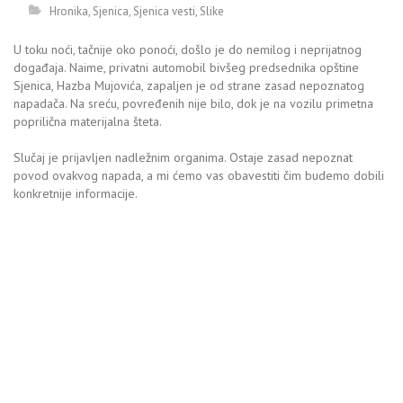
Hronika
,
Sjenica
,
Sjenica vesti
,
Slike
U toku noći, tačnije oko ponoći, došlo je do nemilog i neprijatnog
događaja. Naime, privatni automobil bivšeg predsednika opštine
Sjenica, Hazba Mujovića, zapaljen je od strane zasad nepoznatog
napadača. Na sreću, povređenih nije bilo, dok je na vozilu primetna
poprilična materijalna šteta.
Slučaj je prijavljen nadležnim organima. Ostaje zasad nepoznat
povod ovakvog napada, a mi ćemo vas obavestiti čim budemo dobili
konkretnije informacije.