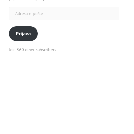
Adresa
e-
pošte
Prijava
Join 360 other subscribers