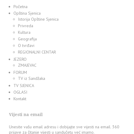
Početna
Opština Sjenica
Istorija Opštine Sjenica
Privreda
Kultura
Geografija
O tvrđavi
REGIONALNI CENTAR
JEZERO
ZMAJEVAC
FORUM
TV iz Sandžaka
TV SJENICA
OGLASI
Kontakt
Vijesti na email
Unesite vašu email adresu i dobijajte sve vijesti na email. 360
prijave za čitanje vijesti u sandučetu već imamo.