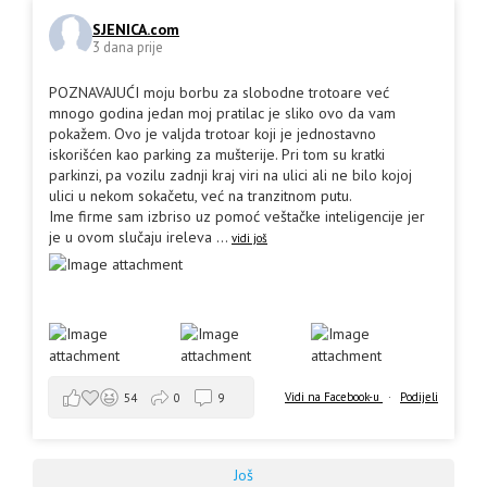
SJENICA.com
3 dana prije
POZNAVAJUĆI moju borbu za slobodne trotoare već
mnogo godina jedan moj pratilac je sliko ovo da vam
pokažem. Ovo je valjda trotoar koji je jednostavno
iskorišćen kao parking za mušterije. Pri tom su kratki
parkinzi, pa vozilu zadnji kraj viri na ulici ali ne bilo kojoj
ulici u nekom sokačetu, već na tranzitnom putu.
Ime firme sam izbriso uz pomoć veštačke inteligencije jer
je u ovom slučaju ireleva
...
vidi još
Vidi na Facebook-u
·
Podijeli
54
0
9
Još