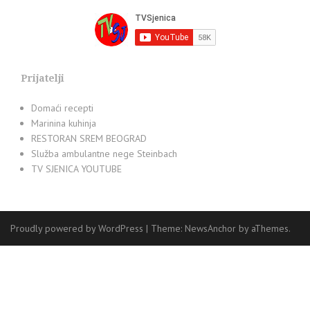
Prijatelji
Domaći recepti
Marinina kuhinja
RESTORAN SREM BEOGRAD
Služba ambulantne nege Steinbach
TV SJENICA YOUTUBE
Proudly powered by WordPress
|
Theme:
NewsAnchor
by aThemes.