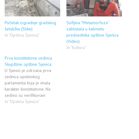
Početak izgradnje gradskog
Sofijina “Metamorfoza”
šetališta (Slike)
zablistala u kabinetu
In "Opstina Sjenica"
predsednika opštine Sjenica
(Video)
In "Kultura"
Prva konstitutivna sednica
Skupštine opštine Sjenica
U Sjenici je odrzana prva
sednica opstinskog
parlamenta koja je imala
karakter konstitutivne. Na
sednici su verifikovani
mandati odbornika i to: SDA -
In "Opstina Sjenica"
12 BDZ - 10 SDP - 8 SPS - 4
GG N.N - 3 URS - 2 Spremili
smo kompletan video sa
zasedanja skupstine: Za
predsednika Skupstine…