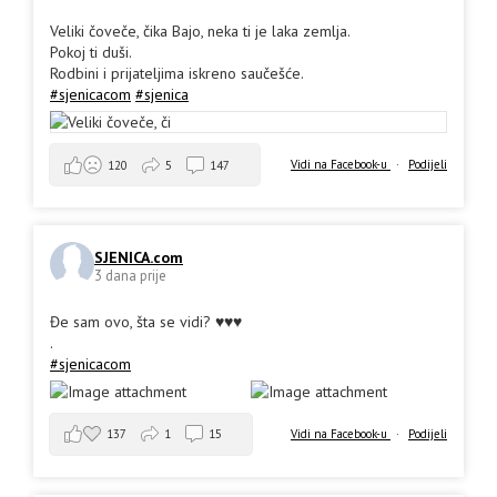
Veliki čoveče, čika Bajo, neka ti je laka zemlja.
Pokoj ti duši.
Rodbini i prijateljima iskreno saučešće.
#sjenicacom
#sjenica
Vidi na Facebook-u
·
Podijeli
120
5
147
SJENICA.com
3 dana prije
Đe sam ovo, šta se vidi? ♥️♥️♥️
.
#sjenicacom
137
1
15
Vidi na Facebook-u
·
Podijeli