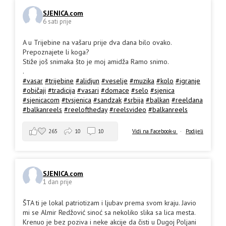
SJENICA.com
6 sati prije
A u Trijebine na vašaru prije dva dana bilo ovako.
Prepoznajete li koga?
Stiže još snimaka što je moj amidža Ramo snimo.
.
#vasar
#trijebine
#alidjun
#veselje
#muzika
#kolo
#igranje
#običaji
#tradicija
#vasari
#domace
#selo
#sjenica
#sjenicacom
#tvsjenica
#sandzak
#srbija
#balkan
#reeldana
#balkanreels
#reeloftheday
#reelsvideo
#balkanreels
265
10
10
Vidi na Facebook-u
·
Podijeli
SJENICA.com
1 dan prije
ŠTA ti je lokal patriotizam i ljubav prema svom kraju. Javio
mi se Almir Redžović sinoć sa nekoliko slika sa lica mesta.
Krenuo je bez poziva i neke akcije da čisti u Dugoj Poljani