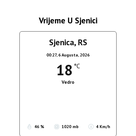
Vrijeme U Sjenici
Sjenica, RS
00:27,
6 Augusta, 2026
18
°C
Vedro
Wind Gust:
4 Km/h
Clouds:
0%
Sunrise:
05:35
Sunset:
19:56
46 %
1020 mb
4 Km/h