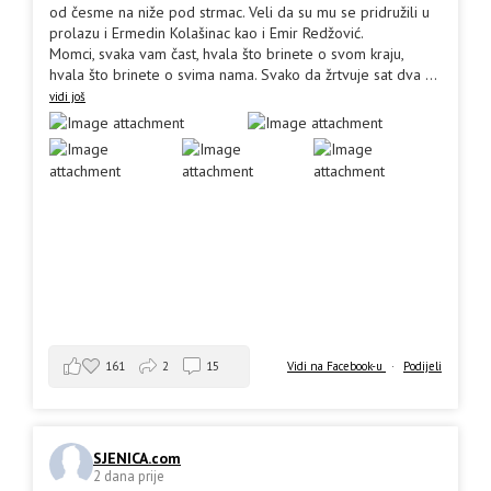
od česme na niže pod strmac. Veli da su mu se pridružili u
prolazu i Ermedin Kolašinac kao i Emir Redžović.
Momci, svaka vam čast, hvala što brinete o svom kraju,
hvala što brinete o svima nama. Svako da žrtvuje sat dva
...
vidi još
161
2
15
Vidi na Facebook-u
·
Podijeli
SJENICA.com
2 dana prije