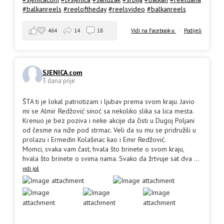
#balkanreels
#reeloftheday
#reelsvideo
#balkanreels
464
14
18
Vidi na Facebook-u
·
Podijeli
SJENICA.com
3 dana prije
ŠTA ti je lokal patriotizam i ljubav prema svom kraju. Javio
mi se Almir Redžović sinoć sa nekoliko slika sa lica mesta.
Krenuo je bez poziva i neke akcije da čisti u Dugoj Poljani
od česme na niže pod strmac. Veli da su mu se pridružili u
prolazu i Ermedin Kolašinac kao i Emir Redžović.
Momci, svaka vam čast, hvala što brinete o svom kraju,
hvala što brinete o svima nama. Svako da žrtvuje sat dva
...
vidi još