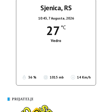
Sjenica, RS
10:43,
7 Augusta, 2026
27
°C
Vedro
Wind Gust:
17 Km/h
Clouds:
8%
Sunrise:
05:36
Sunset:
19:55
36 %
1015 mb
14 Km/h
PRIJATELJI