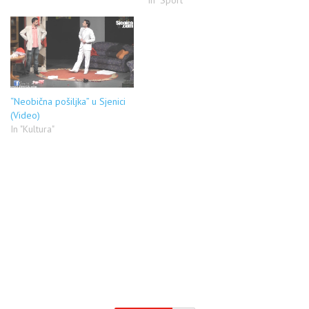
In "Sport"
ako jutra budu prilično hladna
i dalje je daleko od onih
čuvenih sjeničkih minusa. Dani
su posebna priča,
temperatura se penje i
preko…
“Neobična pošiljka” u Sjenici
(Video)
In "Kultura"