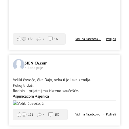
167
2
16
Vidi na Facebook-u
·
Podijeli
SJENICA.com
4 dana prije
Veliki čoveče, čika Bajo, neka ti je laka zemlja.
Pokoj ti duši.
Rodbini i prijateljima iskreno saučešće.
#sjenicacom
#sjenica
Vidi na Facebook-u
·
Podijeli
121
4
150