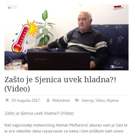
Zašto je Sjenica uvek hladna?!
(Video)
29. Augusta 2017.
WebAdmin
Intervju
,
Video
,
Vrijeme
Zašto je Sjenica uvek hladna?! (Video)
Naš najpoznatiji meteorolog Heman Muftarević ukazao nam je čast te
je pre nekoliko dana razgovarao sa nama i tom prilikom nam izneo