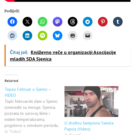
Podijeli:
Čitaj još:
Književno veče u organizaciji Asocijacije
mladih SDA Sjenica
Related
Topao Februar u Sjenici –
VIDEO
Topli februarski dani u Sjenici
iznenadili su mnoge. Sjenica,
poznata to surovoj klimi i
niskim temperaturama,
U društvu šampiona Sanela
pogotovo u zimskom periodu,
Papića (Video)
ovih dana ne liči samoj sebi. I
In "Video"