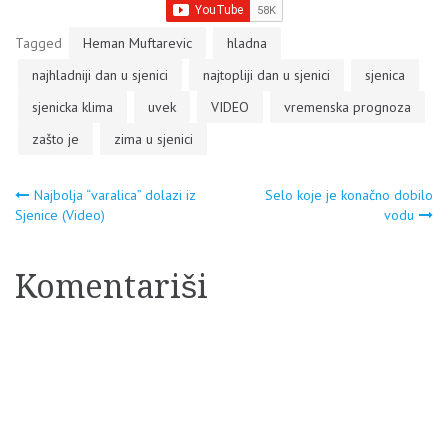
Tagged
Heman Muftarevic
hladna
najhladniji dan u sjenici
najtopliji dan u sjenici
sjenica
sjenicka klima
uvek
VIDEO
vremenska prognoza
zašto je
zima u sjenici
Navigacija
Najbolja “varalica” dolazi iz
Selo koje je konačno dobilo
Sjenice (Video)
vodu
članaka
Komentariši