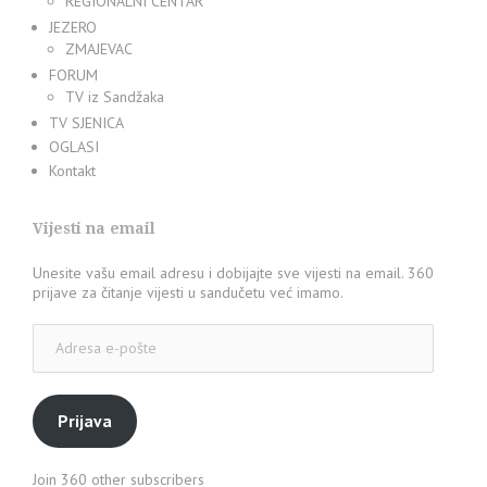
REGIONALNI CENTAR
JEZERO
ZMAJEVAC
FORUM
TV iz Sandžaka
TV SJENICA
OGLASI
Kontakt
Vijesti na email
Unesite vašu email adresu i dobijajte sve vijesti na email. 360
prijave za čitanje vijesti u sandučetu već imamo.
Adresa
e-
pošte
Prijava
Join 360 other subscribers