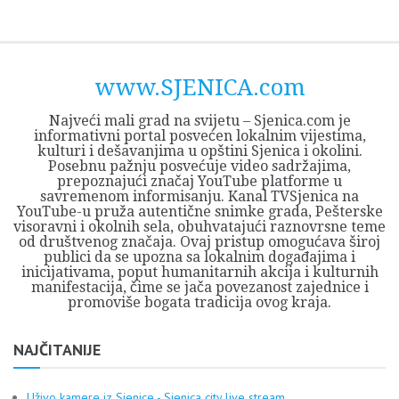
Skip
Opština
JEZERO
FORUM
Početna
Istorija
Privreda
Kultura
Geografija
O
REGIONALNI
ZMAJEVAC
TV
TV
OGLASI
Kontakt
to
Sjenica
Opštine
tvrđavi
CENTAR
iz
SJENICA
content
Sjenica
Sandžaka
www.SJENICA.com
Najveći mali grad na svijetu – Sjenica.com je
informativni portal posvećen lokalnim vijestima,
kulturi i dešavanjima u opštini Sjenica i okolini.
Posebnu pažnju posvećuje video sadržajima,
prepoznajući značaj YouTube platforme u
savremenom informisanju. Kanal TVSjenica na
YouTube-u pruža autentične snimke grada, Pešterske
visoravni i okolnih sela, obuhvatajući raznovrsne teme
od društvenog značaja. Ovaj pristup omogućava široj
publici da se upozna sa lokalnim događajima i
inicijativama, poput humanitarnih akcija i kulturnih
manifestacija, čime se jača povezanost zajednice i
promoviše bogata tradicija ovog kraja.
NAJČITANIJE
Uživo kamere iz Sjenice - Sjenica city live stream