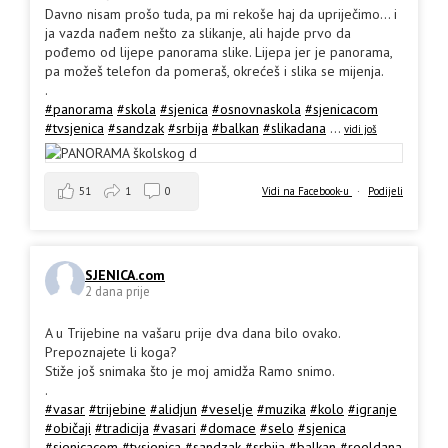
Davno nisam prošo tuda, pa mi rekoše haj da upriječimo... i
ja vazda nađem nešto za slikanje, ali hajde prvo da
pođemo od lijepe panorama slike. Lijepa jer je panorama,
pa možeš telefon da pomeraš, okrećeš i slika se mijenja.
.
#panorama
#skola
#sjenica
#osnovnaskola
#sjenicacom
#tvsjenica
#sandzak
#srbija
#balkan
#slikadana
...
vidi još
51
1
0
Vidi na Facebook-u
·
Podijeli
SJENICA.com
2 dana prije
A u Trijebine na vašaru prije dva dana bilo ovako.
Prepoznajete li koga?
Stiže još snimaka što je moj amidža Ramo snimo.
.
#vasar
#trijebine
#alidjun
#veselje
#muzika
#kolo
#igranje
#običaji
#tradicija
#vasari
#domace
#selo
#sjenica
#sjenicacom
#tvsjenica
#sandzak
#srbija
#balkan
#reeldana