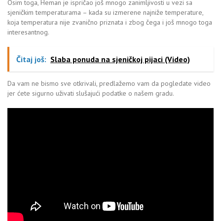
Osim toga, Heman je ispričao još mnogo zanimljivosti u vezi sa
sjeničkim temperaturama – kada su izmerene najniže temperature,
koja temperatura nije zvanično priznata i zbog čega i još mnogo toga
interesantnog.
Čitaj još:
Slaba ponuda na sjeničkoj pijaci (Video)
Da vam ne bismo sve otkrivali, predlažemo vam da pogledate video
jer ćete sigurno uživati slušajući podatke o našem gradu.