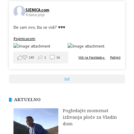
SJENICA.com
4 dana prije
Đe sam ovo, šta se vidi? ♥️♥️♥️
.
#sjenicacom
143
1
16
Vidi na Facebook-u
·
Podijeli
Još
AKTUELNO
Pogledajte momenat
izlivanja ploče za Vladin
dom