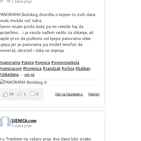
2 dana prije
PANORAMA školskog dvorišta o kojem ću ovih dana
pisati, možda već sutra.
Davno nisam prošo tuda, pa mi rekoše haj da
upriječimo... i ja vazda nađem nešto za slikanje, ali
hajde prvo da pođemo od lijepe panorama slike.
Lijepa jer je panorama, pa možeš telefon da
pomeraš, okrećeš i slika se mijenja.
#panorama
#skola
#sjenica
#osnovnaskola
#sjenicacom
#tvsjenica
#sandzak
#srbija
#balkan
#slikadana
...
vidi još
59
1
0
Vidi na Facebook-u
·
Podijeli
SJENICA.com
3 dana prije
A u Trijebine na vašaru prije dva dana bilo ovako.