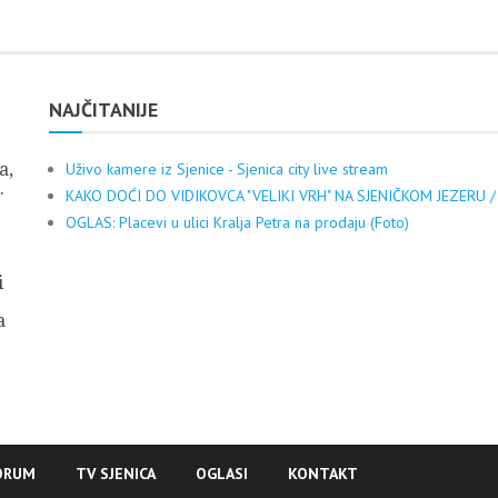
NAJČITANIJE
a,
Uživo kamere iz Sjenice - Sjenica city live stream
.
KAKO DOĆI DO VIDIKOVCA "VELIKI VRH" NA SJENIČKOM JEZERU /
OGLAS: Placevi u ulici Kralja Petra na prodaju (Foto)
i
a
ORUM
TV SJENICA
OGLASI
KONTAKT