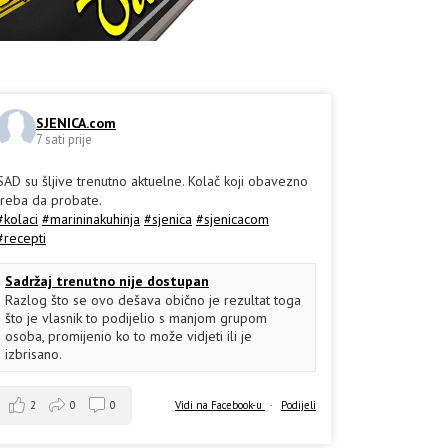
SJENICA.com
7 sati prije
SAD su šljive trenutno aktuelne. Kolač koji obavezno
treba da probate.
#kolaci
#marininakuhinja
#sjenica
#sjenicacom
#recepti
Sadržaj trenutno nije dostupan
Razlog što se ovo dešava obično je rezultat toga
što je vlasnik to podijelio s manjom grupom
osoba, promijenio ko to može vidjeti ili je
izbrisano.
2
0
0
Vidi na Facebook-u
·
Podijeli