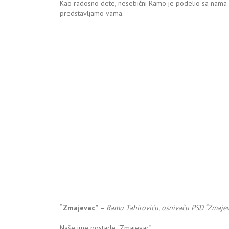
Kao radosno dete, nesebični Ramo je podelio sa nama 
predstavljamo vama.
“Zmajevac”
–
Ramu Tahiroviću, osnivaču PSD “Zmajeva
Naše ime postade “Zmajevac”