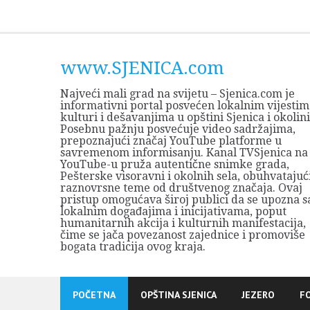
Skip
to
content
www.SJENICA.com
Najveći mali grad na svijetu – Sjenica.com je
informativni portal posvećen lokalnim vijestim
kulturi i dešavanjima u opštini Sjenica i okolini
Posebnu pažnju posvećuje video sadržajima,
prepoznajući značaj YouTube platforme u
savremenom informisanju. Kanal TVSjenica na
YouTube-u pruža autentične snimke grada,
Pešterske visoravni i okolnih sela, obuhvatajuć
raznovrsne teme od društvenog značaja. Ovaj
pristup omogućava široj publici da se upozna s
lokalnim događajima i inicijativama, poput
humanitarnih akcija i kulturnih manifestacija,
čime se jača povezanost zajednice i promoviše
bogata tradicija ovog kraja.
POČETNA
OPŠTINA SJENICA
JEZERO
F