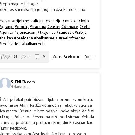
Prepoznajete li koga?
Stiže još snimaka što je moj amidža Ramo snimo.
#vasar
#trijebine
#alidjun
#veselje
#muzika
#kolo
#igranje
#običaji
#tradicija
#vasari
#domace
#selo
#sjenica
#sjenicacom
#tvsjenica
#sandzak
#srbija
#balkan
#reeldana
#balkanreels
#reeloftheday
#reelsvideo
#balkanreels
494
14
19
Vidi na Facebook-u
·
Podijeli
SJENICA.com
4 dana prije
ŠTA ti je lokal patriotizam i ljubav prema svom kraju.
Javio mi se Almir Redžović sinoć sa nekoliko slika sa
lica mesta. Krenuo je bez poziva i neke akcije da čisti
u Dugoj Poljani od česme na niže pod strmac. Veli da
su mu se pridružili u prolazu i Ermedin Kolašinac kao
i Emir Redžović.
Momci, svaka vam čast, hvala što brinete o svom