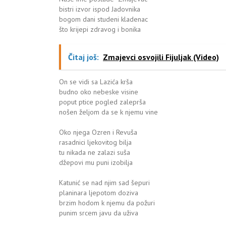
bistri izvor ispod Jadovnika
bogom dani studeni kladenac
što krijepi zdravog i bonika
Čitaj još:
Zmajevci osvojili Fijuljak (Video)
On se vidi sa Lazića krša
budno oko nebeske visine
poput ptice pogled zaleprša
nošen željom da se k njemu vine
Oko njega Ozren i Revuša
rasadnici ljekovitog bilja
tu nikada ne zalazi suša
džepovi mu puni izobilja
Katunić se nad njim sad šepuri
planinara ljepotom doziva
brzim hodom k njemu da požuri
punim srcem javu da uživa