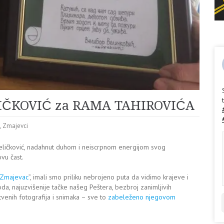
IČKOVIĆ za RAMA TAHIROVIĆA
,
Zmajevci
 Veličković, nadahnut duhom i neiscrpnom energijom svog
vu čast.
Zmajevac
”, imali smo priliku nebrojeno puta da vidimo krajeve i
oda, najuzvišenije tačke našeg Peštera, bezbroj zanimljivih
venih fotografija i snimaka – sve to
zabeleženo njegovom