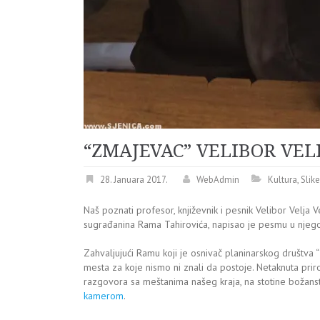
“ZMAJEVAC” VELIBOR VEL
28. Januara 2017.
WebAdmin
Kultura
,
Slike
Naš poznati profesor, književnik i pesnik Velibor Velja
sugrađanina Rama Tahirovića, napisao je pesmu u njego
Zahvaljujući Ramu koji je osnivač planinarskog društva “
mesta za koje nismo ni znali da postoje. Netaknuta prir
razgovora sa meštanima našeg kraja, na stotine božanst
kamerom
.