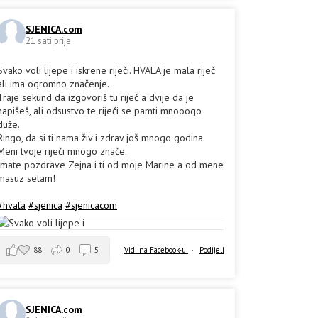
SJENICA.com
21 sati prije
Svako voli lijepe i iskrene riječi. HVALA je mala riječ
ali ima ogromno značenje.
Traje sekund da izgovoriš tu riječ a dvije da je
napišeš, ali odsustvo te riječi se pamti mnooogo
duže.
Ringo, da si ti nama živ i zdrav još mnogo godina.
Meni tvoje riječi mnogo znače.
Imate pozdrave Zejna i ti od moje Marine a od mene
masuz selam!
#hvala
#sjenica
#sjenicacom
88
0
5
Vidi na Facebook-u
·
Podijeli
SJENICA.com