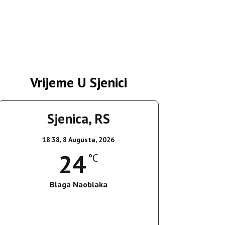
Vrijeme U Sjenici
Sjenica, RS
18:38,
8 Augusta, 2026
24
°C
Blaga Naoblaka
Wind Gust:
25 Km/h
Clouds:
21%
Sunrise:
05:37