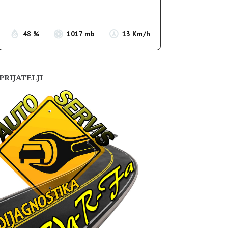
Sunset:
19:54
48 %
1017 mb
13 Km/h
PRIJATELJI