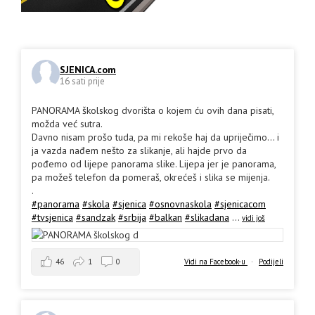
SJENICA.com
16 sati prije
PANORAMA školskog dvorišta o kojem ću ovih dana pisati,
možda već sutra.
Davno nisam prošo tuda, pa mi rekoše haj da upriječimo... i
ja vazda nađem nešto za slikanje, ali hajde prvo da
pođemo od lijepe panorama slike. Lijepa jer je panorama,
pa možeš telefon da pomeraš, okrećeš i slika se mijenja.
.
#panorama
#skola
#sjenica
#osnovnaskola
#sjenicacom
#tvsjenica
#sandzak
#srbija
#balkan
#slikadana
...
vidi još
46
1
0
Vidi na Facebook-u
·
Podijeli