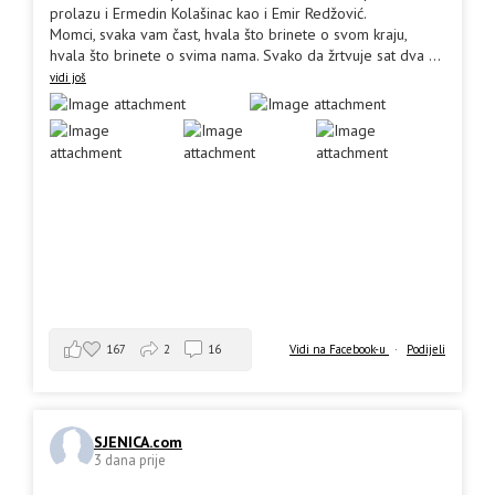
prolazu i Ermedin Kolašinac kao i Emir Redžović.
Momci, svaka vam čast, hvala što brinete o svom kraju,
hvala što brinete o svima nama. Svako da žrtvuje sat dva
...
vidi još
167
2
16
Vidi na Facebook-u
·
Podijeli
SJENICA.com
3 dana prije