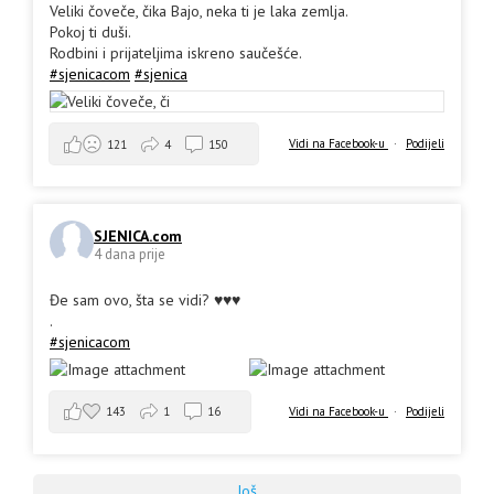
Veliki čoveče, čika Bajo, neka ti je laka zemlja.
Pokoj ti duši.
Rodbini i prijateljima iskreno saučešće.
#sjenicacom
#sjenica
Vidi na Facebook-u
·
Podijeli
121
4
150
SJENICA.com
4 dana prije
Đe sam ovo, šta se vidi? ♥️♥️♥️
.
#sjenicacom
143
1
16
Vidi na Facebook-u
·
Podijeli
Još