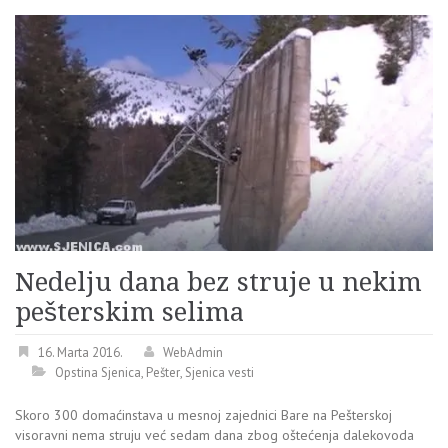
Nedelju dana bez struje u nekim
pešterskim selima
16. Marta 2016.
WebAdmin
Opstina Sjenica
,
Pešter
,
Sjenica vesti
Skoro 300 domaćinstava u mesnoj zajednici Bare na Pešterskoj
visoravni nema struju već sedam dana zbog oštećenja dalekovoda