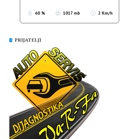
60 %
1017 mb
2 Km/h
PRIJATELJI