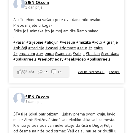
SJENICA.com
1 dan prije
A u Trijebine na vašaru prije dva dana bilo ovako.
Prepoznajete li koga?
Stiže još snimaka što je moj amidža Ramo snimo.
.
#vasar
#trijebine
#alidjun
#veselje
#muzika
#kolo
#igranje
#običaji
#tradicija
#vasari
#domace
#selo
#sjenica
#sjenicacom
#tvsjenica
#sandzak
#srbija
#balkan
#reeldana
#balkanreels
#reeloftheday
#reelsvideo
#balkanreels
460
13
18
Vidi na Facebook-u
·
Podijeli
SJENICA.com
3 dana prije
ŠTA ti je lokal patriotizam i ljubav prema svom kraju. Javio
mi se Almir Redžović sinoć sa nekoliko slika sa lica mesta.
Krenuo je bez poziva i neke akcije da čisti u Dugoj Poljani
od česme na niže pod strmac. Veli da su mu se pridružili u