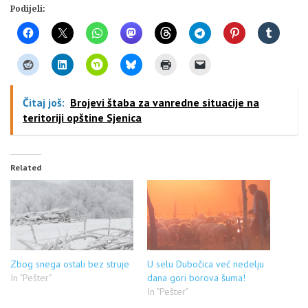
Podijeli:
Čitaj još:
Brojevi štaba za vanredne situacije na
teritoriji opštine Sjenica
Related
Zbog snega ostali bez struje
U selu Dubočica već nedelju
In "Pešter"
dana gori borova šuma!
In "Pešter"