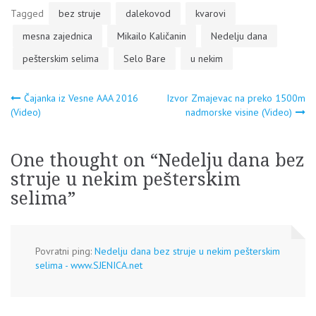
Tagged
bez struje
dalekovod
kvarovi
mesna zajednica
Mikailo Kaličanin
Nedelju dana
pešterskim selima
Selo Bare
u nekim
Navigacija
Čajanka iz Vesne AAA 2016
Izvor Zmajevac na preko 1500m
(Video)
nadmorske visine (Video)
članaka
One thought on “
Nedelju dana bez
struje u nekim pešterskim
selima
”
Povratni ping:
Nedelju dana bez struje u nekim pešterskim
selima - www.SJENICA.net