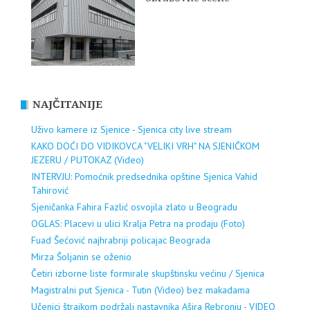
NAJČITANIJE
Uživo kamere iz Sjenice - Sjenica city live stream
KAKO DOĆI DO VIDIKOVCA "VELIKI VRH" NA SJENIČKOM
JEZERU / PUTOKAZ (Video)
INTERVJU: Pomoćnik predsednika opštine Sjenica Vahid
Tahirović
Sjeničanka Fahira Fazlić osvojila zlato u Beogradu
OGLAS: Placevi u ulici Kralja Petra na prodaju (Foto)
Fuad Šećović najhrabriji policajac Beograda
Mirza Šoljanin se oženio
Četiri izborne liste formirale skupštinsku većinu / Sjenica
Magistralni put Sjenica - Tutin (Video) bez makadama
Učenici štrajkom podržali nastavnika Ašira Rebronju - VIDEO