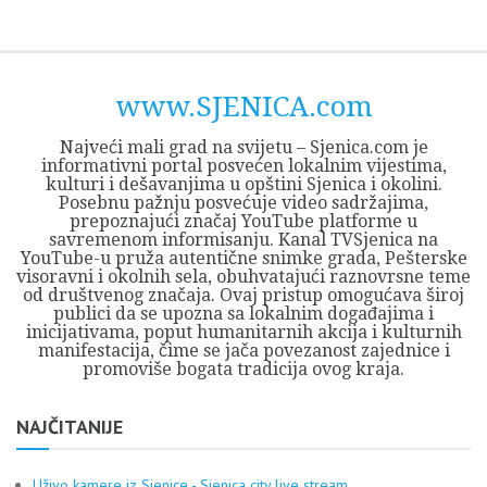
Skip
Opština
JEZERO
FORUM
Početna
Istorija
Privreda
Kultura
Geografija
O
REGIONALNI
ZMAJEVAC
TV
TV
OGLASI
Kontakt
to
Sjenica
Opštine
tvrđavi
CENTAR
iz
SJENICA
content
Sjenica
Sandžaka
www.SJENICA.com
Najveći mali grad na svijetu – Sjenica.com je
informativni portal posvećen lokalnim vijestima,
kulturi i dešavanjima u opštini Sjenica i okolini.
Posebnu pažnju posvećuje video sadržajima,
prepoznajući značaj YouTube platforme u
savremenom informisanju. Kanal TVSjenica na
YouTube-u pruža autentične snimke grada, Pešterske
visoravni i okolnih sela, obuhvatajući raznovrsne teme
od društvenog značaja. Ovaj pristup omogućava široj
publici da se upozna sa lokalnim događajima i
inicijativama, poput humanitarnih akcija i kulturnih
manifestacija, čime se jača povezanost zajednice i
promoviše bogata tradicija ovog kraja.
NAJČITANIJE
Uživo kamere iz Sjenice - Sjenica city live stream