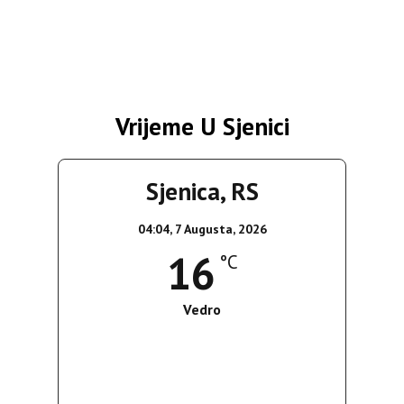
Vrijeme U Sjenici
Sjenica, RS
04:04,
7 Augusta, 2026
16
°C
Vedro
Wind Gust:
2 Km/h
Clouds:
8%
Sunrise:
05:36
Sunset:
19:55