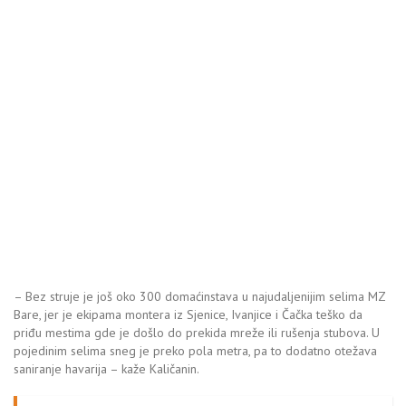
– Bez struje je još oko 300 domaćinstava u najudaljenijim selima MZ
Bare, jer je ekipama montera iz Sjenice, Ivanjice i Čačka teško da
priđu mestima gde je došlo do prekida mreže ili rušenja stubova. U
pojedinim selima sneg je preko pola metra, pa to dodatno otežava
saniranje havarija – kaže Kaličanin.