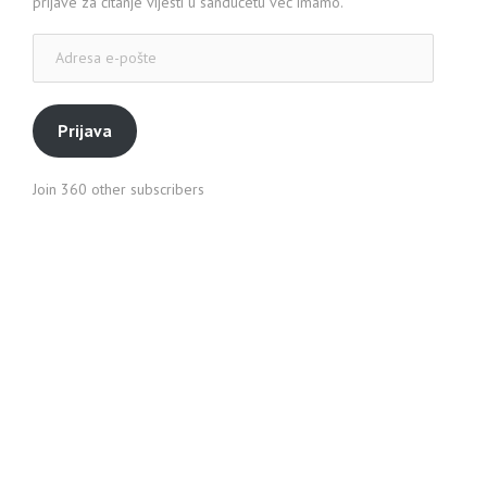
prijave za čitanje vijesti u sandučetu već imamo.
Adresa
e-
pošte
Prijava
Join 360 other subscribers