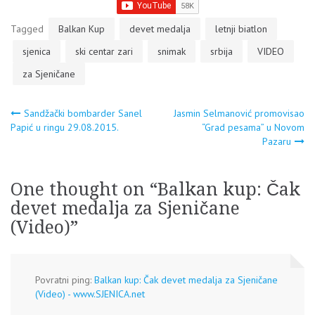
Tagged
Balkan Kup
devet medalja
letnji biatlon
sjenica
ski centar zari
snimak
srbija
VIDEO
za Sjeničane
Navigacija
Sandžački bombarder Sanel
Jasmin Selmanović promovisao
Papić u ringu 29.08.2015.
“Grad pesama” u Novom
Pazaru
članaka
One thought on “
Balkan kup: Čak
devet medalja za Sjeničane
(Video)
”
Povratni ping:
Balkan kup: Čak devet medalja za Sjeničane
(Video) - www.SJENICA.net