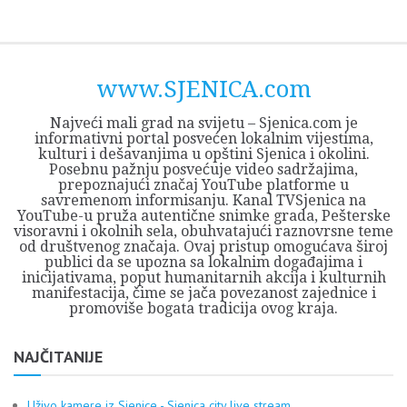
Skip
Opština
JEZERO
FORUM
Početna
Istorija
Privreda
Kultura
Geografija
O
REGIONALNI
ZMAJEVAC
TV
TV
OGLASI
Kontakt
to
Sjenica
Opštine
tvrđavi
CENTAR
iz
SJENICA
content
Sjenica
Sandžaka
www.SJENICA.com
Najveći mali grad na svijetu – Sjenica.com je
informativni portal posvećen lokalnim vijestima,
kulturi i dešavanjima u opštini Sjenica i okolini.
Posebnu pažnju posvećuje video sadržajima,
prepoznajući značaj YouTube platforme u
savremenom informisanju. Kanal TVSjenica na
YouTube-u pruža autentične snimke grada, Pešterske
visoravni i okolnih sela, obuhvatajući raznovrsne teme
od društvenog značaja. Ovaj pristup omogućava široj
publici da se upozna sa lokalnim događajima i
inicijativama, poput humanitarnih akcija i kulturnih
manifestacija, čime se jača povezanost zajednice i
promoviše bogata tradicija ovog kraja.
NAJČITANIJE
Uživo kamere iz Sjenice - Sjenica city live stream