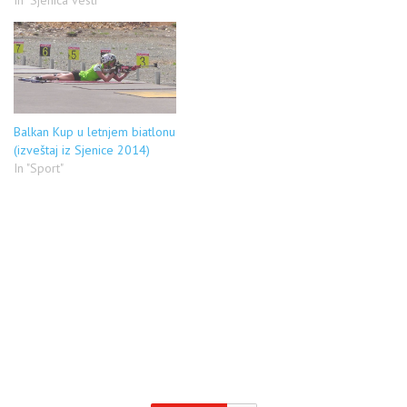
In "Sjenica vesti"
vreme od 27 minuta, četiri
sekunde i jedne desetinke, uz
dve promašene mete, a 60.
pozicija koja donosi nastup u
sutrašnjoj poteri na…
Balkan Kup u letnjem biatlonu
(izveštaj iz Sjenice 2014)
In "Sport"