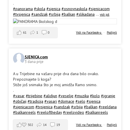
.
#panorama
#skola
#sjenica
#osnovnaskola
#sjenicacom
#tvsjenica
#sandzak
#srbija
#balkan
#slikadana
...
vidi još
61
1
0
Vidi na Facebook-u
·
Podijeli
SJENICA.com
3 dana prije
A u Trijebine na vašaru prije dva dana bilo ovako.
Prepoznajete li koga?
Stiže još snimaka što je moj amidža Ramo snimo.
.
#vasar
#trijebine
#alidjun
#veselje
#muzika
#kolo
#igranje
#običaji
#tradicija
#vasari
#domace
#selo
#sjenica
#sjenicacom
#tvsjenica
#sandzak
#srbija
#balkan
#reeldana
#balkanreels
#reeloftheday
#reelsvideo
#balkanreels
502
14
19
Vidi na Facebook-u
·
Podijeli