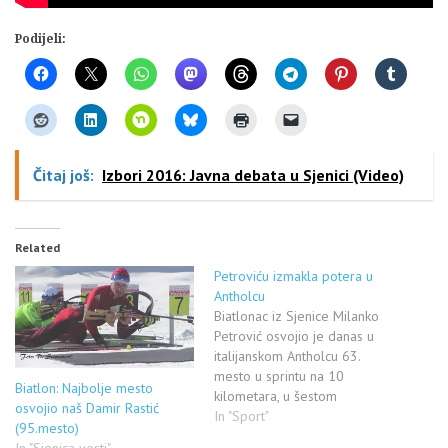
Podijeli:
Čitaj još:
Izbori 2016: Javna debata u Sjenici (Video)
Related
Petroviću izmakla potera u
Antholcu
Biatlonac iz Sjenice Milanko
Petrović osvojio je danas u
italijanskom Antholcu 63.
mesto u sprintu na 10
Biatlon: Najbolje mesto
kilometara, u šestom
osvojio naš Damir Rastić
ovosezonskom takmičenju
In "Sport"
(95.mesto)
Svetskog kupa. On je ostvario