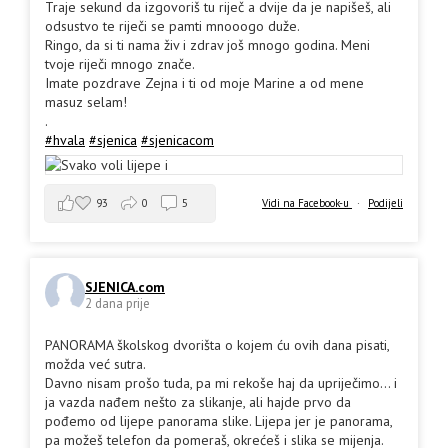
Traje sekund da izgovoriš tu riječ a dvije da je napišeš, ali
odsustvo te riječi se pamti mnooogo duže.
Ringo, da si ti nama živ i zdrav još mnogo godina. Meni
tvoje riječi mnogo znače.
Imate pozdrave Zejna i ti od moje Marine a od mene
masuz selam!
.
#hvala
#sjenica
#sjenicacom
93
0
5
Vidi na Facebook-u
·
Podijeli
SJENICA.com
2 dana prije
PANORAMA školskog dvorišta o kojem ću ovih dana pisati,
možda već sutra.
Davno nisam prošo tuda, pa mi rekoše haj da upriječimo... i
ja vazda nađem nešto za slikanje, ali hajde prvo da
pođemo od lijepe panorama slike. Lijepa jer je panorama,
pa možeš telefon da pomeraš, okrećeš i slika se mijenja.