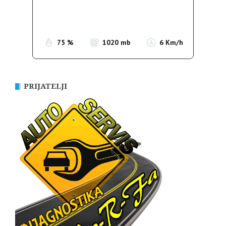
Sunrise:
05:37
Sunset:
19:54
75 %
1020 mb
6 Km/h
PRIJATELJI