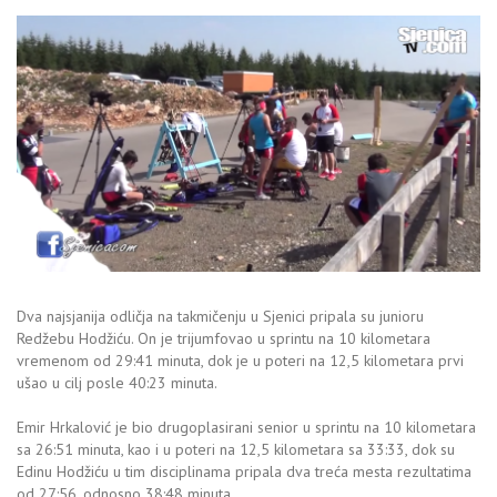
Dva najsjanija odličja na takmičenju u Sjenici pripala su junioru
Redžebu Hodžiću. On je trijumfovao u sprintu na 10 kilometara
vremenom od 29:41 minuta, dok je u poteri na 12,5 kilometara prvi
ušao u cilj posle 40:23 minuta.
Emir Hrkalović je bio drugoplasirani senior u sprintu na 10 kilometara
sa 26:51 minuta, kao i u poteri na 12,5 kilometara sa 33:33, dok su
Edinu Hodžiću u tim disciplinama pripala dva treća mesta rezultatima
od 27:56, odnosno 38:48 minuta.