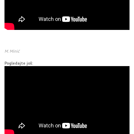
M. Minić
Pogledajte još: