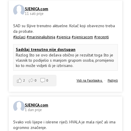
SJENICA.com
11 sati prije
SAD su šljive trenutno aktuelne. Kolač koji obavezno treba
da probate.
#kolaci
#marininakuhinja
#sjenica
#sjenicacom
#recepti
Sadržaj trenutno nije dostupan
Razlog što se ovo dešava obično je rezultat toga što je
vlasnik to podijelio s manjom grupom osoba, promijenio
ko to može vidjeti ili je izbrisano.
2
0
0
Vidi na Facebook-u
·
Podijeli
SJENICA.com
1 dan prije
Svako voli lijepe i iskrene riječi. HVALA je mala riječ ali ima
ogromno značenje.