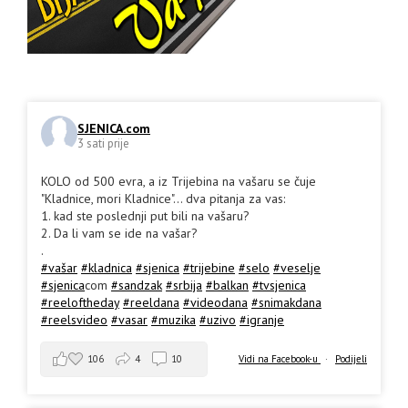
SJENICA.com
3 sati prije
KOLO od 500 evra, a iz Trijebina na vašaru se čuje
"Kladnice, mori Kladnice"... dva pitanja za vas:
1. kad ste poslednji put bili na vašaru?
2. Da li vam se ide na vašar?
.
#vašar
#kladnica
#sjenica
#trijebine
#selo
#veselje
#sjenica
com
#sandzak
#srbija
#balkan
#tvsjenica
#reeloftheday
#reeldana
#videodana
#snimakdana
#reelsvideo
#vasar
#muzika
#uzivo
#igranje
106
4
10
Vidi na Facebook-u
·
Podijeli