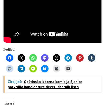
Podijeli:
Čitaj još:
Opštinska izborna komisija Sjenice
potvrdila kandidature devet izbornih lista
Related