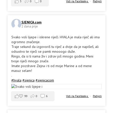
3
0
0
Vidi na Facebook-u
·
Podijeli
SJENICA.com
2 dana prije
Svako voli lijepe i iskrene riječi. HVALA je mala riječ ali ima
ogromno značenje.
Traje sekund da izgovoriš tu riječ a dvije da je napišeš, ali
odsustvo te riječi se pamti mnooogo duže.
Ringo, da si ti nama živ i zdrav još mnogo godina. Meni
tvoje riječi mnogo znače.
Imate pozdrave Zejna i ti od moje Marine a od mene
masuz selam!
.
#hvala
#sjenica
#sjenicacom
99
0
6
Vidi na Facebook-u
·
Podijeli