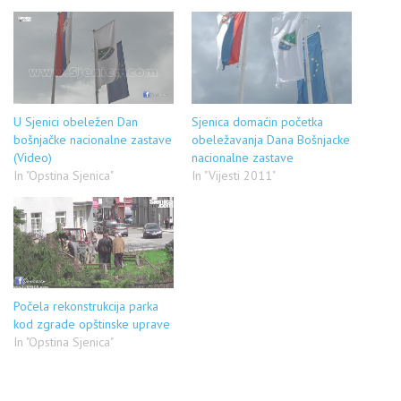
U Sjenici obeležen Dan
Sjenica domaćin početka
bošnjačke nacionalne zastave
obeležavanja Dana Bošnjacke
(Video)
nacionalne zastave
In "Opstina Sjenica"
In "Vijesti 2011"
Počela rekonstrukcija parka
kod zgrade opštinske uprave
In "Opstina Sjenica"