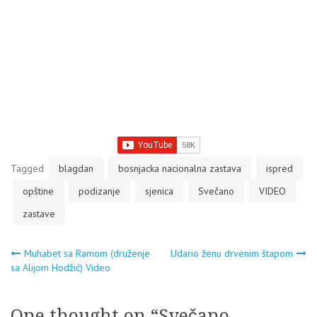
Tagged
blagdan
bosnjacka nacionalna zastava
ispred
opštine
podizanje
sjenica
Svečano
VIDEO
zastave
Navigacija
Muhabet sa Ramom (druženje
Udario ženu drvenim štapom
sa Alijom Hodžić) Video
članaka
One thought on “
Svečano