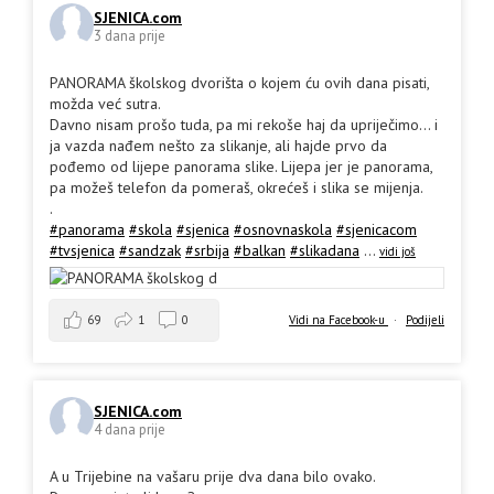
SJENICA.com
3 dana prije
PANORAMA školskog dvorišta o kojem ću ovih dana pisati,
možda već sutra.
Davno nisam prošo tuda, pa mi rekoše haj da upriječimo... i
ja vazda nađem nešto za slikanje, ali hajde prvo da
pođemo od lijepe panorama slike. Lijepa jer je panorama,
pa možeš telefon da pomeraš, okrećeš i slika se mijenja.
.
#panorama
#skola
#sjenica
#osnovnaskola
#sjenicacom
#tvsjenica
#sandzak
#srbija
#balkan
#slikadana
...
vidi još
69
1
0
Vidi na Facebook-u
·
Podijeli
SJENICA.com
4 dana prije
A u Trijebine na vašaru prije dva dana bilo ovako.