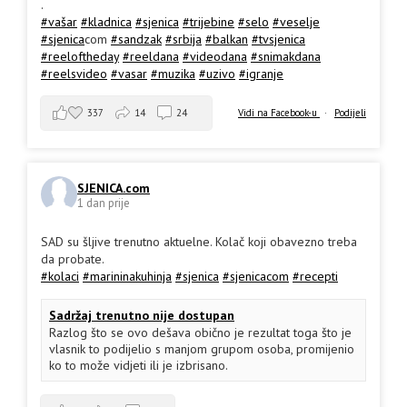
.
#vašar
#kladnica
#sjenica
#trijebine
#selo
#veselje
#sjenica
com
#sandzak
#srbija
#balkan
#tvsjenica
#reeloftheday
#reeldana
#videodana
#snimakdana
#reelsvideo
#vasar
#muzika
#uzivo
#igranje
337
14
24
Vidi na Facebook-u
·
Podijeli
SJENICA.com
1 dan prije
SAD su šljive trenutno aktuelne. Kolač koji obavezno treba
da probate.
#kolaci
#marininakuhinja
#sjenica
#sjenicacom
#recepti
Sadržaj trenutno nije dostupan
Razlog što se ovo dešava obično je rezultat toga što je
vlasnik to podijelio s manjom grupom osoba, promijenio
ko to može vidjeti ili je izbrisano.