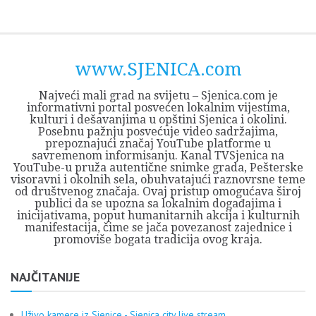
Skip
Opština
JEZERO
FORUM
Početna
Istorija
Privreda
Kultura
Geografija
O
REGIONALNI
ZMAJEVAC
TV
TV
OGLASI
Kontakt
to
Sjenica
Opštine
tvrđavi
CENTAR
iz
SJENICA
content
Sjenica
Sandžaka
www.SJENICA.com
Najveći mali grad na svijetu – Sjenica.com je
informativni portal posvećen lokalnim vijestima,
kulturi i dešavanjima u opštini Sjenica i okolini.
Posebnu pažnju posvećuje video sadržajima,
prepoznajući značaj YouTube platforme u
savremenom informisanju. Kanal TVSjenica na
YouTube-u pruža autentične snimke grada, Pešterske
visoravni i okolnih sela, obuhvatajući raznovrsne teme
od društvenog značaja. Ovaj pristup omogućava široj
publici da se upozna sa lokalnim događajima i
inicijativama, poput humanitarnih akcija i kulturnih
manifestacija, čime se jača povezanost zajednice i
promoviše bogata tradicija ovog kraja.
NAJČITANIJE
Uživo kamere iz Sjenice - Sjenica city live stream