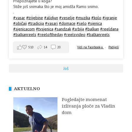
Prepoznajete li koga?
Stiže još snimaka što je moj amidža Ramo snimo.
.
#vasar
#trijebine
#alidjun
#veselje
#muzika
#kolo
#igranje
#običaji
#tradicija
#vasari
#domace
#selo
#sjenica
#sjenicacom
#tvsjenica
#sandzak
#srbija
#balkan
#reeldana
#balkanreels
#reeloftheday
#reelsvideo
#balkanreels
510
14
20
Vidi na Facebook-u
·
Podijeli
Još
AKTUELNO
Pogledajte momenat
izlivanja ploče za Vladin
dom