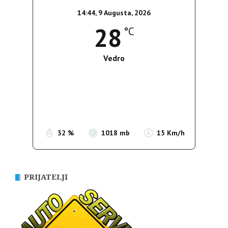
14:44,
9 Augusta, 2026
28
°C
Vedro
Wind Gust:
10 Km/h
Clouds:
5%
Sunrise:
05:38
Sunset:
19:52
32 %
1018 mb
15 Km/h
PRIJATELJI