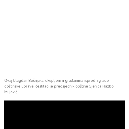
Ovaj blagdan Bošnjaka, okupljenim građanima ispred zgrade
opštinske uprave, čestitao je predsjednik opštine Sjenica Hazbo
Mujović.