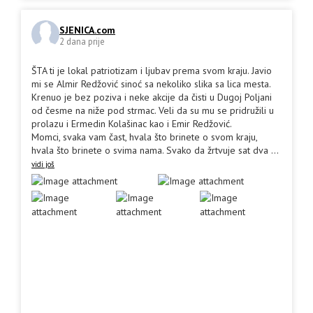
SJENICA.com
2 dana prije
ŠTA ti je lokal patriotizam i ljubav prema svom kraju. Javio
mi se Almir Redžović sinoć sa nekoliko slika sa lica mesta.
Krenuo je bez poziva i neke akcije da čisti u Dugoj Poljani
od česme na niže pod strmac. Veli da su mu se pridružili u
prolazu i Ermedin Kolašinac kao i Emir Redžović.
Momci, svaka vam čast, hvala što brinete o svom kraju,
hvala što brinete o svima nama. Svako da žrtvuje sat dva
...
vidi još