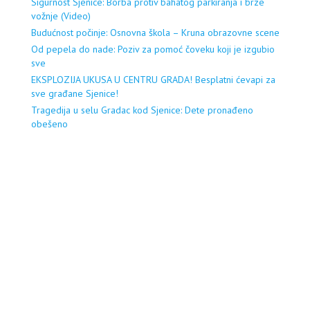
Sigurnost Sjenice: Borba protiv bahatog parkiranja i brze
vožnje (Video)
Budućnost počinje: Osnovna škola – Kruna obrazovne scene
Od pepela do nade: Poziv za pomoć čoveku koji je izgubio
sve
EKSPLOZIJA UKUSA U CENTRU GRADA! Besplatni ćevapi za
sve građane Sjenice!
Tragedija u selu Gradac kod Sjenice: Dete pronađeno
obešeno