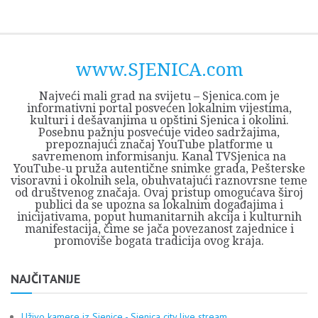
Skip
Opština
JEZERO
FORUM
Početna
Istorija
Privreda
Kultura
Geografija
O
REGIONALNI
ZMAJEVAC
TV
TV
OGLASI
Kontakt
to
Sjenica
Opštine
tvrđavi
CENTAR
iz
SJENICA
content
Sjenica
Sandžaka
www.SJENICA.com
Najveći mali grad na svijetu – Sjenica.com je
informativni portal posvećen lokalnim vijestima,
kulturi i dešavanjima u opštini Sjenica i okolini.
Posebnu pažnju posvećuje video sadržajima,
prepoznajući značaj YouTube platforme u
savremenom informisanju. Kanal TVSjenica na
YouTube-u pruža autentične snimke grada, Pešterske
visoravni i okolnih sela, obuhvatajući raznovrsne teme
od društvenog značaja. Ovaj pristup omogućava široj
publici da se upozna sa lokalnim događajima i
inicijativama, poput humanitarnih akcija i kulturnih
manifestacija, čime se jača povezanost zajednice i
promoviše bogata tradicija ovog kraja.
NAJČITANIJE
Uživo kamere iz Sjenice - Sjenica city live stream