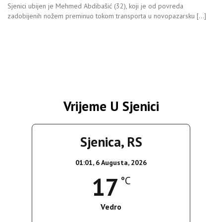
Sjenici ubijen je Mehmed Abdibašić (32), koji je od povreda
zadobijenih nožem preminuo tokom transporta u novopazarsku […]
Vrijeme U Sjenici
Sjenica, RS
01:01,
6 Augusta, 2026
17
°C
Vedro
Wind Gust:
4 Km/h