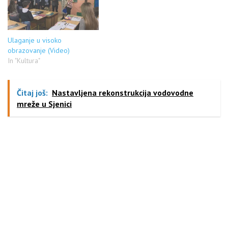
uspehe. Tradicija kvalitetnog
obrazovanja ima postojan
kontinuitet…
Ulaganje u visoko
obrazovanje (Video)
In "Kultura"
Čitaj još:
Nastavljena rekonstrukcija vodovodne
mreže u Sjenici