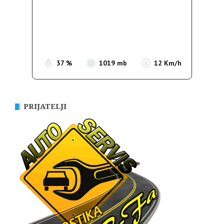
Wind Gust:
9 Km/h
Clouds:
0%
Sunrise:
05:38
Sunset:
19:52
37 %
1019 mb
12 Km/h
PRIJATELJI