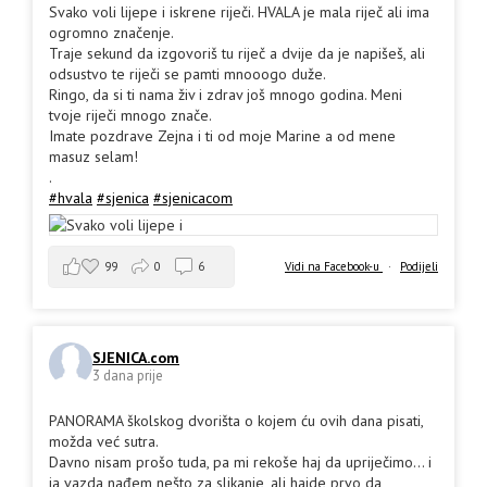
Svako voli lijepe i iskrene riječi. HVALA je mala riječ ali ima
ogromno značenje.
Traje sekund da izgovoriš tu riječ a dvije da je napišeš, ali
odsustvo te riječi se pamti mnooogo duže.
Ringo, da si ti nama živ i zdrav još mnogo godina. Meni
tvoje riječi mnogo znače.
Imate pozdrave Zejna i ti od moje Marine a od mene
masuz selam!
.
#hvala
#sjenica
#sjenicacom
99
0
6
Vidi na Facebook-u
·
Podijeli
SJENICA.com
3 dana prije
PANORAMA školskog dvorišta o kojem ću ovih dana pisati,
možda već sutra.
Davno nisam prošo tuda, pa mi rekoše haj da upriječimo... i
ja vazda nađem nešto za slikanje, ali hajde prvo da