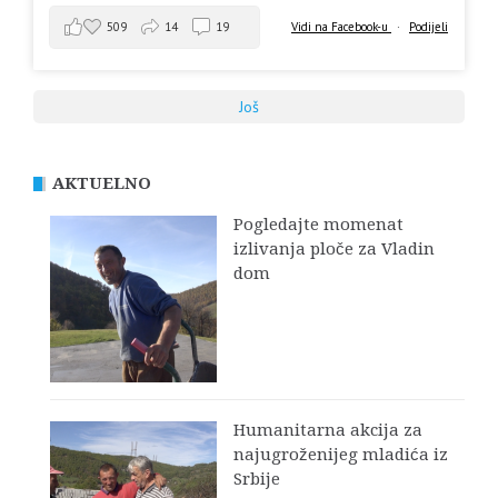
509
14
19
Vidi na Facebook-u
·
Podijeli
Još
AKTUELNO
Pogledajte momenat
izlivanja ploče za Vladin
dom
Humanitarna akcija za
najugroženijeg mladića iz
Srbije