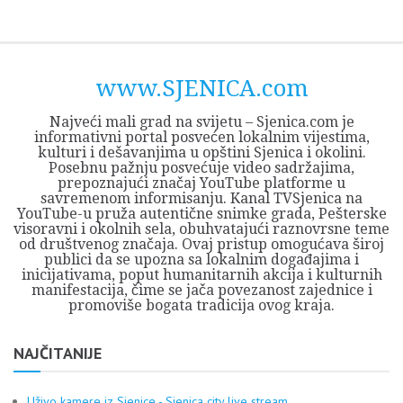
Skip
Opština
JEZERO
FORUM
Početna
Istorija
Privreda
Kultura
Geografija
O
REGIONALNI
ZMAJEVAC
TV
TV
OGLASI
Kontakt
to
Sjenica
Opštine
tvrđavi
CENTAR
iz
SJENICA
content
Sjenica
Sandžaka
www.SJENICA.com
Najveći mali grad na svijetu – Sjenica.com je
informativni portal posvećen lokalnim vijestima,
kulturi i dešavanjima u opštini Sjenica i okolini.
Posebnu pažnju posvećuje video sadržajima,
prepoznajući značaj YouTube platforme u
savremenom informisanju. Kanal TVSjenica na
YouTube-u pruža autentične snimke grada, Pešterske
visoravni i okolnih sela, obuhvatajući raznovrsne teme
od društvenog značaja. Ovaj pristup omogućava široj
publici da se upozna sa lokalnim događajima i
inicijativama, poput humanitarnih akcija i kulturnih
manifestacija, čime se jača povezanost zajednice i
promoviše bogata tradicija ovog kraja.
NAJČITANIJE
Uživo kamere iz Sjenice - Sjenica city live stream