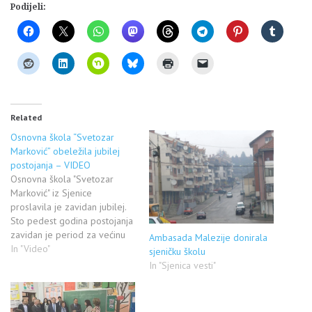
Podijeli:
Related
Osnovna škola “Svetozar
Marković” obeležila jubilej
postojanja – VIDEO
Osnovna škola "Svetozar
Marković" iz Sjenice
proslavila je zavidan jubilej.
Sto pedest godina postojanja
zavidan je period za većinu
Ambasada Malezije donirala
škola u zemlji i regionu. U
In "Video"
sjeničku školu
ovoj školi svoja prva znanja
In "Sjenica vesti"
sticala je većina sjeničana, a
mnogi od njih postigli
značajne naučne i životne