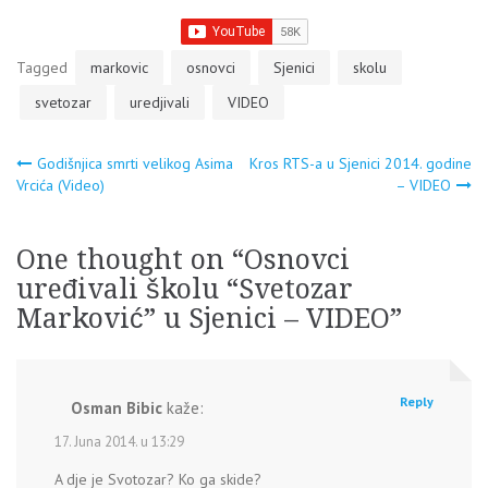
Tagged
markovic
osnovci
Sjenici
skolu
svetozar
uredjivali
VIDEO
Navigacija
Godišnjica smrti velikog Asima
Kros RTS-a u Sjenici 2014. godine
Vrcića (Video)
– VIDEO
članaka
One thought on “
Osnovci
uređivali školu “Svetozar
Marković” u Sjenici – VIDEO
”
Reply
Osman Bibic
kaže:
17. Juna 2014. u 13:29
A dje je Svotozar? Ko ga skide?