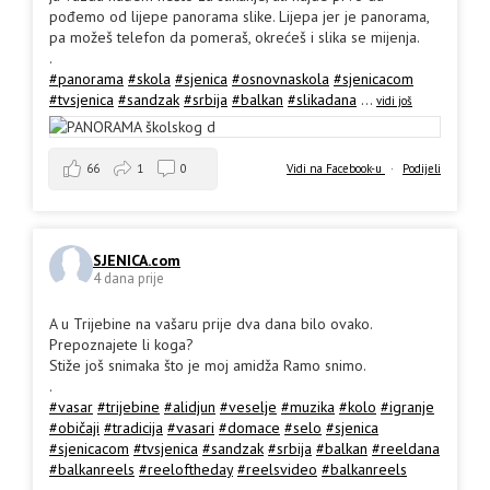
pođemo od lijepe panorama slike. Lijepa jer je panorama,
pa možeš telefon da pomeraš, okrećeš i slika se mijenja.
.
#panorama
#skola
#sjenica
#osnovnaskola
#sjenicacom
#tvsjenica
#sandzak
#srbija
#balkan
#slikadana
...
vidi još
66
1
0
Vidi na Facebook-u
·
Podijeli
SJENICA.com
4 dana prije
A u Trijebine na vašaru prije dva dana bilo ovako.
Prepoznajete li koga?
Stiže još snimaka što je moj amidža Ramo snimo.
.
#vasar
#trijebine
#alidjun
#veselje
#muzika
#kolo
#igranje
#običaji
#tradicija
#vasari
#domace
#selo
#sjenica
#sjenicacom
#tvsjenica
#sandzak
#srbija
#balkan
#reeldana
#balkanreels
#reeloftheday
#reelsvideo
#balkanreels