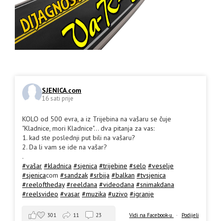
SJENICA.com
16 sati prije
KOLO od 500 evra, a iz Trijebina na vašaru se čuje
"Kladnice, mori Kladnice"... dva pitanja za vas:
1. kad ste poslednji put bili na vašaru?
2. Da li vam se ide na vašar?
.
#vašar
#kladnica
#sjenica
#trijebine
#selo
#veselje
#sjenica
com
#sandzak
#srbija
#balkan
#tvsjenica
#reeloftheday
#reeldana
#videodana
#snimakdana
#reelsvideo
#vasar
#muzika
#uzivo
#igranje
301
11
23
Vidi na Facebook-u
·
Podijeli