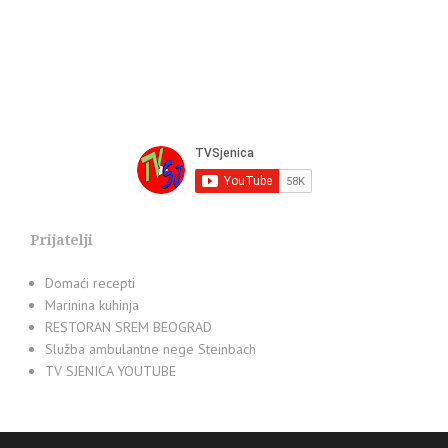
Prijatelji
Domaći recepti
Marinina kuhinja
RESTORAN SREM BEOGRAD
Služba ambulantne nege Steinbach
TV SJENICA YOUTUBE