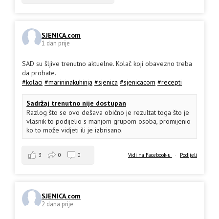
SJENICA.com
1 dan prije
SAD su šljive trenutno aktuelne. Kolač koji obavezno treba
da probate.
#kolaci
#marininakuhinja
#sjenica
#sjenicacom
#recepti
Sadržaj trenutno nije dostupan
Razlog što se ovo dešava obično je rezultat toga što je
vlasnik to podijelio s manjom grupom osoba, promijenio
ko to može vidjeti ili je izbrisano.
3
0
0
Vidi na Facebook-u
·
Podijeli
SJENICA.com
2 dana prije