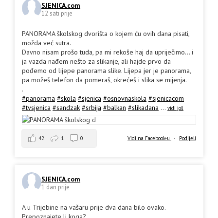
SJENICA.com
12 sati prije
PANORAMA školskog dvorišta o kojem ću ovih dana pisati,
možda već sutra.
Davno nisam prošo tuda, pa mi rekoše haj da upriječimo... i
ja vazda nađem nešto za slikanje, ali hajde prvo da
pođemo od lijepe panorama slike. Lijepa jer je panorama,
pa možeš telefon da pomeraš, okrećeš i slika se mijenja.
.
#panorama
#skola
#sjenica
#osnovnaskola
#sjenicacom
#tvsjenica
#sandzak
#srbija
#balkan
#slikadana
...
vidi još
42
1
0
Vidi na Facebook-u
·
Podijeli
SJENICA.com
1 dan prije
A u Trijebine na vašaru prije dva dana bilo ovako.
Prepoznajete li koga?