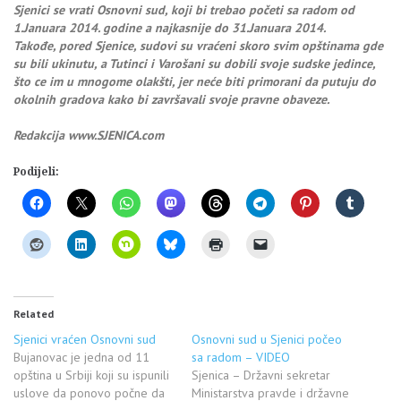
Sjenici se vrati Osnovni sud, koji bi trebao početi sa radom od
1.Januara 2014. godine a najkasnije do 31.Januara 2014.
Takođe, pored Sjenice, sudovi su vraćeni skoro svim opštinama gde
su bili ukinutu, a Tutinci i Varošani su dobili svoje sudske jedince,
što ce im u mnogome olakšti, jer neće biti primorani da putuju do
okolnih gradova kako bi završavali svoje pravne obaveze.
Redakcija www.SJENICA.com
Podijeli:
Related
Sjenici vraćen Osnovni sud
Osnovni sud u Sjenici počeo
Bujanovac je jedna od 11
sa radom – VIDEO
opština u Srbiji koji su ispunili
Sjenica – Državni sekretar
uslove da ponovo počne da
Ministarstva pravde i državne