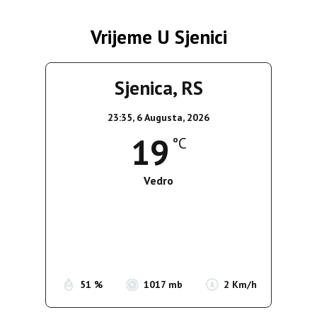
Vrijeme U Sjenici
Sjenica, RS
23:35,
6 Augusta, 2026
19
°C
Vedro
Wind Gust:
2 Km/h
Clouds:
0%
Sunrise:
05:35
Sunset:
19:56
51 %
1017 mb
2 Km/h