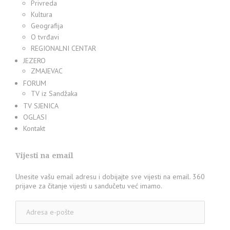
Privreda
Kultura
Geografija
O tvrđavi
REGIONALNI CENTAR
JEZERO
ZMAJEVAC
FORUM
TV iz Sandžaka
TV SJENICA
OGLASI
Kontakt
Vijesti na email
Unesite vašu email adresu i dobijajte sve vijesti na email. 360
prijave za čitanje vijesti u sandučetu već imamo.
Adresa
e-
pošte