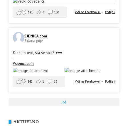
Vidi na Facebook-u
·
Podijeli
121
4
150
SJENICA.com
3 dana prije
Đe sam ovo, šta se vidi? ♥️♥️♥️
.
#sjenicacom
143
1
16
Vidi na Facebook-u
·
Podijeli
Još
AKTUELNO