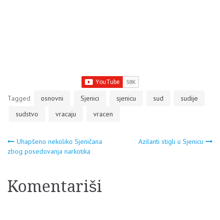
Tagged
osnovni
Sjenici
sjenicu
sud
sudije
sudstvo
vracaju
vracen
Navigacija
Uhapšeno nekoliko Sjeničana
Azilanti stigli u Sjenicu
zbog posedovanja narkotika
članaka
Komentariši