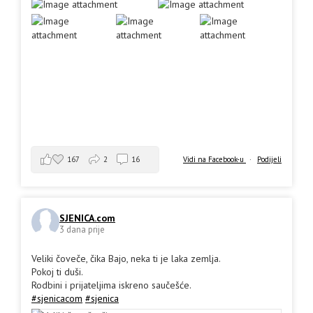
167
2
16
Vidi na Facebook-u
·
Podijeli
SJENICA.com
3 dana prije
Veliki čoveče, čika Bajo, neka ti je laka zemlja.
Pokoj ti duši.
Rodbini i prijateljima iskreno saučešće.
#sjenicacom
#sjenica