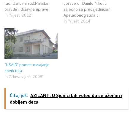
radi Osnovni sud.Ministar
uprave dr Danilo Nikolić
pravde i državne uprave
zajedno sa predsjednicom
Nikola Selaković najavio je da
In "Vijesti 2012"
Apelacionog suda u
će sve pripremne i zakonske
Kragujevcu Dubravkom
In "Vijesti 2014"
radnje biti obavljene ove
Damjanović, obišao je danas
jeseni, kako bi nova mreža
novoosnovani Osnovni sud u
sudova zaživela od početka
Sjenici, gdje je sa v.f.
2013. godine. Pored
predsjednikom Osnovnog
Bujanovca,…
suda Rifatom Kurtović
razgovarao o početku rada
nove sudske mreže u Srbiji,
”USAID” pomae osvajanje
kao i o…
novih trita
In "Arhiva vijesti 2009"
Čitaj još:
AZILANT: U Sjenici bih voleo da se oženim i
dobijem decu