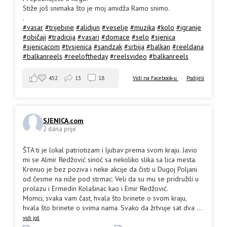
Stiže još snimaka što je moj amidža Ramo snimo.
.
#vasar
#trijebine
#alidjun
#veselje
#muzika
#kolo
#igranje
#običaji
#tradicija
#vasari
#domace
#selo
#sjenica
#sjenicacom
#tvsjenica
#sandzak
#srbija
#balkan
#reeldana
#balkanreels
#reeloftheday
#reelsvideo
#balkanreels
452
13
18
Vidi na Facebook-u
·
Podijeli
SJENICA.com
2 dana prije
ŠTA ti je lokal patriotizam i ljubav prema svom kraju. Javio
mi se Almir Redžović sinoć sa nekoliko slika sa lica mesta.
Krenuo je bez poziva i neke akcije da čisti u Dugoj Poljani
od česme na niže pod strmac. Veli da su mu se pridružili u
prolazu i Ermedin Kolašinac kao i Emir Redžović.
Momci, svaka vam čast, hvala što brinete o svom kraju,
hvala što brinete o svima nama. Svako da žrtvuje sat dva
...
vidi još