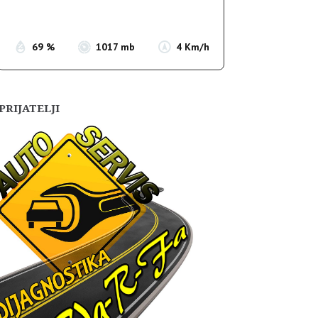
Sunset:
19:54
69 %
1017 mb
4 Km/h
PRIJATELJI