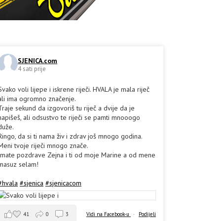
SJENICA.com
4 sati prije
Svako voli lijepe i iskrene riječi. HVALA je mala riječ
ali ima ogromno značenje.
Traje sekund da izgovoriš tu riječ a dvije da je
napišeš, ali odsustvo te riječi se pamti mnooogo
duže.
Ringo, da si ti nama živ i zdrav još mnogo godina.
Meni tvoje riječi mnogo znače.
Imate pozdrave Zejna i ti od moje Marine a od mene
masuz selam!
#hvala
#sjenica
#sjenicacom
41
0
3
Vidi na Facebook-u
·
Podijeli