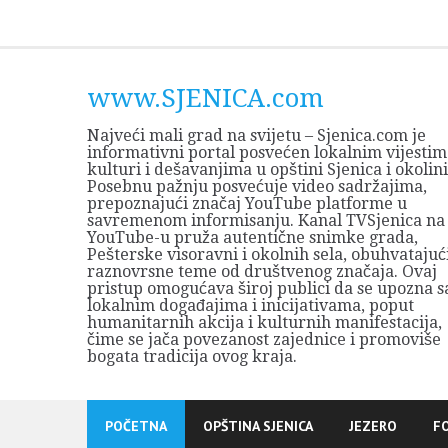
Skip
to
content
www.SJENICA.com
Najveći mali grad na svijetu – Sjenica.com je
informativni portal posvećen lokalnim vijestim
kulturi i dešavanjima u opštini Sjenica i okolini
Posebnu pažnju posvećuje video sadržajima,
prepoznajući značaj YouTube platforme u
savremenom informisanju. Kanal TVSjenica na
YouTube-u pruža autentične snimke grada,
Pešterske visoravni i okolnih sela, obuhvatajuć
raznovrsne teme od društvenog značaja. Ovaj
pristup omogućava široj publici da se upozna s
lokalnim događajima i inicijativama, poput
humanitarnih akcija i kulturnih manifestacija,
čime se jača povezanost zajednice i promoviše
bogata tradicija ovog kraja.
POČETNA
OPŠTINA SJENICA
JEZERO
F