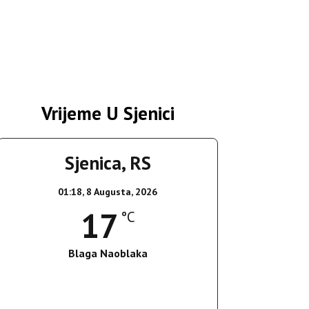
Vrijeme U Sjenici
Sjenica, RS
01:18,
8 Augusta, 2026
17
°C
Blaga Naoblaka
Wind Gust:
4 Km/h
Clouds:
22%
Sunrise:
05:37