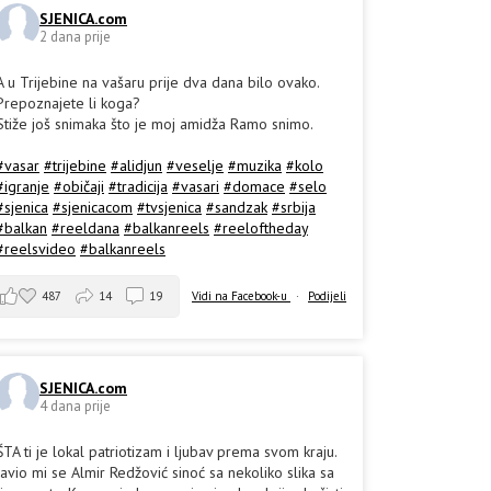
SJENICA.com
2 dana prije
A u Trijebine na vašaru prije dva dana bilo ovako.
Prepoznajete li koga?
Stiže još snimaka što je moj amidža Ramo snimo.
#vasar
#trijebine
#alidjun
#veselje
#muzika
#kolo
#igranje
#običaji
#tradicija
#vasari
#domace
#selo
#sjenica
#sjenicacom
#tvsjenica
#sandzak
#srbija
#balkan
#reeldana
#balkanreels
#reeloftheday
#reelsvideo
#balkanreels
487
14
19
Vidi na Facebook-u
·
Podijeli
SJENICA.com
4 dana prije
ŠTA ti je lokal patriotizam i ljubav prema svom kraju.
Javio mi se Almir Redžović sinoć sa nekoliko slika sa