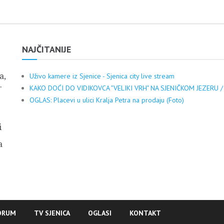
NAJČITANIJE
a,
Uživo kamere iz Sjenice - Sjenica city live stream
.
KAKO DOĆI DO VIDIKOVCA "VELIKI VRH" NA SJENIČKOM JEZERU /
OGLAS: Placevi u ulici Kralja Petra na prodaju (Foto)
i
a
ORUM
TV SJENICA
OGLASI
KONTAKT