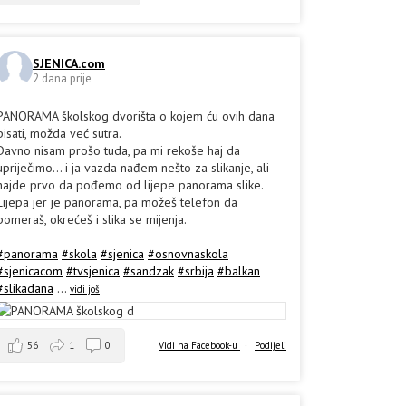
SJENICA.com
2 dana prije
PANORAMA školskog dvorišta o kojem ću ovih dana
pisati, možda već sutra.
Davno nisam prošo tuda, pa mi rekoše haj da
upriječimo... i ja vazda nađem nešto za slikanje, ali
hajde prvo da pođemo od lijepe panorama slike.
Lijepa jer je panorama, pa možeš telefon da
pomeraš, okrećeš i slika se mijenja.
#panorama
#skola
#sjenica
#osnovnaskola
#sjenicacom
#tvsjenica
#sandzak
#srbija
#balkan
#slikadana
...
vidi još
56
1
0
Vidi na Facebook-u
·
Podijeli