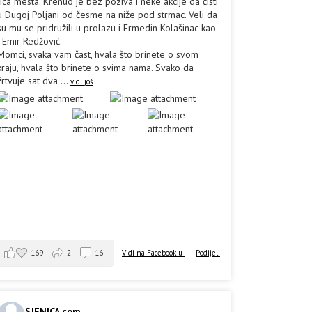
lica mesta. Krenuo je bez poziva i neke akcije da čisti
u Dugoj Poljani od česme na niže pod strmac. Veli da
su mu se pridružili u prolazu i Ermedin Kolašinac kao
i Emir Redžović.
Momci, svaka vam čast, hvala što brinete o svom
kraju, hvala što brinete o svima nama. Svako da
žrtvuje sat dva
...
vidi još
169
2
16
Vidi na Facebook-u
·
Podijeli
SJENICA.com