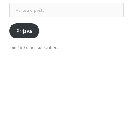
Adresa
e-
pošte
Prijava
Join 360 other subscribers