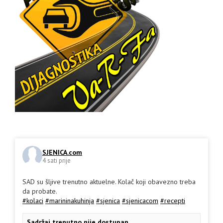
SJENICA.com
4 sati prije
SAD su šljive trenutno aktuelne. Kolač koji obavezno treba
da probate.
#kolaci
#marininakuhinja
#sjenica
#sjenicacom
#recepti
Sadržaj trenutno nije dostupan