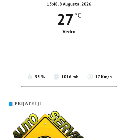
15:48,
8 Augusta, 2026
27
°C
Vedro
Wind Gust:
13 Km/h
Clouds:
3%
Sunrise:
05:37
Sunset:
19:54
35 %
1016 mb
17 Km/h
PRIJATELJI