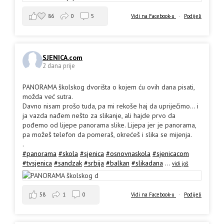
86
0
5
Vidi na Facebook-u
·
Podijeli
SJENICA.com
2 dana prije
PANORAMA školskog dvorišta o kojem ću ovih dana pisati,
možda već sutra.
Davno nisam prošo tuda, pa mi rekoše haj da upriječimo... i
ja vazda nađem nešto za slikanje, ali hajde prvo da
pođemo od lijepe panorama slike. Lijepa jer je panorama,
pa možeš telefon da pomeraš, okrećeš i slika se mijenja.
.
#panorama
#skola
#sjenica
#osnovnaskola
#sjenicacom
#tvsjenica
#sandzak
#srbija
#balkan
#slikadana
...
vidi još
58
1
0
Vidi na Facebook-u
·
Podijeli