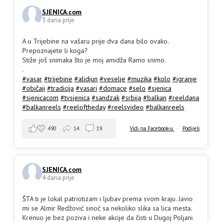
SJENICA.com
3 dana prije
A u Trijebine na vašaru prije dva dana bilo ovako.
Prepoznajete li koga?
Stiže još snimaka što je moj amidža Ramo snimo.
.
#vasar
#trijebine
#alidjun
#veselje
#muzika
#kolo
#igranje
#običaji
#tradicija
#vasari
#domace
#selo
#sjenica
#sjenicacom
#tvsjenica
#sandzak
#srbija
#balkan
#reeldana
#balkanreels
#reeloftheday
#reelsvideo
#balkanreels
490
14
19
Vidi na Facebook-u
·
Podijeli
SJENICA.com
4 dana prije
ŠTA ti je lokal patriotizam i ljubav prema svom kraju. Javio
mi se Almir Redžović sinoć sa nekoliko slika sa lica mesta.
Krenuo je bez poziva i neke akcije da čisti u Dugoj Poljani