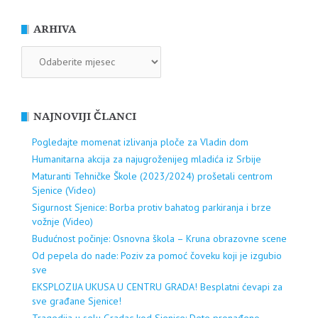
ARHIVA
ARHIVA
NAJNOVIJI ČLANCI
Pogledajte momenat izlivanja ploče za Vladin dom
Humanitarna akcija za najugroženijeg mladića iz Srbije
Maturanti Tehničke Škole (2023/2024) prošetali centrom
Sjenice (Video)
Sigurnost Sjenice: Borba protiv bahatog parkiranja i brze
vožnje (Video)
Budućnost počinje: Osnovna škola – Kruna obrazovne scene
Od pepela do nade: Poziv za pomoć čoveku koji je izgubio
sve
EKSPLOZIJA UKUSA U CENTRU GRADA! Besplatni ćevapi za
sve građane Sjenice!
Tragedija u selu Gradac kod Sjenice: Dete pronađeno