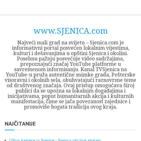
Skip
Opština
JEZERO
FORUM
Početna
Istorija
Privreda
Kultura
Geografija
O
REGIONALNI
ZMAJEVAC
TV
TV
OGLASI
Kontakt
to
Sjenica
Opštine
tvrđavi
CENTAR
iz
SJENICA
content
Sjenica
Sandžaka
www.SJENICA.com
Najveći mali grad na svijetu – Sjenica.com je
informativni portal posvećen lokalnim vijestima,
kulturi i dešavanjima u opštini Sjenica i okolini.
Posebnu pažnju posvećuje video sadržajima,
prepoznajući značaj YouTube platforme u
savremenom informisanju. Kanal TVSjenica na
YouTube-u pruža autentične snimke grada, Pešterske
visoravni i okolnih sela, obuhvatajući raznovrsne teme
od društvenog značaja. Ovaj pristup omogućava široj
publici da se upozna sa lokalnim događajima i
inicijativama, poput humanitarnih akcija i kulturnih
manifestacija, čime se jača povezanost zajednice i
promoviše bogata tradicija ovog kraja.
NAJČITANIJE
Uživo kamere iz Sjenice - Sjenica city live stream