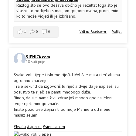
Razlog što se ovo dešava obično je rezultat toga što je
vlasnik to podijelio s manjom grupom osoba, promijenio
ko to može vidjeti ili je izbrisano.
1
0
0
Vidi na Facebook-u
·
Podijeli
SJENICA.com
18 sati prije
Svako voli lijepe i iskrene riječi. HVALA je mala riječ ali ima
ogromno značenje.
Traje sekund da izgovoriš tu riječ a dvije da je napišeš, ali
odsustvo te riječi se pamti mnooogo duže.
Ringo, da si ti nama živ i zdrav još mnogo godina. Meni
tvoje riječi mnogo znače.
Imate pozdrave Zejna i ti od moje Marine a od mene
masuz selam!
.
#hvala
#sjenica
#sjenicacom