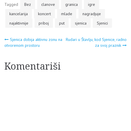
Tagged
Bez
clanove
granica
igre
kancelarija
koncert
mlade
nagradjuje
najaktivnije
priboj
put
sjenica
Sjenici
Navigacija
Sjenica dobija aktivnu zonu na
Rudari u Štavlju, kod Sjenice, radno
otvorenom prostoru
za svoj praznik
članaka
Komentariši