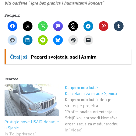
biti održane “ Igre bez granica i humanitarni koncert“
Podijeli:
Čitaj još:
Pazarci svojataju sad i Asmira
Related
Karijerni info kutak –
Kancelarija za mlade Sjenica
Karijerni info kutak deo je
strategije projekta
“Profesionalna orijentacija u
Srbiji” koji sprovodi Nemačka
Pristigle nove USAID donacije
organizacija za međunarodnu
u Sjenici
saradnju GIZ u partnerstvu sa
In "Video"
In "Poljoprivreda"