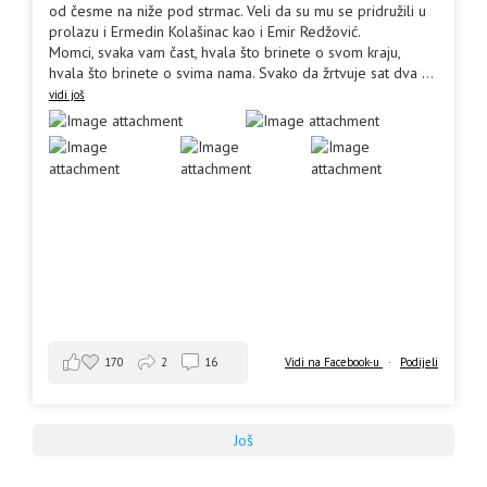
od česme na niže pod strmac. Veli da su mu se pridružili u
prolazu i Ermedin Kolašinac kao i Emir Redžović.
Momci, svaka vam čast, hvala što brinete o svom kraju,
hvala što brinete o svima nama. Svako da žrtvuje sat dva
...
vidi još
170
2
16
Vidi na Facebook-u
·
Podijeli
Još