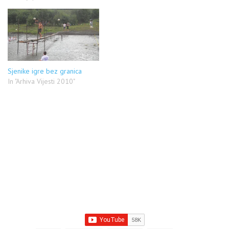
Ministarstvom prosvete,
nauke i tehnološkog razvoja i
saradnji sa Ministarstvom
omladine i sporta Republike
Srbije. Cilj projekta je
uspostavljanje održivog i
funkcionalnog sistema
Sjenike igre bez granica
profesionalne orijentacije u
In "Arhiva Vijesti 2010"
svim osnovnim…