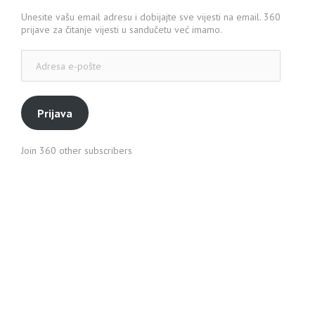
Unesite vašu email adresu i dobijajte sve vijesti na email. 360
prijave za čitanje vijesti u sandučetu već imamo.
Adresa
e-
pošte
Prijava
Join 360 other subscribers