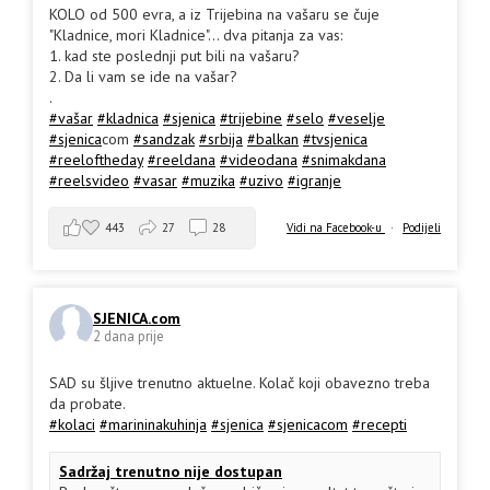
KOLO od 500 evra, a iz Trijebina na vašaru se čuje
"Kladnice, mori Kladnice"... dva pitanja za vas:
1. kad ste poslednji put bili na vašaru?
2. Da li vam se ide na vašar?
.
#vašar
#kladnica
#sjenica
#trijebine
#selo
#veselje
#sjenica
com
#sandzak
#srbija
#balkan
#tvsjenica
#reeloftheday
#reeldana
#videodana
#snimakdana
#reelsvideo
#vasar
#muzika
#uzivo
#igranje
443
27
28
Vidi na Facebook-u
·
Podijeli
SJENICA.com
2 dana prije
SAD su šljive trenutno aktuelne. Kolač koji obavezno treba
da probate.
#kolaci
#marininakuhinja
#sjenica
#sjenicacom
#recepti
Sadržaj trenutno nije dostupan