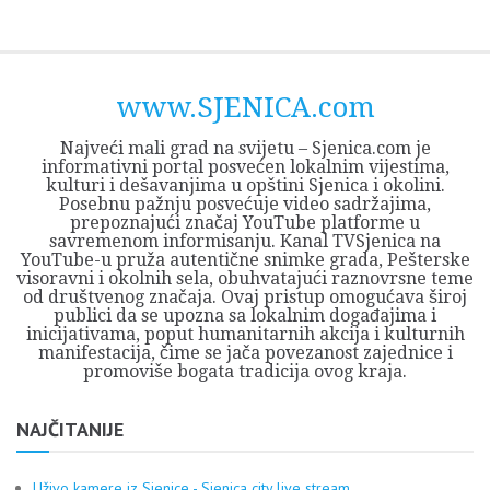
Skip
Opština
JEZERO
FORUM
Početna
Istorija
Privreda
Kultura
Geografija
O
REGIONALNI
ZMAJEVAC
TV
TV
OGLASI
Kontakt
to
Sjenica
Opštine
tvrđavi
CENTAR
iz
SJENICA
content
Sjenica
Sandžaka
www.SJENICA.com
Najveći mali grad na svijetu – Sjenica.com je
informativni portal posvećen lokalnim vijestima,
kulturi i dešavanjima u opštini Sjenica i okolini.
Posebnu pažnju posvećuje video sadržajima,
prepoznajući značaj YouTube platforme u
savremenom informisanju. Kanal TVSjenica na
YouTube-u pruža autentične snimke grada, Pešterske
visoravni i okolnih sela, obuhvatajući raznovrsne teme
od društvenog značaja. Ovaj pristup omogućava široj
publici da se upozna sa lokalnim događajima i
inicijativama, poput humanitarnih akcija i kulturnih
manifestacija, čime se jača povezanost zajednice i
promoviše bogata tradicija ovog kraja.
NAJČITANIJE
Uživo kamere iz Sjenice - Sjenica city live stream