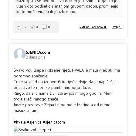
Razlog što se ovo dešava obično je rezultat toga što je
vlasnik to podijelio s manjom grupom osoba, promijenio
ko to može vidjeti ili je izbrisano.
3
0
0
Vidi na Facebook-u
·
Podijeli
SJENICA.com
2 dana prije
Svako voli lijepe i iskrene riječi. HVALA je mala riječ ali ima
ogromno značenje.
Traje sekund da izgovoriš tu riječ a dvije da je napišeš, ali
odsustvo te riječi se pamti mnooogo duže.
Ringo, da si ti nama živ i zdrav još mnogo godina. Meni
tvoje riječi mnogo znače.
Imate pozdrave Zejna i ti od moje Marine a od mene
masuz selam!
.
#hvala
#sjenica
#sjenicacom