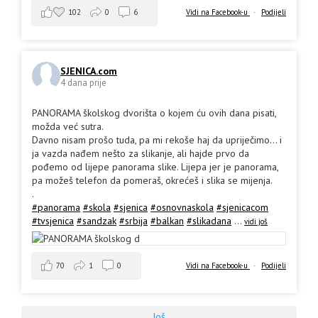
102
0
6
Vidi na Facebook-u
·
Podijeli
SJENICA.com
4 dana prije
PANORAMA školskog dvorišta o kojem ću ovih dana pisati,
možda već sutra.
Davno nisam prošo tuda, pa mi rekoše haj da upriječimo... i
ja vazda nađem nešto za slikanje, ali hajde prvo da
pođemo od lijepe panorama slike. Lijepa jer je panorama,
pa možeš telefon da pomeraš, okrećeš i slika se mijenja.
.
#panorama
#skola
#sjenica
#osnovnaskola
#sjenicacom
#tvsjenica
#sandzak
#srbija
#balkan
#slikadana
...
vidi još
70
1
0
Vidi na Facebook-u
·
Podijeli
Još