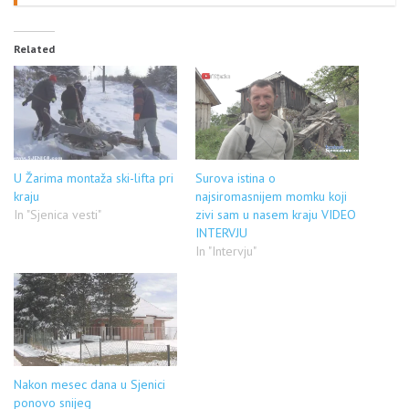
Related
U Žarima montaža ski-lifta pri
Surova istina o
kraju
najsiromasnijem momku koji
In "Sjenica vesti"
zivi sam u nasem kraju VIDEO
INTERVJU
In "Intervju"
Nakon mesec dana u Sjenici
ponovo snijeg