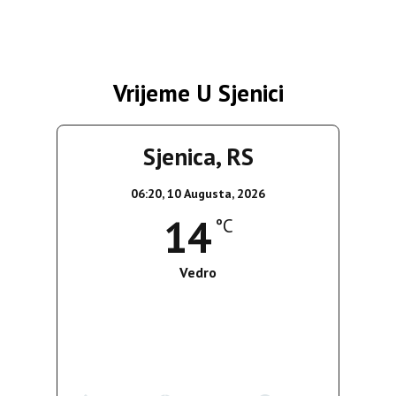
Vrijeme U Sjenici
Sjenica, RS
06:20,
10 Augusta, 2026
14
°C
Vedro
Wind Gust:
4 Km/h
Clouds:
0%
Sunrise:
05:39
Sunset:
19:51