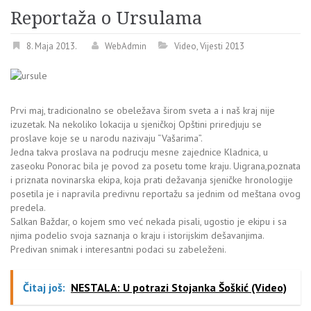
Reportaža o Ursulama
8. Maja 2013.
WebAdmin
Video
,
Vijesti 2013
Prvi maj, tradicionalno se obeležava širom sveta a i naš kraj nije
izuzetak. Na nekoliko lokacija u sjeničkoj Opštini priredjuju se
proslave koje se u narodu nazivaju “Vašarima”.
Jedna takva proslava na podrucju mesne zajednice Kladnica, u
zaseoku Ponorac bila je povod za posetu tome kraju. Uigrana,poznata
i priznata novinarska ekipa, koja prati dežavanja sjeničke hronologije
posetila je i napravila predivnu reportažu sa jednim od meštana ovog
predela.
Salkan Baždar, o kojem smo već nekada pisali, ugostio je ekipu i sa
njima podelio svoja saznanja o kraju i istorijskim dešavanjima.
Predivan snimak i interesantni podaci su zabeleženi.
Čitaj još:
NESTALA: U potrazi Stojanka Šoškić (Video)