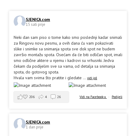
SJENICA.com
15 sati prije
Neki dan sam piso o tome kako smo poslednji kadar snimali
za Ringovu novu pesmu, a ovih dana ću vam pokazivati
slike i snimke sa snimanja spota sve dok spot ne budem
završio montažu spota. Osećam da će biti odličan spot, imali
smo odlične aktere u njemu i kadrovi su vrhusnki. Jedva
čekam da podijelim sve sa vama, od detalja sa snimanja
spota, do gotovog spota.
Hvala vam svima što pratite i gledate
...
vidi još
206
4
26
Vidi na Facebook-u
·
Podijeli
SJENICA.com
1 dan prije