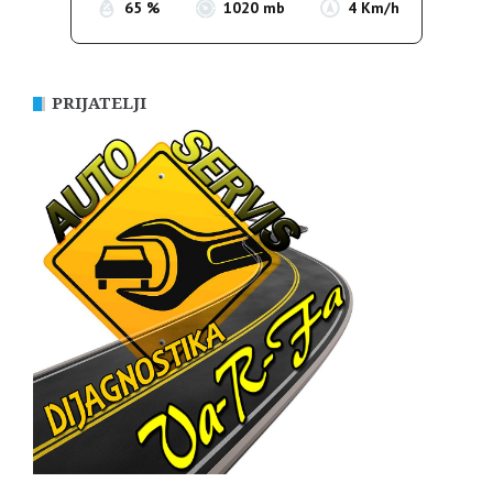
65 %
1020 mb
4 Km/h
PRIJATELJI