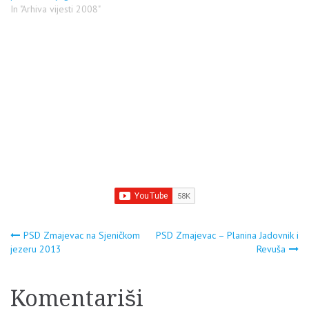
In "Arhiva vijesti 2008"
Navigacija
PSD Zmajevac na Sjeničkom
PSD Zmajevac – Planina Jadovnik i
jezeru 2013
Revuša
članaka
Komentariši