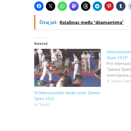
Čitaj još:
Kolašinac među "dijamantima"
Related
Internacionaln
Open 2010”
Prvi internacio
"Sjenica Open
www.Sjenica.
In "Arhiva Vije
III Internacionalni karate turnir Sjenica
Open 2012
In "Sport"