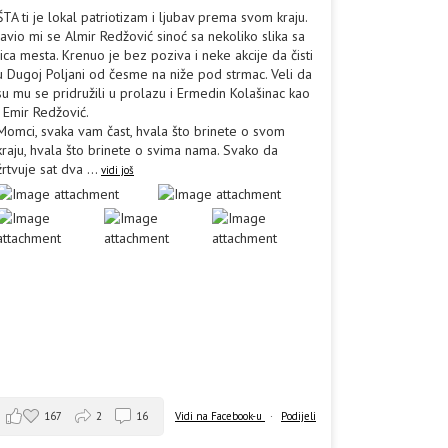
ŠTA ti je lokal patriotizam i ljubav prema svom kraju.
Javio mi se Almir Redžović sinoć sa nekoliko slika sa
lica mesta. Krenuo je bez poziva i neke akcije da čisti
u Dugoj Poljani od česme na niže pod strmac. Veli da
su mu se pridružili u prolazu i Ermedin Kolašinac kao
i Emir Redžović.
Momci, svaka vam čast, hvala što brinete o svom
kraju, hvala što brinete o svima nama. Svako da
žrtvuje sat dva
...
vidi još
167
2
16
Vidi na Facebook-u
·
Podijeli