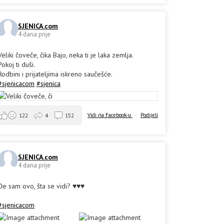
SJENICA.com
4 dana prije
Veliki čoveče, čika Bajo, neka ti je laka zemlja.
Pokoj ti duši.
Rodbini i prijateljima iskreno saučešće.
#sjenicacom
#sjenica
Vidi na Facebook-u
·
Podijeli
122
4
152
SJENICA.com
4 dana prije
Đe sam ovo, šta se vidi? ♥️♥️♥️
#sjenicacom