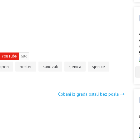
open
pester
sandzak
sjenica
sjenice
Čobani iz grada ostali bez posla
.