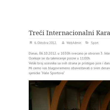
Treći Internacionalni Kar
6. Oktobra 2012.
WebAdmin
Sport
Danas, 06.10.2012. u 10:30h svecano je otvoren 3. Inte
Ocekuje se da takmicenje pocne u 11:00h.
Veliki broj ucesnika sa svih strana je pristigao juce i da
Mi cemo vas blagovremeno obavestavati o svim desavan
sjenicke “Hale Sportova”