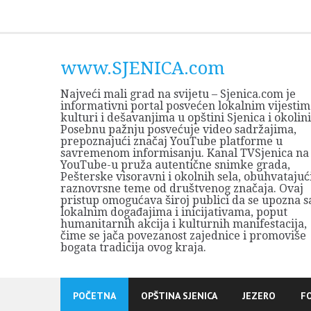
Skip
to
content
www.SJENICA.com
Najveći mali grad na svijetu – Sjenica.com je
informativni portal posvećen lokalnim vijestim
kulturi i dešavanjima u opštini Sjenica i okolini
Posebnu pažnju posvećuje video sadržajima,
prepoznajući značaj YouTube platforme u
savremenom informisanju. Kanal TVSjenica na
YouTube-u pruža autentične snimke grada,
Pešterske visoravni i okolnih sela, obuhvatajuć
raznovrsne teme od društvenog značaja. Ovaj
pristup omogućava široj publici da se upozna s
lokalnim događajima i inicijativama, poput
humanitarnih akcija i kulturnih manifestacija,
čime se jača povezanost zajednice i promoviše
bogata tradicija ovog kraja.
POČETNA
OPŠTINA SJENICA
JEZERO
F