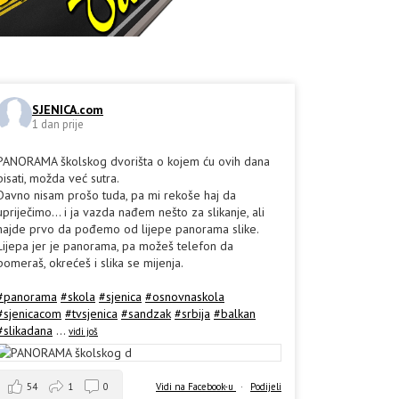
SJENICA.com
1 dan prije
PANORAMA školskog dvorišta o kojem ću ovih dana
pisati, možda već sutra.
Davno nisam prošo tuda, pa mi rekoše haj da
upriječimo... i ja vazda nađem nešto za slikanje, ali
hajde prvo da pođemo od lijepe panorama slike.
Lijepa jer je panorama, pa možeš telefon da
pomeraš, okrećeš i slika se mijenja.
#panorama
#skola
#sjenica
#osnovnaskola
#sjenicacom
#tvsjenica
#sandzak
#srbija
#balkan
#slikadana
...
vidi još
54
1
0
Vidi na Facebook-u
·
Podijeli