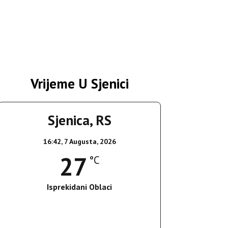
Vrijeme U Sjenici
Sjenica, RS
16:42,
7 Augusta, 2026
27
°C
Isprekidani Oblaci
Wind Gust:
18 Km/h
Clouds:
70%
Sunrise:
05:36