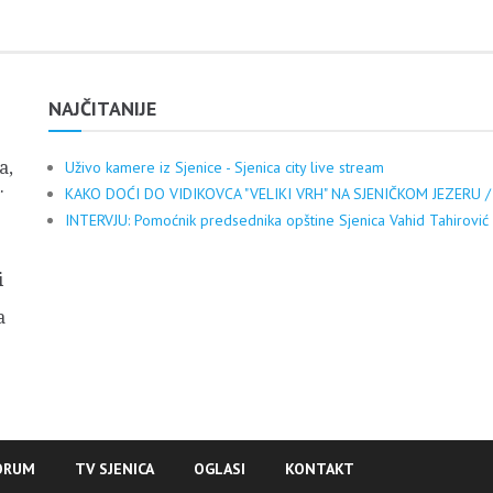
NAJČITANIJE
a,
Uživo kamere iz Sjenice - Sjenica city live stream
.
KAKO DOĆI DO VIDIKOVCA "VELIKI VRH" NA SJENIČKOM JEZERU /
INTERVJU: Pomoćnik predsednika opštine Sjenica Vahid Tahirović
i
a
ORUM
TV SJENICA
OGLASI
KONTAKT