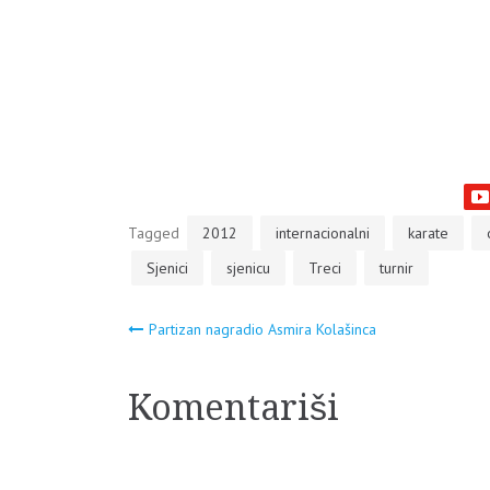
Tagged
2012
internacionalni
karate
Sjenici
sjenicu
Treci
turnir
Navigacija
Partizan nagradio Asmira Kolašinca
članaka
Komentariši