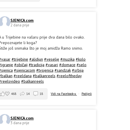
SJENICA.com
2 dana prije
A u Trijebine na vašaru prije dva dana bilo ovako.
Prepoznajete li koga?
Stiže još snimaka što je moj amidža Ramo snimo.
#vasar
#trijebine
#alidjun
#veselje
#muzika
#kolo
#igranje
#običaji
#tradicija
#vasari
#domace
#selo
#sjenica
#sjenicacom
#tvsjenica
#sandzak
#srbija
#balkan
#reeldana
#balkanreels
#reeloftheday
#reelsvideo
#balkanreels
468
14
18
Vidi na Facebook-u
·
Podijeli
SJENICA.com
3 dana prije