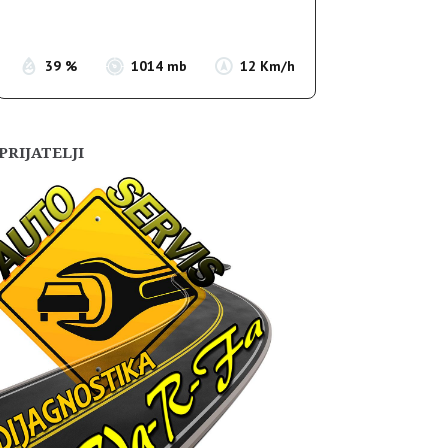
Sunset:
19:55
39 %
1014 mb
12 Km/h
PRIJATELJI