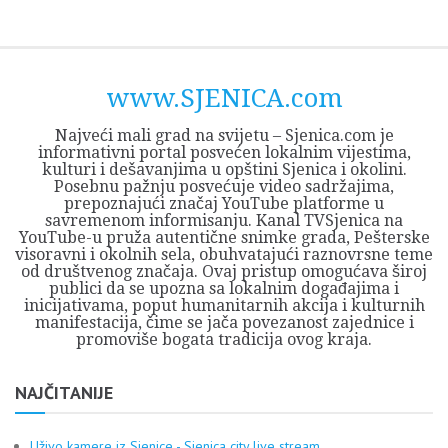
Skip
Opština
JEZERO
FORUM
Početna
Istorija
Privreda
Kultura
Geografija
O
REGIONALNI
ZMAJEVAC
TV
TV
OGLASI
Kontakt
to
Sjenica
Opštine
tvrđavi
CENTAR
iz
SJENICA
content
Sjenica
Sandžaka
www.SJENICA.com
Najveći mali grad na svijetu – Sjenica.com je
informativni portal posvećen lokalnim vijestima,
kulturi i dešavanjima u opštini Sjenica i okolini.
Posebnu pažnju posvećuje video sadržajima,
prepoznajući značaj YouTube platforme u
savremenom informisanju. Kanal TVSjenica na
YouTube-u pruža autentične snimke grada, Pešterske
visoravni i okolnih sela, obuhvatajući raznovrsne teme
od društvenog značaja. Ovaj pristup omogućava široj
publici da se upozna sa lokalnim događajima i
inicijativama, poput humanitarnih akcija i kulturnih
manifestacija, čime se jača povezanost zajednice i
promoviše bogata tradicija ovog kraja.
NAJČITANIJE
Uživo kamere iz Sjenice - Sjenica city live stream