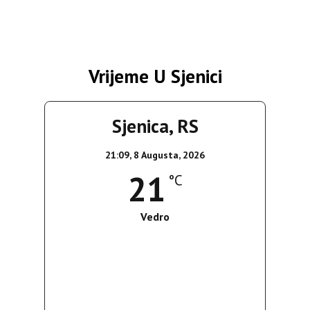
Vrijeme U Sjenici
Sjenica, RS
21:09,
8 Augusta, 2026
21
°C
Vedro
Wind Gust:
6 Km/h
Clouds:
0%
Sunrise:
05:37
Sunset:
19:54