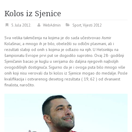
Kolos iz Sjenice
5. Jula 2012.
WebAdmin
Sport
,
Vijesti 2012
Sva velika takmičenja na kojima je do sada učestvovao Asmir
Kolašinac, a mnogo ih je bilo, obeležili su odlični plasmani, ali i
rezultati slabiji od onih s kojima je odlazio na njih. U Helsinkiju na
šampionatu Evrope prvi put se dogodilo suprotno. Ovaj 28- godišnji
Sjeničanin bacao je kuglu u serijama do daljina njegovih najboljih
ovogodišnjih dostignuća. Sigurno da je i ovoga puta bilo mnogo više
onih koji nisu verovali da bi kolos iz Sjenice mogao do medalje. Posle
kvalifikacija i ostvarenog desetog rezultata ( 19, 62 ) od dvanaest
finalista, naročito.