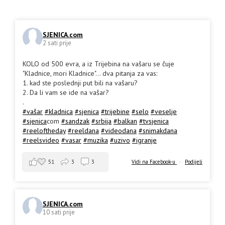
SJENICA.com
2 sati prije
KOLO od 500 evra, a iz Trijebina na vašaru se čuje
"Kladnice, mori Kladnice"... dva pitanja za vas:
1. kad ste poslednji put bili na vašaru?
2. Da li vam se ide na vašar?
.
#vašar
#kladnica
#sjenica
#trijebine
#selo
#veselje
#sjenica
com
#sandzak
#srbija
#balkan
#tvsjenica
#reeloftheday
#reeldana
#videodana
#snimakdana
#reelsvideo
#vasar
#muzika
#uzivo
#igranje
51
3
3
Vidi na Facebook-u
·
Podijeli
SJENICA.com
10 sati prije