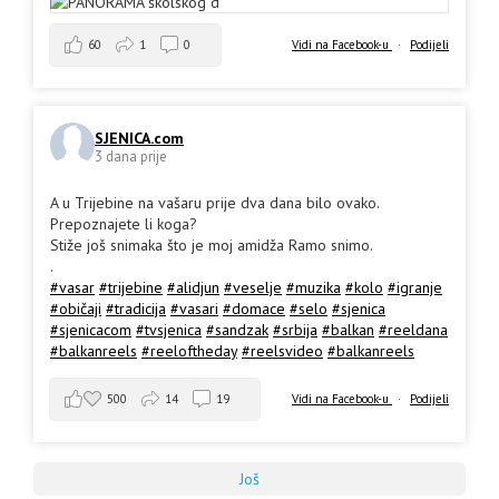
60
1
0
Vidi na Facebook-u
·
Podijeli
SJENICA.com
3 dana prije
A u Trijebine na vašaru prije dva dana bilo ovako.
Prepoznajete li koga?
Stiže još snimaka što je moj amidža Ramo snimo.
.
#vasar
#trijebine
#alidjun
#veselje
#muzika
#kolo
#igranje
#običaji
#tradicija
#vasari
#domace
#selo
#sjenica
#sjenicacom
#tvsjenica
#sandzak
#srbija
#balkan
#reeldana
#balkanreels
#reeloftheday
#reelsvideo
#balkanreels
500
14
19
Vidi na Facebook-u
·
Podijeli
Još