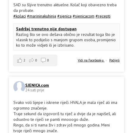
SAD su šljive trenutno aktuelne. Kolač koji obavezno treba
da probate.
#kolaci
#marininakuhinja
#sjenica
#sjenicacom
#recepti
Sadržaj trenutno nije dostupan
Razlog što se ovo dešava obično je rezultat toga što je
vlasnik to podijelio s manjom grupom osoba, promijenio
ko to može vidjeti ili je izbrisano.
2
0
0
Vidi na Facebook-u
·
Podijeli
SJENICA.com
24 sati prije
Svako voli lijepe i iskrene riječi. HVALA je mala riječ ali ima
ogromno značenje.
Traje sekund da izgovoriš tu riječ a dvije da je napišeš, ali
odsustvo te riječi se pamti mnooogo duže.
Ringo, da si ti nama živ i zdrav još mnogo godina. Meni
tvoje riječi mnogo znače.