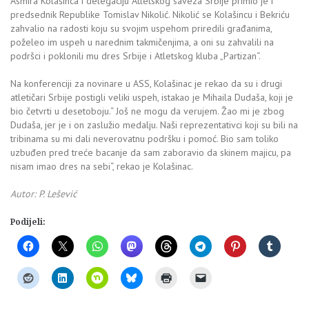
Asmira Kolašinca i delegaciju Atletskog saveza Srbije primio je i
predsednik Republike Tomislav Nikolić. Nikolić se Kolašincu i Bekriću
zahvalio na radosti koju su svojim uspehom priredili građanima,
poželeo im uspeh u narednim takmičenjima, a oni su zahvalili na
podršci i poklonili mu dres Srbije i Atletskog kluba „Partizan“.
Na konferenciji za novinare u ASS, Kolašinac je rekao da su i drugi
atletičari Srbije postigli veliki uspeh, istakao je Mihaila Dudaša, koji je
bio četvrti u desetoboju.“ Još ne mogu da verujem. Žao mi je zbog
Dudaša, jer je i on zaslužio medalju. Naši reprezentativci koji su bili na
tribinama su mi dali neverovatnu podršku i pomoć. Bio sam toliko
uzbuđen pred treće bacanje da sam zaboravio da skinem majicu, pa
nisam imao dres na sebi“, rekao je Kolašinac.
Autor: P. Lešević
Podijeli: