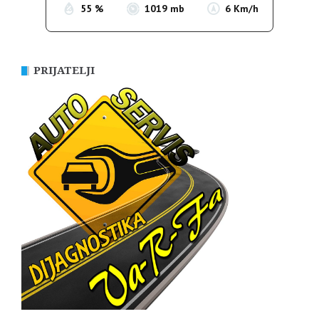
55 %
1019 mb
6 Km/h
PRIJATELJI