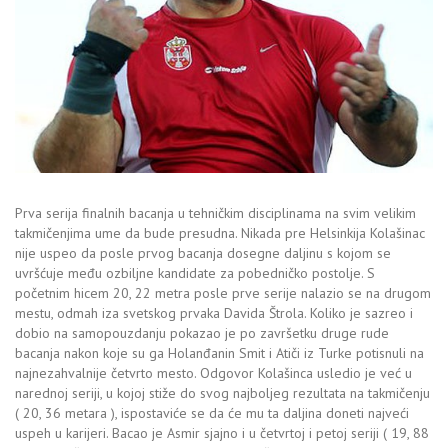
Prva serija finalnih bacanja u tehničkim disciplinama na svim velikim
takmičenjima ume da bude presudna. Nikada pre Helsinkija Kolašinac
nije uspeo da posle prvog bacanja dosegne daljinu s kojom se
uvršćuje među ozbiljne kandidate za pobedničko postolje. S
početnim hicem 20, 22 metra posle prve serije nalazio se na drugom
mestu, odmah iza svetskog prvaka Davida Štrola. Koliko je sazreo i
dobio na samopouzdanju pokazao je po završetku druge rude
bacanja nakon koje su ga Holanđanin Smit i Atiči iz Turke potisnuli na
najnezahvalnije četvrto mesto. Odgovor Kolašinca usledio je već u
narednoj seriji, u kojoj stiže do svog najboljeg rezultata na takmičenju
( 20, 36 metara ), ispostaviće se da će mu ta daljina doneti najveći
uspeh u karijeri. Bacao je Asmir sjajno i u četvrtoj i petoj seriji ( 19, 88