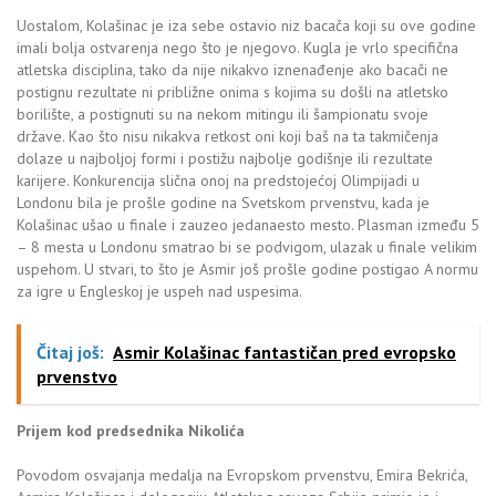
Uostalom, Kolašinac je iza sebe ostavio niz bacača koji su ove godine
imali bolja ostvarenja nego što je njegovo. Kugla je vrlo specifična
atletska disciplina, tako da nije nikakvo iznenađenje ako bacači ne
postignu rezultate ni približne onima s kojima su došli na atletsko
borilište, a postignuti su na nekom mitingu ili šampionatu svoje
države. Kao što nisu nikakva retkost oni koji baš na ta takmičenja
dolaze u najboljoj formi i postižu najbolje godišnje ili rezultate
karijere. Konkurencija slična onoj na predstojećoj Olimpijadi u
Londonu bila je prošle godine na Svetskom prvenstvu, kada je
Kolašinac ušao u finale i zauzeo jedanaesto mesto. Plasman između 5
– 8 mesta u Londonu smatrao bi se podvigom, ulazak u finale velikim
uspehom. U stvari, to što je Asmir još prošle godine postigao A normu
za igre u Engleskoj je uspeh nad uspesima.
Čitaj još:
Asmir Kolašinac fantastičan pred evropsko
prvenstvo
Prijem kod predsednika Nikolića
Povodom osvajanja medalja na Evropskom prvenstvu, Emira Bekrića,