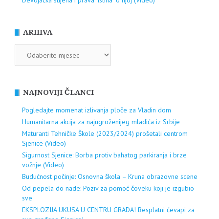
Devojačka stijena i prava "istina" o njoj (Video)
ARHIVA
ARHIVA
NAJNOVIJI ČLANCI
Pogledajte momenat izlivanja ploče za Vladin dom
Humanitarna akcija za najugroženijeg mladića iz Srbije
Maturanti Tehničke Škole (2023/2024) prošetali centrom
Sjenice (Video)
Sigurnost Sjenice: Borba protiv bahatog parkiranja i brze
vožnje (Video)
Budućnost počinje: Osnovna škola – Kruna obrazovne scene
Od pepela do nade: Poziv za pomoć čoveku koji je izgubio
sve
EKSPLOZIJA UKUSA U CENTRU GRADA! Besplatni ćevapi za