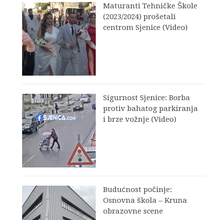
Maturanti Tehničke Škole
(2023/2024) prošetali
centrom Sjenice (Video)
Sigurnost Sjenice: Borba
protiv bahatog parkiranja
i brze vožnje (Video)
Budućnost počinje:
Osnovna škola – Kruna
obrazovne scene