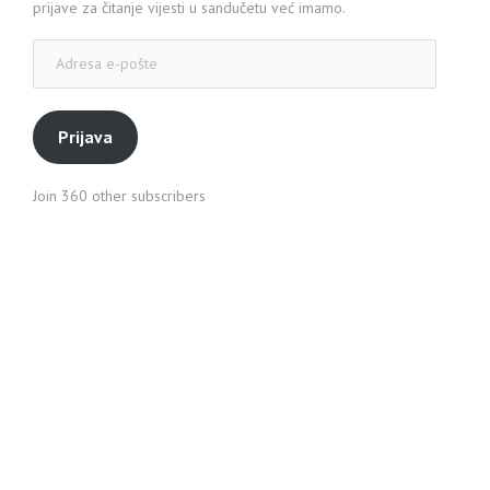
prijave za čitanje vijesti u sandučetu već imamo.
Adresa
e-
pošte
Prijava
Join 360 other subscribers