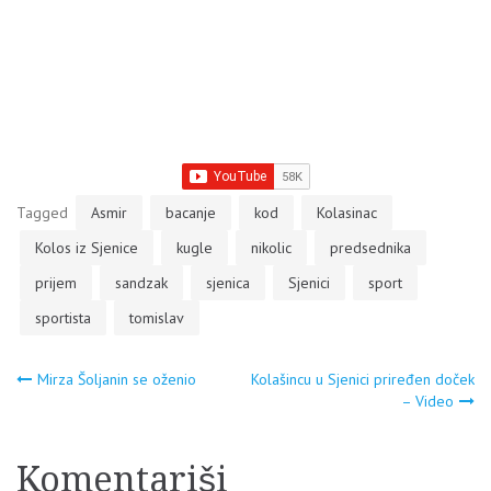
Tagged
Asmir
bacanje
kod
Kolasinac
Kolos iz Sjenice
kugle
nikolic
predsednika
prijem
sandzak
sjenica
Sjenici
sport
sportista
tomislav
Navigacija
Mirza Šoljanin se oženio
Kolašincu u Sjenici priređen doček
– Video
članaka
Komentariši