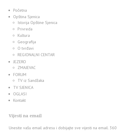
Početna
Opština Sjenica
Istorija Opštine Sjenica
Privreda
Kultura
Geografija
O tvrđavi
REGIONALNI CENTAR
JEZERO
ZMAJEVAC
FORUM
TV iz Sandžaka
TV SJENICA
OGLASI
Kontakt
Vijesti na email
Unesite vašu email adresu i dobijajte sve vijesti na email. 360