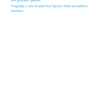
sve građane Sjenice!
Tragedija u selu Gradac kod Sjenice: Dete pronađeno
obešeno