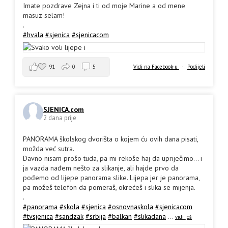
Imate pozdrave Zejna i ti od moje Marine a od mene
masuz selam!
.
#hvala
#sjenica
#sjenicacom
91
0
5
Vidi na Facebook-u
·
Podijeli
SJENICA.com
2 dana prije
PANORAMA školskog dvorišta o kojem ću ovih dana pisati,
možda već sutra.
Davno nisam prošo tuda, pa mi rekoše haj da upriječimo... i
ja vazda nađem nešto za slikanje, ali hajde prvo da
pođemo od lijepe panorama slike. Lijepa jer je panorama,
pa možeš telefon da pomeraš, okrećeš i slika se mijenja.
.
#panorama
#skola
#sjenica
#osnovnaskola
#sjenicacom
#tvsjenica
#sandzak
#srbija
#balkan
#slikadana
...
vidi još