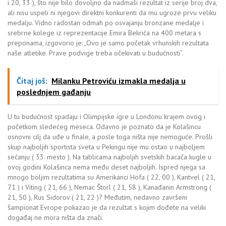
i 20, 33 ), što nije bilo dovoljno da nadmaši rezultat iz serije broj dva,
ali nisu uspeli ni njegovi direktni konkurenti da mu ugroze prvu veliku
medalju. Vidno radostan odmah po osvajanju bronzane medalje i
srebrne kolege iz reprezentacije Emira Bekrića na 400 metara s
preponama, izgovorio je: „Ovo je samo početak vrhunskih rezultata
naše atletike. Prave podvige treba očekivati u budućnosti”.
Čitaj još:
Milanku Petroviću izmakla medalja u
poslednjem gađanju
U tu budućnost spadaju i Olimpijske igre u Londonu krajem ovog i
početkom sledećeg meseca. Odavno je poznato da je Kolašincu
osnovni cilj da uđe u finale, a posle toga ništa nije nemoguće. Prošli
skup najboljih sportista sveta u Pekingu nije mu ostao u najboljem
sećanju ( 33. mesto ). Na tablicama najboljih svetskih bacača kugle u
ovoj godini Kolašinca nema među deset najboljih. Ispred njega sa
mnogo boljim rezultatima su Amerikanci Hofa ( 22, 00 ), Kantvel ( 21,
71 ) i Viting ( 21, 66 ), Nemac Štorl ( 21, 58 ), Kanađanin Armstrong (
21, 50 ), Rus Sidorov ( 21, 22 )? Međutim, nedavno završeni
šampionat Evrope pokazao je da rezultat s kojim dođete na veliki
događaj ne mora ništa da znači.