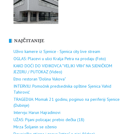
NAJČITANIJE
Uživo kamere iz Sjenice - Sjenica city live stream
OGLAS: Placevi u ulici Kralja Petra na prodaju (Foto)
KAKO DOĆI DO VIDIKOVCA "VELIKI VRH" NA SJENIČKOM
JEZERU / PUTOKAZ (Video)
Etno restoran "Dolina Vukova"
INTERVJU: Pomoćnik predsednika opštine Sjenica Vahid
Tahirović
TRAGEDIJA: Momak 21 godinu, poginuo na periferiji Sjenice
(Dubinje)
Intervju: Harun Hajradinovi
UŽAS: Pijani policajac prebio dečka (18)
Mirza Šoljanin se oženio