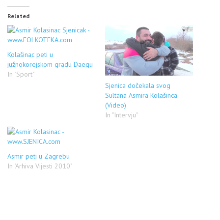
Related
Kolašinac peti u
južnokorejskom gradu Daegu
In "Sport"
Sjenica dočekala svog
Sultana Asmira Kolašinca
(Video)
In "Intervju"
Asmir peti u Zagrebu
In "Arhiva Vijesti 2010"