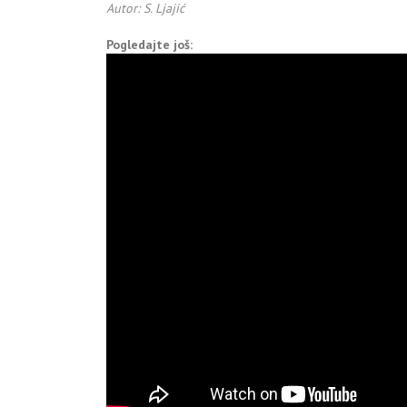
Autor: S. Ljajić
Pogledajte još: