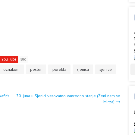
oznakom
pester
porekla
sjenica
sjenice
kafića
30. juna u Sjenici verovatno vanredno stanje (Ženi nam se
Mirza)
.