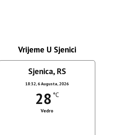
Vrijeme U Sjenici
Sjenica, RS
18:32,
6 Augusta, 2026
28
°C
Vedro
Wind Gust:
16 Km/h
Clouds:
6%
Sunrise:
05:35