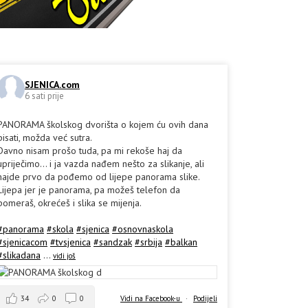
SJENICA.com
6 sati prije
PANORAMA školskog dvorišta o kojem ću ovih dana
pisati, možda već sutra.
Davno nisam prošo tuda, pa mi rekoše haj da
upriječimo... i ja vazda nađem nešto za slikanje, ali
hajde prvo da pođemo od lijepe panorama slike.
Lijepa jer je panorama, pa možeš telefon da
pomeraš, okrećeš i slika se mijenja.
#panorama
#skola
#sjenica
#osnovnaskola
#sjenicacom
#tvsjenica
#sandzak
#srbija
#balkan
#slikadana
...
vidi još
34
0
0
Vidi na Facebook-u
·
Podijeli