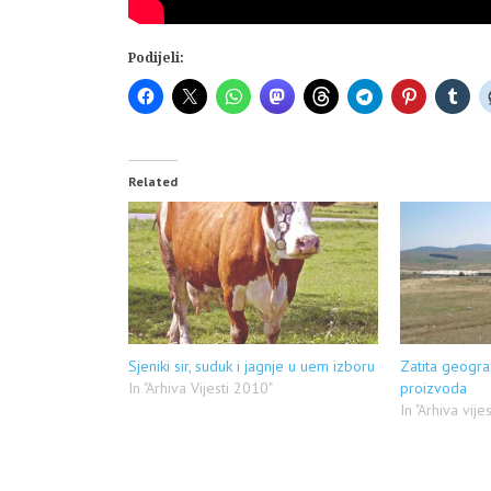
Podijeli:
Related
Sjeniki sir, suduk i jagnje u uem izboru
Zatita geogra
In "Arhiva Vijesti 2010"
proizvoda
In "Arhiva vije