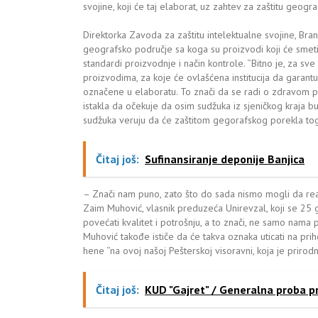
svojine, koji će taj elaborat, uz zahtev za zaštitu geo
Direktorka Zavoda za zaštitu intelektualne svojine, Bra
geografsko područje sa koga su proizvodi koji će smeti
standardi proizvodnje i način kontrole. ‘’Bitno je, za s
proizvodima, za koje će ovlašćena institucija da garantu
označene u elaboratu. To znači da se radi o zdravom pr
istakla da očekuje da osim sudžuka iz sjeničkog kraja budu
sudžuka veruju da će zaštitom gegorafskog porekla tog
Čitaj još:
Sufinansiranje deponije Banjica
– Znači nam puno, zato što do sada nismo mogli da rea
Zaim Muhović, vlasnik preduzeća Unirevzal, koji se 25
povećati kvalitet i potrošnju, a to znači, ne samo nama 
Muhović takođe ističe da će takva oznaka uticati na pri
hene ‘’na ovoj našoj Pešterskoj visoravni, koja je prirod
Čitaj još:
KUD "Gajret" / Generalna proba pr