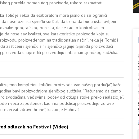
grafskog porekla pomenutog prozivoda, uskoro razmatrati.
nka Totić je rekla da elaboratom mora jasno da se ograniči
 da nose oznaku sjenički sudžuk, da treba da budu ustanovljeni
ve oznake geografskog porekla, da se radi o kontrolisanim
je da nose sav kvalitet, sve karakteristike proizvoda koje su
oizvodu, proizvedenom na tradicionalan način’’, rekla je Tomić i
 zaštićeni i sjenički sir i sjeničko jagnje. Sjenički proizvođači
 proizvoda unaprediti proizvodnju i plasman sjeničkog sudžuka.
lizujemo kompletnu količinu proizvoda van našeg pordučja’’, kaže
 godina bavi proizvodnjom sjeničkog sudžuka. ‘’Računamo da ćemo
proizvođačima, već svima, počev od otkupa stoke preko realazicije’’.
.
hode i veću zaposlenost kao i na podsticaj proizvodnje zdrave
ni rezervat zdrave hrane’’, kazao je Muhović.
ed odlazak na Festival (Video)