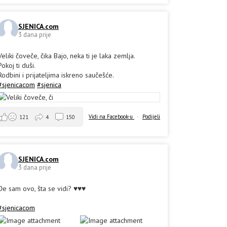
SJENICA.com
3 dana prije
Veliki čoveče, čika Bajo, neka ti je laka zemlja.
Pokoj ti duši.
Rodbini i prijateljima iskreno saučešće.
#sjenicacom
#sjenica
Vidi na Facebook-u
·
Podijeli
121
4
150
SJENICA.com
3 dana prije
Đe sam ovo, šta se vidi? ♥️♥️♥️
#sjenicacom