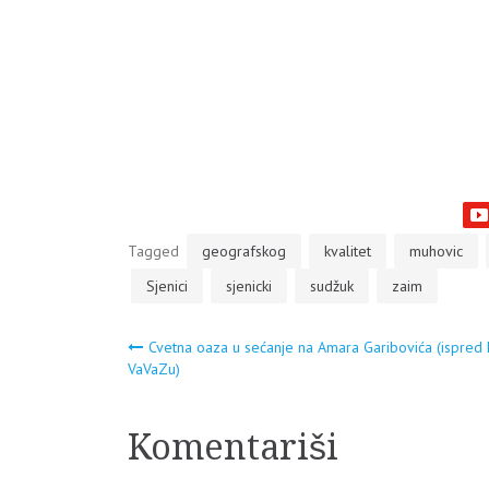
Tagged
geografskog
kvalitet
muhovic
Sjenici
sjenicki
sudžuk
zaim
Navigacija
Cvetna oaza u sećanje na Amara Garibovića (ispred 
VaVaZu)
članaka
Komentariši