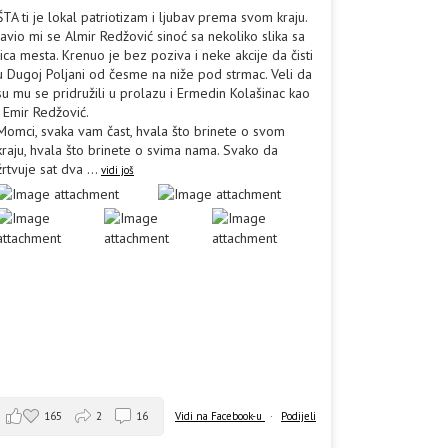
ŠTA ti je lokal patriotizam i ljubav prema svom kraju.
Javio mi se Almir Redžović sinoć sa nekoliko slika sa
lica mesta. Krenuo je bez poziva i neke akcije da čisti
u Dugoj Poljani od česme na niže pod strmac. Veli da
su mu se pridružili u prolazu i Ermedin Kolašinac kao
i Emir Redžović.
Momci, svaka vam čast, hvala što brinete o svom
kraju, hvala što brinete o svima nama. Svako da
žrtvuje sat dva
...
vidi još
165
2
16
Vidi na Facebook-u
·
Podijeli