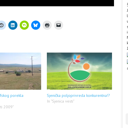
fskog porekla
Sjenička poljoprivreda konkurentna!?
In "Sjenica vesti"
sti 2009"