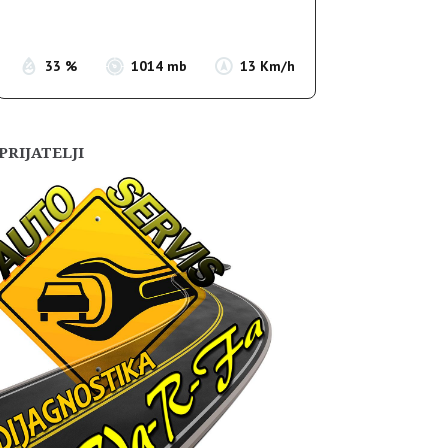
Sunset:
19:56
33 %
1014 mb
13 Km/h
PRIJATELJI