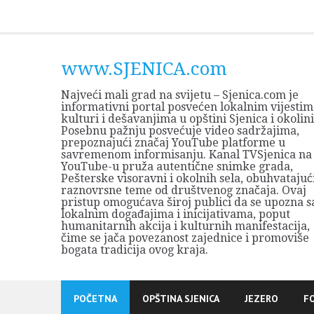
Skip
to
content
www.SJENICA.com
Najveći mali grad na svijetu – Sjenica.com je
informativni portal posvećen lokalnim vijestim
kulturi i dešavanjima u opštini Sjenica i okolini
Posebnu pažnju posvećuje video sadržajima,
prepoznajući značaj YouTube platforme u
savremenom informisanju. Kanal TVSjenica na
YouTube-u pruža autentične snimke grada,
Pešterske visoravni i okolnih sela, obuhvatajuć
raznovrsne teme od društvenog značaja. Ovaj
pristup omogućava široj publici da se upozna s
lokalnim događajima i inicijativama, poput
humanitarnih akcija i kulturnih manifestacija,
čime se jača povezanost zajednice i promoviše
bogata tradicija ovog kraja.
POČETNA
OPŠTINA SJENICA
JEZERO
F