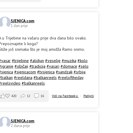
SJENICA.com
1 dan prije
A u Trijebine na vašaru prije dva dana bilo ovako.
Prepoznajete li koga?
Stiže još snimaka što je moj amidža Ramo snimo.
#vasar
#trijebine
#alidjun
#veselje
#muzika
#kolo
#igranje
#običaji
#tradicija
#vasari
#domace
#selo
#sjenica
#sjenicacom
#tvsjenica
#sandzak
#srbija
#balkan
#reeldana
#balkanreels
#reeloftheday
#reelsvideo
#balkanreels
420
12
16
Vidi na Facebook-u
·
Podijeli
SJENICA.com
2 dana prije