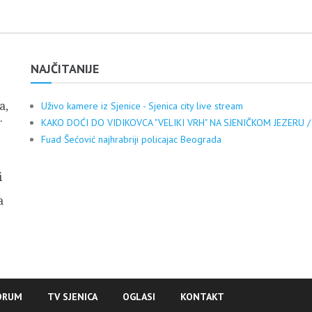
NAJČITANIJE
a,
Uživo kamere iz Sjenice - Sjenica city live stream
.
KAKO DOĆI DO VIDIKOVCA "VELIKI VRH" NA SJENIČKOM JEZERU /
Fuad Šećović najhrabriji policajac Beograda
i
a
ORUM
TV SJENICA
OGLASI
KONTAKT