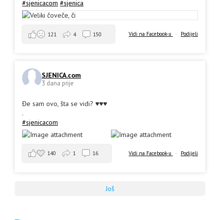
#sjenicacom
#sjenica
Vidi na Facebook-u
·
Podijeli
121
4
150
SJENICA.com
3 dana prije
Đe sam ovo, šta se vidi? ♥️♥️♥️
.
#sjenicacom
140
1
16
Vidi na Facebook-u
·
Podijeli
Još