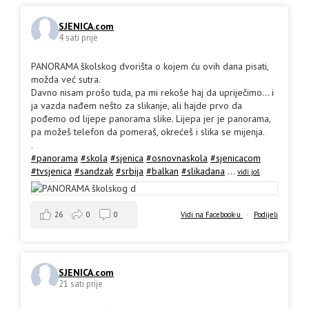
SJENICA.com
4 sati prije
PANORAMA školskog dvorišta o kojem ću ovih dana pisati,
možda već sutra.
Davno nisam prošo tuda, pa mi rekoše haj da upriječimo... i
ja vazda nađem nešto za slikanje, ali hajde prvo da
pođemo od lijepe panorama slike. Lijepa jer je panorama,
pa možeš telefon da pomeraš, okrećeš i slika se mijenja.
.
#panorama
#skola
#sjenica
#osnovnaskola
#sjenicacom
#tvsjenica
#sandzak
#srbija
#balkan
#slikadana
...
vidi još
26
0
0
Vidi na Facebook-u
·
Podijeli
SJENICA.com
21 sati prije