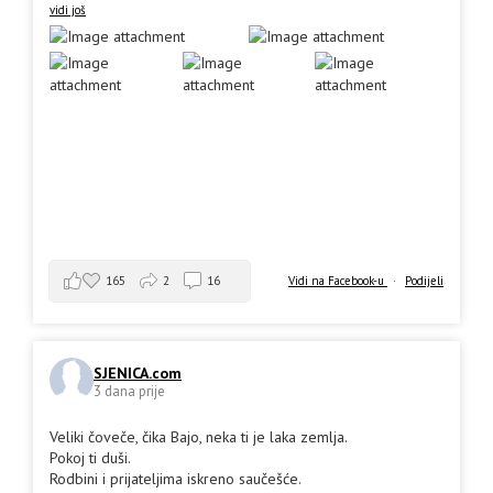
vidi još
165
2
16
Vidi na Facebook-u
·
Podijeli
SJENICA.com
3 dana prije
Veliki čoveče, čika Bajo, neka ti je laka zemlja.
Pokoj ti duši.
Rodbini i prijateljima iskreno saučešće.