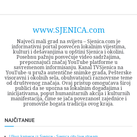
Skip
Opština
JEZERO
FORUM
Početna
Istorija
Privreda
Kultura
Geografija
O
REGIONALNI
ZMAJEVAC
TV
TV
OGLASI
Kontakt
to
Sjenica
Opštine
tvrđavi
CENTAR
iz
SJENICA
content
Sjenica
Sandžaka
www.SJENICA.com
Najveći mali grad na svijetu – Sjenica.com je
informativni portal posvećen lokalnim vijestima,
kulturi i dešavanjima u opštini Sjenica i okolini.
Posebnu pažnju posvećuje video sadržajima,
prepoznajući značaj YouTube platforme u
savremenom informisanju. Kanal TVSjenica na
YouTube-u pruža autentične snimke grada, Pešterske
visoravni i okolnih sela, obuhvatajući raznovrsne teme
od društvenog značaja. Ovaj pristup omogućava široj
publici da se upozna sa lokalnim događajima i
inicijativama, poput humanitarnih akcija i kulturnih
manifestacija, čime se jača povezanost zajednice i
promoviše bogata tradicija ovog kraja.
NAJČITANIJE
Uživo kamere iz Sjenice - Sjenica city live stream