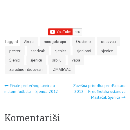
Tagged
Akcija
mnogobrojni
Ocistimo
odazvali
pester
sandzak
sjenica
sjenicani
sjenice
Sjenici
sjenicu
srbiju
vapa
zarudine ribocuvari
ZMAJEVAC
Navigacija
Finale prolećnog turnira u
Završna priredba predškolaca
malom fudbalu – Sjenica 2012
2012 – Predškolska ustanova
Maslačak Sjenica
članaka
Komentariši