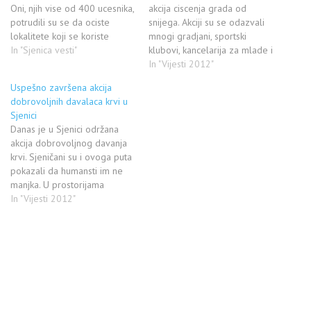
Oni, njih vise od 400 ucesnika,
akcija ciscenja grada od
potrudili su se da ociste
snijega. Akciji su se odazvali
lokalitete koji se koriste
mnogi gradjani, sportski
tokom letnje sezone kao
In "Sjenica vesti"
klubovi, kancelarija za mlade i
izletista i ona koja su
turisticka organizacija Sjenice.
In "Vijesti 2012"
najprometnija i najposecenija.
Planinarsko drustvo Zmajevac
Uspešno završena akcija
Doprinos akciji su dali svi, od
zahvaljuje se svima koji su
dobrovoljnih davalaca krvi u
zaposlenih u nadleznim
uzeli ucesce u ovoj akciji.
Sjenici
sluzbama do skolaraca naseg
Danas je u Sjenici održana
grada.…
akcija dobrovoljnog davanja
krvi. Sjeničani su i ovoga puta
pokazali da humansti im ne
manjka. U prostorijama
sjeničke gimanzije "Jezdimir
In "Vijesti 2012"
Lović" tokom celog dana
okupljao se veliki broj
Sjeničana a i sjenički
srednjoškolci učestvovali su u
impozantnom broju.