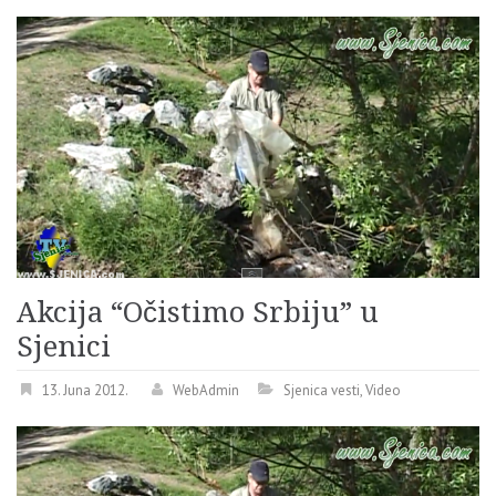
Akcija “Očistimo Srbiju” u
Sjenici
13. Juna 2012.
WebAdmin
Sjenica vesti
,
Video