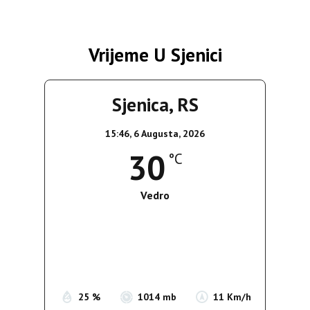
Vrijeme U Sjenici
Sjenica, RS
15:46,
6 Augusta, 2026
30
°C
Vedro
Wind Gust:
9 Km/h
Clouds:
4%
Sunrise:
05:35
Sunset:
19:56
25 %
1014 mb
11 Km/h