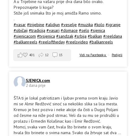
A u Trijebine na vašaru prije dva dana bilo ovako.
Prepoznajete li koga?
Stiže još snimaka što je moj amidža Ramo snimo.
.
#vasar
#trijebine
#alidjun
#veselje
#muzika
#kolo
#igranje
#običaji
#tradicija
#vasari
#domace
#selo
#sjenica
#sjenicacom
#tvsjenica
#sandzak
#srbija
#balkan
#reeldana
#balkanreels
#reeloftheday
#reelsvideo
#balkanreels
401
12
15
Vidi na Facebook-u
·
Podijeli
SJENICA.com
2 dana prije
ŠTA ti je lokal patriotizam i ljubav prema svom kraju. Javio
mi se Almir Redžović sinoć sa nekoliko slika sa lica mesta.
Krenuo je bez poziva i neke akcije da čisti u Dugoj Poljani
od česme na niže pod strmac. Veli da su mu se pridružili u
prolazu i Ermedin Kolašinac kao i Emir Redžović.
Momci, svaka vam čast, hvala što brinete o svom kraju,
hvala što brinete o svima nama. Svako da žrtvuje sat dva
...