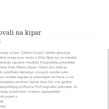
ovali na kipar
0
tiranju za kviz ”Zdravo Evropo”, Sjenika gimnazija
om osvaja prvo mesto u Srbiji. Njeni aci, ve nekoliko
ostvaruju zapaene rezultate. Ovogodišnja pobednika
elena Vrani, Milena Ašanin i Demir Gici, otišla je
do polufinala takmienja i osvojivši zavidno peto
akav rezultat nagraen je putovanjem do Kipra, a voa
nazijalaca, profesor istorije Ismo Gici, ove godine
ajuspešnijeg profesora. Pred nagradno putovanje, za
znanju, predvoene i zvanino, najuspešnijim
edu prijem u
du.
nain.