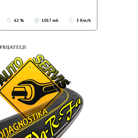
Sunset:
19:55
62 %
1017 mb
3 Km/h
PRIJATELJI