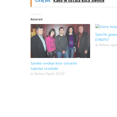
Čitaj još:
Kako je listala klica Sjenice
Related
Sjeni?ki gimna
EVROPO”
In "Arhiva vije
Sjenike srednje kole ostvarile
najbolje rezultate
In "Arhiva Vijesti 2010"