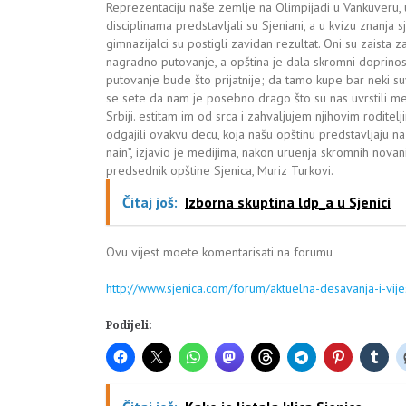
Reprezentaciju naše zemlje na Olimpijadi u Vankuveru, 
disciplinama predstavljali su Sjeniani, a u kvizu znanja sj
gimnazijalci su postigli zavidan rezultat. Oni su zaista za
nagradno putovanje, a opština je dala skromni doprinos
putovanje bude što prijatnije; da tamo kupe bar neki suv
se sete da nam je posebno drago što su nas uvrstili me
Srbiji. estitam im od srca i zahvaljujem njihovim roditelj
odgajili ovakvu decu, koja našu opštinu predstavljaju na
nain”, izjavio je medijima, nakon uruenja skromnih novan
predsednik opštine Sjenica, Muriz Turkovi.
Čitaj još:
Izborna skuptina ldp_a u Sjenici
Ovu vijest moete komentarisati na forumu
http://www.sjenica.com/forum/aktuelna-desavanja-i-vijest
Podijeli: