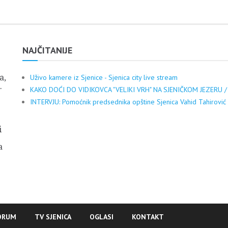
NAJČITANIJE
a,
Uživo kamere iz Sjenice - Sjenica city live stream
.
KAKO DOĆI DO VIDIKOVCA "VELIKI VRH" NA SJENIČKOM JEZERU /
INTERVJU: Pomoćnik predsednika opštine Sjenica Vahid Tahirović
i
a
ORUM
TV SJENICA
OGLASI
KONTAKT