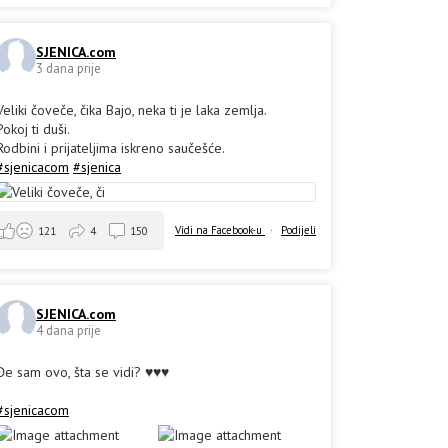
SJENICA.com
3 dana prije
Veliki čoveče, čika Bajo, neka ti je laka zemlja.
Pokoj ti duši.
Rodbini i prijateljima iskreno saučešće.
#sjenicacom
#sjenica
Vidi na Facebook-u
·
Podijeli
121
4
150
SJENICA.com
4 dana prije
Đe sam ovo, šta se vidi? ♥️♥️♥️
#sjenicacom