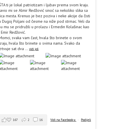
ŠTA ti je lokal patriotizam i ljubav prema svom kraju.
Javio mi se Almir Redžović sinoć sa nekoliko slika sa
lica mesta. Krenuo je bez poziva i neke akcije da čisti
u Dugoj Poljani od česme na niže pod strmac. Veli da
su mu se pridružili u prolazu i Ermedin Kolašinac kao
i Emir Redžović.
Momci, svaka vam čast, hvala što brinete o svom
kraju, hvala što brinete o svima nama. Svako da
žrtvuje sat dva
...
vidi još
167
2
16
Vidi na Facebook-u
·
Podijeli