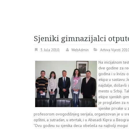
Sjeniki gimnazijalci otput
3. Jula 2010.
WebAdmin
Arhiva Vijesti 201
Na inicijalnom tes
dve godine za red
godina i u kvizu 
ekipa u sastavu: J
najdalje, došavši 
mesto u Srbiji. T
ekipe sjenikih gim
je proglašen za n
sjenike prvake u 
profesorom ovogodišnjeg serijala, organizovan je u sr
opštini, a sutradan, u etvrtak, i u Abasadi Kipra u Beogra
”Ovu godinu su sjenika deca obeleila na najbolji mogui 