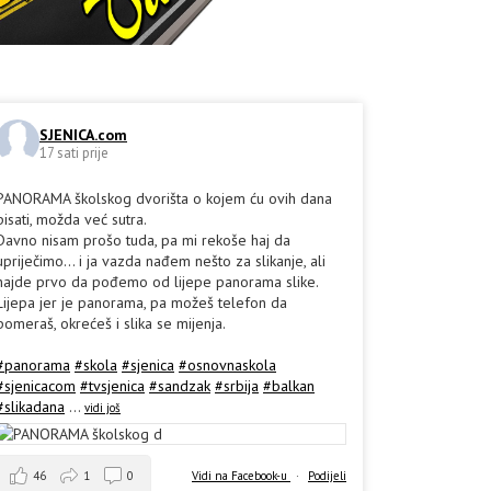
SJENICA.com
17 sati prije
PANORAMA školskog dvorišta o kojem ću ovih dana
pisati, možda već sutra.
Davno nisam prošo tuda, pa mi rekoše haj da
upriječimo... i ja vazda nađem nešto za slikanje, ali
hajde prvo da pođemo od lijepe panorama slike.
Lijepa jer je panorama, pa možeš telefon da
pomeraš, okrećeš i slika se mijenja.
#panorama
#skola
#sjenica
#osnovnaskola
#sjenicacom
#tvsjenica
#sandzak
#srbija
#balkan
#slikadana
...
vidi još
46
1
0
Vidi na Facebook-u
·
Podijeli