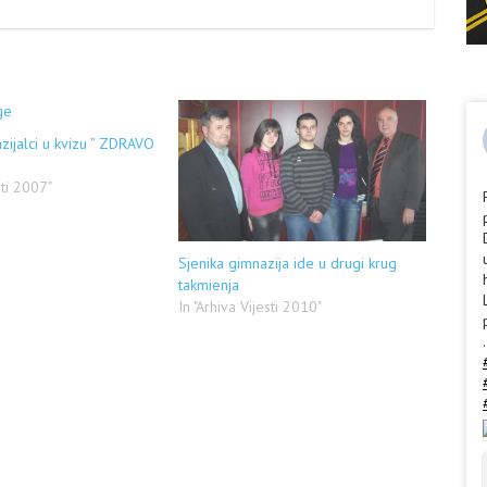
zijalci u kvizu ” ZDRAVO
sti 2007"
Sjenika gimnazija ide u drugi krug
takmienja
In "Arhiva Vijesti 2010"
.