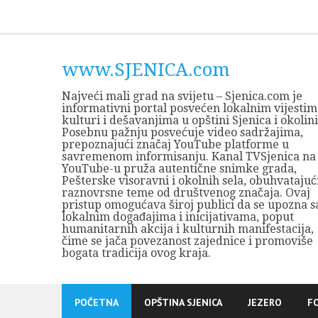
Skip
to
content
www.SJENICA.com
Najveći mali grad na svijetu – Sjenica.com je
informativni portal posvećen lokalnim vijestim
kulturi i dešavanjima u opštini Sjenica i okolini
Posebnu pažnju posvećuje video sadržajima,
prepoznajući značaj YouTube platforme u
savremenom informisanju. Kanal TVSjenica na
YouTube-u pruža autentične snimke grada,
Pešterske visoravni i okolnih sela, obuhvatajuć
raznovrsne teme od društvenog značaja. Ovaj
pristup omogućava široj publici da se upozna s
lokalnim događajima i inicijativama, poput
humanitarnih akcija i kulturnih manifestacija,
čime se jača povezanost zajednice i promoviše
bogata tradicija ovog kraja.
POČETNA
OPŠTINA SJENICA
JEZERO
F