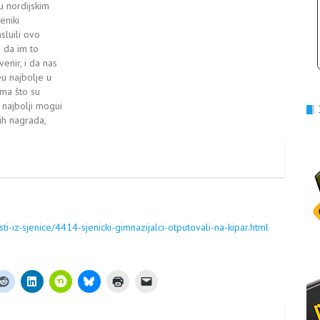
u nordijskim
eniki
sluili ovo
 da im to
enir, i da nas
u najbolje u
ima što su
 najbolji mogui
ih nagrada,
i-iz-sjenice/4414-sjenicki-gimnazijalci-otputovali-na-kipar.html