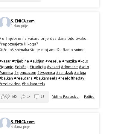
SJENICA.com
1 dan prije
A u Trijebine na vašaru prije dva dana bilo ovako.
Prepoznajete li koga?
Stiže još snimaka što je moj amidža Ramo snimo.
#vasar
#trijebine
#alidjun
#veselje
#muzika
#kolo
#igranje
#običaji
#tradicija
#vasari
#domace
#selo
#sjenica
#sjenicacom
#tvsjenica
#sandzak
#srbija
#balkan
#reeldana
#balkanreels
#reeloftheday
#reelsvideo
#balkanreels
460
14
18
Vidi na Facebook-u
·
Podijeli
SJENICA.com
3 dana prije