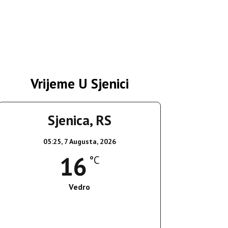
Vrijeme U Sjenici
Sjenica, RS
05:25,
7 Augusta, 2026
16
°C
Vedro
Wind Gust:
3 Km/h
Clouds:
8%
Sunrise:
05:36