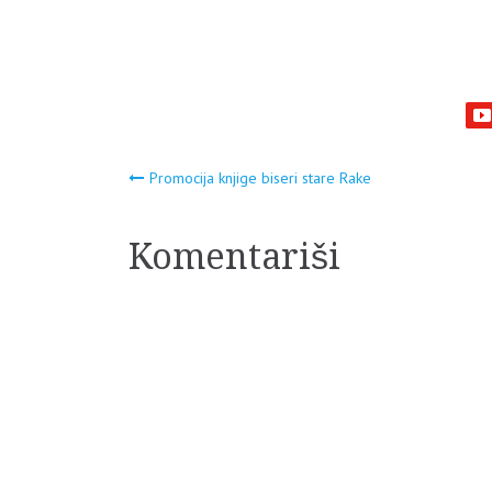
Navigacija
Promocija knjige biseri stare Rake
članaka
Komentariši