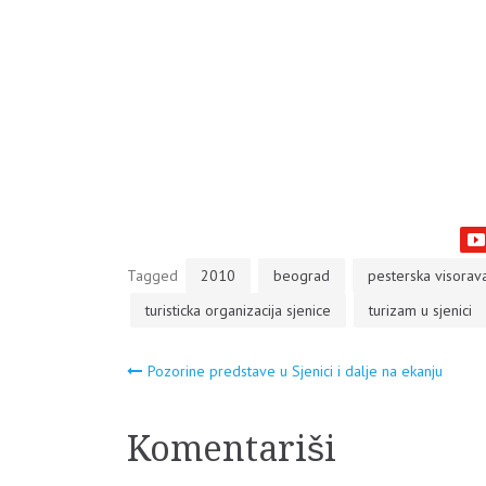
Tagged
2010
beograd
pesterska visorav
turisticka organizacija sjenice
turizam u sjenici
Navigacija
Pozorine predstave u Sjenici i dalje na ekanju
članaka
Komentariši