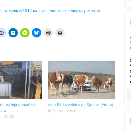
sti-iz-sjenice/3817-na-sajmu-video-prezentacija-pesterske-
.
ukli pažnju domaćih i
Auto Bild izvidnica do Sjenice (Video)
laca
In "Sjenica vesti"
sti 2010"