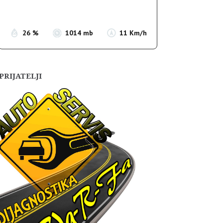
Sunset:
19:56
26 %
1014 mb
11 Km/h
PRIJATELJI