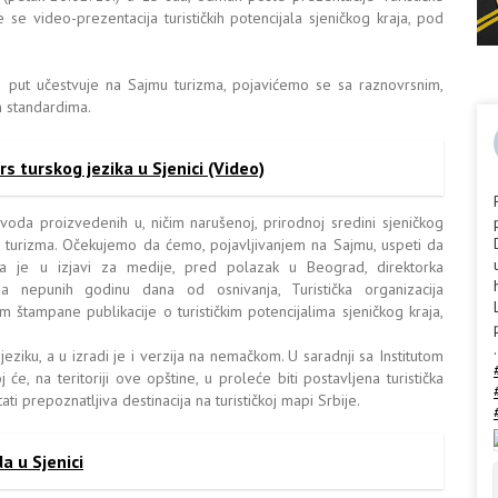
e se video-prezentacija turističkih potencijala sjeničkog kraja, pod
prvi put učestvuje na Sajmu turizma, pojavićemo se sa raznovrsnim,
m standardima.
s turskog jezika u Sjenici (Video)
oda proizvedenih u, ničim narušenoj, prirodnoj sredini sjeničkog
og turizma. Očekujemo da ćemo, pojavljivanjem na Sajmu, uspeti da
ekla je u izjavi za medije, pred polazak u Beograd, direktorka
.Za nepunih godinu dana od osnivanja, Turistička organizacija
m štampane publikacije o turističkim potencijalima sjeničkog kraja,
.
ziku, a u izradi je i verzija na nemačkom. U saradnji sa Institutom
će, na teritoriji ove opštine, u proleće biti postavljena turistička
ti prepoznatljiva destinacija na turističkoj mapi Srbije.
a u Sjenici