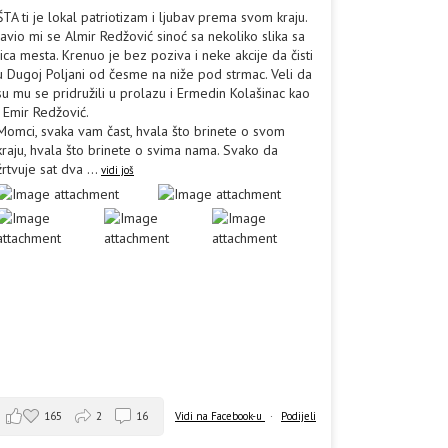
ŠTA ti je lokal patriotizam i ljubav prema svom kraju.
Javio mi se Almir Redžović sinoć sa nekoliko slika sa
lica mesta. Krenuo je bez poziva i neke akcije da čisti
u Dugoj Poljani od česme na niže pod strmac. Veli da
su mu se pridružili u prolazu i Ermedin Kolašinac kao
i Emir Redžović.
Momci, svaka vam čast, hvala što brinete o svom
kraju, hvala što brinete o svima nama. Svako da
žrtvuje sat dva
...
vidi još
165
2
16
Vidi na Facebook-u
·
Podijeli