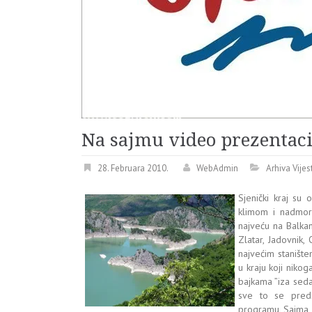
Na sajmu video prezentaci
28. Februara 2010.
WebAdmin
Arhiva Vijes
Sjenički kraj su 
klimom i nadmor
najveću na Balkan
Zlatar, Jadovnik,
najvećim stanište
u kraju koji nikog
bajkama ”iza seda
sve to se pred
programu Sajma, (