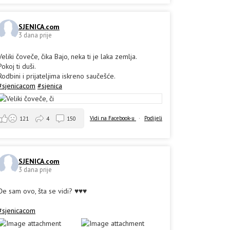
SJENICA.com
3 dana prije
Veliki čoveče, čika Bajo, neka ti je laka zemlja.
Pokoj ti duši.
Rodbini i prijateljima iskreno saučešće.
#sjenicacom
#sjenica
Vidi na Facebook-u
·
Podijeli
121
4
150
SJENICA.com
3 dana prije
Đe sam ovo, šta se vidi? ♥️♥️♥️
#sjenicacom