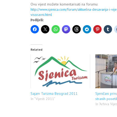
Ovu vijest možete komentarisati na forumu:
http://www.sjenica.com/forum/aktuelna-desavanja-i-vije
visoravni.html
Podijeli:
Related
Sajam Turizma Beograd 2011
Sjeničani priv
In "Vijesti 2011"
stranih poseti
In "Arhiva Vije