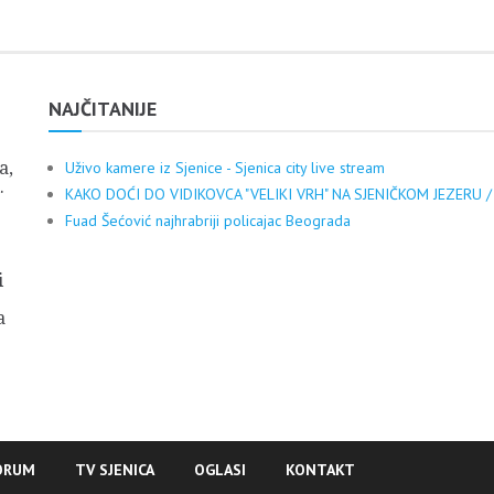
NAJČITANIJE
a,
Uživo kamere iz Sjenice - Sjenica city live stream
.
KAKO DOĆI DO VIDIKOVCA "VELIKI VRH" NA SJENIČKOM JEZERU /
Fuad Šećović najhrabriji policajac Beograda
i
a
ORUM
TV SJENICA
OGLASI
KONTAKT