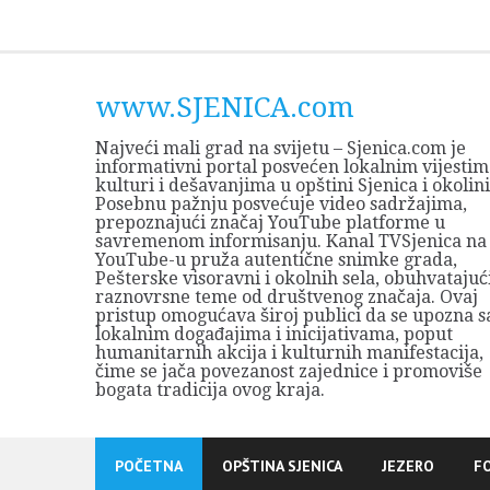
Skip
to
content
www.SJENICA.com
Najveći mali grad na svijetu – Sjenica.com je
informativni portal posvećen lokalnim vijestim
kulturi i dešavanjima u opštini Sjenica i okolini
Posebnu pažnju posvećuje video sadržajima,
prepoznajući značaj YouTube platforme u
savremenom informisanju. Kanal TVSjenica na
YouTube-u pruža autentične snimke grada,
Pešterske visoravni i okolnih sela, obuhvatajuć
raznovrsne teme od društvenog značaja. Ovaj
pristup omogućava široj publici da se upozna s
lokalnim događajima i inicijativama, poput
humanitarnih akcija i kulturnih manifestacija,
čime se jača povezanost zajednice i promoviše
bogata tradicija ovog kraja.
POČETNA
OPŠTINA SJENICA
JEZERO
F