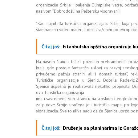
organizacije Srbije i paljenja Olimpijske vatre, održać
nazivom ”Dobrodošli na Peštersku visoravan”!
”Kao najmlađa turistička organizacija u Srbiji, koja 
štampanim i video materijalom, izraženim po evropski
Čitaj još:
Istanbulska opština organizuje kur
Na našem štandu, biće i poznatih prehrambenih proizv
kraja, gde postoje fantastični uslovi za razvoj seosk
privučemo pažnju stranih, ali i domaih turista”, r
Turističke organizacije u Sjenici, Dobrila Radević
Sjenice uspešno je realizovala nekoliko projekata. Osi
ova Turistička organizacija
ima i savremenu veb stranicu na srpskom i engleskom je
za puteve Srbije urađena je i turistička mapa, po kojoj 
signalizacija. Sve to uliva nadu da će Sjenica ubrzo posta
Čitaj još:
Druženje sa planinarima iz Goražd