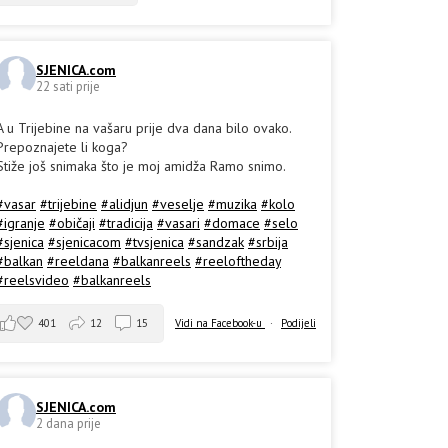
SJENICA.com
22 sati prije
A u Trijebine na vašaru prije dva dana bilo ovako.
Prepoznajete li koga?
Stiže još snimaka što je moj amidža Ramo snimo.
#vasar
#trijebine
#alidjun
#veselje
#muzika
#kolo
#igranje
#običaji
#tradicija
#vasari
#domace
#selo
#sjenica
#sjenicacom
#tvsjenica
#sandzak
#srbija
#balkan
#reeldana
#balkanreels
#reeloftheday
#reelsvideo
#balkanreels
401
12
15
Vidi na Facebook-u
·
Podijeli
SJENICA.com
2 dana prije