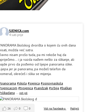
SJENICA.com
4 sati prije
PANORAMA školskog dvorišta o kojem ću ovih dana
pisati, možda već sutra.
Davno nisam prošo tuda, pa mi rekoše haj da
upriječimo... i ja vazda nađem nešto za slikanje, ali
hajde prvo da pođemo od lijepe panorama slike.
Lijepa jer je panorama, pa možeš telefon da
pomeraš, okrećeš i slika se mijenja.
#panorama
#skola
#sjenica
#osnovnaskola
#sjenicacom
#tvsjenica
#sandzak
#srbija
#balkan
#slikadana
...
vidi još
26
0
0
Vidi na Facebook-u
·
Podijeli