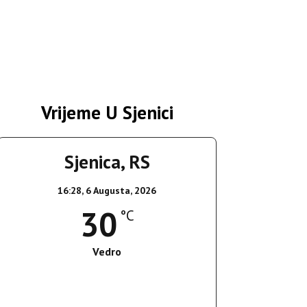
Vrijeme U Sjenici
Sjenica, RS
16:28,
6 Augusta, 2026
30
°C
Vedro
Wind Gust:
9 Km/h
Clouds:
4%
Sunrise:
05:35