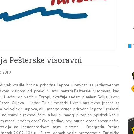
ja Pešterske visoravni
ti 2010
oduvek krasile brojne prirodne lepote i retkosti sa jedinstvenom
skom visinom od preko hiljadu metara.Peštersku visoravan, kao
u i jednu od većih u Evropi, okružuje sedam planina: Golija, Javor,
 Ozren, Giljeva i Ilindar. Tu su meandri Uvca i atraktivno jezero sa
m beloglavih supova, ali i mnoge druge prirodne lepote i retkosti
a ne ostavlja ravnodušnim, a koji su mnogi putopisci opisivali kao u
m mora i sedam gora”. Ove godine, prvi put na organizovan način,
stavlja na Meuđnarodnom sajmu turizma u Beogradu. Prema
petak 26.02.'10.) u 15 sati, odmah posle prezentacije Turističke