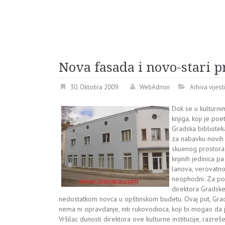
Nova fasada i novo-stari 
30. Oktobra 2009.
WebAdmin
Arhiva vijest
Dok se u kulturni
knjiga, koji je p
Gradska bibliotek
za nabavku novih 
skuenog prostora
knjinih jedinica p
lanova, verovatno 
neophodni. Za posl
direktora Gradske
nedostatkom novca u opštinskom budetu. Ovaj put, Grad
nema ni opravdanje, niti rukovodioca, koji bi mogao da 
Vršilac dunosti direktora ove kulturne institucije, razreše