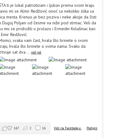
ŠTA ti je lokal patriotizam i ljubav prema svom kraju.
Javio mi se Almir Redžović sinoć sa nekoliko slika sa
lica mesta. Krenuo je bez poziva i neke akcije da čisti
u Dugoj Poljani od česme na niže pod strmac. Veli da
su mu se pridružili u prolazu i Ermedin Kolašinac kao
i Emir Redžović.
Momci, svaka vam čast, hvala što brinete o svom
kraju, hvala što brinete o svima nama. Svako da
žrtvuje sat dva
...
vidi još
167
2
16
Vidi na Facebook-u
·
Podijeli