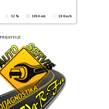
Sunset:
19:55
32 %
1014 mb
18 Km/h
PRIJATELJI