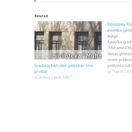
Related
Biblioteka “
posetila sjeni
knjige
Sjenička grad
“Muhamed Abda
danas gimnazij
ovom prilikom
Gradskoj biblioteci potreban novi
poklonila odr
prostor
filozofskog sa
In "Vijesti 201
In "Arhiva vijesti 2007"
direktorka sj
Edina Hamidov
prilokom da j
Abdagić” spr
gimnazijskoj š
nabavci liter