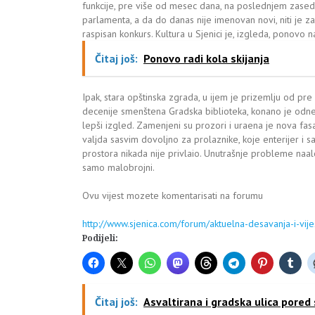
funkcije, pre više od mesec dana, na poslednjem zased
parlamenta, a da do danas nije imenovan novi, niti je za 
raspisan konkurs. Kultura u Sjenici je, izgleda, ponovo n
Čitaj još:
Ponovo radi kola skijanja
Ipak, stara opštinska zgrada, u ijem je prizemlju od pre 
decenije smenštena Gradska biblioteka, konano je odn
lepši izgled. Zamenjeni su prozori i uraena je nova fasa
valjda sasvim dovoljno za prolaznike, koje enterijer i s
prostora nikada nije privlaio. Unutrašnje probleme naal
samo malobrojni.
Ovu vijest mozete komentarisati na forumu
http://www.sjenica.com/forum/aktuelna-desavanja-i-vije
Podijeli:
Čitaj još:
Asvaltirana i gradska ulica pored 