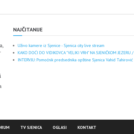
NAJČITANIJE
a,
Uživo kamere iz Sjenice - Sjenica city live stream
.
KAKO DOĆI DO VIDIKOVCA "VELIKI VRH" NA SJENIČKOM JEZERU /
INTERVJU: Pomoćnik predsednika opštine Sjenica Vahid Tahirović
i
a
ORUM
TV SJENICA
OGLASI
KONTAKT