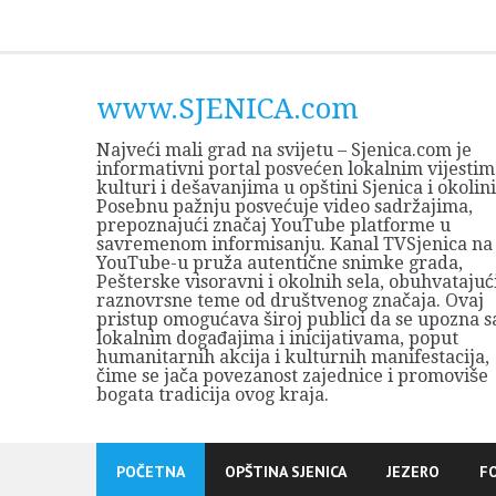
Skip
to
content
www.SJENICA.com
Najveći mali grad na svijetu – Sjenica.com je
informativni portal posvećen lokalnim vijestim
kulturi i dešavanjima u opštini Sjenica i okolini
Posebnu pažnju posvećuje video sadržajima,
prepoznajući značaj YouTube platforme u
savremenom informisanju. Kanal TVSjenica na
YouTube-u pruža autentične snimke grada,
Pešterske visoravni i okolnih sela, obuhvatajuć
raznovrsne teme od društvenog značaja. Ovaj
pristup omogućava široj publici da se upozna s
lokalnim događajima i inicijativama, poput
humanitarnih akcija i kulturnih manifestacija,
čime se jača povezanost zajednice i promoviše
bogata tradicija ovog kraja.
POČETNA
OPŠTINA SJENICA
JEZERO
F