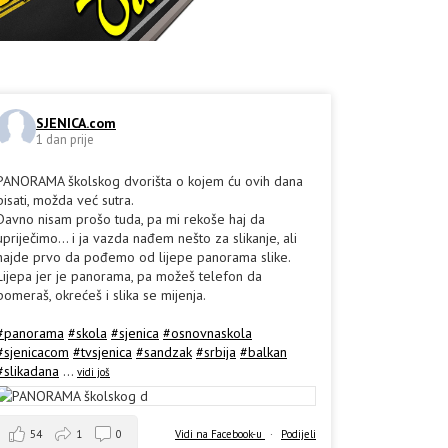
SJENICA.com
1 dan prije
PANORAMA školskog dvorišta o kojem ću ovih dana
pisati, možda već sutra.
Davno nisam prošo tuda, pa mi rekoše haj da
upriječimo... i ja vazda nađem nešto za slikanje, ali
hajde prvo da pođemo od lijepe panorama slike.
Lijepa jer je panorama, pa možeš telefon da
pomeraš, okrećeš i slika se mijenja.
#panorama
#skola
#sjenica
#osnovnaskola
#sjenicacom
#tvsjenica
#sandzak
#srbija
#balkan
#slikadana
...
vidi još
54
1
0
Vidi na Facebook-u
·
Podijeli