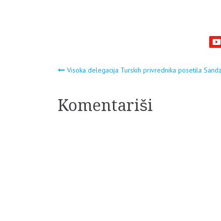
Navigacija
Visoka delegacija Turskih privrednika posetila Sand
članaka
Komentariši