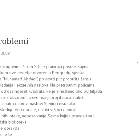
problemi
i 2009
m krugovima širom Srbije planiraju posete Sajma
oetkom ove nedelje otvoren u Beogradu, sjenika
a ”Muhamed Abdagi”, po etvrti put propušta šansu
izdanja i aktuelnih naslova. Na pretrpanim policama
 od osamdeset kvadrata, ve je smešteno oko 30 hiljada
a se, s obzirom na sve manji broj italaca, stalnih
smatra da novi naslovi Sjenici i nisu tako
ednje etiri godine, razliiti vršioci dunosti
 biblioteke, neposeivanje Sajma knjiga pravdali su i
ska biblioteka
je opravda.
n je te