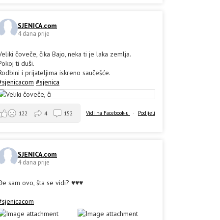
SJENICA.com
4 dana prije
Veliki čoveče, čika Bajo, neka ti je laka zemlja.
Pokoj ti duši.
Rodbini i prijateljima iskreno saučešće.
#sjenicacom
#sjenica
Vidi na Facebook-u
·
Podijeli
122
4
152
SJENICA.com
4 dana prije
Đe sam ovo, šta se vidi? ♥️♥️♥️
#sjenicacom