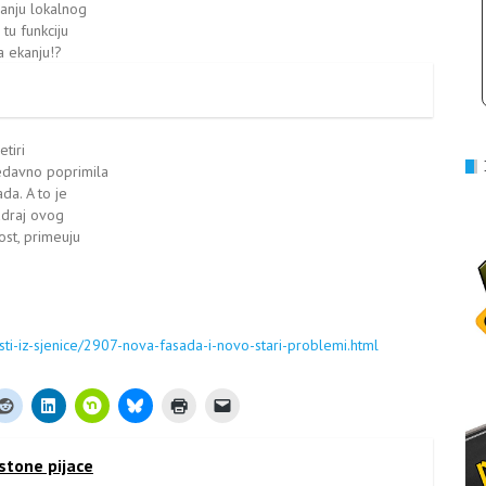
anju lokalnog
tu funkciju
a ekanju!?
etiri
edavno poprimila
da. A to je
adraj ovog
ost, primeuju
sti-iz-sjenice/2907-nova-fasada-i-novo-stari-problemi.html
stone pijace