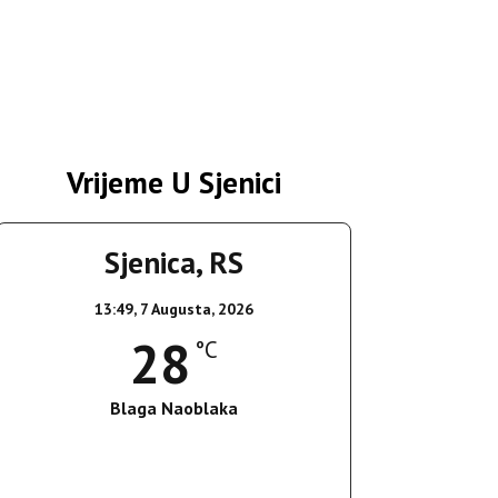
Vrijeme U Sjenici
Sjenica, RS
13:49,
7 Augusta, 2026
28
°C
Blaga Naoblaka
Wind Gust:
23 Km/h
Clouds:
15%
Sunrise:
05:36