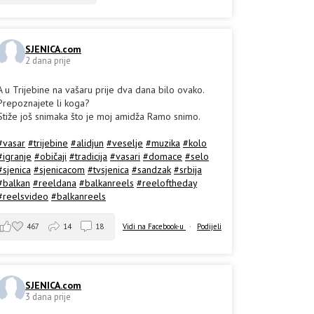
SJENICA.com
2 dana prije
A u Trijebine na vašaru prije dva dana bilo ovako.
Prepoznajete li koga?
Stiže još snimaka što je moj amidža Ramo snimo.
#vasar
#trijebine
#alidjun
#veselje
#muzika
#kolo
#igranje
#običaji
#tradicija
#vasari
#domace
#selo
#sjenica
#sjenicacom
#tvsjenica
#sandzak
#srbija
#balkan
#reeldana
#balkanreels
#reeloftheday
#reelsvideo
#balkanreels
467
14
18
Vidi na Facebook-u
·
Podijeli
SJENICA.com
3 dana prije