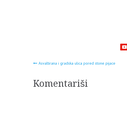
Navigacija
Asvaltirana i gradska ulica pored stone pijace
članaka
Komentariši