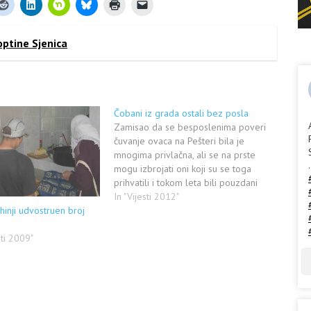
optine Sjenica
Čobani iz grada ostali bez posla
Zamisao da se besposlenima poveri
čuvanje ovaca na Pešteri bila je
mnogima privlačna, ali se na prste
.
mogu izbrojati oni koji su se toga
prihvatili i tokom leta bili pouzdani
čuvari stada Projekat Unije stočara sa
In "Vijesti 2012"
hinji udvostruen broj
Pešteri, o gradskim čuvarima ovaca,
nije uspeo (Foto M. Dugalić) Sjenica –
sti 2009"
Ne umeju…