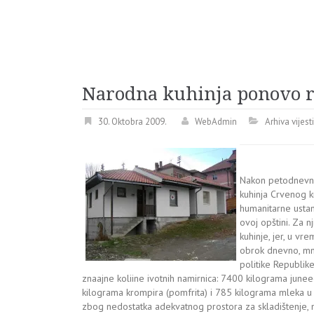
Narodna kuhinja ponovo r
30. Oktobra 2009.
WebAdmin
Arhiva vijest
Nakon petodnevne
kuhinja Crvenog kr
humanitarne usta
ovoj opštini. Za nj
kuhinje, jer, u v
obrok dnevno, mno
politike Republik
znaajne koliine ivotnih namirnica: 7400 kilograma jun
kilograma krompira (pomfrita) i 785 kilograma mleka u
zbog nedostatka adekvatnog prostora za skladištenje, 