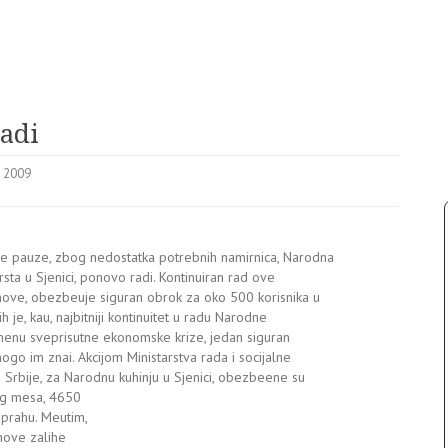
adi
i 2009
 pauze, zbog nedostatka potrebnih namirnica, Narodna
sta u Sjenici, ponovo radi. Kontinuiran rad ove
nove, obezbeuje siguran obrok za oko 500 korisnika u
ih je, kau, najbitniji kontinuitet u radu Narodne
remenu sveprisutne ekonomske krize, jedan siguran
go im znai. Akcijom Ministarstva rada i socijalne
e Srbije, za Narodnu kuhinju u Sjenici, obezbeene su
eeg mesa, 4650
 prahu. Meutim,
nove zalihe