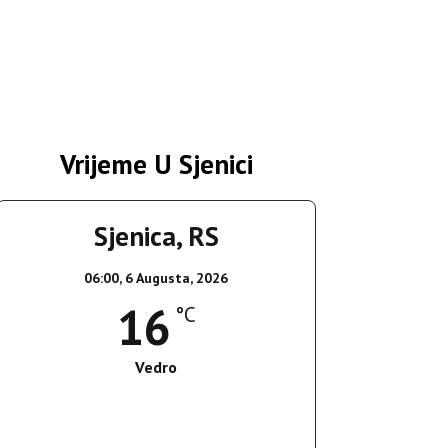
Vrijeme U Sjenici
Sjenica, RS
06:00,
6 Augusta, 2026
16
°C
Vedro
Wind Gust:
6 Km/h
Clouds:
0%
Sunrise:
05:35