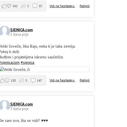
162
2
15
Vidi na Facebook-u
·
Podijeli
SJENICA.com
2 dana prije
Veliki čoveče, čika Bajo, neka ti je laka zemlja.
Pokoj ti duši.
Rodbini i prijateljima iskreno saučešće.
#sjenicacom
#sjenica
Vidi na Facebook-u
·
Podijeli
120
5
147
SJENICA.com
3 dana prije
Đe sam ovo, šta se vidi? ♥️♥️♥️