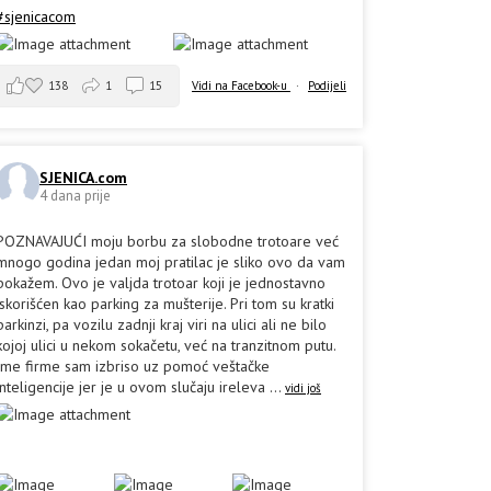
#sjenicacom
138
1
15
Vidi na Facebook-u
·
Podijeli
SJENICA.com
4 dana prije
POZNAVAJUĆI moju borbu za slobodne trotoare već
mnogo godina jedan moj pratilac je sliko ovo da vam
pokažem. Ovo je valjda trotoar koji je jednostavno
iskorišćen kao parking za mušterije. Pri tom su kratki
parkinzi, pa vozilu zadnji kraj viri na ulici ali ne bilo
kojoj ulici u nekom sokačetu, već na tranzitnom putu.
Ime firme sam izbriso uz pomoć veštačke
inteligencije jer je u ovom slučaju ireleva
...
vidi još