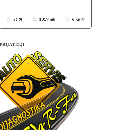
Sunset:
19:56
53 %
1019 mb
6 Km/h
PRIJATELJI