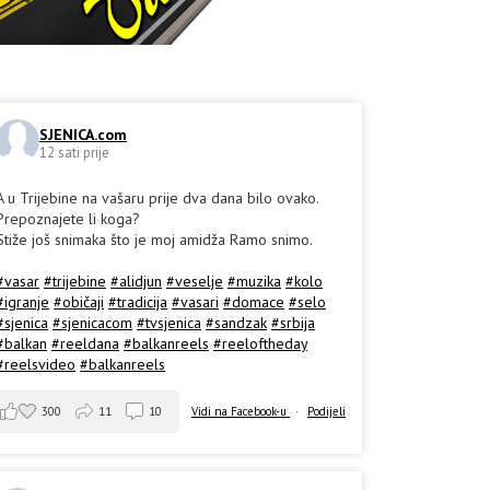
SJENICA.com
12 sati prije
A u Trijebine na vašaru prije dva dana bilo ovako.
Prepoznajete li koga?
Stiže još snimaka što je moj amidža Ramo snimo.
#vasar
#trijebine
#alidjun
#veselje
#muzika
#kolo
#igranje
#običaji
#tradicija
#vasari
#domace
#selo
#sjenica
#sjenicacom
#tvsjenica
#sandzak
#srbija
#balkan
#reeldana
#balkanreels
#reeloftheday
#reelsvideo
#balkanreels
300
11
10
Vidi na Facebook-u
·
Podijeli