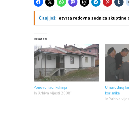
Čitaj još:
etvrta redovna sednica skuptine 
Related
Ponovo radi kuhinja
U narodnoj ku
In "Arhiva vijesti 2008"
korisnika
In "Arhiva vije