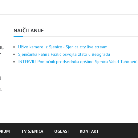
NAJČITANIJE
a,
Uživo kamere iz Sjenice - Sjenica city live stream
.
Sjeničanka Fahira Fazlić osvojila zlato u Beogradu
INTERVJU: Pomoćnik predsednika opštine Sjenica Vahid Tahirović
i
a
ORUM
TV SJENICA
OGLASI
KONTAKT