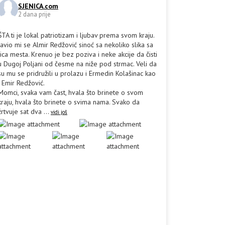
SJENICA.com
2 dana prije
ŠTA ti je lokal patriotizam i ljubav prema svom kraju.
Javio mi se Almir Redžović sinoć sa nekoliko slika sa
lica mesta. Krenuo je bez poziva i neke akcije da čisti
u Dugoj Poljani od česme na niže pod strmac. Veli da
su mu se pridružili u prolazu i Ermedin Kolašinac kao
i Emir Redžović.
Momci, svaka vam čast, hvala što brinete o svom
kraju, hvala što brinete o svima nama. Svako da
žrtvuje sat dva
...
vidi još