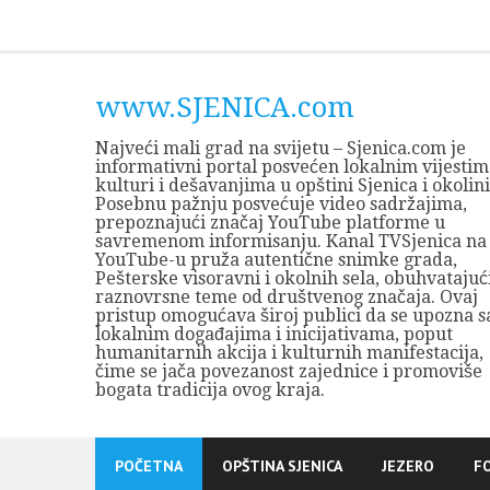
Skip
to
content
www.SJENICA.com
Najveći mali grad na svijetu – Sjenica.com je
informativni portal posvećen lokalnim vijestim
kulturi i dešavanjima u opštini Sjenica i okolini
Posebnu pažnju posvećuje video sadržajima,
prepoznajući značaj YouTube platforme u
savremenom informisanju. Kanal TVSjenica na
YouTube-u pruža autentične snimke grada,
Pešterske visoravni i okolnih sela, obuhvatajuć
raznovrsne teme od društvenog značaja. Ovaj
pristup omogućava široj publici da se upozna s
lokalnim događajima i inicijativama, poput
humanitarnih akcija i kulturnih manifestacija,
čime se jača povezanost zajednice i promoviše
bogata tradicija ovog kraja.
POČETNA
OPŠTINA SJENICA
JEZERO
F