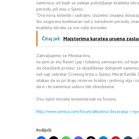
namirnica, od kojih se oekuje poboljšanje kvaliteta ob
periodu, još nisu u Sjenici.
”Ova nova, koliinski i sadrajno, izuzetno znaajna donacij
što osigurava kontinuiran rad u narednom periodu, znai
kvaliteta obroka za sve naše korisnike.
Čitaj još:
Majstorima karatea uruena zaslu
Zahvaljujemo se Ministarstvu,
na ijem je elu Rasim Ljaji i lokalnoj samoupravi, od ko
da obezbedi prostor za skladištenje dobijenih namirnica
naš sajt, sekretar Crvenog krsta u Sjenici, Murat Karišik.
istakao da su pri kraju rezerve brašna i jestivog ulja i i
da e i te namirnice uskoro biti obezbeene.
Ovu vijest mozete komentarisati na forumu
http://www.sjenica.com/forum/aktuelna-desavanja-i-vije
Podijeli: