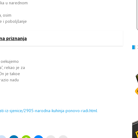
roka u narednom
a, osim
e i poboljšanje
na priznanja
je oekujemo
”, rekao je za
 On je takoe
zrazio nadu
sti-iz-sjenice/2905-narodna-kuhinja-ponovo-radi.html