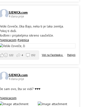
SJENICA.com
4 dana prije
Veliki čoveče, čika Bajo, neka ti je laka zemlja.
Pokoj ti duši.
Rodbini i prijateljima iskreno saučešće.
#sjenicacom
#sjenica
Vidi na Facebook-u
·
Podijeli
122
4
152
SJENICA.com
4 dana prije
Đe sam ovo, šta se vidi? ♥️♥️♥️
#sjenicacom