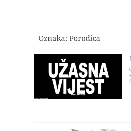
Oznaka:
Porodica
v
S