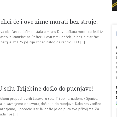
Jelići će i ove zime morati bez struje!
Sva obećanja Jelićima ostala u mraku Devetočlana porodica Jelić iz
zaseoka Janturine na Pešteru i ovu zimu dočekuje bez električne
nergije. Iz EPS još nije stigao nalog da radnici EDB […]
.
U selu Trijebine došlo do pucnjave!
Tokom prepodnevnih časova, u selu Trijebine, nadomak Sjenice,
kako saznajemo od izvora, došlo je do pucnjave. Kako nezvanično
aznajemo, u porodici Karišik došlo je do pucnjave pištoljima. Za
ada nije […]