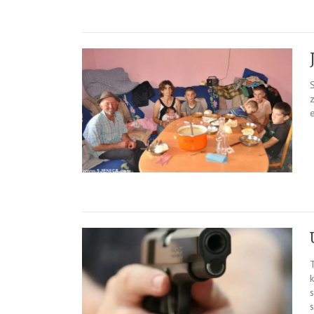
e
s
s