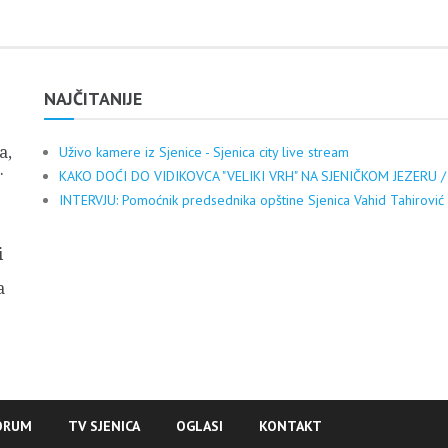
NAJČITANIJE
a,
Uživo kamere iz Sjenice - Sjenica city live stream
.
KAKO DOĆI DO VIDIKOVCA "VELIKI VRH" NA SJENIČKOM JEZERU /
INTERVJU: Pomoćnik predsednika opštine Sjenica Vahid Tahirović
i
a
ORUM
TV SJENICA
OGLASI
KONTAKT