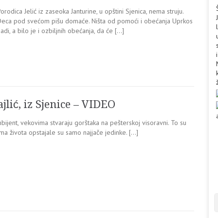
orodica Jelić iz zaseoka Janturine, u opštini Sjenica, nema struju.
Deca pod svećom pišu domaće. Ništa od pomoći i obećanja Uprkos
adi, a bilo je i ozbiljnih obećanja, da će […]
lić, iz Sjenice – VIDEO
mbijent, vekovima stvaraju gorštaka na pešterskoj visoravni. To su
ma života opstajale su samo najjače jedinke. […]