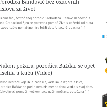
Porodica Bandović bez osnovnih
uslova za život
Siromašnoj, šestočlanoj porodici Slobodana i Stanke Bandović iz
sela Gradac kod Sjenice potrebna pomoć. Žive u udžerici od blata,
a zbog teške nemaštine nisu lečili dete U selu Gradac na […]
Nakon požara, porodica Baždar se opet
uselila u kuću (Video)
akon nesreće koja ih je zadesila, kada im je izgorela kuća,
porodica Baždar se posle nepunih mesec dana vratila u svoj dom.
Zahvaljujući pomoći i velikom srcu naših meštana, petočlana […]