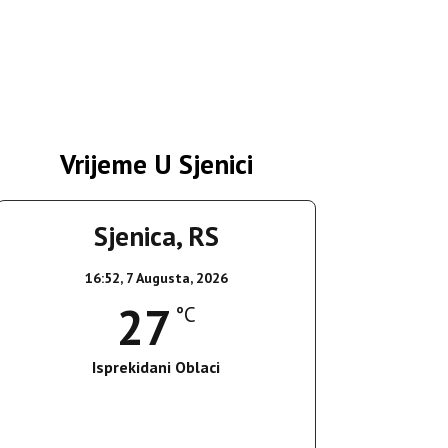
Vrijeme U Sjenici
Sjenica, RS
16:52,
7 Augusta, 2026
27
°C
Isprekidani Oblaci
Wind Gust:
18 Km/h
Clouds:
70%
Sunrise:
05:36