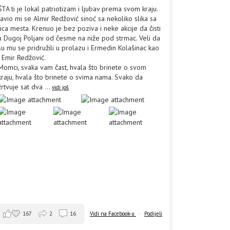
ŠTA ti je lokal patriotizam i ljubav prema svom kraju.
Javio mi se Almir Redžović sinoć sa nekoliko slika sa
lica mesta. Krenuo je bez poziva i neke akcije da čisti
u Dugoj Poljani od česme na niže pod strmac. Veli da
su mu se pridružili u prolazu i Ermedin Kolašinac kao
i Emir Redžović.
Momci, svaka vam čast, hvala što brinete o svom
kraju, hvala što brinete o svima nama. Svako da
žrtvuje sat dva
...
vidi još
167
2
16
Vidi na Facebook-u
·
Podijeli