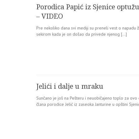
Porodica Papić iz Sjenice optužu
– VIDEO
Pre nekoliko dana svi mediji su preneli vest o napadu žen
sekirom kada je on došao da privede njenog […]
Jelići i dalje u mraku
Sunčano je još na Pešteru i neuobičajeno toplo za ovo d
člana porodice Jelić iz zaseoka Janturine u opštini Sjeni