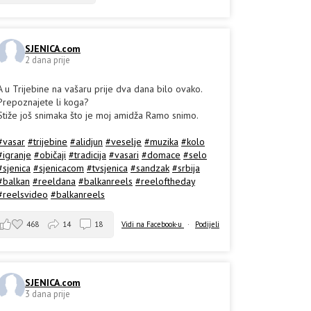
SJENICA.com
2 dana prije
A u Trijebine na vašaru prije dva dana bilo ovako.
Prepoznajete li koga?
Stiže još snimaka što je moj amidža Ramo snimo.
#vasar
#trijebine
#alidjun
#veselje
#muzika
#kolo
#igranje
#običaji
#tradicija
#vasari
#domace
#selo
#sjenica
#sjenicacom
#tvsjenica
#sandzak
#srbija
#balkan
#reeldana
#balkanreels
#reeloftheday
#reelsvideo
#balkanreels
468
14
18
Vidi na Facebook-u
·
Podijeli
SJENICA.com
3 dana prije