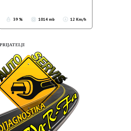
Sunset:
19:55
39 %
1014 mb
12 Km/h
PRIJATELJI