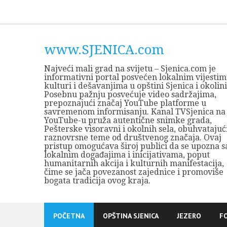
Skip
to
content
www.SJENICA.com
Najveći mali grad na svijetu – Sjenica.com je
informativni portal posvećen lokalnim vijestim
kulturi i dešavanjima u opštini Sjenica i okolini
Posebnu pažnju posvećuje video sadržajima,
prepoznajući značaj YouTube platforme u
savremenom informisanju. Kanal TVSjenica na
YouTube-u pruža autentične snimke grada,
Pešterske visoravni i okolnih sela, obuhvatajuć
raznovrsne teme od društvenog značaja. Ovaj
pristup omogućava široj publici da se upozna s
lokalnim događajima i inicijativama, poput
humanitarnih akcija i kulturnih manifestacija,
čime se jača povezanost zajednice i promoviše
bogata tradicija ovog kraja.
POČETNA
OPŠTINA SJENICA
JEZERO
F