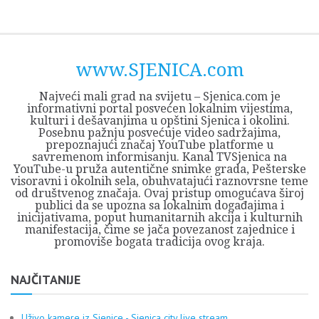
Skip
Opština
JEZERO
FORUM
Početna
Istorija
Privreda
Kultura
Geografija
O
REGIONALNI
ZMAJEVAC
TV
TV
OGLASI
Kontakt
to
Sjenica
Opštine
tvrđavi
CENTAR
iz
SJENICA
content
Sjenica
Sandžaka
www.SJENICA.com
Najveći mali grad na svijetu – Sjenica.com je
informativni portal posvećen lokalnim vijestima,
kulturi i dešavanjima u opštini Sjenica i okolini.
Posebnu pažnju posvećuje video sadržajima,
prepoznajući značaj YouTube platforme u
savremenom informisanju. Kanal TVSjenica na
YouTube-u pruža autentične snimke grada, Pešterske
visoravni i okolnih sela, obuhvatajući raznovrsne teme
od društvenog značaja. Ovaj pristup omogućava široj
publici da se upozna sa lokalnim događajima i
inicijativama, poput humanitarnih akcija i kulturnih
manifestacija, čime se jača povezanost zajednice i
promoviše bogata tradicija ovog kraja.
NAJČITANIJE
Uživo kamere iz Sjenice - Sjenica city live stream