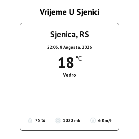
Vrijeme U Sjenici
Sjenica, RS
22:03,
8 Augusta, 2026
18
°C
Vedro
Wind Gust:
6 Km/h
Clouds:
3%
Sunrise:
05:37
Sunset:
19:54
75 %
1020 mb
6 Km/h