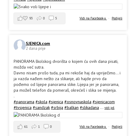
93
0
5
Vidi na Facebook-u
·
Podijeli
SJENICA.com
2 dana prije
PANORAMA školskog dvorišta o kojem ću ovih dana pisati,
možda već sutra.
Davno nisam prošo tuda, pa mi rekoše haj da upriječimo... i
ja vazda nađem nešto za slikanje, ali hajde prvo da
pođemo od lijepe panorama slike. Lijepa jer je panorama,
pa možeš telefon da pomeraš, okrećeš i slika se mijenja.
.
#panorama
#skola
#sjenica
#osnovnaskola
#sjenicacom
#tvsjenica
#sandzak
#srbija
#balkan
#slikadana
...
vidi još
61
1
0
Vidi na Facebook-u
·
Podijeli