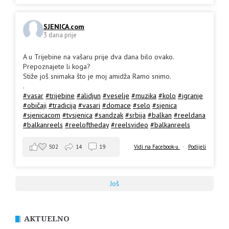
SJENICA.com
3 dana prije
A u Trijebine na vašaru prije dva dana bilo ovako.
Prepoznajete li koga?
Stiže još snimaka što je moj amidža Ramo snimo.
.
#vasar
#trijebine
#alidjun
#veselje
#muzika
#kolo
#igranje
#običaji
#tradicija
#vasari
#domace
#selo
#sjenica
#sjenicacom
#tvsjenica
#sandzak
#srbija
#balkan
#reeldana
#balkanreels
#reeloftheday
#reelsvideo
#balkanreels
502
14
19
Vidi na Facebook-u
·
Podijeli
Još
AKTUELNO