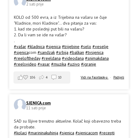
2 sati prije
KOLO od 500 evra, a iz Trijebina na vašaru se čuje
"Kladnice, mori Kladnice"... dva pitanja za vas:
1. kad ste poslednji put bili na vašaru?
2. Da li vam se ide na vašar?
.
#vašar
#kladnica
#sjenica
#trijebine
#selo
#veselje
#sjenica
com
#sandzak
#srbija
#balkan
#tvsjenica
#reeloftheday
#reeldana
#videodana
#snimakdana
#reelsvideo
#vasar
#muzika
#uzivo
#igranje
106
4
10
Vidi na Facebook-u
·
Podijeli
SJENICA.com
11 sati prije
SAD su šljive trenutno aktuelne. Kolač koji obavezno treba
da probate.
#kolaci
#marininakuhinja
#sjenica
#sjenicacom
#recepti