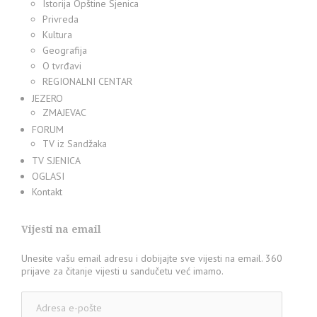
Istorija Opštine Sjenica
Privreda
Kultura
Geografija
O tvrđavi
REGIONALNI CENTAR
JEZERO
ZMAJEVAC
FORUM
TV iz Sandžaka
TV SJENICA
OGLASI
Kontakt
Vijesti na email
Unesite vašu email adresu i dobijajte sve vijesti na email. 360
prijave za čitanje vijesti u sandučetu već imamo.
Adresa
e-