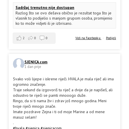
Sadržaj trenutno nije dostupan
Razlog što se ovo dešava obično je rezultat toga što je
vlasnik to podijelio s manjom grupom osoba, promijenio
ko to može vidjeti ili je izbrisano.
2
0
0
Vidi na Facebook-u
·
Podijeli
SJENICA.com
1 dan prije
Svako voli lijepe i iskrene riječi. HVALA je mala riječ ali ima
ogromno značenje.
Traje sekund da izgovoriš tu riječ a dvije da je napišeš, ali
odsustvo te riječi se pamti mnooogo duže.
Ringo, da si ti nama živ i zdrav još mnogo godina. Meni
tvoje riječi mnogo znače.
Imate pozdrave Zejna i ti od moje Marine a od mene
masuz selam!
.
#hvala
#sjenica
#sjenicacom