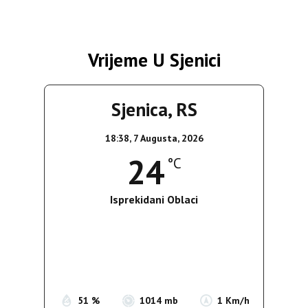
člancima
Vrijeme U Sjenici
Sjenica, RS
18:38,
7 Augusta, 2026
24
°C
Isprekidani Oblaci
Wind Gust:
1 Km/h
Clouds:
63%
Sunrise:
05:36
Sunset:
19:55
51 %
1014 mb
1 Km/h