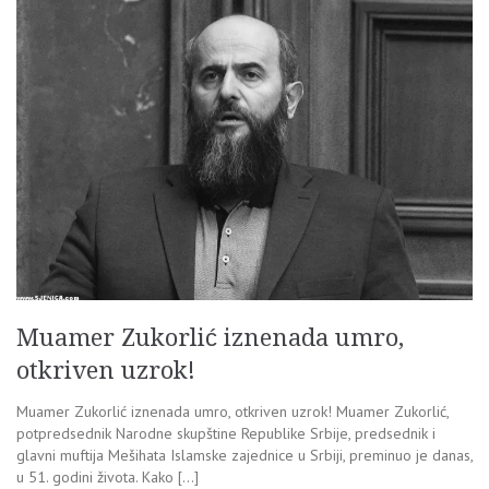
Muamer Zukorlić iznenada umro,
otkriven uzrok!
Muamer Zukorlić iznenada umro, otkriven uzrok! Muamer Zukorlić,
potpredsednik Narodne skupštine Republike Srbije, predsednik i
glavni muftija Mešihata Islamske zajednice u Srbiji, preminuo je danas,
u 51. godini života. Kako […]