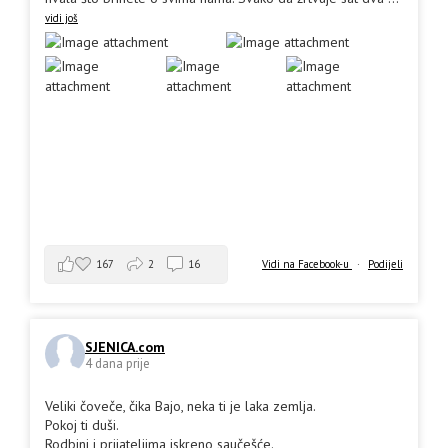
vidi još
167
2
16
Vidi na Facebook-u
·
Podijeli
SJENICA.com
4 dana prije
Veliki čoveče, čika Bajo, neka ti je laka zemlja.
Pokoj ti duši.
Rodbini i prijateljima iskreno saučešće.