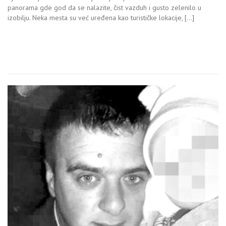
panorama gde god da se nalazite, čist vazduh i gusto zelenilo u
izobilju. Neka mesta su već uređena kao turističke lokacije, […]