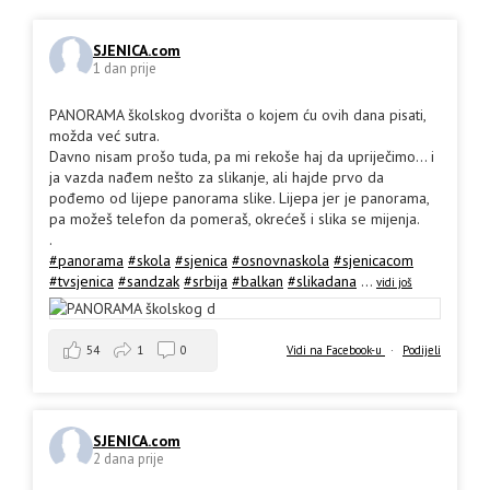
SJENICA.com
1 dan prije
PANORAMA školskog dvorišta o kojem ću ovih dana pisati,
možda već sutra.
Davno nisam prošo tuda, pa mi rekoše haj da upriječimo... i
ja vazda nađem nešto za slikanje, ali hajde prvo da
pođemo od lijepe panorama slike. Lijepa jer je panorama,
pa možeš telefon da pomeraš, okrećeš i slika se mijenja.
.
#panorama
#skola
#sjenica
#osnovnaskola
#sjenicacom
#tvsjenica
#sandzak
#srbija
#balkan
#slikadana
...
vidi još
54
1
0
Vidi na Facebook-u
·
Podijeli
SJENICA.com
2 dana prije