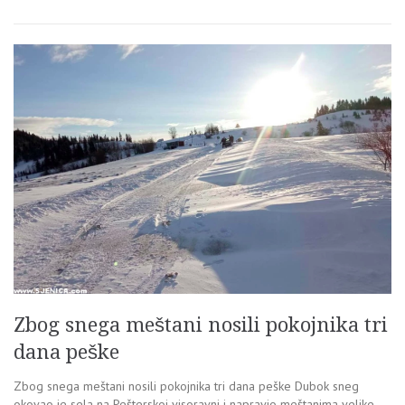
Zbog snega meštani nosili pokojnika tri
dana peške
Zbog snega meštani nosili pokojnika tri dana peške Dubok sneg
okovao je sela na Pešterskoj visoravni i napravio meštanima velike