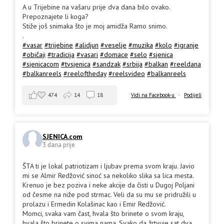
A u Trijebine na vašaru prije dva dana bilo ovako.
Prepoznajete li koga?
Stiže još snimaka što je moj amidža Ramo snimo.
.
#vasar
#trijebine
#alidjun
#veselje
#muzika
#kolo
#igranje
#običaji
#tradicija
#vasari
#domace
#selo
#sjenica
#sjenicacom
#tvsjenica
#sandzak
#srbija
#balkan
#reeldana
#balkanreels
#reeloftheday
#reelsvideo
#balkanreels
474
14
18
Vidi na Facebook-u
·
Podijeli
SJENICA.com
3 dana prije
ŠTA ti je lokal patriotizam i ljubav prema svom kraju. Javio
mi se Almir Redžović sinoć sa nekoliko slika sa lica mesta.
Krenuo je bez poziva i neke akcije da čisti u Dugoj Poljani
od česme na niže pod strmac. Veli da su mu se pridružili u
prolazu i Ermedin Kolašinac kao i Emir Redžović.
Momci, svaka vam čast, hvala što brinete o svom kraju,
hvala što brinete o svima nama. Svako da žrtvuje sat dva
...