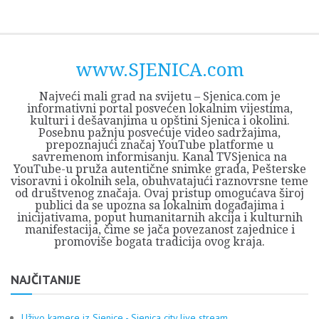
Skip
Opština
JEZERO
FORUM
Početna
Istorija
Privreda
Kultura
Geografija
O
REGIONALNI
ZMAJEVAC
TV
TV
OGLASI
Kontakt
to
Sjenica
Opštine
tvrđavi
CENTAR
iz
SJENICA
content
Sjenica
Sandžaka
www.SJENICA.com
Najveći mali grad na svijetu – Sjenica.com je
informativni portal posvećen lokalnim vijestima,
kulturi i dešavanjima u opštini Sjenica i okolini.
Posebnu pažnju posvećuje video sadržajima,
prepoznajući značaj YouTube platforme u
savremenom informisanju. Kanal TVSjenica na
YouTube-u pruža autentične snimke grada, Pešterske
visoravni i okolnih sela, obuhvatajući raznovrsne teme
od društvenog značaja. Ovaj pristup omogućava široj
publici da se upozna sa lokalnim događajima i
inicijativama, poput humanitarnih akcija i kulturnih
manifestacija, čime se jača povezanost zajednice i
promoviše bogata tradicija ovog kraja.
NAJČITANIJE
Uživo kamere iz Sjenice - Sjenica city live stream