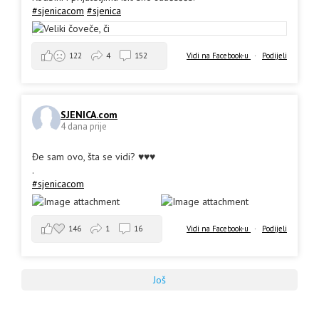
#sjenicacom
#sjenica
Vidi na Facebook-u
·
Podijeli
122
4
152
SJENICA.com
4 dana prije
Đe sam ovo, šta se vidi? ♥️♥️♥️
.
#sjenicacom
146
1
16
Vidi na Facebook-u
·
Podijeli
Još