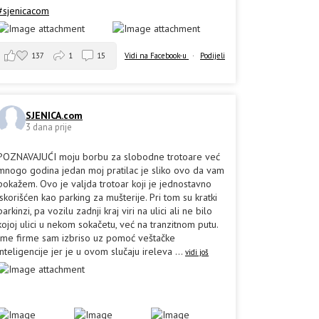
#sjenicacom
137
1
15
Vidi na Facebook-u
·
Podijeli
SJENICA.com
3 dana prije
POZNAVAJUĆI moju borbu za slobodne trotoare već
mnogo godina jedan moj pratilac je sliko ovo da vam
pokažem. Ovo je valjda trotoar koji je jednostavno
iskorišćen kao parking za mušterije. Pri tom su kratki
parkinzi, pa vozilu zadnji kraj viri na ulici ali ne bilo
kojoj ulici u nekom sokačetu, već na tranzitnom putu.
Ime firme sam izbriso uz pomoć veštačke
inteligencije jer je u ovom slučaju ireleva
...
vidi još