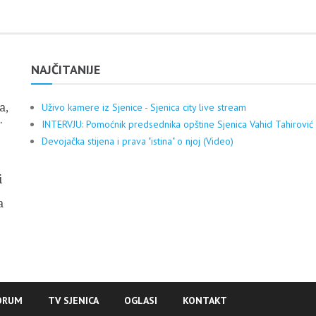
NAJČITANIJE
a,
Uživo kamere iz Sjenice - Sjenica city live stream
.
INTERVJU: Pomoćnik predsednika opštine Sjenica Vahid Tahirović
Devojačka stijena i prava "istina" o njoj (Video)
i
a
ORUM
TV SJENICA
OGLASI
KONTAKT