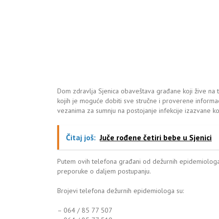
Dom zdravlja Sjenica obaveštava građane koji žive na te
kojih je moguće dobiti sve stručne i proverene informa
vezanima za sumnju na postojanje infekcije izazvane k
Čitaj još:
Juče rođene četiri bebe u Sjenici
Putem ovih telefona građani od dežurnih epidemiologa 
preporuke o daljem postupanju.
Brojevi telefona dežurnih epidemiologa su:
– 064 / 85 77 507