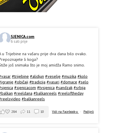
SJENICA.com
6 sati prije
A u Trijebine na vašaru prije dva dana bilo ovako.
Prepoznajete li koga?
Stiže još snimaka što je moj amidža Ramo snimo.
#vasar
#trijebine
#alidjun
#veselje
#muzika
#kolo
#igranje
#običaji
#tradicija
#vasari
#domace
#selo
#sjenica
#sjenicacom
#tvsjenica
#sandzak
#srbija
#balkan
#reeldana
#balkanreels
#reeloftheday
#reelsvideo
#balkanreels
284
11
10
Vidi na Facebook-u
·
Podijeli