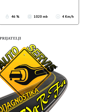
Sunset:
19:56
46 %
1020 mb
4 Km/h
PRIJATELJI