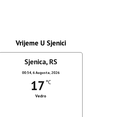
Vrijeme U Sjenici
Sjenica, RS
00:54,
6 Augusta, 2026
17
°C
Vedro
Wind Gust:
4 Km/h
Clouds:
0%
Sunrise:
05:35