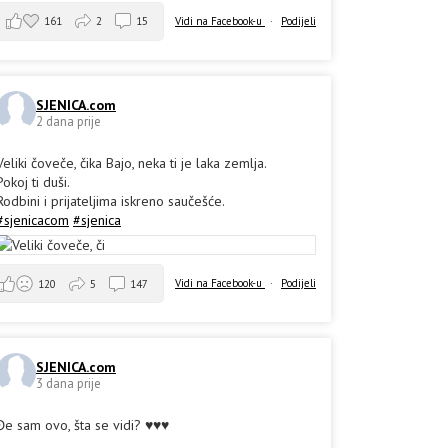
161
2
15
Vidi na Facebook-u
·
Podijeli
SJENICA.com
2 dana prije
Veliki čoveče, čika Bajo, neka ti je laka zemlja.
Pokoj ti duši.
Rodbini i prijateljima iskreno saučešće.
#sjenicacom
#sjenica
Vidi na Facebook-u
·
Podijeli
120
5
147
SJENICA.com
3 dana prije
Đe sam ovo, šta se vidi? ♥️♥️♥️