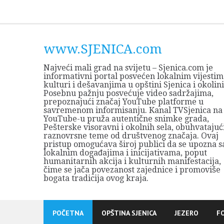
Skip
to
content
www.SJENICA.com
Najveći mali grad na svijetu – Sjenica.com je
informativni portal posvećen lokalnim vijestim
kulturi i dešavanjima u opštini Sjenica i okolini
Posebnu pažnju posvećuje video sadržajima,
prepoznajući značaj YouTube platforme u
savremenom informisanju. Kanal TVSjenica na
YouTube-u pruža autentične snimke grada,
Pešterske visoravni i okolnih sela, obuhvatajuć
raznovrsne teme od društvenog značaja. Ovaj
pristup omogućava široj publici da se upozna s
lokalnim događajima i inicijativama, poput
humanitarnih akcija i kulturnih manifestacija,
čime se jača povezanost zajednice i promoviše
bogata tradicija ovog kraja.
POČETNA
OPŠTINA SJENICA
JEZERO
F