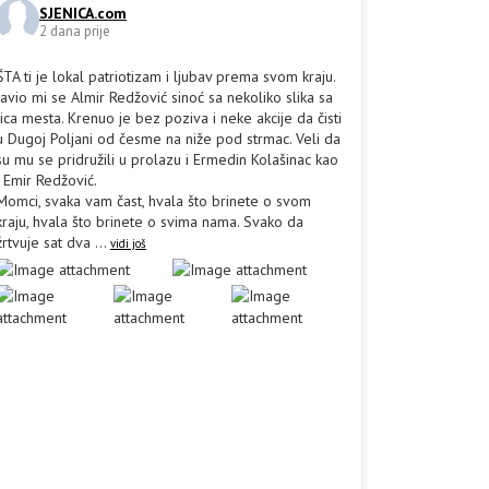
SJENICA.com
2 dana prije
ŠTA ti je lokal patriotizam i ljubav prema svom kraju.
Javio mi se Almir Redžović sinoć sa nekoliko slika sa
lica mesta. Krenuo je bez poziva i neke akcije da čisti
u Dugoj Poljani od česme na niže pod strmac. Veli da
su mu se pridružili u prolazu i Ermedin Kolašinac kao
i Emir Redžović.
Momci, svaka vam čast, hvala što brinete o svom
kraju, hvala što brinete o svima nama. Svako da
žrtvuje sat dva
...
vidi još