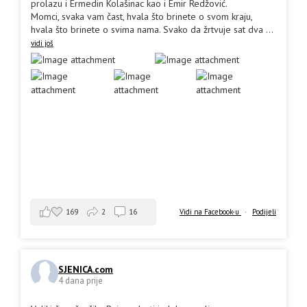
prolazu i Ermedin Kolašinac kao i Emir Redžović.
Momci, svaka vam čast, hvala što brinete o svom kraju,
hvala što brinete o svima nama. Svako da žrtvuje sat dva
...
vidi još
169
2
16
Vidi na Facebook-u
·
Podijeli
SJENICA.com
4 dana prije