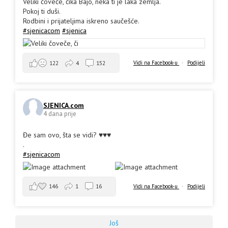
Veliki čoveče, čika Bajo, neka ti je laka zemlja.
Pokoj ti duši.
Rodbini i prijateljima iskreno saučešće.
#sjenicacom
#sjenica
Vidi na Facebook-u
·
Podijeli
122
4
152
SJENICA.com
4 dana prije
Đe sam ovo, šta se vidi? ♥️♥️♥️
.
#sjenicacom
146
1
16
Vidi na Facebook-u
·
Podijeli
Još