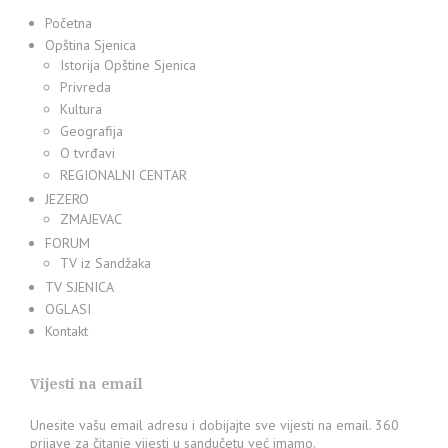
Početna
Opština Sjenica
Istorija Opštine Sjenica
Privreda
Kultura
Geografija
O tvrđavi
REGIONALNI CENTAR
JEZERO
ZMAJEVAC
FORUM
TV iz Sandžaka
TV SJENICA
OGLASI
Kontakt
Vijesti na email
Unesite vašu email adresu i dobijajte sve vijesti na email. 360
prijave za čitanje vijesti u sandučetu već imamo.