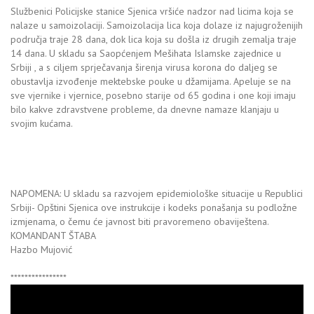
Službenici Policijske stanice Sjenica vršiće nadzor nad licima koja se
nalaze u samoizolaciji. Samoizolacija lica koja dolaze iz najugroženijih
područja traje 28 dana, dok lica koja su došla iz drugih zemalja traje
14 dana. U skladu sa Saopćenjem Mešihata Islamske zajednice u
Srbiji , a s ciljem sprječavanja širenja virusa korona do daljeg se
obustavlja izvođenje mektebske pouke u džamijama. Apeluje se na
sve vjernike i vjernice, posebno starije od 65 godina i one koji imaju
bilo kakve zdravstvene probleme, da dnevne namaze klanjaju u
svojim kućama.
NAPOMENA: U skladu sa razvojem epidemiološke situacije u Republici
Srbiji- Opštini Sjenica ove instrukcije i kodeks ponašanja su podložne
izmjenama, o čemu će javnost biti pravoremeno obaviještena.
KOMANDANT ŠTABA
Hazbo Mujović
****************