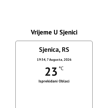
Vrijeme U Sjenici
Sjenica, RS
19:54,
7 Augusta, 2026
23
°C
Isprekidani Oblaci
Wind Gust:
4 Km/h
Clouds:
61%
Sunrise:
05:36
Sunset:
19:55