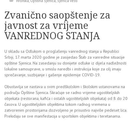
Hronika
,
Opstina Sjenica
,
Sjenica vesti
Zvanično saopštenje za
javnost za vrijeme
VANREDNOG STANJA
U skladu sa Odlukom o proglašenju vanrednog stanja u Republici
Srbiji, 17. marta 2020 godine je zasijedao Štab za vanredne situacije
opštine Sjenica. Na zasedanju su donijete odluke iz dijela nadležnosti
lokalne samouprave, u smislu naredbi i instrukcija koje za cilj imaju
sprečavanje, suzbijanje i gašenje epidemije COVID-19.
Obustavlja se nastava u svim predškolskim i školskim ustanovama na
području Opštine Sjenica. Skraćuje se radno vrijeme ugostiteljskih
objekata (restorana, kafića i ostalih ugostiteljskih objekata) od 8 do 20
časova. U ugostiteljskim objektima tokom radnog vremena u
zatvorenim prostorijama dozvoljeno je prisustvo najviše pedeset lica.
Prekidaju se sve manifestacija u sportskim objektima i teretanama.