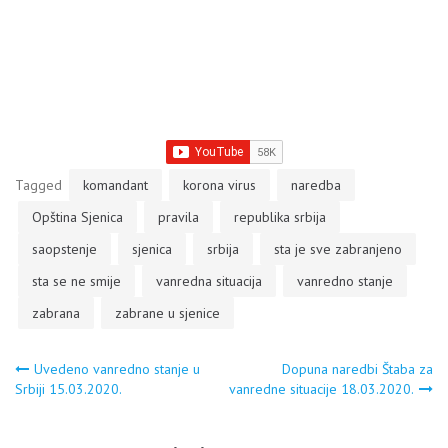
Tagged
komandant
korona virus
naredba
Opština Sjenica
pravila
republika srbija
saopstenje
sjenica
srbija
sta je sve zabranjeno
sta se ne smije
vanredna situacija
vanredno stanje
zabrana
zabrane u sjenice
Navigacija
Uvedeno vanredno stanje u
Dopuna naredbi Štaba za
Srbiji 15.03.2020.
vanredne situacije 18.03.2020.
članaka