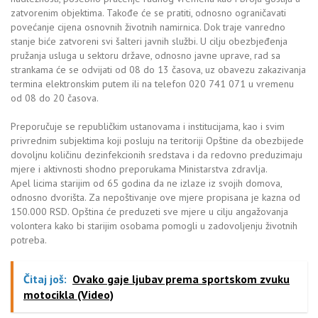
zatvorenim objektima. Takođe će se pratiti, odnosno ograničavati
povećanje cijena osnovnih životnih namirnica. Dok traje vanredno
stanje biće zatvoreni svi šalteri javnih službi. U cilju obezbjeđenja
pružanja usluga u sektoru države, odnosno javne uprave, rad sa
strankama će se odvijati od 08 do 13 časova, uz obavezu zakazivanja
termina elektronskim putem ili na telefon 020 741 071 u vremenu
od 08 do 20 časova.
Preporučuje se republičkim ustanovama i institucijama, kao i svim
privrednim subjektima koji posluju na teritoriji Opštine da obezbijede
dovoljnu količinu dezinfekcionih sredstava i da redovno preduzimaju
mjere i aktivnosti shodno preporukama Ministarstva zdravlja.
Apel licima starijim od 65 godina da ne izlaze iz svojih domova,
odnosno dvorišta. Za nepoštivanje ove mjere propisana je kazna od
150.000 RSD. Opština će preduzeti sve mjere u cilju angažovanja
volontera kako bi starijim osobama pomogli u zadovoljenju životnih
potreba.
Čitaj još:
Ovako gaje ljubav prema sportskom zvuku
motocikla (Video)