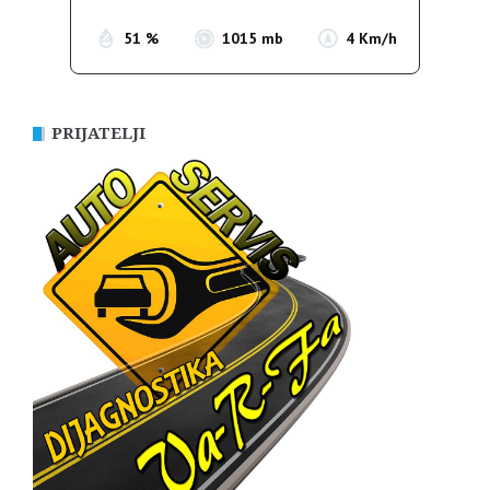
51 %
1015 mb
4 Km/h
PRIJATELJI