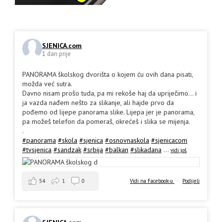
SJENICA.com
1 dan prije
PANORAMA školskog dvorišta o kojem ću ovih dana pisati,
možda već sutra.
Davno nisam prošo tuda, pa mi rekoše haj da upriječimo... i
ja vazda nađem nešto za slikanje, ali hajde prvo da
pođemo od lijepe panorama slike. Lijepa jer je panorama,
pa možeš telefon da pomeraš, okrećeš i slika se mijenja.
.
#panorama
#skola
#sjenica
#osnovnaskola
#sjenicacom
#tvsjenica
#sandzak
#srbija
#balkan
#slikadana
...
vidi još
54
1
0
Vidi na Facebook-u
·
Podijeli