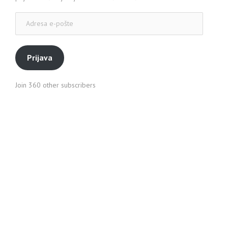
Adresa
e-
pošte
Prijava
Join 360 other subscribers