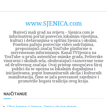
Skip
Opština
JEZERO
FORUM
Početna
Istorija
Privreda
Kultura
Geografija
O
REGIONALNI
ZMAJEVAC
TV
TV
OGLASI
Kontakt
to
Sjenica
Opštine
tvrđavi
CENTAR
iz
SJENICA
content
Sjenica
Sandžaka
www.SJENICA.com
Najveći mali grad na svijetu – Sjenica.com je
informativni portal posvećen lokalnim vijestima,
kulturi i dešavanjima u opštini Sjenica i okolini.
Posebnu pažnju posvećuje video sadržajima,
prepoznajući značaj YouTube platforme u
savremenom informisanju. Kanal TVSjenica na
YouTube-u pruža autentične snimke grada, Pešterske
visoravni i okolnih sela, obuhvatajući raznovrsne teme
od društvenog značaja. Ovaj pristup omogućava široj
publici da se upozna sa lokalnim događajima i
inicijativama, poput humanitarnih akcija i kulturnih
manifestacija, čime se jača povezanost zajednice i
promoviše bogata tradicija ovog kraja.
NAJČITANIJE
Uživo kamere iz Sjenice - Sjenica city live stream