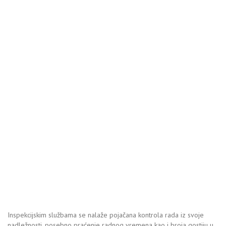
Inspekcijskim službama se nalaže pojačana kontrola rada iz svoje
nadležnosti, posebno praćenje radnog vremena kao i broja gostiju u