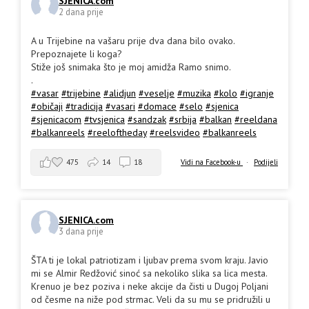
SJENICA.com
2 dana prije
A u Trijebine na vašaru prije dva dana bilo ovako.
Prepoznajete li koga?
Stiže još snimaka što je moj amidža Ramo snimo.
.
#vasar
#trijebine
#alidjun
#veselje
#muzika
#kolo
#igranje
#običaji
#tradicija
#vasari
#domace
#selo
#sjenica
#sjenicacom
#tvsjenica
#sandzak
#srbija
#balkan
#reeldana
#balkanreels
#reeloftheday
#reelsvideo
#balkanreels
475
14
18
Vidi na Facebook-u
·
Podijeli
SJENICA.com
3 dana prije
ŠTA ti je lokal patriotizam i ljubav prema svom kraju. Javio
mi se Almir Redžović sinoć sa nekoliko slika sa lica mesta.
Krenuo je bez poziva i neke akcije da čisti u Dugoj Poljani
od česme na niže pod strmac. Veli da su mu se pridružili u