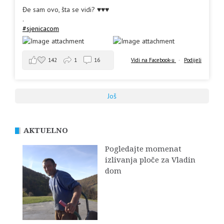
Đe sam ovo, šta se vidi? ♥️♥️♥️
.
#sjenicacom
142
1
16
Vidi na Facebook-u
·
Podijeli
Još
AKTUELNO
Pogledajte momenat
izlivanja ploče za Vladin
dom