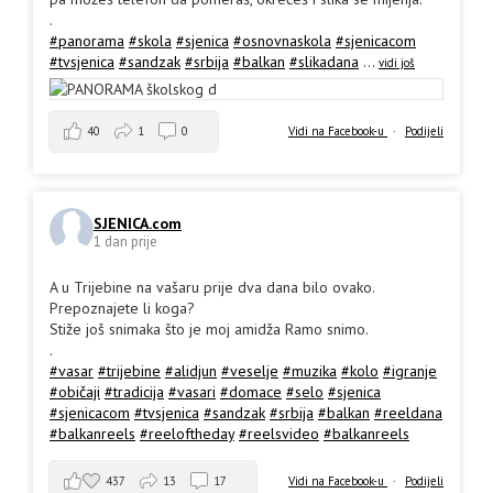
.
#panorama
#skola
#sjenica
#osnovnaskola
#sjenicacom
#tvsjenica
#sandzak
#srbija
#balkan
#slikadana
...
vidi još
40
1
0
Vidi na Facebook-u
·
Podijeli
SJENICA.com
1 dan prije
A u Trijebine na vašaru prije dva dana bilo ovako.
Prepoznajete li koga?
Stiže još snimaka što je moj amidža Ramo snimo.
.
#vasar
#trijebine
#alidjun
#veselje
#muzika
#kolo
#igranje
#običaji
#tradicija
#vasari
#domace
#selo
#sjenica
#sjenicacom
#tvsjenica
#sandzak
#srbija
#balkan
#reeldana
#balkanreels
#reeloftheday
#reelsvideo
#balkanreels
437
13
17
Vidi na Facebook-u
·
Podijeli