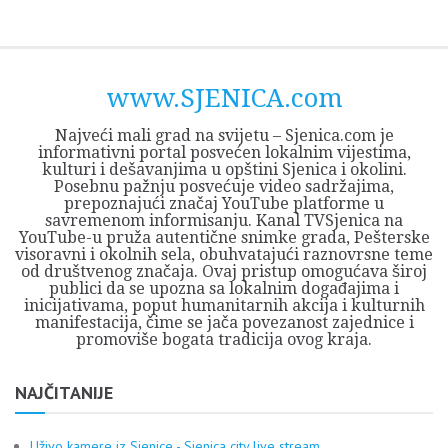
Skip
Opština
JEZERO
FORUM
Početna
Istorija
Privreda
Kultura
Geografija
O
REGIONALNI
ZMAJEVAC
TV
TV
OGLASI
Kontakt
to
Sjenica
Opštine
tvrđavi
CENTAR
iz
SJENICA
content
Sjenica
Sandžaka
www.SJENICA.com
Najveći mali grad na svijetu – Sjenica.com je
informativni portal posvećen lokalnim vijestima,
kulturi i dešavanjima u opštini Sjenica i okolini.
Posebnu pažnju posvećuje video sadržajima,
prepoznajući značaj YouTube platforme u
savremenom informisanju. Kanal TVSjenica na
YouTube-u pruža autentične snimke grada, Pešterske
visoravni i okolnih sela, obuhvatajući raznovrsne teme
od društvenog značaja. Ovaj pristup omogućava široj
publici da se upozna sa lokalnim događajima i
inicijativama, poput humanitarnih akcija i kulturnih
manifestacija, čime se jača povezanost zajednice i
promoviše bogata tradicija ovog kraja.
NAJČITANIJE
Uživo kamere iz Sjenice - Sjenica city live stream