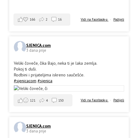
166
2
16
Vidi na Facebook-u
·
Podijeli
SJENICA.com
3 dana prije
Veliki čoveče, čika Bajo, neka ti je laka zemlja.
Pokoj ti duši.
Rodbini i prijateljima iskreno saučešće.
#sjenicacom
#sjenica
Vidi na Facebook-u
·
Podijeli
121
4
150
SJENICA.com
3 dana prije