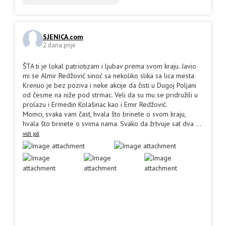
SJENICA.com
2 dana prije
ŠTA ti je lokal patriotizam i ljubav prema svom kraju. Javio
mi se Almir Redžović sinoć sa nekoliko slika sa lica mesta.
Krenuo je bez poziva i neke akcije da čisti u Dugoj Poljani
od česme na niže pod strmac. Veli da su mu se pridružili u
prolazu i Ermedin Kolašinac kao i Emir Redžović.
Momci, svaka vam čast, hvala što brinete o svom kraju,
hvala što brinete o svima nama. Svako da žrtvuje sat dva
...
vidi još