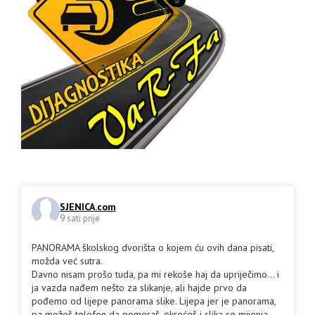
SJENICA.com
9 sati prije
PANORAMA školskog dvorišta o kojem ću ovih dana pisati,
možda već sutra.
Davno nisam prošo tuda, pa mi rekoše haj da upriječimo... i
ja vazda nađem nešto za slikanje, ali hajde prvo da
pođemo od lijepe panorama slike. Lijepa jer je panorama,
pa možeš telefon da pomeraš, okrećeš i slika se mijenja.