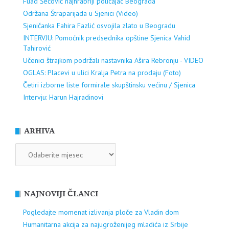
Fuad Šećović najhrabriji policajac Beograda
Održana Štraparijada u Sjenici (Video)
Sjeničanka Fahira Fazlić osvojila zlato u Beogradu
INTERVJU: Pomoćnik predsednika opštine Sjenica Vahid
Tahirović
Učenici štrajkom podržali nastavnika Ašira Rebronju - VIDEO
OGLAS: Placevi u ulici Kralja Petra na prodaju (Foto)
Četiri izborne liste formirale skupštinsku većinu / Sjenica
Intervju: Harun Hajradinovi
ARHIVA
ARHIVA
NAJNOVIJI ČLANCI
Pogledajte momenat izlivanja ploče za Vladin dom
Humanitarna akcija za najugroženijeg mladića iz Srbije