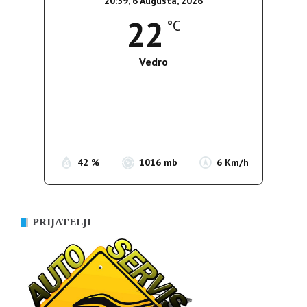
20:59,
6 Augusta, 2026
22
°C
Vedro
Wind Gust:
6 Km/h
Clouds:
3%
Sunrise:
05:35
Sunset:
19:56
42 %
1016 mb
6 Km/h
PRIJATELJI