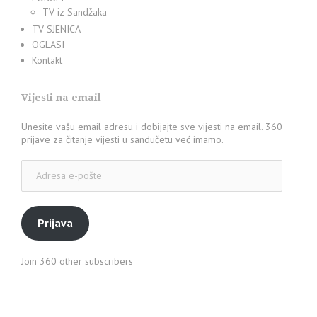
TV iz Sandžaka
TV SJENICA
OGLASI
Kontakt
Vijesti na email
Unesite vašu email adresu i dobijajte sve vijesti na email. 360
prijave za čitanje vijesti u sandučetu već imamo.
Adresa
e-
pošte
Prijava
Join 360 other subscribers