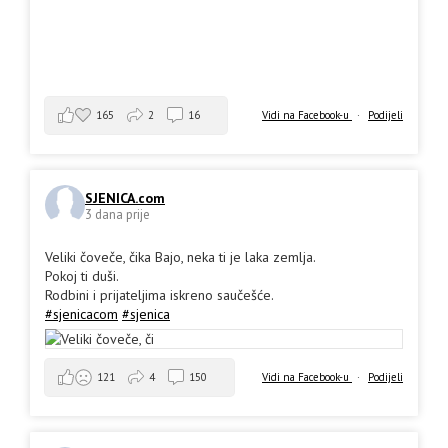
165
2
16
Vidi na Facebook-u
·
Podijeli
SJENICA.com
3 dana prije
Veliki čoveče, čika Bajo, neka ti je laka zemlja.
Pokoj ti duši.
Rodbini i prijateljima iskreno saučešće.
#sjenicacom
#sjenica
Vidi na Facebook-u
·
Podijeli
121
4
150