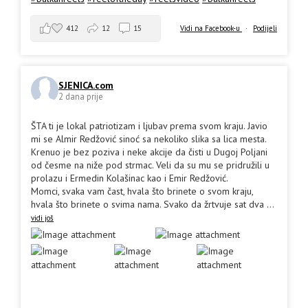
412
12
15
Vidi na Facebook-u
·
Podijeli
SJENICA.com
2 dana prije
ŠTA ti je lokal patriotizam i ljubav prema svom kraju. Javio
mi se Almir Redžović sinoć sa nekoliko slika sa lica mesta.
Krenuo je bez poziva i neke akcije da čisti u Dugoj Poljani
od česme na niže pod strmac. Veli da su mu se pridružili u
prolazu i Ermedin Kolašinac kao i Emir Redžović.
Momci, svaka vam čast, hvala što brinete o svom kraju,
hvala što brinete o svima nama. Svako da žrtvuje sat dva
...
vidi još