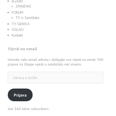
JEZERO
ZMAJEVAC
FORUM
TV iz Sandžaka
TV SJENICA
OGLASI
Kontakt
Vijesti na email
Unesite vašu email adresu i dobijajte sve vijesti na email. 360
prijave za čitanje vijesti u sandučetu već imamo.
Adresa
e-
pošte
Prijava
Join 360 other subscribers