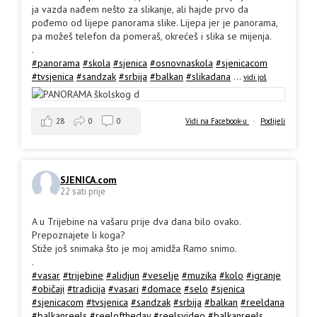
ja vazda nađem nešto za slikanje, ali hajde prvo da
pođemo od lijepe panorama slike. Lijepa jer je panorama,
pa možeš telefon da pomeraš, okrećeš i slika se mijenja.
.
#panorama
#skola
#sjenica
#osnovnaskola
#sjenicacom
#tvsjenica
#sandzak
#srbija
#balkan
#slikadana
...
vidi još
28
0
0
Vidi na Facebook-u
·
Podijeli
SJENICA.com
22 sati prije
A u Trijebine na vašaru prije dva dana bilo ovako.
Prepoznajete li koga?
Stiže još snimaka što je moj amidža Ramo snimo.
.
#vasar
#trijebine
#alidjun
#veselje
#muzika
#kolo
#igranje
#običaji
#tradicija
#vasari
#domace
#selo
#sjenica
#sjenicacom
#tvsjenica
#sandzak
#srbija
#balkan
#reeldana
#balkanreels
#reeloftheday
#reelsvideo
#balkanreels