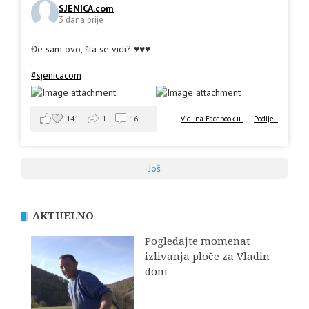
SJENICA.com
3 dana prije
Đe sam ovo, šta se vidi? ♥️♥️♥️
.
#sjenicacom
141
1
16
Vidi na Facebook-u
·
Podijeli
Još
AKTUELNO
Pogledajte momenat
izlivanja ploče za Vladin
dom