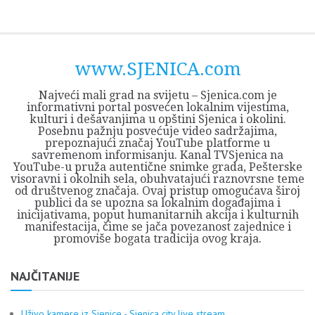
Skip
Opština
JEZERO
FORUM
Početna
Istorija
Privreda
Kultura
Geografija
O
REGIONALNI
ZMAJEVAC
TV
TV
OGLASI
Kontakt
to
Sjenica
Opštine
tvrđavi
CENTAR
iz
SJENICA
content
Sjenica
Sandžaka
www.SJENICA.com
Najveći mali grad na svijetu – Sjenica.com je
informativni portal posvećen lokalnim vijestima,
kulturi i dešavanjima u opštini Sjenica i okolini.
Posebnu pažnju posvećuje video sadržajima,
prepoznajući značaj YouTube platforme u
savremenom informisanju. Kanal TVSjenica na
YouTube-u pruža autentične snimke grada, Pešterske
visoravni i okolnih sela, obuhvatajući raznovrsne teme
od društvenog značaja. Ovaj pristup omogućava široj
publici da se upozna sa lokalnim događajima i
inicijativama, poput humanitarnih akcija i kulturnih
manifestacija, čime se jača povezanost zajednice i
promoviše bogata tradicija ovog kraja.
NAJČITANIJE
Uživo kamere iz Sjenice - Sjenica city live stream