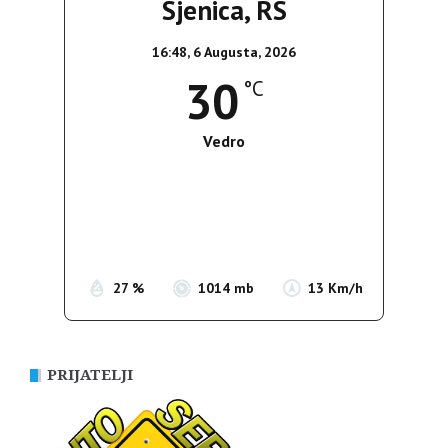
Sjenica, RS
16:48,
6 Augusta, 2026
30
°C
Vedro
Wind Gust:
9 Km/h
Clouds:
7%
Sunrise:
05:35
Sunset:
19:56
27 %
1014 mb
13 Km/h
PRIJATELJI