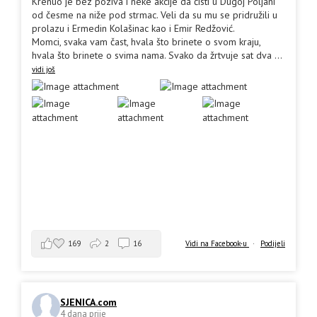
Krenuo je bez poziva i neke akcije da čisti u Dugoj Poljani
od česme na niže pod strmac. Veli da su mu se pridružili u
prolazu i Ermedin Kolašinac kao i Emir Redžović.
Momci, svaka vam čast, hvala što brinete o svom kraju,
hvala što brinete o svima nama. Svako da žrtvuje sat dva
...
vidi još
169
2
16
Vidi na Facebook-u
·
Podijeli
SJENICA.com
4 dana prije