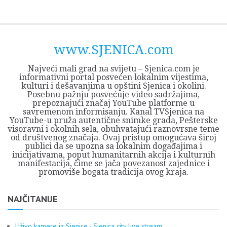
Skip
Opština
JEZERO
FORUM
Početna
Istorija
Privreda
Kultura
Geografija
O
REGIONALNI
ZMAJEVAC
TV
TV
OGLASI
Kontakt
to
Sjenica
Opštine
tvrđavi
CENTAR
iz
SJENICA
content
Sjenica
Sandžaka
www.SJENICA.com
Najveći mali grad na svijetu – Sjenica.com je
informativni portal posvećen lokalnim vijestima,
kulturi i dešavanjima u opštini Sjenica i okolini.
Posebnu pažnju posvećuje video sadržajima,
prepoznajući značaj YouTube platforme u
savremenom informisanju. Kanal TVSjenica na
YouTube-u pruža autentične snimke grada, Pešterske
visoravni i okolnih sela, obuhvatajući raznovrsne teme
od društvenog značaja. Ovaj pristup omogućava široj
publici da se upozna sa lokalnim događajima i
inicijativama, poput humanitarnih akcija i kulturnih
manifestacija, čime se jača povezanost zajednice i
promoviše bogata tradicija ovog kraja.
NAJČITANIJE
Uživo kamere iz Sjenice - Sjenica city live stream