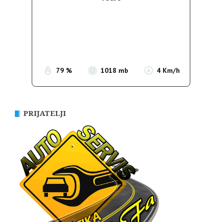
Wind Gust:
4 Km/h
Clouds:
0%
Sunrise:
05:37
Sunset:
19:54
79 %
1018 mb
4 Km/h
PRIJATELJI