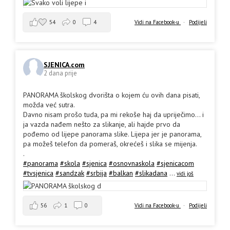
54
0
4
Vidi na Facebook-u
·
Podijeli
SJENICA.com
2 dana prije
PANORAMA školskog dvorišta o kojem ću ovih dana pisati,
možda već sutra.
Davno nisam prošo tuda, pa mi rekoše haj da upriječimo... i
ja vazda nađem nešto za slikanje, ali hajde prvo da
pođemo od lijepe panorama slike. Lijepa jer je panorama,
pa možeš telefon da pomeraš, okrećeš i slika se mijenja.
.
#panorama
#skola
#sjenica
#osnovnaskola
#sjenicacom
#tvsjenica
#sandzak
#srbija
#balkan
#slikadana
...
vidi još
56
1
0
Vidi na Facebook-u
·
Podijeli