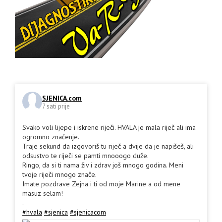
SJENICA.com
7 sati prije
Svako voli lijepe i iskrene riječi. HVALA je mala riječ ali ima
ogromno značenje.
Traje sekund da izgovoriš tu riječ a dvije da je napišeš, ali
odsustvo te riječi se pamti mnooogo duže.
Ringo, da si ti nama živ i zdrav još mnogo godina. Meni
tvoje riječi mnogo znače.
Imate pozdrave Zejna i ti od moje Marine a od mene
masuz selam!
.
#hvala
#sjenica
#sjenicacom