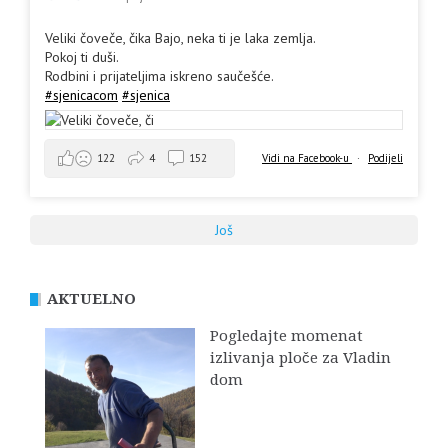
Veliki čoveče, čika Bajo, neka ti je laka zemlja.
Pokoj ti duši.
Rodbini i prijateljima iskreno saučešće.
#sjenicacom
#sjenica
Vidi na Facebook-u
·
Podijeli
122
4
152
Još
AKTUELNO
Pogledajte momenat
izlivanja ploče za Vladin
dom