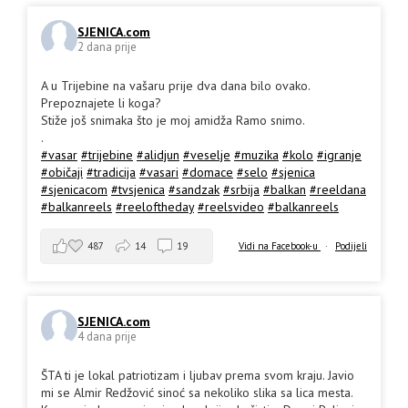
SJENICA.com
2 dana prije
A u Trijebine na vašaru prije dva dana bilo ovako.
Prepoznajete li koga?
Stiže još snimaka što je moj amidža Ramo snimo.
.
#vasar
#trijebine
#alidjun
#veselje
#muzika
#kolo
#igranje
#običaji
#tradicija
#vasari
#domace
#selo
#sjenica
#sjenicacom
#tvsjenica
#sandzak
#srbija
#balkan
#reeldana
#balkanreels
#reeloftheday
#reelsvideo
#balkanreels
487
14
19
Vidi na Facebook-u
·
Podijeli
SJENICA.com
4 dana prije
ŠTA ti je lokal patriotizam i ljubav prema svom kraju. Javio
mi se Almir Redžović sinoć sa nekoliko slika sa lica mesta.