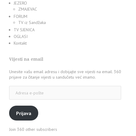
JEZERO
ZMAJEVAC
FORUM
TV iz Sandžaka
TV SJENICA
OGLASI
Kontakt
Vijesti na email
Unesite vašu email adresu i dobijajte sve vijesti na email. 360
prijave za čitanje vijesti u sandučetu već imamo.
Adresa
e-
pošte
Prijava
Join 360 other subscribers