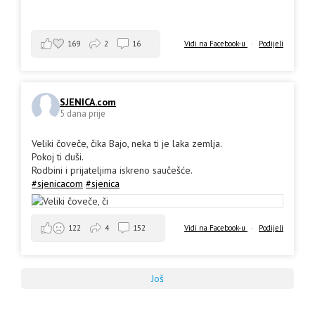
169
2
16
Vidi na Facebook-u
·
Podijeli
SJENICA.com
5 dana prije
Veliki čoveče, čika Bajo, neka ti je laka zemlja.
Pokoj ti duši.
Rodbini i prijateljima iskreno saučešće.
#sjenicacom
#sjenica
Vidi na Facebook-u
·
Podijeli
122
4
152
Još