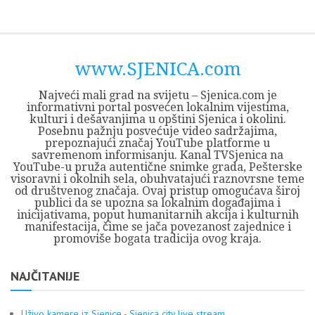
Skip
Opština
JEZERO
FORUM
Početna
Istorija
Privreda
Kultura
Geografija
O
REGIONALNI
ZMAJEVAC
TV
TV
OGLASI
Kontakt
to
Sjenica
Opštine
tvrđavi
CENTAR
iz
SJENICA
content
Sjenica
Sandžaka
www.SJENICA.com
Najveći mali grad na svijetu – Sjenica.com je
informativni portal posvećen lokalnim vijestima,
kulturi i dešavanjima u opštini Sjenica i okolini.
Posebnu pažnju posvećuje video sadržajima,
prepoznajući značaj YouTube platforme u
savremenom informisanju. Kanal TVSjenica na
YouTube-u pruža autentične snimke grada, Pešterske
visoravni i okolnih sela, obuhvatajući raznovrsne teme
od društvenog značaja. Ovaj pristup omogućava široj
publici da se upozna sa lokalnim događajima i
inicijativama, poput humanitarnih akcija i kulturnih
manifestacija, čime se jača povezanost zajednice i
promoviše bogata tradicija ovog kraja.
NAJČITANIJE
Uživo kamere iz Sjenice - Sjenica city live stream