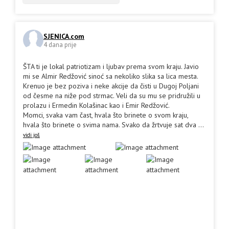
SJENICA.com
4 dana prije
ŠTA ti je lokal patriotizam i ljubav prema svom kraju. Javio
mi se Almir Redžović sinoć sa nekoliko slika sa lica mesta.
Krenuo je bez poziva i neke akcije da čisti u Dugoj Poljani
od česme na niže pod strmac. Veli da su mu se pridružili u
prolazu i Ermedin Kolašinac kao i Emir Redžović.
Momci, svaka vam čast, hvala što brinete o svom kraju,
hvala što brinete o svima nama. Svako da žrtvuje sat dva
...
vidi još