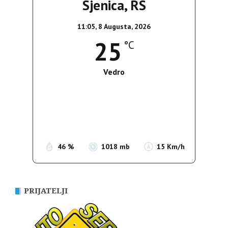
Sjenica, RS
11:05,
8 Augusta, 2026
25
°C
Vedro
Wind Gust:
18 Km/h
Clouds:
0%
Sunrise:
05:37
Sunset:
19:54
46 %
1018 mb
15 Km/h
PRIJATELJI