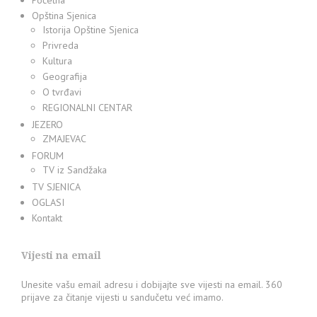
Početna
Opština Sjenica
Istorija Opštine Sjenica
Privreda
Kultura
Geografija
O tvrđavi
REGIONALNI CENTAR
JEZERO
ZMAJEVAC
FORUM
TV iz Sandžaka
TV SJENICA
OGLASI
Kontakt
Vijesti na email
Unesite vašu email adresu i dobijajte sve vijesti na email. 360
prijave za čitanje vijesti u sandučetu već imamo.