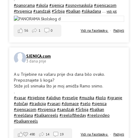
#panorama
#skola
#sjenica
#osnovnaskola
#sjenicacom
#tvsjenica
#sandzak
#Srbija
#balkan
#slikadana
...
vidi još
56
1
0
Vidi na Facebook-u
·
Podijeli
SJENICA.com
3 dana prije
A u Trijebine na vašaru prije dva dana bilo ovako.
Prepoznajete li koga?
Stiže još snimaka što je moj amidža Ramo snimo.
.
#vasar
#trijebine
#alidjun
#veselje
#muzika
#kolo
#igranje
#običaji
#tradicija
#vasari
#domace
#selo
#sjenica
#sjenicacom
#tvsjenica
#sandzak
#Srbija
#balkan
#reeldana
#balkanreels
#reeloftheday
#reelsvideo
#balkanreels
490
14
19
Vidi na Facebook-u
·
Podijeli