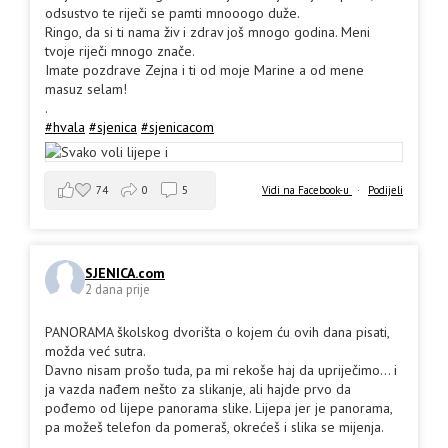
odsustvo te riječi se pamti mnooogo duže.
Ringo, da si ti nama živ i zdrav još mnogo godina. Meni
tvoje riječi mnogo znače.
Imate pozdrave Zejna i ti od moje Marine a od mene
masuz selam!
.
#hvala
#sjenica
#sjenicacom
74
0
5
Vidi na Facebook-u
·
Podijeli
SJENICA.com
2 dana prije
PANORAMA školskog dvorišta o kojem ću ovih dana pisati,
možda već sutra.
Davno nisam prošo tuda, pa mi rekoše haj da upriječimo... i
ja vazda nađem nešto za slikanje, ali hajde prvo da
pođemo od lijepe panorama slike. Lijepa jer je panorama,
pa možeš telefon da pomeraš, okrećeš i slika se mijenja.
.