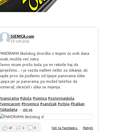
SJENICA.com
18 sati prije
PANORAMA školskog dvorišta o kojem ću ovih dana
pisati, možda već sutra.
Davno nisam prošo tuda, pa mi rekoše haj da
upriječimo... i ja vazda nađem nešto za slikanje, ali
hajde prvo da pođemo od lijepe panorama slike.
Lijepa jer je panorama, pa možeš telefon da
pomeraš, okrećeš i slika se mijenja.
#panorama
#skola
#sjenica
#osnovnaskola
#sjenicacom
#tvsjenica
#sandzak
#srbija
#balkan
#slikadana
...
vidi još
47
1
0
Vidi na Facebook-u
·
Podijeli