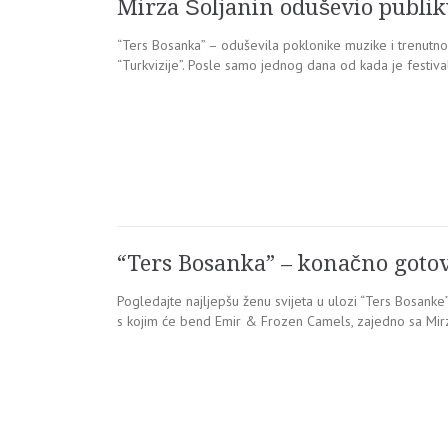
Mirza Šoljanin oduševio publi
“Ters Bosanka” – oduševila poklonike muzike i trenutno
“Turkvizije”. Posle samo jednog dana od kada je festiv
“Ters Bosanka” – konačno goto
Pogledajte najljepšu ženu svijeta u ulozi “Ters Bosanke
s kojim će bend Emir & Frozen Camels, zajedno sa Mir