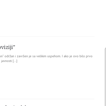
iziji”
sion” održan i završen je sa velikim uspehom. I ako je ovo bilo prvo
 javnosti […]