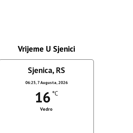
Vrijeme U Sjenici
Sjenica, RS
06:25,
7 Augusta, 2026
16
°C
Vedro
Wind Gust:
3 Km/h
Clouds:
7%
Sunrise:
05:36