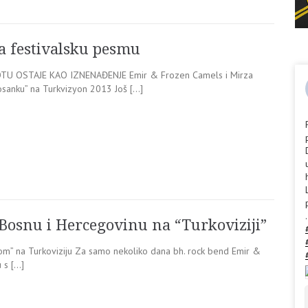
a festivalsku pesmu
TU OSTAJE KAO IZNENAĐENJE Emir & Frozen Camels i Mirza
 Bosanku” na Turkvizyon 2013 Još […]
.
 Bosnu i Hercegovinu na “Turkoviziji”
om” na Turkoviziju Za samo nekoliko dana bh. rock bend Emir &
 s […]