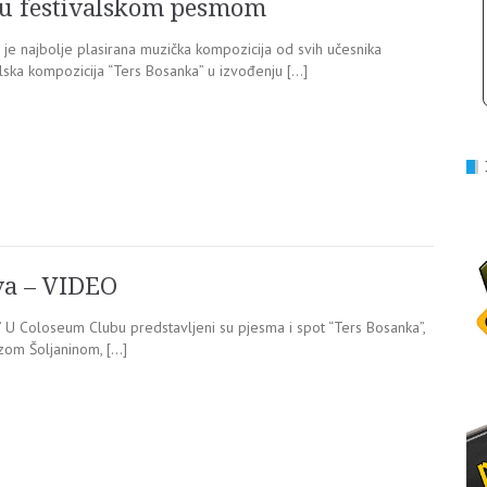
ku festivalskom pesmom
 je najbolje plasirana muzička kompozicija od svih učesnika
alska kompozicija “Ters Bosanka” u izvođenju […]
va – VIDEO
” U Coloseum Clubu predstavljeni su pjesma i spot “Ters Bosanka”,
zom Šoljaninom, […]