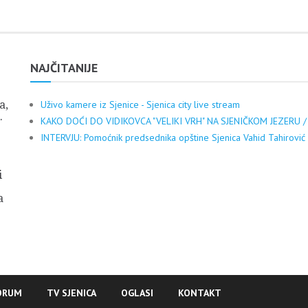
NAJČITANIJE
a,
Uživo kamere iz Sjenice - Sjenica city live stream
.
KAKO DOĆI DO VIDIKOVCA "VELIKI VRH" NA SJENIČKOM JEZERU /
INTERVJU: Pomoćnik predsednika opštine Sjenica Vahid Tahirović
i
a
ORUM
TV SJENICA
OGLASI
KONTAKT