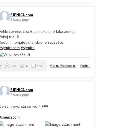
SJENICA.com
3 dana prije
Veliki čoveče, čika Bajo, neka ti je laka zemlja.
Pokoj ti duši.
Rodbini i prijateljima iskreno saučešće.
#sjenicacom
#sjenica
Vidi na Facebook-u
·
Podijeli
121
4
150
SJENICA.com
4 dana prije
Đe sam ovo, šta se vidi? ♥️♥️♥️
#sjenicacom