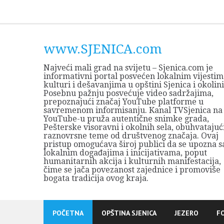
Skip
to
content
www.SJENICA.com
Najveći mali grad na svijetu – Sjenica.com je
informativni portal posvećen lokalnim vijestim
kulturi i dešavanjima u opštini Sjenica i okolini
Posebnu pažnju posvećuje video sadržajima,
prepoznajući značaj YouTube platforme u
savremenom informisanju. Kanal TVSjenica na
YouTube-u pruža autentične snimke grada,
Pešterske visoravni i okolnih sela, obuhvatajuć
raznovrsne teme od društvenog značaja. Ovaj
pristup omogućava široj publici da se upozna s
lokalnim događajima i inicijativama, poput
humanitarnih akcija i kulturnih manifestacija,
čime se jača povezanost zajednice i promoviše
bogata tradicija ovog kraja.
POČETNA
OPŠTINA SJENICA
JEZERO
F