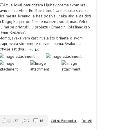
ŠTA ti je lokal patriotizam i ljubav prema svom kraju.
Javio mi se Almir Redžović sinoć sa nekoliko slika sa
lica mesta. Krenuo je bez poziva i neke akcije da čisti
u Dugoj Poljani od česme na niže pod strmac. Veli da
su mu se pridružili u prolazu i Ermedin Kolašinac kao
i Emir Redžović.
Momci, svaka vam čast, hvala što brinete o svom
kraju, hvala što brinete o svima nama. Svako da
žrtvuje sat dva
...
vidi još
167
2
16
Vidi na Facebook-u
·
Podijeli