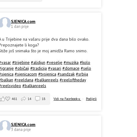
SJENICA.com
1 dan prije
A u Trijebine na vašaru prije dva dana bilo ovako.
Prepoznajete li koga?
Stiže još snimaka što je moj amidža Ramo snimo.
#vasar
#trijebine
#alidjun
#veselje
#muzika
#kolo
#igranje
#običaji
#tradicija
#vasari
#domace
#selo
#sjenica
#sjenicacom
#tvsjenica
#sandzak
#srbija
#balkan
#reeldana
#balkanreels
#reeloftheday
#reelsvideo
#balkanreels
461
14
18
Vidi na Facebook-u
·
Podijeli
SJENICA.com
3 dana prije