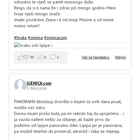
odsustvo te riječi se pamti mnooogo duže.
Ringo, da si ti nama živ i zdrav još mnogo godina. Meni
tvoje riječi mnogo znače.
Imate pozdrave Zejna i ti od moje Marine a od mene
masuz selam!
.
#hvala
#sjenica
#sjenicacom
99
0
6
Vidi na Facebook-u
·
Podijeli
SJENICA.com
3 dana prije
PANORAMA školskog dvorišta o kojem ću ovih dana pisati,
možda već sutra.
Davno nisam prošo tuda, pa mi rekoše haj da upriječimo... i
ja vazda nađem nešto za slikanje, ali hajde prvo da
pođemo od lijepe panorama slike. Lijepa jer je panorama,
pa možeš telefon da pomeraš, okrećeš i slika se mijenja.
.