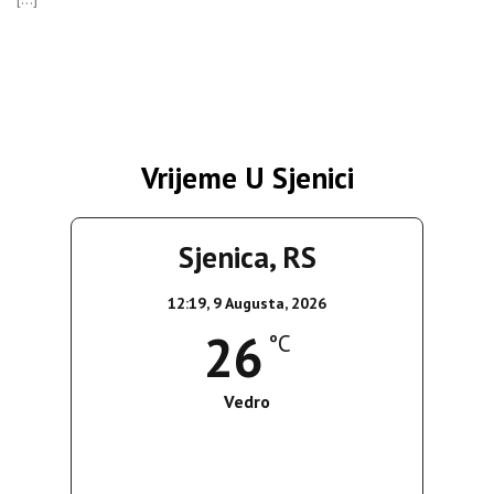
Vrijeme U Sjenici
Sjenica, RS
12:19,
9 Augusta, 2026
26
°C
Vedro
Wind Gust:
9 Km/h
Clouds:
0%
Sunrise:
05:38