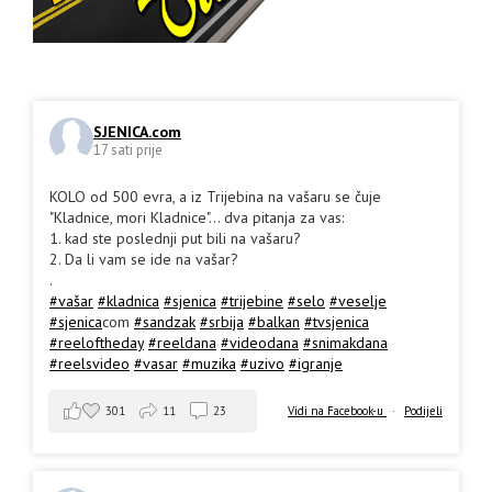
SJENICA.com
17 sati prije
KOLO od 500 evra, a iz Trijebina na vašaru se čuje
"Kladnice, mori Kladnice"... dva pitanja za vas:
1. kad ste poslednji put bili na vašaru?
2. Da li vam se ide na vašar?
.
#vašar
#kladnica
#sjenica
#trijebine
#selo
#veselje
#sjenica
com
#sandzak
#srbija
#balkan
#tvsjenica
#reeloftheday
#reeldana
#videodana
#snimakdana
#reelsvideo
#vasar
#muzika
#uzivo
#igranje
301
11
23
Vidi na Facebook-u
·
Podijeli