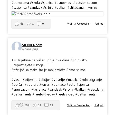
#panorama
#skola
#sjenica
#osnovnaskola
#sjenicacom
#tvsjenica
#sandzak
#srbija
#balkan
#slikadana
...
vidi još
66
1
0
Vidi na Facebook-u
·
Podijeli
SJENICA.com
4 dana prije
A u Trijebine na vašaru prije dva dana bilo ovako.
Prepoznajete li koga?
Stiže još snimaka što je moj amidža Ramo snimo.
.
#vasar
#trijebine
#alidjun
#veselje
#muzika
#kolo
#igranje
#običaji
#tradicija
#vasari
#domace
#selo
#sjenica
#sjenicacom
#tvsjenica
#sandzak
#srbija
#balkan
#reeldana
#balkanreels
#reeloftheday
#reelsvideo
#balkanreels
509
14
19
Vidi na Facebook-u
·
Podijeli