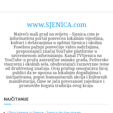
Skip
Opština
JEZERO
FORUM
Početna
Istorija
Privreda
Kultura
Geografija
O
REGIONALNI
ZMAJEVAC
TV
TV
OGLASI
Kontakt
to
Sjenica
Opštine
tvrđavi
CENTAR
iz
SJENICA
content
Sjenica
Sandžaka
www.SJENICA.com
Najveći mali grad na svijetu – Sjenica.com je
informativni portal posvećen lokalnim vijestima,
kulturi i dešavanjima u opštini Sjenica i okolini.
Posebnu pažnju posvećuje video sadržajima,
prepoznajući značaj YouTube platforme u
savremenom informisanju. Kanal TVSjenica na
YouTube-u pruža autentične snimke grada, Pešterske
visoravni i okolnih sela, obuhvatajući raznovrsne teme
od društvenog značaja. Ovaj pristup omogućava široj
publici da se upozna sa lokalnim događajima i
inicijativama, poput humanitarnih akcija i kulturnih
manifestacija, čime se jača povezanost zajednice i
promoviše bogata tradicija ovog kraja.
NAJČITANIJE
Uživo kamere iz Sjenice - Sjenica city live stream