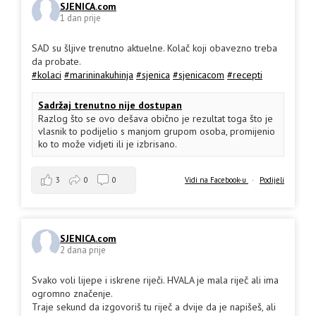
SJENICA.com
1 dan prije
SAD su šljive trenutno aktuelne. Kolač koji obavezno treba
da probate.
#kolaci
#marininakuhinja
#sjenica
#sjenicacom
#recepti
Sadržaj trenutno nije dostupan
Razlog što se ovo dešava obično je rezultat toga što je
vlasnik to podijelio s manjom grupom osoba, promijenio
ko to može vidjeti ili je izbrisano.
3
0
0
Vidi na Facebook-u
·
Podijeli
SJENICA.com
2 dana prije
Svako voli lijepe i iskrene riječi. HVALA je mala riječ ali ima
ogromno značenje.
Traje sekund da izgovoriš tu riječ a dvije da je napišeš, ali