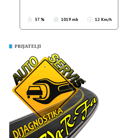
Sunset:
19:52
37 %
1019 mb
12 Km/h
PRIJATELJI