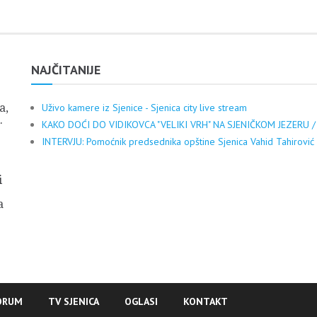
NAJČITANIJE
a,
Uživo kamere iz Sjenice - Sjenica city live stream
.
KAKO DOĆI DO VIDIKOVCA "VELIKI VRH" NA SJENIČKOM JEZERU /
INTERVJU: Pomoćnik predsednika opštine Sjenica Vahid Tahirović
i
a
ORUM
TV SJENICA
OGLASI
KONTAKT