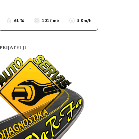
Sunset:
19:55
61 %
1017 mb
3 Km/h
PRIJATELJI