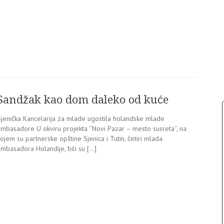
Sandžak kao dom daleko od kuće
Sjenička Kancelarija za mlade ugostila holandske mlade
ambasadore U okviru projekta ‘’Novi Pazar – mesto susreta’’, na
ojem su partnerske opštine Sjenica i Tutin, četiri mlada
ambasadora Holandije, bili su […]