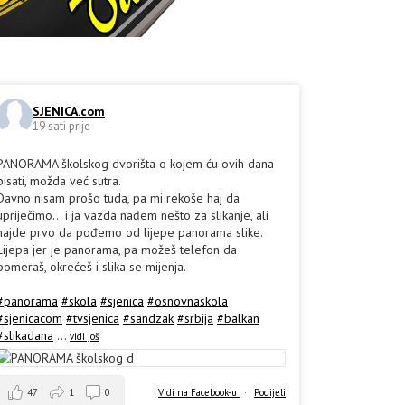
SJENICA.com
19 sati prije
PANORAMA školskog dvorišta o kojem ću ovih dana
pisati, možda već sutra.
Davno nisam prošo tuda, pa mi rekoše haj da
upriječimo... i ja vazda nađem nešto za slikanje, ali
hajde prvo da pođemo od lijepe panorama slike.
Lijepa jer je panorama, pa možeš telefon da
pomeraš, okrećeš i slika se mijenja.
#panorama
#skola
#sjenica
#osnovnaskola
#sjenicacom
#tvsjenica
#sandzak
#srbija
#balkan
#slikadana
...
vidi još
47
1
0
Vidi na Facebook-u
·
Podijeli