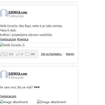
SJENICA.com
3 dana prije
Veliki čoveče, čika Bajo, neka ti je laka zemlja.
Pokoj ti duši.
Rodbini i prijateljima iskreno saučešće.
#sjenicacom
#sjenica
Vidi na Facebook-u
·
Podijeli
121
4
150
SJENICA.com
4 dana prije
Đe sam ovo, šta se vidi? ♥️♥️♥️
#sjenicacom