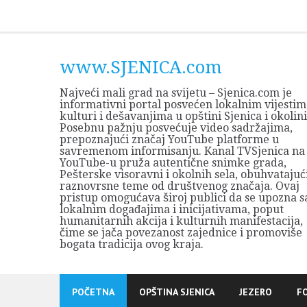
Skip
to
content
www.SJENICA.com
Najveći mali grad na svijetu – Sjenica.com je
informativni portal posvećen lokalnim vijestim
kulturi i dešavanjima u opštini Sjenica i okolini
Posebnu pažnju posvećuje video sadržajima,
prepoznajući značaj YouTube platforme u
savremenom informisanju. Kanal TVSjenica na
YouTube-u pruža autentične snimke grada,
Pešterske visoravni i okolnih sela, obuhvatajuć
raznovrsne teme od društvenog značaja. Ovaj
pristup omogućava široj publici da se upozna s
lokalnim događajima i inicijativama, poput
humanitarnih akcija i kulturnih manifestacija,
čime se jača povezanost zajednice i promoviše
bogata tradicija ovog kraja.
POČETNA
OPŠTINA SJENICA
JEZERO
F