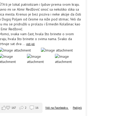
ŠTA ti je lokal patriotizam i ljubav prema svom kraju.
Javio mi se Almir Redžović sinoć sa nekoliko slika sa
lica mesta. Krenuo je bez poziva i neke akcije da čisti
u Dugoj Poljani od česme na niže pod strmac. Veli da
su mu se pridružili u prolazu i Ermedin Kolašinac kao
i Emir Redžović.
Momci, svaka vam čast, hvala što brinete o svom
kraju, hvala što brinete o svima nama. Svako da
žrtvuje sat dva
...
vidi još
167
2
16
Vidi na Facebook-u
·
Podijeli