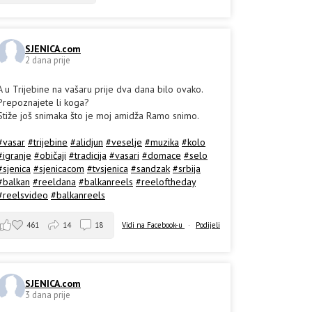
SJENICA.com
2 dana prije
A u Trijebine na vašaru prije dva dana bilo ovako.
Prepoznajete li koga?
Stiže još snimaka što je moj amidža Ramo snimo.
#vasar
#trijebine
#alidjun
#veselje
#muzika
#kolo
#igranje
#običaji
#tradicija
#vasari
#domace
#selo
#sjenica
#sjenicacom
#tvsjenica
#sandzak
#srbija
#balkan
#reeldana
#balkanreels
#reeloftheday
#reelsvideo
#balkanreels
461
14
18
Vidi na Facebook-u
·
Podijeli
SJENICA.com
3 dana prije