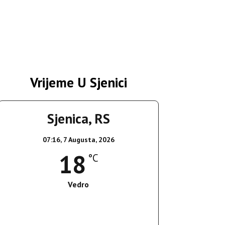
Vrijeme U Sjenici
Sjenica, RS
07:16,
7 Augusta, 2026
18
°C
Vedro
Wind Gust:
3 Km/h
Clouds:
8%
Sunrise:
05:36