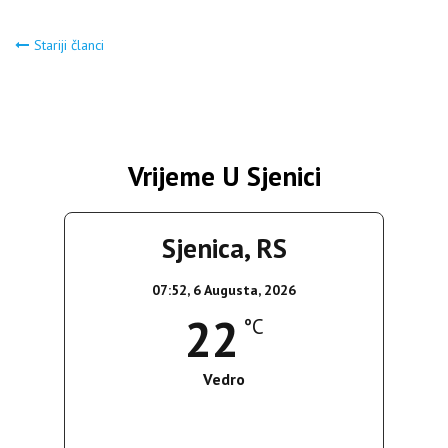
Navigacija
Stariji članci
člancima
Vrijeme U Sjenici
Sjenica, RS
07:52,
6 Augusta, 2026
22
°C
Vedro
Wind Gust:
5 Km/h
Clouds:
0%