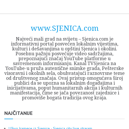
Skip
Opština
JEZERO
FORUM
Početna
Istorija
Privreda
Kultura
Geografija
O
REGIONALNI
ZMAJEVAC
TV
TV
OGLASI
Kontakt
to
Sjenica
Opštine
tvrđavi
CENTAR
iz
SJENICA
content
Sjenica
Sandžaka
www.SJENICA.com
Najveći mali grad na svijetu – Sjenica.com je
informativni portal posvećen lokalnim vijestima,
kulturi i dešavanjima u opštini Sjenica i okolini.
Posebnu pažnju posvećuje video sadržajima,
prepoznajući značaj YouTube platforme u
savremenom informisanju. Kanal TVSjenica na
YouTube-u pruža autentične snimke grada, Pešterske
visoravni i okolnih sela, obuhvatajući raznovrsne teme
od društvenog značaja. Ovaj pristup omogućava široj
publici da se upozna sa lokalnim događajima i
inicijativama, poput humanitarnih akcija i kulturnih
manifestacija, čime se jača povezanost zajednice i
promoviše bogata tradicija ovog kraja.
NAJČITANIJE
Uživo kamere iz Sjenice - Sjenica city live stream