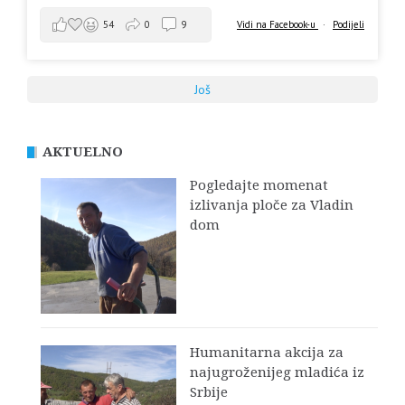
Vidi na Facebook-u
·
Podijeli
54
0
9
Još
AKTUELNO
Pogledajte momenat
izlivanja ploče za Vladin
dom
Humanitarna akcija za
najugroženijeg mladića iz
Srbije