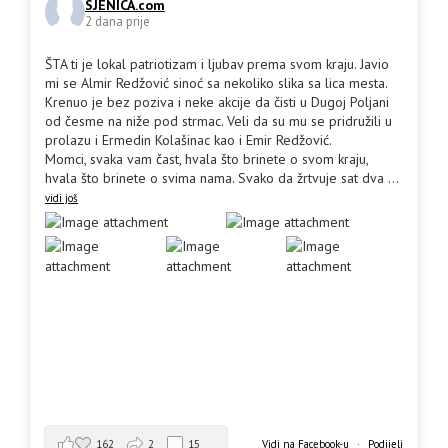
SJENICA.com
2 dana prije
ŠTA ti je lokal patriotizam i ljubav prema svom kraju. Javio
mi se Almir Redžović sinoć sa nekoliko slika sa lica mesta.
Krenuo je bez poziva i neke akcije da čisti u Dugoj Poljani
od česme na niže pod strmac. Veli da su mu se pridružili u
prolazu i Ermedin Kolašinac kao i Emir Redžović.
Momci, svaka vam čast, hvala što brinete o svom kraju,
hvala što brinete o svima nama. Svako da žrtvuje sat dva
...
vidi još
162
2
15
Vidi na Facebook-u
·
Podijeli