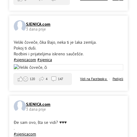
SJENICA.com
3 dana prije
Veliki čoveče, čika Bajo, neka ti je laka zemlja.
Pokoj ti duši.
Rodbini i prijateljima iskreno saučešće.
#sjenicacom
#sjenica
Vidi na Facebook-u
·
Podijeli
120
4
147
SJENICA.com
3 dana prije
Đe sam ovo, šta se vidi? ♥️♥️♥️
.
#sjenicacom