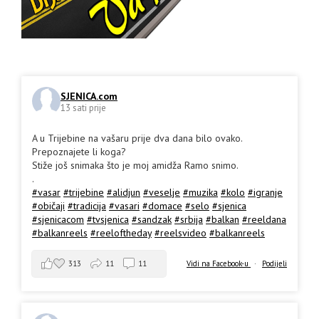
SJENICA.com
13 sati prije
A u Trijebine na vašaru prije dva dana bilo ovako.
Prepoznajete li koga?
Stiže još snimaka što je moj amidža Ramo snimo.
.
#vasar
#trijebine
#alidjun
#veselje
#muzika
#kolo
#igranje
#običaji
#tradicija
#vasari
#domace
#selo
#sjenica
#sjenicacom
#tvsjenica
#sandzak
#srbija
#balkan
#reeldana
#balkanreels
#reeloftheday
#reelsvideo
#balkanreels
313
11
11
Vidi na Facebook-u
·
Podijeli