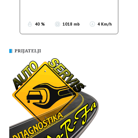
Sunrise:
05:35
Sunset:
19:56
40 %
1018 mb
4 Km/h
PRIJATELJI