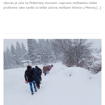
okovao je sela na Pešterskoj visoravni i napravio meštanima velike
probleme. Iako navikli na teške uslove, meštane Vrbnice u Mesnoj […]