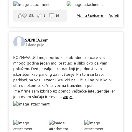
138
1
16
Vidi na Facebook-u
·
Podijeli
SJENICA.com
4 dana prije
POZNAVAJUĆI moju borbu za slobodne trotoare već
mnogo godina jedan moj pratilac je sliko ovo da vam
pokažem. Ovo je valjda trotoar koji je jednostavno
iskorišćen kao parking za mušterije. Pri tom su kratki
parkinzi, pa vozilu zadnji kraj viri na ulici ali ne bilo kojoj
ulici u nekom sokačetu, već na tranzitnom putu.
Ime firme sam izbriso uz pomoć veštačke inteligencije jer
je u ovom slučaju ireleva
...
vidi još