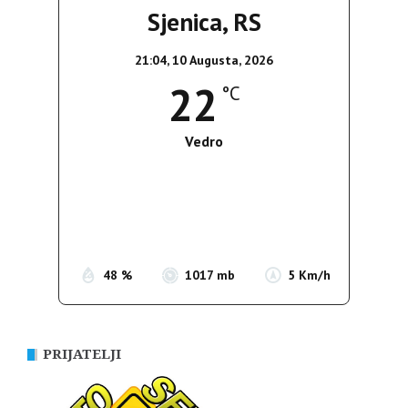
Sjenica, RS
21:04,
10 Augusta, 2026
22
°C
Vedro
Wind Gust:
4 Km/h
Clouds:
0%
Sunrise:
05:39
Sunset:
19:51
48 %
1017 mb
5 Km/h
PRIJATELJI