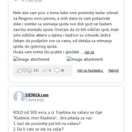
1 dan prije
Neki dan sam piso o tome kako smo poslednji kadar snimali
za Ringovu novu pesmu, a ovih dana ću vam pokazivati
slike i snimke sa snimanja spota sve dok spot ne budem
završio montažu spota. Osećam da će biti odličan spot, imali
smo odlične aktere u njemu i kadrovi su vrhusnki. Jedva
čekam da podijelim sve sa vama, od detalja sa snimanja
spota, do gotovog spota.
Hvala vam svima što pratite i gledate
...
vidi još
Vidi na Facebook-u
·
Podijeli
331
8
40
SJENICA.com
2 dana prije
KOLO od 500 evra, a iz Trijebina na vašaru se čuje
"Kladnice, mori Kladnice"... dva pitanja za vas:
1. kad ste poslednji put bili na vašaru?
2. Da li vam se ide na vašar?