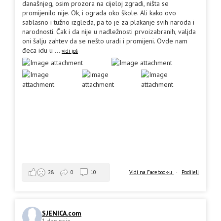
današnjeg, osim prozora na cijeloj zgradi, ništa se
promijenilo nije. Ok, i ograda oko škole. Ali kako ovo
sablasno i tužno izgleda, pa to je za plakanje svih naroda i
narodnosti. Čak i da nije u nadležnosti prvoizabranih, valjda
oni šalju zahtev da se nešto uradi i promijeni. Ovde nam
đeca idu u
...
vidi još
Vidi na Facebook-u
·
Podijeli
28
0
10
SJENICA.com