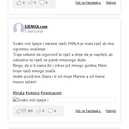
4
0
0
Vidi na Facebook-u
·
Podijeli
SJENICA.com
3 dana prije
Svako voli lijepe i iskrene riječi. HVALA je mala riječ ali ima
ogromno značenje.
Traje sekund da izgovoriš tu riječ a dvije da je napišeš, ali
odsustvo te riječi se pamti mnooogo duže.
Ringo, da si ti nama živ i zdrav još mnogo godina. Meni
tvoje riječi mnogo znače.
Imate pozdrave Zejna i ti od moje Marine a od mene
masuz selam!
.
#hvala
#sjenica
#sjenicacom
105
0
6
Vidi na Facebook-u
·
Podijeli