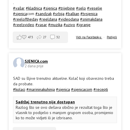
.
#vašar
#kladnica
#sjenica
#trijebine
#selo
#veselje
#sjenica
com
#sandzak
#srbija
#balkan
#tvsjenica
#reeloftheday
#reeldana
#videodana
#snimakdana
#reelsvideo
#vasar
#muzika
#uzivo
#igranje
473
27
32
Vidi na Facebook-u
·
Podijeli
SJENICA.com
2 dana prije
SAD su šljive trenutno aktuelne. Kolač koji obavezno treba
da probate.
#kolaci
#marininakuhinja
#sjenica
#sjenicacom
#recepti
Sadržaj trenutno nije dostupan
Razlog što se ovo dešava obično je rezultat toga što je
vlasnik to podijelio s manjom grupom osoba, promijenio
ko to može vidjeti ili je izbrisano.