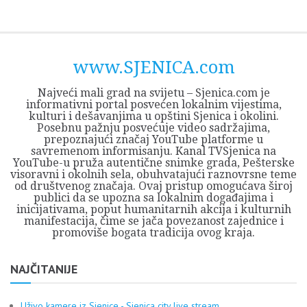
Skip
Opština
JEZERO
FORUM
Početna
Istorija
Privreda
Kultura
Geografija
O
REGIONALNI
ZMAJEVAC
TV
TV
OGLASI
Kontakt
to
Sjenica
Opštine
tvrđavi
CENTAR
iz
SJENICA
content
Sjenica
Sandžaka
www.SJENICA.com
Najveći mali grad na svijetu – Sjenica.com je
informativni portal posvećen lokalnim vijestima,
kulturi i dešavanjima u opštini Sjenica i okolini.
Posebnu pažnju posvećuje video sadržajima,
prepoznajući značaj YouTube platforme u
savremenom informisanju. Kanal TVSjenica na
YouTube-u pruža autentične snimke grada, Pešterske
visoravni i okolnih sela, obuhvatajući raznovrsne teme
od društvenog značaja. Ovaj pristup omogućava široj
publici da se upozna sa lokalnim događajima i
inicijativama, poput humanitarnih akcija i kulturnih
manifestacija, čime se jača povezanost zajednice i
promoviše bogata tradicija ovog kraja.
NAJČITANIJE
Uživo kamere iz Sjenice - Sjenica city live stream