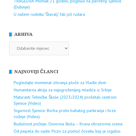
TRAGEDIJA: Momak 21 godinu, poginuo na periferiji Sjenice
(Dubinje)
U našem rudniku "Štavalj" fali još rudara
ARHIVA
ARHIVA
NAJNOVIJI ČLANCI
Pogledajte momenat izlivanja ploče za Vladin dom
Humanitarna akcija za najugroženijeg mladića iz Srbije
Maturanti Tehničke Škole (2023/2024) prošetali centrom
Sjenice (Video)
Sigurnost Sjenice: Borba protiv bahatog parkiranja i brze
vožnje (Video)
Budućnost počinje: Osnovna škola – Kruna obrazovne scene
Od pepela do nade: Poziv za pomoć čoveku koji je izgubio