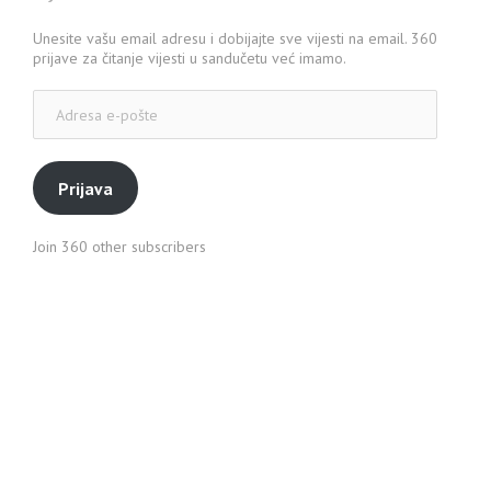
Unesite vašu email adresu i dobijajte sve vijesti na email. 360
prijave za čitanje vijesti u sandučetu već imamo.
Adresa
e-
pošte
Prijava
Join 360 other subscribers