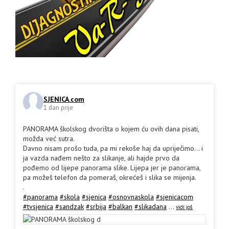
SJENICA.com
1 dan prije
PANORAMA školskog dvorišta o kojem ću ovih dana pisati,
možda već sutra.
Davno nisam prošo tuda, pa mi rekoše haj da upriječimo... i
ja vazda nađem nešto za slikanje, ali hajde prvo da
pođemo od lijepe panorama slike. Lijepa jer je panorama,
pa možeš telefon da pomeraš, okrećeš i slika se mijenja.
.
#panorama
#skola
#sjenica
#osnovnaskola
#sjenicacom
#tvsjenica
#sandzak
#srbija
#balkan
#slikadana
...
vidi još