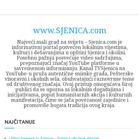
Skip
Opština
JEZERO
FORUM
Početna
Istorija
Privreda
Kultura
Geografija
O
REGIONALNI
ZMAJEVAC
TV
TV
OGLASI
Kontakt
to
Sjenica
Opštine
tvrđavi
CENTAR
iz
SJENICA
content
Sjenica
Sandžaka
www.SJENICA.com
Najveći mali grad na svijetu – Sjenica.com je
informativni portal posvećen lokalnim vijestima,
kulturi i dešavanjima u opštini Sjenica i okolini.
Posebnu pažnju posvećuje video sadržajima,
prepoznajući značaj YouTube platforme u
savremenom informisanju. Kanal TVSjenica na
YouTube-u pruža autentične snimke grada, Pešterske
visoravni i okolnih sela, obuhvatajući raznovrsne teme
od društvenog značaja. Ovaj pristup omogućava široj
publici da se upozna sa lokalnim događajima i
inicijativama, poput humanitarnih akcija i kulturnih
manifestacija, čime se jača povezanost zajednice i
promoviše bogata tradicija ovog kraja.
NAJČITANIJE
Uživo kamere iz Sjenice - Sjenica city live stream