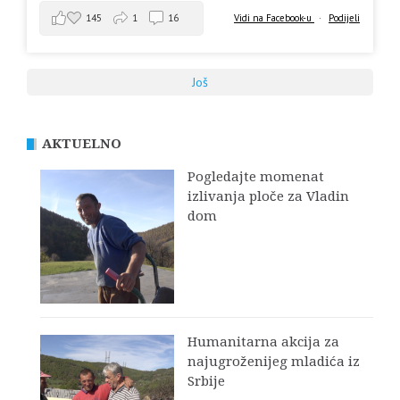
145
1
16
Vidi na Facebook-u
·
Podijeli
Još
AKTUELNO
Pogledajte momenat
izlivanja ploče za Vladin
dom
Humanitarna akcija za
najugroženijeg mladića iz
Srbije