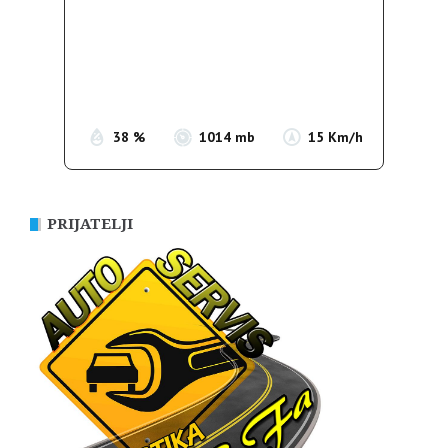
Wind Gust:
20 Km/h
Clouds:
81%
Sunrise:
05:36
Sunset:
19:55
38 %
1014 mb
15 Km/h
PRIJATELJI