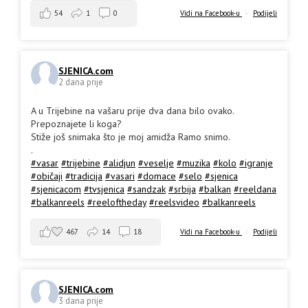
54
1
0
Vidi na Facebook-u
·
Podijeli
SJENICA.com
2 dana prije
A u Trijebine na vašaru prije dva dana bilo ovako.
Prepoznajete li koga?
Stiže još snimaka što je moj amidža Ramo snimo.
.
#vasar
#trijebine
#alidjun
#veselje
#muzika
#kolo
#igranje
#običaji
#tradicija
#vasari
#domace
#selo
#sjenica
#sjenicacom
#tvsjenica
#sandzak
#srbija
#balkan
#reeldana
#balkanreels
#reeloftheday
#reelsvideo
#balkanreels
467
14
18
Vidi na Facebook-u
·
Podijeli
SJENICA.com
3 dana prije