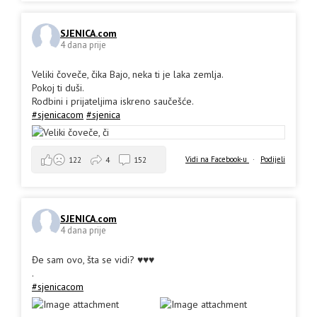
SJENICA.com
4 dana prije
Veliki čoveče, čika Bajo, neka ti je laka zemlja.
Pokoj ti duši.
Rodbini i prijateljima iskreno saučešće.
#sjenicacom
#sjenica
Vidi na Facebook-u
·
Podijeli
122
4
152
SJENICA.com
4 dana prije
Đe sam ovo, šta se vidi? ♥️♥️♥️
.
#sjenicacom