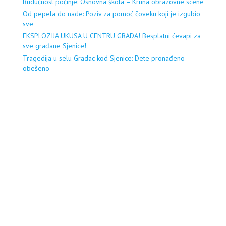
Budućnost počinje: Osnovna škola – Kruna obrazovne scene
Od pepela do nade: Poziv za pomoć čoveku koji je izgubio
sve
EKSPLOZIJA UKUSA U CENTRU GRADA! Besplatni ćevapi za
sve građane Sjenice!
Tragedija u selu Gradac kod Sjenice: Dete pronađeno
obešeno