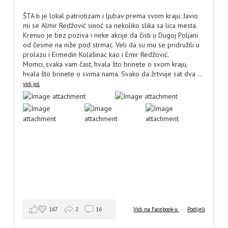
ŠTA ti je lokal patriotizam i ljubav prema svom kraju. Javio
mi se Almir Redžović sinoć sa nekoliko slika sa lica mesta.
Krenuo je bez poziva i neke akcije da čisti u Dugoj Poljani
od česme na niže pod strmac. Veli da su mu se pridružili u
prolazu i Ermedin Kolašinac kao i Emir Redžović.
Momci, svaka vam čast, hvala što brinete o svom kraju,
hvala što brinete o svima nama. Svako da žrtvuje sat dva
...
vidi još
167
2
16
Vidi na Facebook-u
·
Podijeli