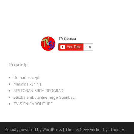
Prijatelji
Domaći recepti
Marinina kuhinja
RESTORAN SREM BEOGRAD
Služba ambulantne nege Steinbach
TV SJENICA YOUTUBE
Proudly powered by WordPress
|
Theme:
NewsAnchor
by aThemes.