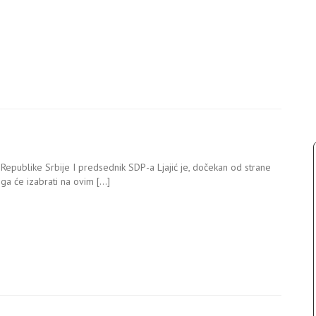
epublike Srbije I predsednik SDP-a Ljajić je, dočekan od strane
oga će izabrati na ovim […]