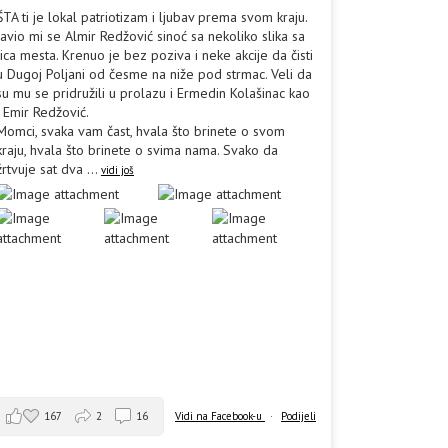
ŠTA ti je lokal patriotizam i ljubav prema svom kraju.
Javio mi se Almir Redžović sinoć sa nekoliko slika sa
lica mesta. Krenuo je bez poziva i neke akcije da čisti
u Dugoj Poljani od česme na niže pod strmac. Veli da
su mu se pridružili u prolazu i Ermedin Kolašinac kao
i Emir Redžović.
Momci, svaka vam čast, hvala što brinete o svom
kraju, hvala što brinete o svima nama. Svako da
žrtvuje sat dva
...
vidi još
167
2
16
Vidi na Facebook-u
·
Podijeli