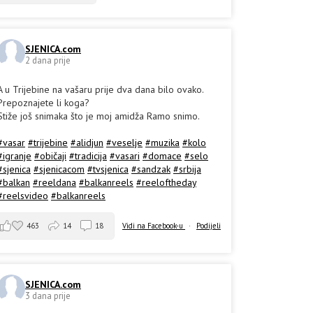
SJENICA.com
2 dana prije
A u Trijebine na vašaru prije dva dana bilo ovako.
Prepoznajete li koga?
Stiže još snimaka što je moj amidža Ramo snimo.
#vasar
#trijebine
#alidjun
#veselje
#muzika
#kolo
#igranje
#običaji
#tradicija
#vasari
#domace
#selo
#sjenica
#sjenicacom
#tvsjenica
#sandzak
#srbija
#balkan
#reeldana
#balkanreels
#reeloftheday
#reelsvideo
#balkanreels
463
14
18
Vidi na Facebook-u
·
Podijeli
SJENICA.com
3 dana prije