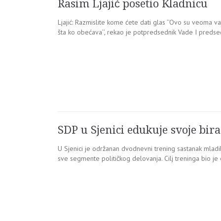
Rasim Ljajić posetio Kladnicu
Ljajić: Razmislite kome ćete dati glas ’’Ovo su veoma v
šta ko obećava’’, rekao je potpredsednik Vade I predse
SDP u Sjenici edukuje svoje bir
U Sjenici je održanan dvodnevni trening sastanak mladih
sve segmente političkog delovanja. Cilj treninga bio je