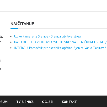
NAJČITANIJE
a,
Uživo kamere iz Sjenice - Sjenica city live stream
.
KAKO DOĆI DO VIDIKOVCA "VELIKI VRH" NA SJENIČKOM JEZERU /
INTERVJU: Pomoćnik predsednika opštine Sjenica Vahid Tahirović
i
a
ORUM
TV SJENICA
OGLASI
KONTAKT