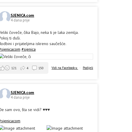
SJENICA.com
4 dana prije
Veliki čoveče, čika Bajo, neka ti je laka zemlja.
Pokoj ti duši.
Rodbini i prijateljima iskreno saučešće.
#sjenicacom
#sjenica
Vidi na Facebook-u
·
Podijeli
121
4
150
SJENICA.com
4 dana prije
Đe sam ovo, šta se vidi? ♥️♥️♥️
#sjenicacom