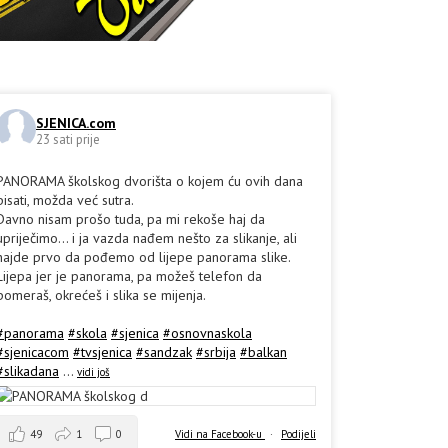
SJENICA.com
23 sati prije
PANORAMA školskog dvorišta o kojem ću ovih dana
pisati, možda već sutra.
Davno nisam prošo tuda, pa mi rekoše haj da
upriječimo... i ja vazda nađem nešto za slikanje, ali
hajde prvo da pođemo od lijepe panorama slike.
Lijepa jer je panorama, pa možeš telefon da
pomeraš, okrećeš i slika se mijenja.
#panorama
#skola
#sjenica
#osnovnaskola
#sjenicacom
#tvsjenica
#sandzak
#srbija
#balkan
#slikadana
...
vidi još
49
1
0
Vidi na Facebook-u
·
Podijeli