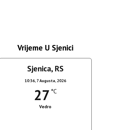
Vrijeme U Sjenici
Sjenica, RS
10:36,
7 Augusta, 2026
27
°C
Vedro
Wind Gust:
17 Km/h
Clouds:
8%
Sunrise:
05:36