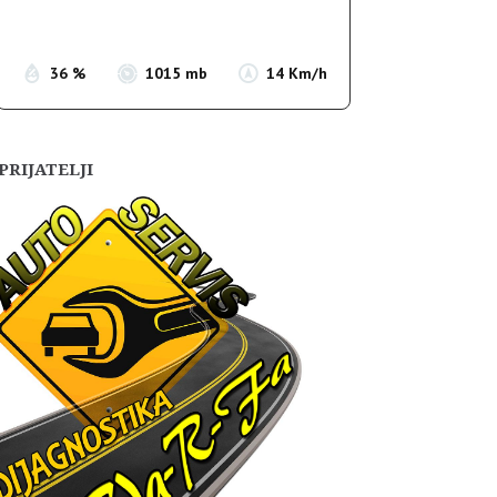
Sunset:
19:55
36 %
1015 mb
14 Km/h
PRIJATELJI